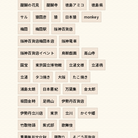
醍醐の花見
醍醐寺
徳島アミコ
徳島県
サル
猿田彦
猿
日本猿
monkey
梅田
梅田駅
阪神百貨店
阪神百貨店梅田本店
阪神電車
阪神百貨店イベント
鳥獣戯画
高山寺
国宝
東京国立博物館
立涌文様
立涌柄
立涌
タコ焼き
大阪
たこ焼き
浦島太朗
日本書紀
万葉集
金太郎
坂田金時
足柄山
伊勢丹百貨店
伊勢丹立川店
東京
立川
かぐや姫
竹取物語
紫式部
歌舞伎
重要無形文化財
隈取り
そごう百貨店