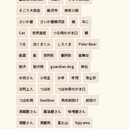
そごう大宮店
藤沢市
神奈川県
さいか屋
さいか屋藤沢店
猫
ねこ
Cat
世界遺産
つる柄のがま口
鶴
つる
白くまくん
しろくま
Polar Bear
能面
能
世阿弥
観阿弥
能舞台
狛犬
狛犬柄
guardian dog
神社
お坊さん
小坊主
お寺
寺院
浄土宗
法然上人
つばめ
つばめ柄のがま口
つばめ柄
Swallow
帆布前掛け
前掛け
酒蔵屋さん
醬油屋さん
味噌屋さん
酒屋さん
酒屋柄
富士山
fujiyama