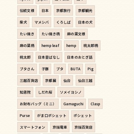
伝統文様
日本
京都旅行
京都観光
柴犬
マメシバ
くろしば
日本の犬
たい焼き
たい焼き柄
麻の葉文様
麻の葉柄
hemp leaf
hemp
桃太郎柄
桃太郎
日本昔ばなし
日本のおとぎ話
ブタさん
子豚
ブタ
BUTA
Pig
三越百貨店
京都展
仙台
仙台三越
知恩院
しだれ桜
ソメイヨシノ
お財布バッグ（ミニ）
Gamaguchi
Clasp
Purse
がま口ポシェット
ポシェット
スマートフォン
京阪電車
京阪百貨店