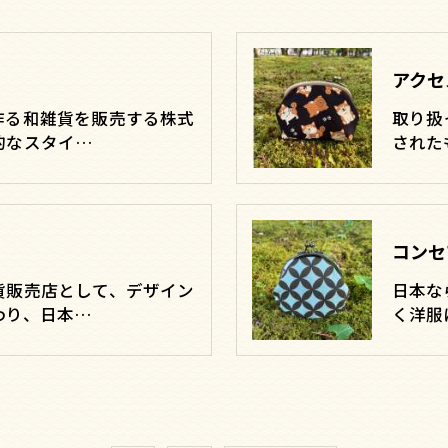
アクセ
作る和雑貨を販売する株式
取り扱
的なスタイ…
された
コンセ
貨販売店として、デザイン
日本な
わり、日本…
く洋服