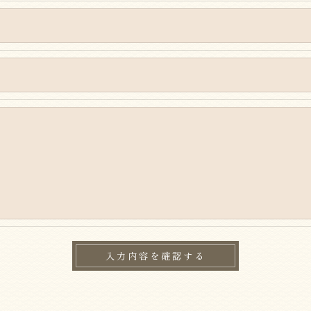
おいて、個人情報を外部に委託する場合があります。
約等の措置をとり、適切な監督を行います。
よう、適切に安全管理対策を実施します。
果＞
した当社のサービスをご提供できない場合がございますの
手続について＞
削除・利用停止の手続を定めさせて頂いております。
頂きます。
体的手続きにつきましては、お電話でお問合せ下さい。