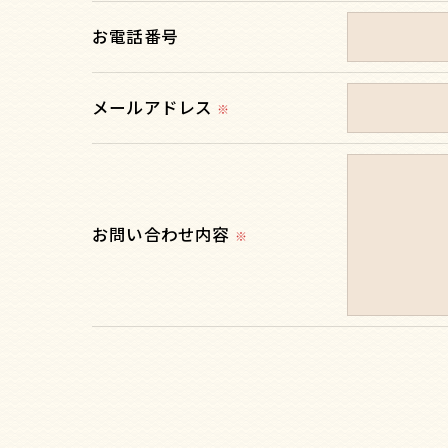
当社では、利用目的の達成に必要な範囲に
お電話番号
これらの委託先に対しては個人情報保護契
メールアドレス
＜個人情報の安全管理＞
※
当社では、個人情報の漏洩等がなされない
＜個人情報を与えなかった場合に生じる結
必要な情報を頂けない場合は、それに対応
お問い合わせ内容
※
＜個人情報の開示･訂正・削除･利用停止の
当社では、お客様の個人情報の開示･訂正･
ご本人である事を確認のうえ、対応させて
個人情報の開示･訂正･削除・利用停止の具