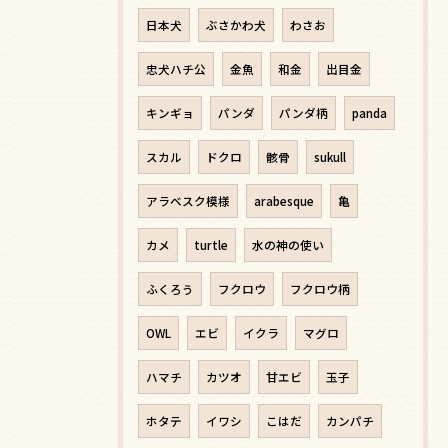
日本犬
ぶさかわ犬
わさお
忠犬ハチ公
金魚
和金
出目金
キンギョ
パンダ
パンダ柄
panda
スカル
ドクロ
骸骨
sukull
アラベスク模様
arabesque
亀
カメ
turtle
水の神の使い
ふくろう
フクロウ
フクロウ柄
OWL
エビ
イクラ
マグロ
ハマチ
カツオ
甘エビ
玉子
ホタテ
イワシ
こはだ
カンパチ