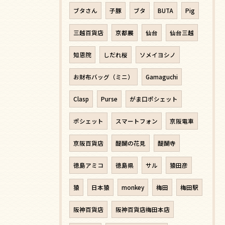
ブタさん
子豚
ブタ
BUTA
Pig
三越百貨店
京都展
仙台
仙台三越
知恩院
しだれ桜
ソメイヨシノ
お財布バッグ（ミニ）
Gamaguchi
Clasp
Purse
がま口ポシェット
ポシェット
スマートフォン
京阪電車
京阪百貨店
醍醐の花見
醍醐寺
徳島アミコ
徳島県
サル
猿田彦
猿
日本猿
monkey
梅田
梅田駅
阪神百貨店
阪神百貨店梅田本店