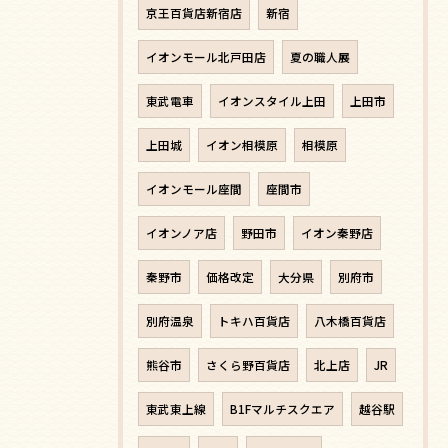
京王百貨店新宿店
新宿
イオンモール北戸田店
夏の職人展
東武電車
イオンスタイル上田
上田市
上田城
イオン相模原
相模原
イオンモール座間
座間市
イオンノア店
野田市
イオン秦野店
秦野市
価格改定
大分県
別府市
別府温泉
トキハ百貨店
八木橋百貨店
熊谷市
さくら野百貨店
北上店
JR
東武東上線
B1Fマルチスクエア
越谷駅