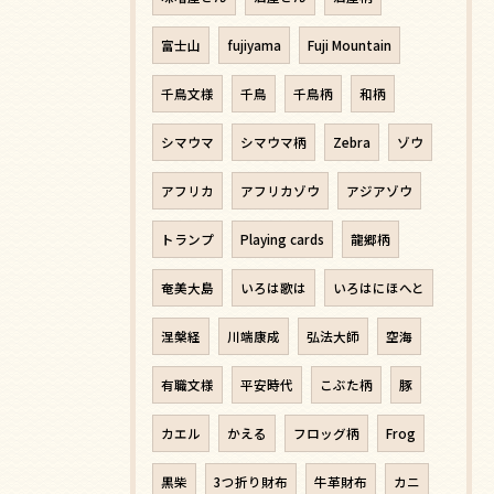
富士山
fujiyama
Fuji Mountain
千鳥文様
千鳥
千鳥柄
和柄
シマウマ
シマウマ柄
Zebra
ゾウ
アフリカ
アフリカゾウ
アジアゾウ
トランプ
Playing cards
龍郷柄
奄美大島
いろは歌は
いろはにほへと
涅槃経
川端康成
弘法大師
空海
有職文様
平安時代
こぶた柄
豚
カエル
かえる
フロッグ柄
Frog
黒柴
3つ折り財布
牛革財布
カニ