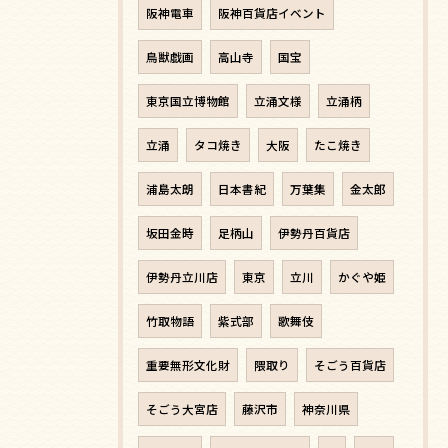
阪神電車
阪神百貨店イベント
鳥獣戯画
高山寺
国宝
東京国立博物館
立涌文様
立涌柄
立涌
タコ焼き
大阪
たこ焼き
浦島太朗
日本書紀
万葉集
金太郎
坂田金時
足柄山
伊勢丹百貨店
伊勢丹立川店
東京
立川
かぐや姫
竹取物語
紫式部
歌舞伎
重要無形文化財
隈取り
そごう百貨店
そごう大宮店
藤沢市
神奈川県