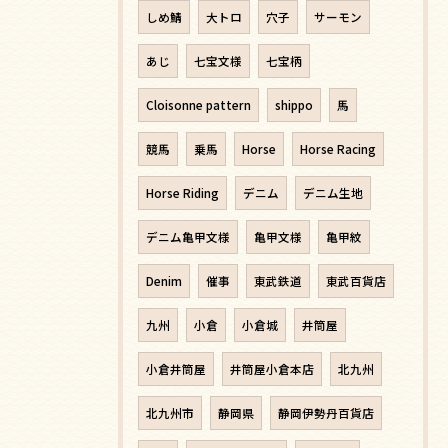
しめ鯖
大トロ
穴子
サーモン
あじ
七宝文様
七宝柄
Cloisonne pattern
shippo
馬
競馬
乗馬
Horse
Horse Racing
Horse Riding
デニム
デニム生地
デニム亀甲文様
亀甲文様
亀甲紋
Denim
催事
東武鉄道
東武百貨店
九州
小倉
小倉城
井筒屋
小倉井筒屋
井筒屋小倉本店
北九州
北九州市
静岡県
静岡伊勢丹百貨店