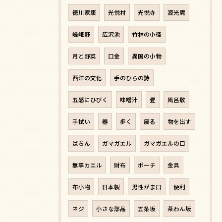
徳川家康
光悦村
光悦寺
源光庵
嵯峨野
広沢池
竹林の小径
月と野菜
口金
異国の小物
西洋の文化
手のひらの詩
五感にひびく
味噌汁
畳
風呂敷
手拭い
器
歩く
座る
物を出す
ぱちん
ガマガエル
ガマガエルの口
無事カエル
財布
ポーチ
金具
布小物
日本製
男性がま口
便利
ネジ
小さな部品
五条坂
茶わん坂