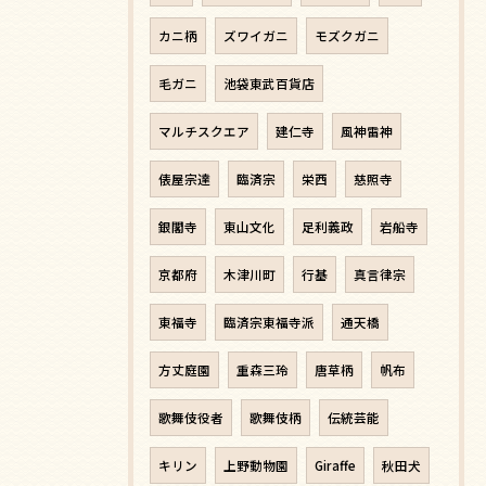
カニ柄
ズワイガニ
モズクガニ
毛ガニ
池袋東武百貨店
マルチスクエア
建仁寺
風神雷神
俵屋宗達
臨済宗
栄西
慈照寺
銀閣寺
東山文化
足利義政
岩船寺
京都府
木津川町
行基
真言律宗
東福寺
臨済宗東福寺派
通天橋
方丈庭園
重森三玲
唐草柄
帆布
歌舞伎役者
歌舞伎柄
伝統芸能
キリン
上野動物園
Giraffe
秋田犬