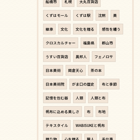
船橋市
札幌
大丸百貨店
くずはモール
くずは駅
沈黙
美
継承
文化
文化を贈る
感性を纏う
クロスカルチャー
福島県
郡山市
うすい百貨店
異邦人
フェノロサ
日本美術
岡倉天心
茶の本
日本美術院
がま口の歴史
布と季節
記憶を包む器
人類
人類と布
帆布に込める美しさ
布
布地
テキスタイル
WABISUKEと帆布
贈り物
心を贈る
職人
手仕事