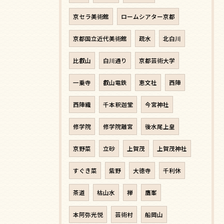
京セラ美術館
ロームシアター京都
京都国立近代美術館
疏水
北白川
比叡山
白川通り
京都芸術大学
一乗寺
叡山電鉄
恵文社
西陣
西陣織
千本釈迦堂
今宮神社
修学院
修学院離宮
後水尾上皇
京野菜
立砂
上賀茂
上賀茂神社
すぐき菜
紫野
大徳寺
千利休
茶道
枯山水
禅
鷹峯
本阿弥光悦
芸術村
船岡山