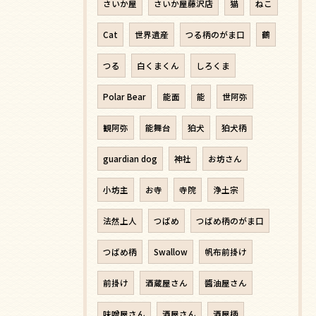
さいか屋
さいか屋藤沢店
猫
ねこ
Cat
世界遺産
つる柄のがま口
鶴
つる
白くまくん
しろくま
Polar Bear
能面
能
世阿弥
観阿弥
能舞台
狛犬
狛犬柄
guardian dog
神社
お坊さん
小坊主
お寺
寺院
浄土宗
法然上人
つばめ
つばめ柄のがま口
つばめ柄
Swallow
帆布前掛け
前掛け
酒蔵屋さん
醬油屋さん
味噌屋さん
酒屋さん
酒屋柄