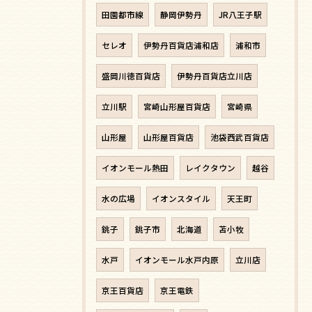
田園都市線
静岡伊勢丹
JR八王子駅
セレオ
伊勢丹百貨店浦和店
浦和市
盛岡川徳百貨店
伊勢丹百貨店立川店
立川駅
宮崎山形屋百貨店
宮崎県
山形屋
山形屋百貨店
池袋西武百貨店
イオンモール熱田
レイクタウン
越谷
水の広場
イオンスタイル
天王町
銚子
銚子市
北海道
苫小牧
水戸
イオンモール水戸内原
立川店
京王百貨店
京王電鉄