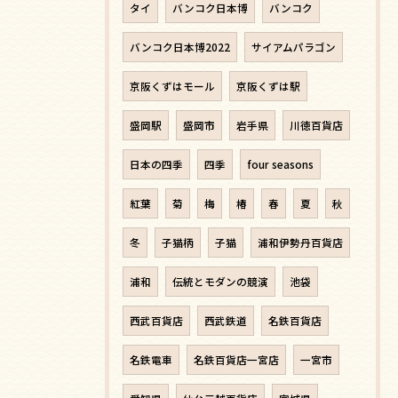
タイ
バンコク日本博
バンコク
バンコク日本博2022
サイアムパラゴン
京阪くずはモール
京阪くずは駅
盛岡駅
盛岡市
岩手県
川徳百貨店
日本の四季
四季
four seasons
紅葉
菊
梅
椿
春
夏
秋
冬
子猫柄
子猫
浦和伊勢丹百貨店
浦和
伝統とモダンの競演
池袋
西武百貨店
西武鉄道
名鉄百貨店
名鉄電車
名鉄百貨店一宮店
一宮市