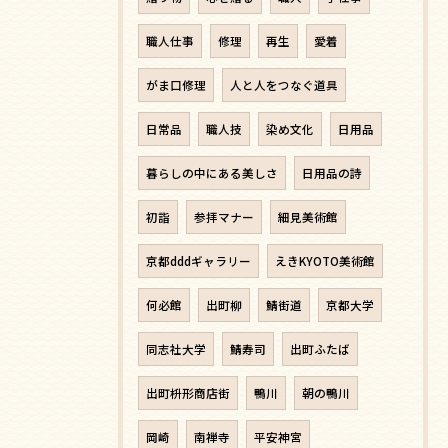
職人仕事
修理
再生
愛着
がま口修理
人と人をつなぐ道具
日常品
職人技
染め文化
日用品
暮らしの中にある美しさ
日用品の詩
初詣
参拝マナー
細見美術館
京都dddギャラリー
えきKYOTO美術館
何必館
出町柳
鯖街道
京都大学
同志社大学
鯖寿司
出町ふたば
出町枡形商店街
鴨川
朝の鴨川
岡崎
南禅寺
平安神宮