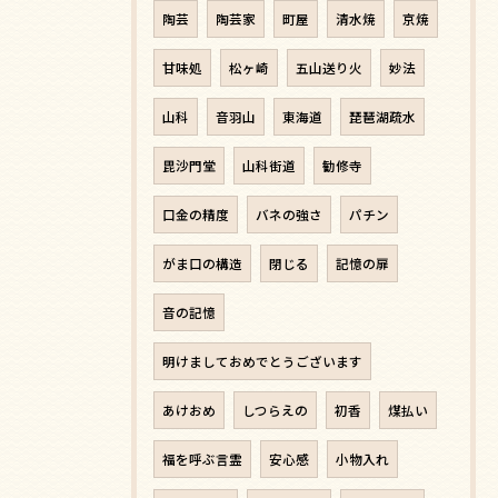
陶芸
陶芸家
町屋
清水焼
京焼
甘味処
松ヶ崎
五山送り火
妙法
山科
音羽山
東海道
琵琶湖疏水
毘沙門堂
山科街道
勧修寺
口金の精度
バネの強さ
パチン
がま口の構造
閉じる
記憶の扉
音の記憶
明けましておめでとうございます
あけおめ
しつらえの
初香
煤払い
福を呼ぶ言霊
安心感
小物入れ