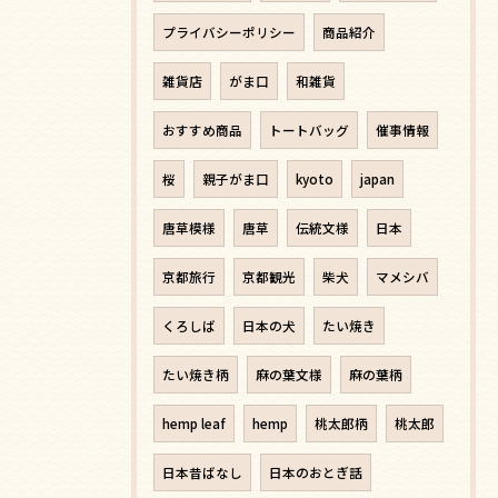
プライバシーポリシー
商品紹介
雑貨店
がま口
和雑貨
おすすめ商品
トートバッグ
催事情報
桜
親子がま口
kyoto
japan
唐草模様
唐草
伝統文様
日本
京都旅行
京都観光
柴犬
マメシバ
くろしば
日本の犬
たい焼き
たい焼き柄
麻の葉文様
麻の葉柄
hemp leaf
hemp
桃太郎柄
桃太郎
日本昔ばなし
日本のおとぎ話