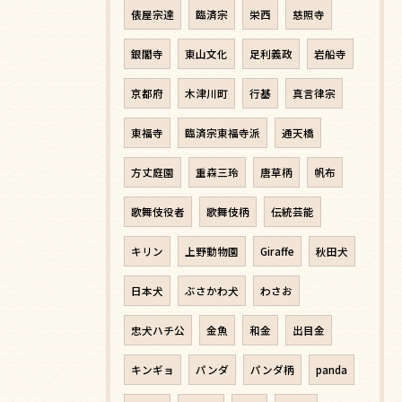
俵屋宗達
臨済宗
栄西
慈照寺
銀閣寺
東山文化
足利義政
岩船寺
京都府
木津川町
行基
真言律宗
東福寺
臨済宗東福寺派
通天橋
方丈庭園
重森三玲
唐草柄
帆布
歌舞伎役者
歌舞伎柄
伝統芸能
キリン
上野動物園
Giraffe
秋田犬
日本犬
ぶさかわ犬
わさお
忠犬ハチ公
金魚
和金
出目金
キンギョ
パンダ
パンダ柄
panda