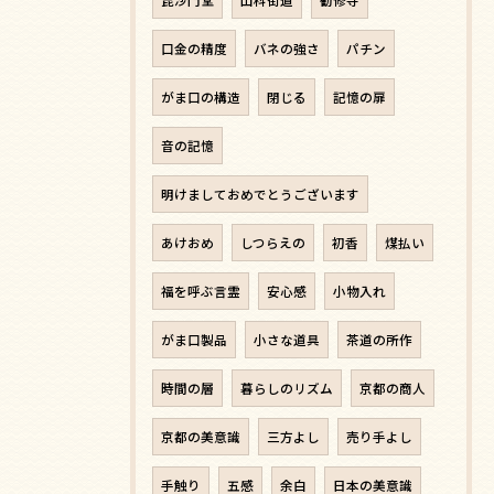
口金の精度
バネの強さ
パチン
がま口の構造
閉じる
記憶の扉
音の記憶
明けましておめでとうございます
あけおめ
しつらえの
初香
煤払い
福を呼ぶ言霊
安心感
小物入れ
がま口製品
小さな道具
茶道の所作
時間の層
暮らしのリズム
京都の商人
京都の美意識
三方よし
売り手よし
手触り
五感
余白
日本の美意識