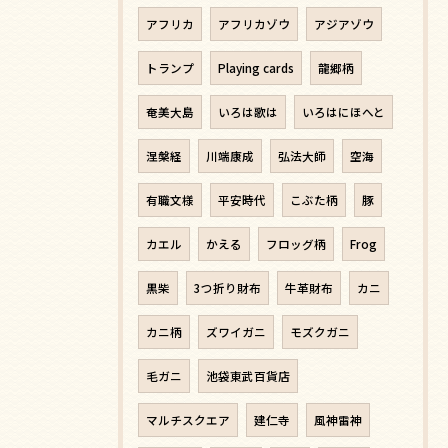
アフリカ
アフリカゾウ
アジアゾウ
トランプ
Playing cards
龍郷柄
奄美大島
いろは歌は
いろはにほへと
涅槃経
川端康成
弘法大師
空海
有職文様
平安時代
こぶた柄
豚
カエル
かえる
フロッグ柄
Frog
黒柴
3つ折り財布
牛革財布
カニ
カニ柄
ズワイガニ
モズクガニ
毛ガニ
池袋東武百貨店
マルチスクエア
建仁寺
風神雷神