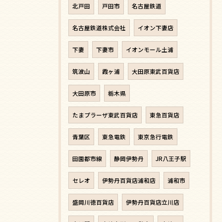
北戸田
戸田市
名古屋鉄道
名古屋鉄道株式会社
イオン下妻店
下妻
下妻市
イオンモール土浦
筑波山
霞ヶ浦
大田原東武百貨店
大田原市
栃木県
たまプラーザ東武百貨店
東急百貨店
青葉区
東急電鉄
東京急行電鉄
田園都市線
静岡伊勢丹
JR八王子駅
セレオ
伊勢丹百貨店浦和店
浦和市
盛岡川徳百貨店
伊勢丹百貨店立川店