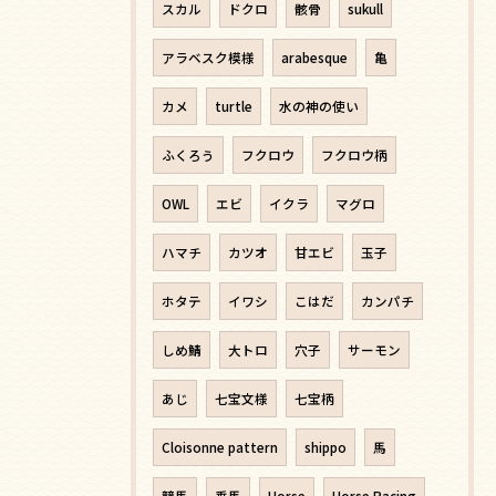
スカル
ドクロ
骸骨
sukull
アラベスク模様
arabesque
亀
カメ
turtle
水の神の使い
ふくろう
フクロウ
フクロウ柄
OWL
エビ
イクラ
マグロ
ハマチ
カツオ
甘エビ
玉子
ホタテ
イワシ
こはだ
カンパチ
しめ鯖
大トロ
穴子
サーモン
あじ
七宝文様
七宝柄
Cloisonne pattern
shippo
馬
競馬
乗馬
Horse
Horse Racing