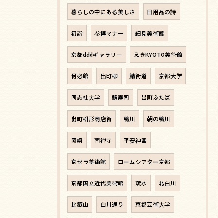
暮らしの中にある美しさ
日用品の詩
初詣
参拝マナー
細見美術館
京都dddギャラリー
えきKYOTO美術館
何必館
出町柳
鯖街道
京都大学
同志社大学
鯖寿司
出町ふたば
出町枡形商店街
鴨川
朝の鴨川
岡崎
南禅寺
平安神宮
京セラ美術館
ロームシアター京都
京都国立近代美術館
疏水
北白川
比叡山
白川通り
京都芸術大学