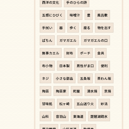
西洋の文化
手のひらの詩
五感にひびく
味噌汁
畳
風呂敷
手拭い
器
歩く
座る
物を出す
ぱちん
ガマガエル
ガマガエルの口
無事カエル
財布
ポーチ
金具
布小物
日本製
男性がま口
便利
ネジ
小さな部品
五条坂
茶わん坂
陶芸
陶芸家
町屋
清水焼
京焼
甘味処
松ヶ崎
五山送り火
妙法
山科
音羽山
東海道
琵琶湖疏水
毘沙門堂
山科街道
勧修寺