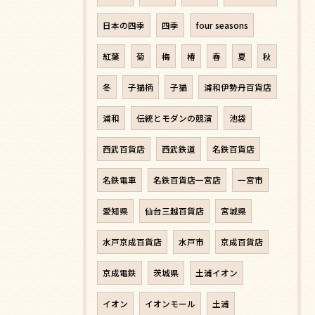
日本の四季
四季
four seasons
紅葉
菊
梅
椿
春
夏
秋
冬
子猫柄
子猫
浦和伊勢丹百貨店
浦和
伝統とモダンの競演
池袋
西武百貨店
西武鉄道
名鉄百貨店
名鉄電車
名鉄百貨店一宮店
一宮市
愛知県
仙台三越百貨店
宮城県
水戸京成百貨店
水戸市
京成百貨店
京成電鉄
茨城県
土浦イオン
イオン
イオンモール
土浦