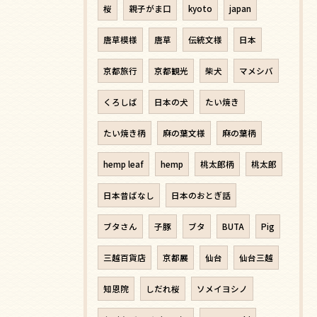
桜
親子がま口
kyoto
japan
唐草模様
唐草
伝統文様
日本
京都旅行
京都観光
柴犬
マメシバ
くろしば
日本の犬
たい焼き
たい焼き柄
麻の葉文様
麻の葉柄
hemp leaf
hemp
桃太郎柄
桃太郎
日本昔ばなし
日本のおとぎ話
ブタさん
子豚
ブタ
BUTA
Pig
三越百貨店
京都展
仙台
仙台三越
知恩院
しだれ桜
ソメイヨシノ