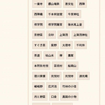
一乗寺
叡山電鉄
恵文社
西陣
西陣織
千本釈迦堂
今宮神社
修学院
修学院離宮
後水尾上皇
京野菜
立砂
上賀茂
上賀茂神社
すぐき菜
紫野
大徳寺
千利休
茶道
枯山水
禅
鷹峯
本阿弥光悦
芸術村
船岡山
徳川家康
光悦村
光悦寺
源光庵
嵯峨野
広沢池
竹林の小径
月と野菜
口金
異国の小物