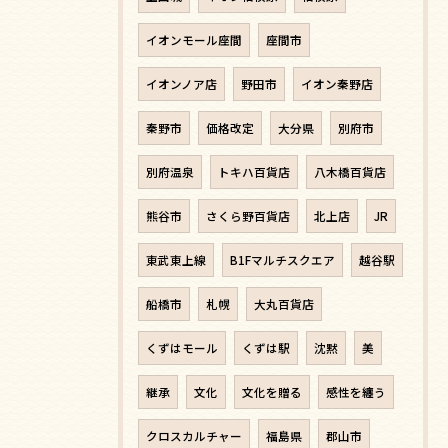
イオンモール座間
座間市
イオンノア店
野田市
イオン秦野店
秦野市
価格改定
大分県
別府市
別府温泉
トキハ百貨店
八木橋百貨店
熊谷市
さくら野百貨店
北上店
JR
東武東上線
B1Fマルチスクエア
越谷駅
船橋市
札幌
大丸百貨店
くずはモール
くずは駅
沈黙
美
継承
文化
文化を贈る
感性を纏う
クロスカルチャー
福島県
郡山市