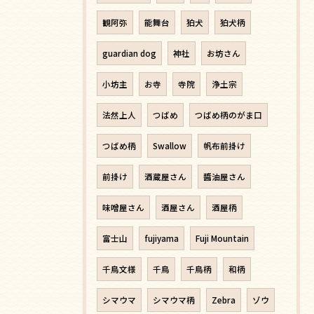
観阿弥
能舞台
狛犬
狛犬柄
guardian dog
神社
お坊さん
小坊主
お寺
寺院
浄土宗
法然上人
つばめ
つばめ柄のがま口
つばめ柄
Swallow
帆布前掛け
前掛け
酒蔵屋さん
醬油屋さん
味噌屋さん
酒屋さん
酒屋柄
富士山
fujiyama
Fuji Mountain
千鳥文様
千鳥
千鳥柄
和柄
シマウマ
シマウマ柄
Zebra
ゾウ