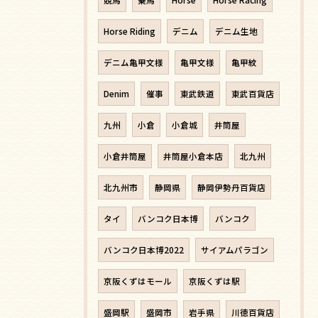
Horse Riding
デニム
デニム生地
デニム亀甲文様
亀甲文様
亀甲紋
Denim
催事
東武鉄道
東武百貨店
九州
小倉
小倉城
井筒屋
小倉井筒屋
井筒屋小倉本店
北九州
北九州市
静岡県
静岡伊勢丹百貨店
タイ
バンコク日本博
バンコク
バンコク日本博2022
サイアムパラゴン
京阪くずはモール
京阪くずは駅
盛岡駅
盛岡市
岩手県
川徳百貨店