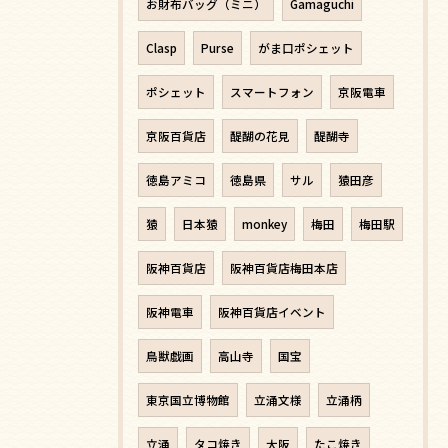
お財布バッグ（ミニ）
Gamaguchi
Clasp
Purse
がま口ポシェット
ポシェット
スマートフォン
京阪電車
京阪百貨店
醍醐の花見
醍醐寺
徳島アミコ
徳島県
サル
猿田彦
猿
日本猿
monkey
梅田
梅田駅
阪神百貨店
阪神百貨店梅田本店
阪神電車
阪神百貨店イベント
鳥獣戯画
高山寺
国宝
東京国立博物館
立涌文様
立涌柄
立涌
タコ焼き
大阪
たこ焼き