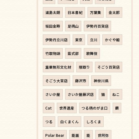
浦島太朗
日本書紀
万葉集
金太郎
坂田金時
足柄山
伊勢丹百貨店
伊勢丹立川店
東京
立川
かぐや姫
竹取物語
紫式部
歌舞伎
重要無形文化財
隈取り
そごう百貨店
そごう大宮店
藤沢市
神奈川県
さいか屋
さいか屋藤沢店
猫
ねこ
Cat
世界遺産
つる柄のがま口
鶴
つる
白くまくん
しろくま
Polar Bear
能面
能
世阿弥