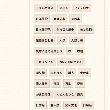
うすい百貨店
異邦人
フェノロサ
日本美術
岡倉天心
茶の本
日本美術院
がま口の歴史
布と季節
記憶を包む器
人類
人類と布
帆布に込める美しさ
布
布地
テキスタイル
WABISUKEと帆布
贈り物
心を贈る
職人
手仕事
職人仕事
修理
再生
愛着
がま口修理
人と人をつなぐ道具
日常品
職人技
染め文化
日用品