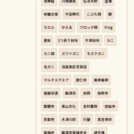
涅槃経
川端康成
弘法大師
空海
有職文様
平安時代
こぶた柄
豚
カエル
かえる
フロッグ柄
Frog
黒柴
3つ折り財布
牛革財布
カニ
カニ柄
ズワイガニ
モズクガニ
毛ガニ
池袋東武百貨店
マルチスクエア
建仁寺
風神雷神
俵屋宗達
臨済宗
栄西
慈照寺
銀閣寺
東山文化
足利義政
岩船寺
京都府
木津川町
行基
真言律宗
東福寺
臨済宗東福寺派
通天橋