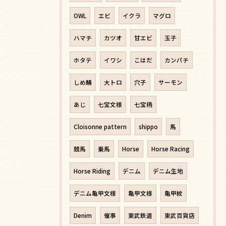
OWL
エビ
イクラ
マグロ
ハマチ
カツオ
甘エビ
玉子
ホタテ
イワシ
こはだ
カンパチ
しめ鯖
大トロ
穴子
サーモン
あじ
七宝文様
七宝柄
Cloisonne pattern
shippo
馬
競馬
乗馬
Horse
Horse Racing
Horse Riding
デニム
デニム生地
デニム亀甲文様
亀甲文様
亀甲紋
Denim
催事
東武鉄道
東武百貨店