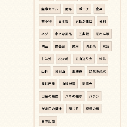
無事カエル
財布
ポーチ
金具
布小物
日本製
男性がま口
便利
ネジ
小さな部品
五条坂
茶わん坂
陶芸
陶芸家
町屋
清水焼
京焼
甘味処
松ヶ崎
五山送り火
妙法
山科
音羽山
東海道
琵琶湖疏水
毘沙門堂
山科街道
勧修寺
口金の精度
バネの強さ
パチン
がま口の構造
閉じる
記憶の扉
音の記憶