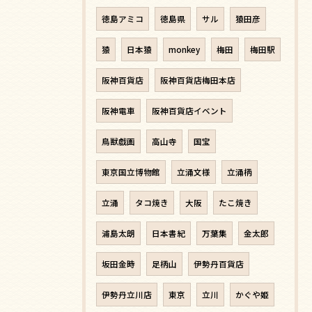
徳島アミコ
徳島県
サル
猿田彦
猿
日本猿
monkey
梅田
梅田駅
阪神百貨店
阪神百貨店梅田本店
阪神電車
阪神百貨店イベント
鳥獣戯画
高山寺
国宝
東京国立博物館
立涌文様
立涌柄
立涌
タコ焼き
大阪
たこ焼き
浦島太朗
日本書紀
万葉集
金太郎
坂田金時
足柄山
伊勢丹百貨店
伊勢丹立川店
東京
立川
かぐや姫