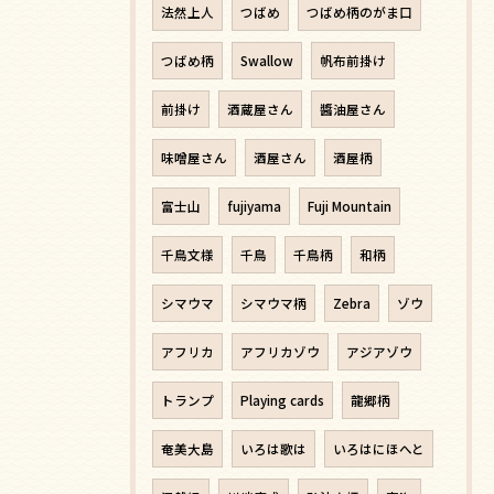
法然上人
つばめ
つばめ柄のがま口
つばめ柄
Swallow
帆布前掛け
前掛け
酒蔵屋さん
醬油屋さん
味噌屋さん
酒屋さん
酒屋柄
富士山
fujiyama
Fuji Mountain
千鳥文様
千鳥
千鳥柄
和柄
シマウマ
シマウマ柄
Zebra
ゾウ
アフリカ
アフリカゾウ
アジアゾウ
トランプ
Playing cards
龍郷柄
奄美大島
いろは歌は
いろはにほへと