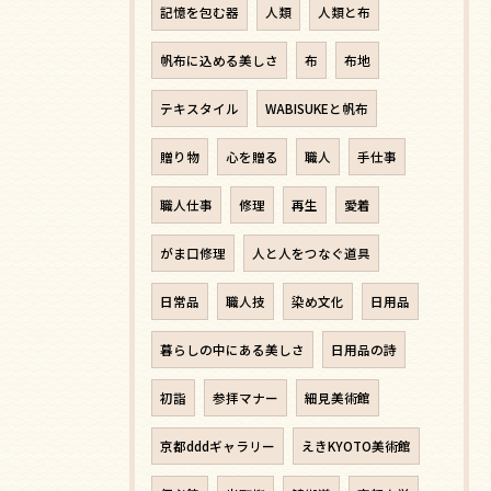
記憶を包む器
人類
人類と布
帆布に込める美しさ
布
布地
テキスタイル
WABISUKEと帆布
贈り物
心を贈る
職人
手仕事
職人仕事
修理
再生
愛着
がま口修理
人と人をつなぐ道具
日常品
職人技
染め文化
日用品
暮らしの中にある美しさ
日用品の詩
初詣
参拝マナー
細見美術館
京都dddギャラリー
えきKYOTO美術館