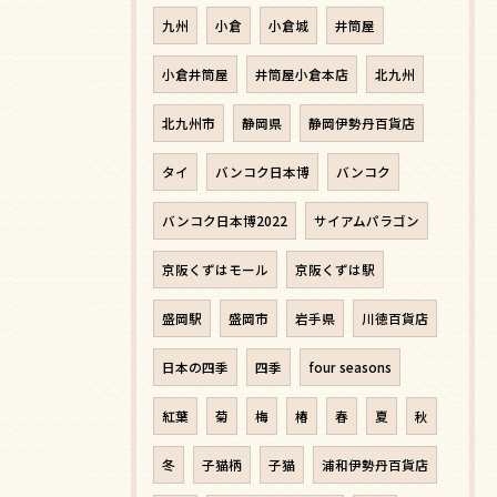
九州
小倉
小倉城
井筒屋
小倉井筒屋
井筒屋小倉本店
北九州
北九州市
静岡県
静岡伊勢丹百貨店
タイ
バンコク日本博
バンコク
バンコク日本博2022
サイアムパラゴン
京阪くずはモール
京阪くずは駅
盛岡駅
盛岡市
岩手県
川徳百貨店
日本の四季
四季
four seasons
紅葉
菊
梅
椿
春
夏
秋
冬
子猫柄
子猫
浦和伊勢丹百貨店