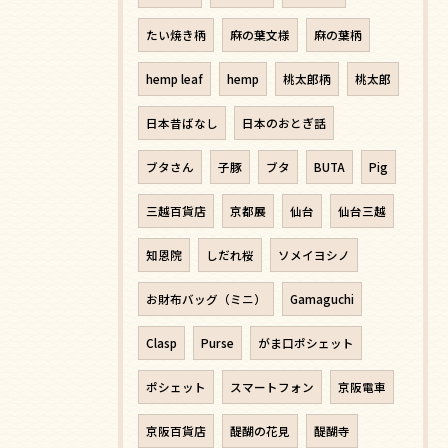
たい焼き柄
麻の葉文様
麻の葉柄
hemp leaf
hemp
桃太郎柄
桃太郎
日本昔ばなし
日本のおとぎ話
ブタさん
子豚
ブタ
BUTA
Pig
三越百貨店
京都展
仙台
仙台三越
知恩院
しだれ桜
ソメイヨシノ
お財布バッグ（ミニ）
Gamaguchi
Clasp
Purse
がま口ポシェット
ポシェット
スマートフォン
京阪電車
京阪百貨店
醍醐の花見
醍醐寺