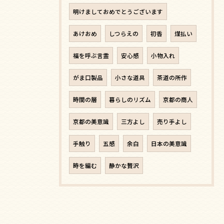
明けましておめでとうございます
あけおめ
しつらえの
初香
煤払い
福を呼ぶ言霊
安心感
小物入れ
がま口製品
小さな道具
茶道の所作
時間の層
暮らしのリズム
京都の商人
京都の美意識
三方よし
売り手よし
手触り
五感
余白
日本の美意識
時を編む
静かな贅沢