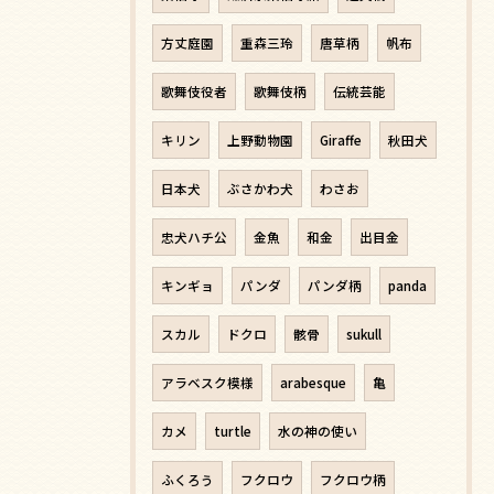
方丈庭園
重森三玲
唐草柄
帆布
歌舞伎役者
歌舞伎柄
伝統芸能
キリン
上野動物園
Giraffe
秋田犬
日本犬
ぶさかわ犬
わさお
忠犬ハチ公
金魚
和金
出目金
キンギョ
パンダ
パンダ柄
panda
スカル
ドクロ
骸骨
sukull
アラベスク模様
arabesque
亀
カメ
turtle
水の神の使い
ふくろう
フクロウ
フクロウ柄