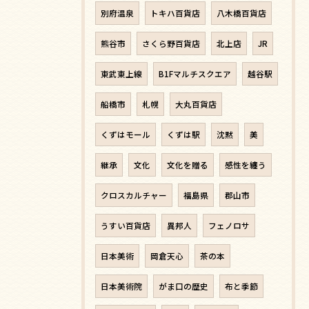
別府温泉
トキハ百貨店
八木橋百貨店
熊谷市
さくら野百貨店
北上店
JR
東武東上線
B1Fマルチスクエア
越谷駅
船橋市
札幌
大丸百貨店
くずはモール
くずは駅
沈黙
美
継承
文化
文化を贈る
感性を纏う
クロスカルチャー
福島県
郡山市
うすい百貨店
異邦人
フェノロサ
日本美術
岡倉天心
茶の本
日本美術院
がま口の歴史
布と季節