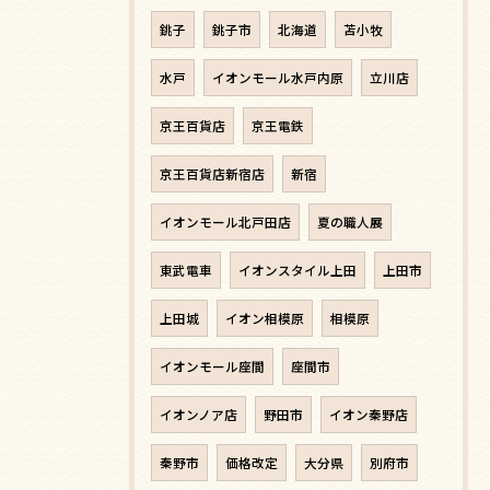
銚子
銚子市
北海道
苫小牧
水戸
イオンモール水戸内原
立川店
京王百貨店
京王電鉄
京王百貨店新宿店
新宿
イオンモール北戸田店
夏の職人展
東武電車
イオンスタイル上田
上田市
上田城
イオン相模原
相模原
イオンモール座間
座間市
イオンノア店
野田市
イオン秦野店
秦野市
価格改定
大分県
別府市