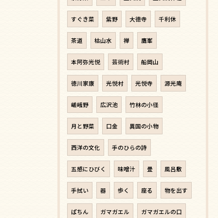
すぐき菜
紫野
大徳寺
千利休
茶道
枯山水
禅
鷹峯
本阿弥光悦
芸術村
船岡山
徳川家康
光悦村
光悦寺
源光庵
嵯峨野
広沢池
竹林の小径
月と野菜
口金
異国の小物
西洋の文化
手のひらの詩
五感にひびく
味噌汁
畳
風呂敷
手拭い
器
歩く
座る
物を出す
ぱちん
ガマガエル
ガマガエルの口