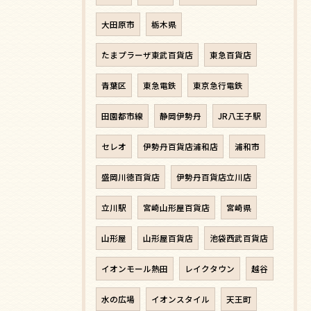
大田原市
栃木県
たまプラーザ東武百貨店
東急百貨店
青葉区
東急電鉄
東京急行電鉄
田園都市線
静岡伊勢丹
JR八王子駅
セレオ
伊勢丹百貨店浦和店
浦和市
盛岡川徳百貨店
伊勢丹百貨店立川店
立川駅
宮崎山形屋百貨店
宮崎県
山形屋
山形屋百貨店
池袋西武百貨店
イオンモール熱田
レイクタウン
越谷
水の広場
イオンスタイル
天王町