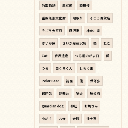
竹取物語
紫式部
歌舞伎
重要無形文化財
隈取り
そごう百貨店
そごう大宮店
藤沢市
神奈川県
さいか屋
さいか屋藤沢店
猫
ねこ
Cat
世界遺産
つる柄のがま口
鶴
つる
白くまくん
しろくま
Polar Bear
能面
能
世阿弥
観阿弥
能舞台
狛犬
狛犬柄
guardian dog
神社
お坊さん
小坊主
お寺
寺院
浄土宗