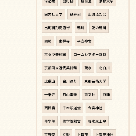
何必館
出町柳
鯖街道
京都大学
同志社大学
鯖寿司
出町ふたば
出町枡形商店街
鴨川
朝の鴨川
岡崎
南禅寺
平安神宮
京セラ美術館
ロームシアター京都
京都国立近代美術館
疏水
北白川
比叡山
白川通り
京都芸術大学
一乗寺
叡山電鉄
恵文社
西陣
西陣織
千本釈迦堂
今宮神社
修学院
修学院離宮
後水尾上皇
京野菜
立砂
上賀茂
上賀茂神社