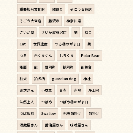
重要無形文化財
隈取り
そごう百貨店
そごう大宮店
藤沢市
神奈川県
さいか屋
さいか屋藤沢店
猫
ねこ
Cat
世界遺産
つる柄のがま口
鶴
つる
白くまくん
しろくま
Polar Bear
能面
能
世阿弥
観阿弥
能舞台
狛犬
狛犬柄
guardian dog
神社
お坊さん
小坊主
お寺
寺院
浄土宗
法然上人
つばめ
つばめ柄のがま口
つばめ柄
Swallow
帆布前掛け
前掛け
酒蔵屋さん
醬油屋さん
味噌屋さん