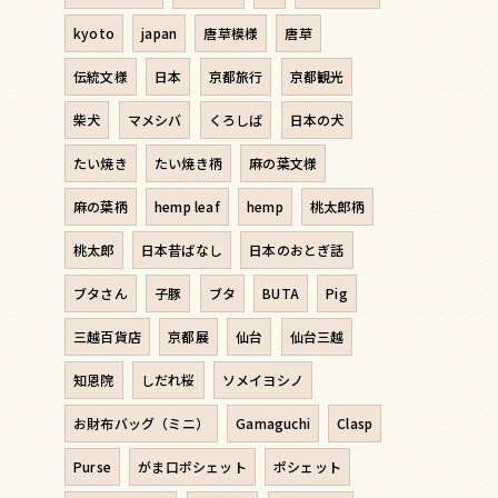
kyoto
japan
唐草模様
唐草
伝統文様
日本
京都旅行
京都観光
柴犬
マメシバ
くろしば
日本の犬
たい焼き
たい焼き柄
麻の葉文様
麻の葉柄
hemp leaf
hemp
桃太郎柄
桃太郎
日本昔ばなし
日本のおとぎ話
ブタさん
子豚
ブタ
BUTA
Pig
三越百貨店
京都展
仙台
仙台三越
知恩院
しだれ桜
ソメイヨシノ
お財布バッグ（ミニ）
Gamaguchi
Clasp
Purse
がま口ポシェット
ポシェット