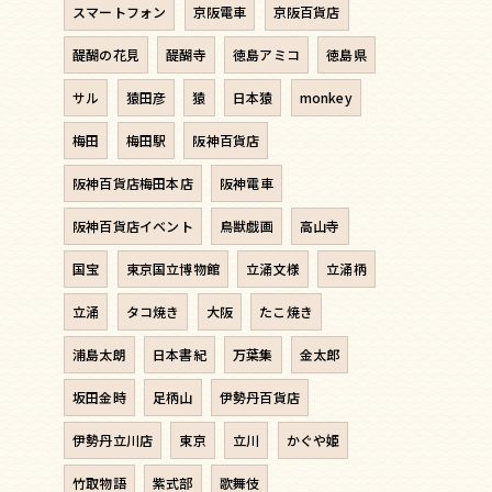
スマートフォン
京阪電車
京阪百貨店
醍醐の花見
醍醐寺
徳島アミコ
徳島県
サル
猿田彦
猿
日本猿
monkey
梅田
梅田駅
阪神百貨店
阪神百貨店梅田本店
阪神電車
阪神百貨店イベント
鳥獣戯画
高山寺
国宝
東京国立博物館
立涌文様
立涌柄
立涌
タコ焼き
大阪
たこ焼き
浦島太朗
日本書紀
万葉集
金太郎
坂田金時
足柄山
伊勢丹百貨店
伊勢丹立川店
東京
立川
かぐや姫
竹取物語
紫式部
歌舞伎