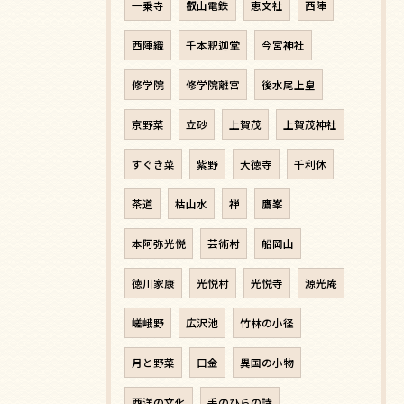
一乗寺
叡山電鉄
恵文社
西陣
西陣織
千本釈迦堂
今宮神社
修学院
修学院離宮
後水尾上皇
京野菜
立砂
上賀茂
上賀茂神社
すぐき菜
紫野
大徳寺
千利休
茶道
枯山水
禅
鷹峯
本阿弥光悦
芸術村
船岡山
徳川家康
光悦村
光悦寺
源光庵
嵯峨野
広沢池
竹林の小径
月と野菜
口金
異国の小物
西洋の文化
手のひらの詩