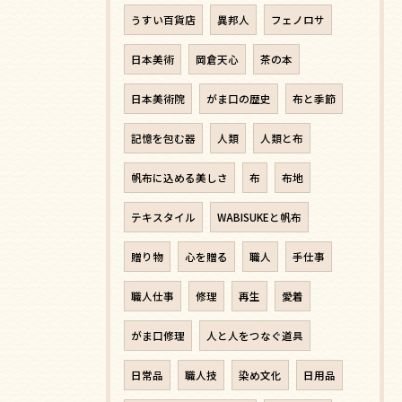
うすい百貨店
異邦人
フェノロサ
日本美術
岡倉天心
茶の本
日本美術院
がま口の歴史
布と季節
記憶を包む器
人類
人類と布
帆布に込める美しさ
布
布地
テキスタイル
WABISUKEと帆布
贈り物
心を贈る
職人
手仕事
職人仕事
修理
再生
愛着
がま口修理
人と人をつなぐ道具
日常品
職人技
染め文化
日用品