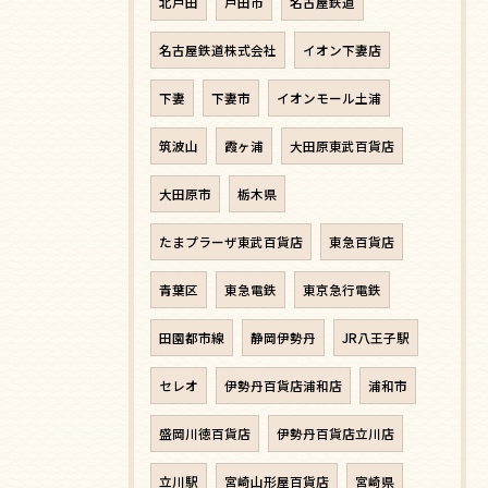
北戸田
戸田市
名古屋鉄道
名古屋鉄道株式会社
イオン下妻店
下妻
下妻市
イオンモール土浦
筑波山
霞ヶ浦
大田原東武百貨店
大田原市
栃木県
たまプラーザ東武百貨店
東急百貨店
青葉区
東急電鉄
東京急行電鉄
田園都市線
静岡伊勢丹
JR八王子駅
セレオ
伊勢丹百貨店浦和店
浦和市
盛岡川徳百貨店
伊勢丹百貨店立川店
立川駅
宮崎山形屋百貨店
宮崎県