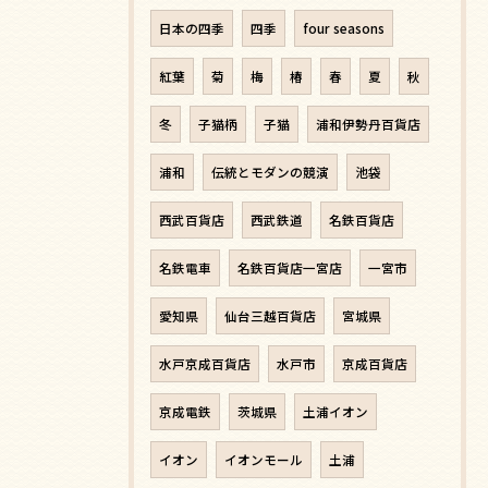
日本の四季
四季
four seasons
紅葉
菊
梅
椿
春
夏
秋
冬
子猫柄
子猫
浦和伊勢丹百貨店
浦和
伝統とモダンの競演
池袋
西武百貨店
西武鉄道
名鉄百貨店
名鉄電車
名鉄百貨店一宮店
一宮市
愛知県
仙台三越百貨店
宮城県
水戸京成百貨店
水戸市
京成百貨店
京成電鉄
茨城県
土浦イオン
イオン
イオンモール
土浦