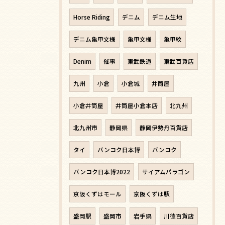
Horse Riding
デニム
デニム生地
デニム亀甲文様
亀甲文様
亀甲紋
Denim
催事
東武鉄道
東武百貨店
九州
小倉
小倉城
井筒屋
小倉井筒屋
井筒屋小倉本店
北九州
北九州市
静岡県
静岡伊勢丹百貨店
タイ
バンコク日本博
バンコク
バンコク日本博2022
サイアムパラゴン
京阪くずはモール
京阪くずは駅
盛岡駅
盛岡市
岩手県
川徳百貨店