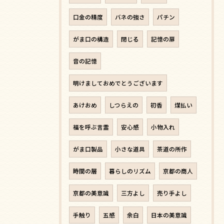
口金の精度
バネの強さ
パチン
がま口の構造
閉じる
記憶の扉
音の記憶
明けましておめでとうございます
あけおめ
しつらえの
初香
煤払い
福を呼ぶ言霊
安心感
小物入れ
がま口製品
小さな道具
茶道の所作
時間の層
暮らしのリズム
京都の商人
京都の美意識
三方よし
売り手よし
手触り
五感
余白
日本の美意識