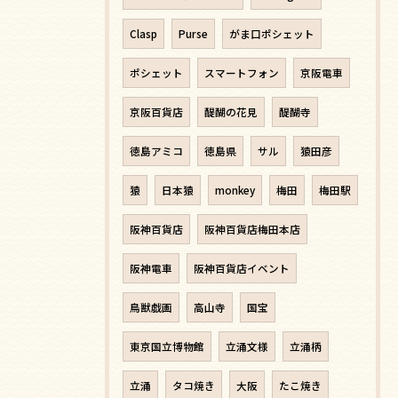
Clasp
Purse
がま口ポシェット
ポシェット
スマートフォン
京阪電車
京阪百貨店
醍醐の花見
醍醐寺
徳島アミコ
徳島県
サル
猿田彦
猿
日本猿
monkey
梅田
梅田駅
阪神百貨店
阪神百貨店梅田本店
阪神電車
阪神百貨店イベント
鳥獣戯画
高山寺
国宝
東京国立博物館
立涌文様
立涌柄
立涌
タコ焼き
大阪
たこ焼き