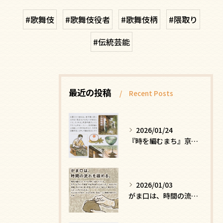
#歌舞伎
#歌舞伎役者
#歌舞伎柄
#隈取り
#伝統芸能
最近の投稿
Recent Posts
2026/01/24
『時を編むまち』京都ー日常にひそむ、静かな贅沢
2026/01/03
がま口は、時間の流れを緩める