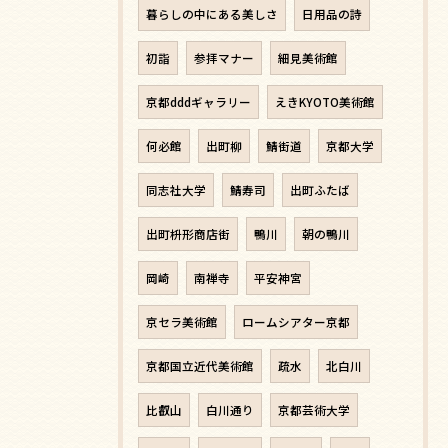
暮らしの中にある美しさ
日用品の詩
初詣
参拝マナー
細見美術館
京都dddギャラリー
えきKYOTO美術館
何必館
出町柳
鯖街道
京都大学
同志社大学
鯖寿司
出町ふたば
出町枡形商店街
鴨川
朝の鴨川
岡崎
南禅寺
平安神宮
京セラ美術館
ロームシアター京都
京都国立近代美術館
疏水
北白川
比叡山
白川通り
京都芸術大学