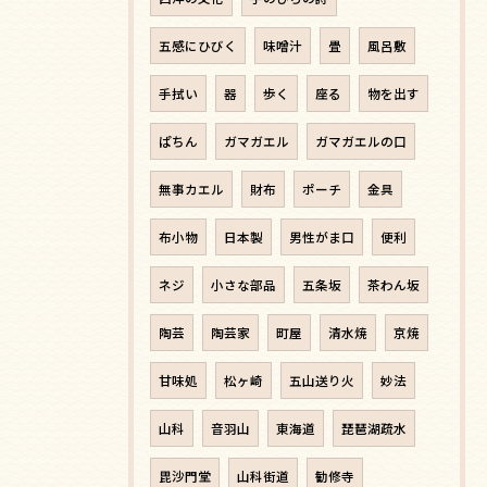
五感にひびく
味噌汁
畳
風呂敷
手拭い
器
歩く
座る
物を出す
ぱちん
ガマガエル
ガマガエルの口
無事カエル
財布
ポーチ
金具
布小物
日本製
男性がま口
便利
ネジ
小さな部品
五条坂
茶わん坂
陶芸
陶芸家
町屋
清水焼
京焼
甘味処
松ヶ崎
五山送り火
妙法
山科
音羽山
東海道
琵琶湖疏水
毘沙門堂
山科街道
勧修寺