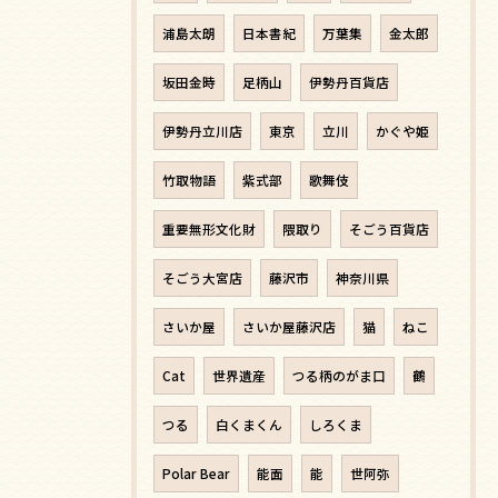
浦島太朗
日本書紀
万葉集
金太郎
坂田金時
足柄山
伊勢丹百貨店
伊勢丹立川店
東京
立川
かぐや姫
竹取物語
紫式部
歌舞伎
重要無形文化財
隈取り
そごう百貨店
そごう大宮店
藤沢市
神奈川県
さいか屋
さいか屋藤沢店
猫
ねこ
Cat
世界遺産
つる柄のがま口
鶴
つる
白くまくん
しろくま
Polar Bear
能面
能
世阿弥