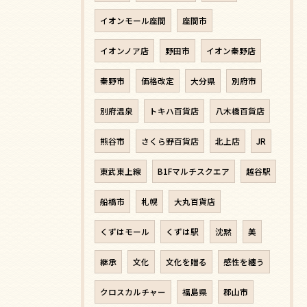
イオンモール座間
座間市
イオンノア店
野田市
イオン秦野店
秦野市
価格改定
大分県
別府市
別府温泉
トキハ百貨店
八木橋百貨店
熊谷市
さくら野百貨店
北上店
JR
東武東上線
B1Fマルチスクエア
越谷駅
船橋市
札幌
大丸百貨店
くずはモール
くずは駅
沈黙
美
継承
文化
文化を贈る
感性を纏う
クロスカルチャー
福島県
郡山市