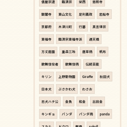
俵屋宗達
臨済宗
栄西
慈照寺
銀閣寺
東山文化
足利義政
岩船寺
京都府
木津川町
行基
真言律宗
東福寺
臨済宗東福寺派
通天橋
方丈庭園
重森三玲
唐草柄
帆布
歌舞伎役者
歌舞伎柄
伝統芸能
キリン
上野動物園
Giraffe
秋田犬
日本犬
ぶさかわ犬
わさお
忠犬ハチ公
金魚
和金
出目金
キンギョ
パンダ
パンダ柄
panda
スカル
ドクロ
骸骨
sukull