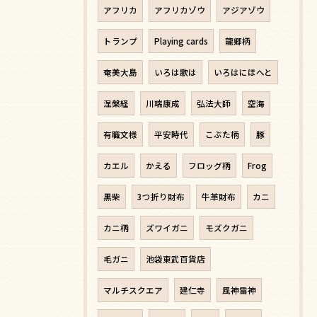
アフリカ
アフリカゾウ
アジアゾウ
トランプ
Playing cards
龍郷柄
奄美大島
いろは歌は
いろはにほへと
涅槃経
川端康成
弘法大師
空海
有職文様
平安時代
こぶた柄
豚
カエル
かえる
フロッグ柄
Frog
黒柴
3つ折り財布
牛革財布
カニ
カニ柄
ズワイガニ
モズクガニ
毛ガニ
池袋東武百貨店
マルチスクエア
建仁寺
風神雷神