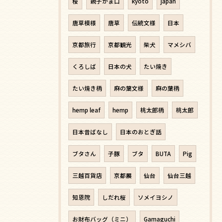
桜
親子がま口
kyoto
japan
唐草模様
唐草
伝統文様
日本
京都旅行
京都観光
柴犬
マメシバ
くろしば
日本の犬
たい焼き
たい焼き柄
麻の葉文様
麻の葉柄
hemp leaf
hemp
桃太郎柄
桃太郎
日本昔ばなし
日本のおとぎ話
ブタさん
子豚
ブタ
BUTA
Pig
三越百貨店
京都展
仙台
仙台三越
知恩院
しだれ桜
ソメイヨシノ
お財布バッグ（ミニ）
Gamaguchi