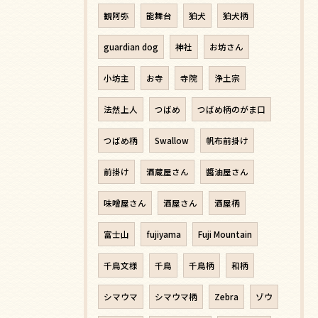
観阿弥
能舞台
狛犬
狛犬柄
guardian dog
神社
お坊さん
小坊主
お寺
寺院
浄土宗
法然上人
つばめ
つばめ柄のがま口
つばめ柄
Swallow
帆布前掛け
前掛け
酒蔵屋さん
醬油屋さん
味噌屋さん
酒屋さん
酒屋柄
富士山
fujiyama
Fuji Mountain
千鳥文様
千鳥
千鳥柄
和柄
シマウマ
シマウマ柄
Zebra
ゾウ