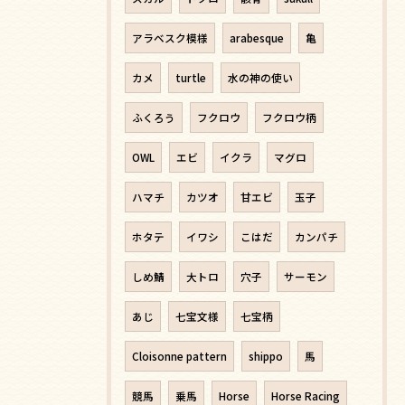
アラベスク模様
arabesque
亀
カメ
turtle
水の神の使い
ふくろう
フクロウ
フクロウ柄
OWL
エビ
イクラ
マグロ
ハマチ
カツオ
甘エビ
玉子
ホタテ
イワシ
こはだ
カンパチ
しめ鯖
大トロ
穴子
サーモン
あじ
七宝文様
七宝柄
Cloisonne pattern
shippo
馬
競馬
乗馬
Horse
Horse Racing