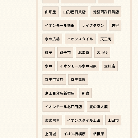
山形屋
山形屋百貨店
池袋西武百貨店
イオンモール熱田
レイクタウン
越谷
水の広場
イオンスタイル
天王町
銚子
銚子市
北海道
苫小牧
水戸
イオンモール水戸内原
立川店
京王百貨店
京王電鉄
京王百貨店新宿店
新宿
イオンモール北戸田店
夏の職人展
東武電車
イオンスタイル上田
上田市
上田城
イオン相模原
相模原