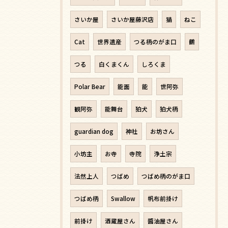
さいか屋
さいか屋藤沢店
猫
ねこ
Cat
世界遺産
つる柄のがま口
鶴
つる
白くまくん
しろくま
Polar Bear
能面
能
世阿弥
観阿弥
能舞台
狛犬
狛犬柄
guardian dog
神社
お坊さん
小坊主
お寺
寺院
浄土宗
法然上人
つばめ
つばめ柄のがま口
つばめ柄
Swallow
帆布前掛け
前掛け
酒蔵屋さん
醬油屋さん