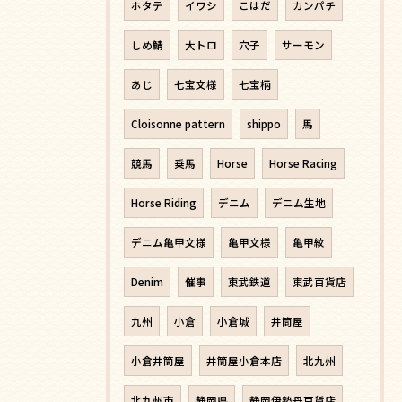
ホタテ
イワシ
こはだ
カンパチ
しめ鯖
大トロ
穴子
サーモン
あじ
七宝文様
七宝柄
Cloisonne pattern
shippo
馬
競馬
乗馬
Horse
Horse Racing
Horse Riding
デニム
デニム生地
デニム亀甲文様
亀甲文様
亀甲紋
Denim
催事
東武鉄道
東武百貨店
九州
小倉
小倉城
井筒屋
小倉井筒屋
井筒屋小倉本店
北九州
北九州市
静岡県
静岡伊勢丹百貨店