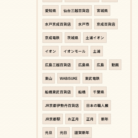
愛知県
仙台三越百貨店
宮城県
水戸京成百貨店
水戸市
京成百貨店
京成電鉄
茨城県
土浦イオン
イオン
イオンモール
土浦
広島三越百貨店
広島県
広島
動画
東山
WABISUKE
東武電鉄
船橋東武百貨店
船橋
千葉県
JR京都伊勢丹百貨店
日本の職人展
JR京都駅
お正月
正月
新年
元旦
元日
謹賀新年