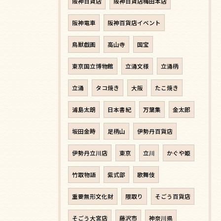
阪神百貨店
阪神百貨店梅田本店
阪神電車
阪神百貨店イベント
鳥獣戯画
高山寺
国宝
東京国立博物館
立涌文様
立涌柄
立涌
タコ焼き
大阪
たこ焼き
浦島太朗
日本書紀
万葉集
金太郎
坂田金時
足柄山
伊勢丹百貨店
伊勢丹立川店
東京
立川
かぐや姫
竹取物語
紫式部
歌舞伎
重要無形文化財
隈取り
そごう百貨店
そごう大宮店
藤沢市
神奈川県