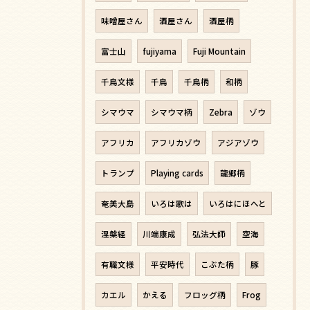
味噌屋さん
酒屋さん
酒屋柄
富士山
fujiyama
Fuji Mountain
千鳥文様
千鳥
千鳥柄
和柄
シマウマ
シマウマ柄
Zebra
ゾウ
アフリカ
アフリカゾウ
アジアゾウ
トランプ
Playing cards
龍郷柄
奄美大島
いろは歌は
いろはにほへと
涅槃経
川端康成
弘法大師
空海
有職文様
平安時代
こぶた柄
豚
カエル
かえる
フロッグ柄
Frog