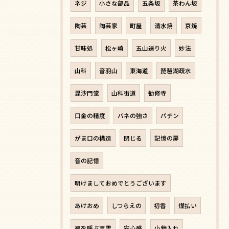
ネジ
小さな部品
五条坂
茶わん坂
陶芸
陶芸家
町屋
清水焼
京焼
甘味処
松ヶ崎
五山送り火
妙法
山科
音羽山
東海道
琵琶湖疏水
毘沙門堂
山科街道
勧修寺
口金の精度
バネの強さ
パチン
がま口の構造
閉じる
記憶の扉
音の記憶
明けましておめでとうございます
あけおめ
しつらえの
初香
煤払い
福を呼ぶ言霊
安心感
小物入れ