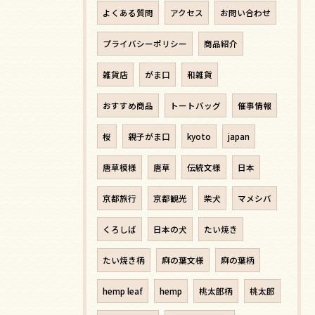
よくある質問
アクセス
お問い合わせ
プライバシーポリシー
商品紹介
雑貨店
がま口
和雑貨
おすすめ商品
トートバッグ
催事情報
桜
親子がま口
kyoto
japan
唐草模様
唐草
伝統文様
日本
京都旅行
京都観光
柴犬
マメシバ
くろしば
日本の犬
たい焼き
たい焼き柄
麻の葉文様
麻の葉柄
hemp leaf
hemp
桃太郎柄
桃太郎