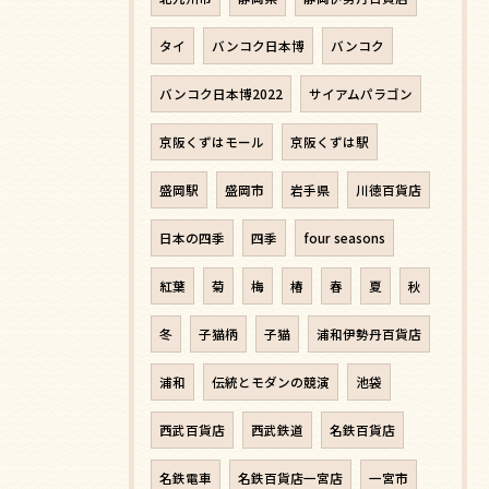
タイ
バンコク日本博
バンコク
バンコク日本博2022
サイアムパラゴン
京阪くずはモール
京阪くずは駅
盛岡駅
盛岡市
岩手県
川徳百貨店
日本の四季
四季
four seasons
紅葉
菊
梅
椿
春
夏
秋
冬
子猫柄
子猫
浦和伊勢丹百貨店
浦和
伝統とモダンの競演
池袋
西武百貨店
西武鉄道
名鉄百貨店
名鉄電車
名鉄百貨店一宮店
一宮市