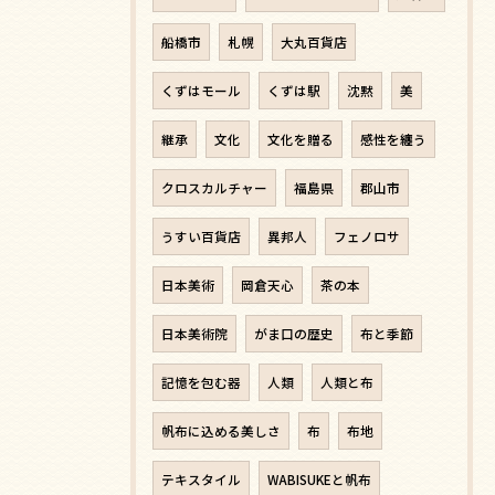
船橋市
札幌
大丸百貨店
くずはモール
くずは駅
沈黙
美
継承
文化
文化を贈る
感性を纏う
クロスカルチャー
福島県
郡山市
うすい百貨店
異邦人
フェノロサ
日本美術
岡倉天心
茶の本
日本美術院
がま口の歴史
布と季節
記憶を包む器
人類
人類と布
帆布に込める美しさ
布
布地
テキスタイル
WABISUKEと帆布