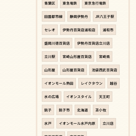
青葉区
東急電鉄
東京急行電鉄
田園都市線
静岡伊勢丹
JR八王子駅
セレオ
伊勢丹百貨店浦和店
浦和市
盛岡川徳百貨店
伊勢丹百貨店立川店
立川駅
宮崎山形屋百貨店
宮崎県
山形屋
山形屋百貨店
池袋西武百貨店
イオンモール熱田
レイクタウン
越谷
水の広場
イオンスタイル
天王町
銚子
銚子市
北海道
苫小牧
水戸
イオンモール水戸内原
立川店