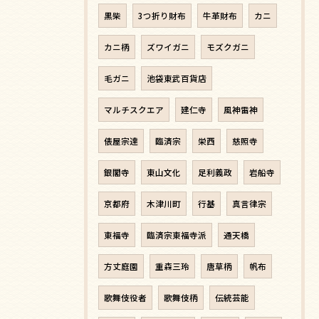
黒柴
3つ折り財布
牛革財布
カニ
カニ柄
ズワイガニ
モズクガニ
毛ガニ
池袋東武百貨店
マルチスクエア
建仁寺
風神雷神
俵屋宗達
臨済宗
栄西
慈照寺
銀閣寺
東山文化
足利義政
岩船寺
京都府
木津川町
行基
真言律宗
東福寺
臨済宗東福寺派
通天橋
方丈庭園
重森三玲
唐草柄
帆布
歌舞伎役者
歌舞伎柄
伝統芸能