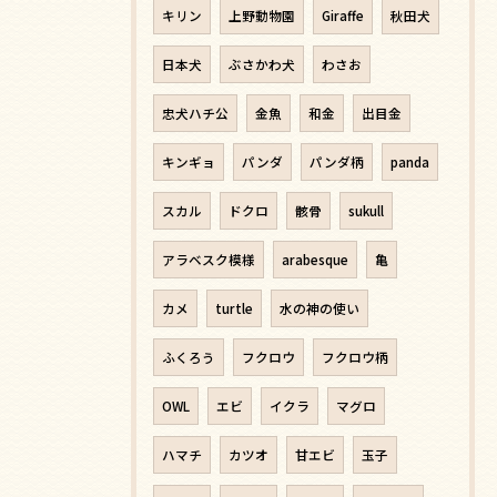
キリン
上野動物園
Giraffe
秋田犬
日本犬
ぶさかわ犬
わさお
忠犬ハチ公
金魚
和金
出目金
キンギョ
パンダ
パンダ柄
panda
スカル
ドクロ
骸骨
sukull
アラベスク模様
arabesque
亀
カメ
turtle
水の神の使い
ふくろう
フクロウ
フクロウ柄
OWL
エビ
イクラ
マグロ
ハマチ
カツオ
甘エビ
玉子