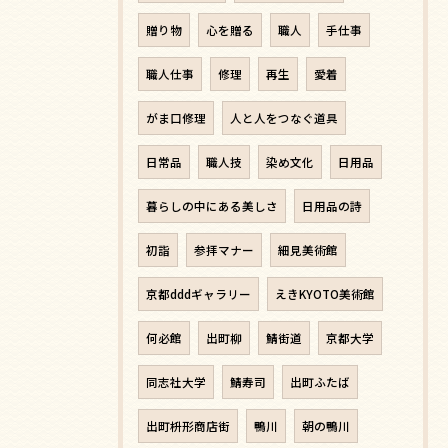
贈り物
心を贈る
職人
手仕事
職人仕事
修理
再生
愛着
がま口修理
人と人をつなぐ道具
日常品
職人技
染め文化
日用品
暮らしの中にある美しさ
日用品の詩
初詣
参拝マナー
細見美術館
京都dddギャラリー
えきKYOTO美術館
何必館
出町柳
鯖街道
京都大学
同志社大学
鯖寿司
出町ふたば
出町枡形商店街
鴨川
朝の鴨川