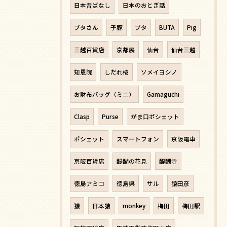
日本昔ばなし
日本のおとぎ話
ブタさん
子豚
ブタ
BUTA
Pig
三越百貨店
京都展
仙台
仙台三越
知恩院
しだれ桜
ソメイヨシノ
お財布バッグ（ミニ）
Gamaguchi
Clasp
Purse
がま口ポシェット
ポシェット
スマートフォン
京阪電車
京阪百貨店
醍醐の花見
醍醐寺
徳島アミコ
徳島県
サル
猿田彦
猿
日本猿
monkey
梅田
梅田駅