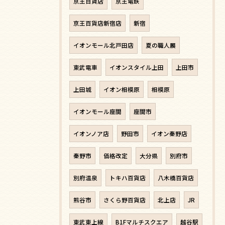
京王百貨店
京王電鉄
京王百貨店新宿店
新宿
イオンモール北戸田店
夏の職人展
東武電車
イオンスタイル上田
上田市
上田城
イオン相模原
相模原
イオンモール座間
座間市
イオンノア店
野田市
イオン秦野店
秦野市
価格改定
大分県
別府市
別府温泉
トキハ百貨店
八木橋百貨店
熊谷市
さくら野百貨店
北上店
JR
東武東上線
B1Fマルチスクエア
越谷駅