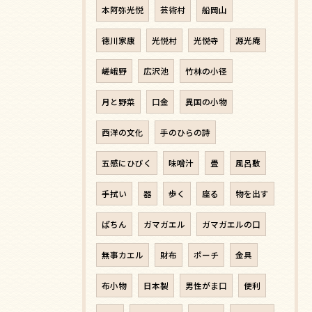
本阿弥光悦
芸術村
船岡山
徳川家康
光悦村
光悦寺
源光庵
嵯峨野
広沢池
竹林の小径
月と野菜
口金
異国の小物
西洋の文化
手のひらの詩
五感にひびく
味噌汁
畳
風呂敷
手拭い
器
歩く
座る
物を出す
ぱちん
ガマガエル
ガマガエルの口
無事カエル
財布
ポーチ
金具
布小物
日本製
男性がま口
便利