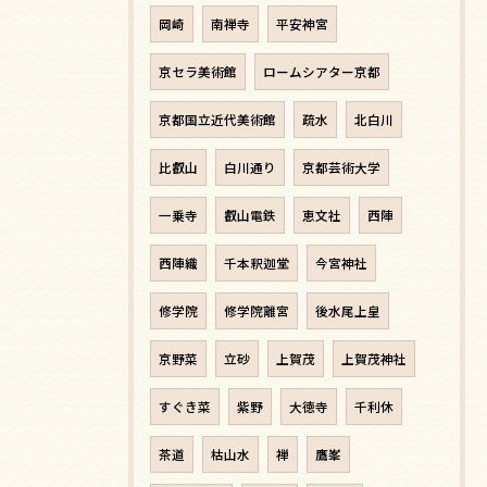
岡崎
南禅寺
平安神宮
京セラ美術館
ロームシアター京都
京都国立近代美術館
疏水
北白川
比叡山
白川通り
京都芸術大学
一乗寺
叡山電鉄
恵文社
西陣
西陣織
千本釈迦堂
今宮神社
修学院
修学院離宮
後水尾上皇
京野菜
立砂
上賀茂
上賀茂神社
すぐき菜
紫野
大徳寺
千利休
茶道
枯山水
禅
鷹峯