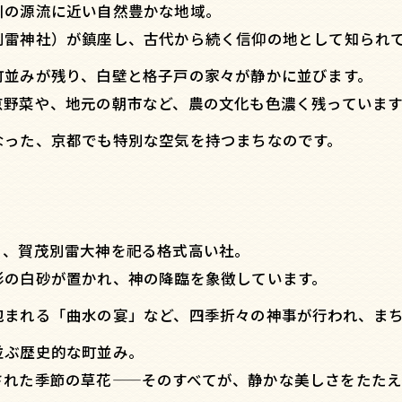
川の源流に近い自然豊かな地域。
別雷神社）が鎮座し、古代から続く信仰の地として知られ
町並みが残り、白壁と格子戸の家々が静かに並びます。
京野菜や、地元の朝市など、農の文化も色濃く残っています
なった、京都でも特別な空気を持つまちなのです。
り、賀茂別雷大神を祀る格式高い社。
形の白砂が置かれ、神の降臨を象徴しています。
包まれる「曲水の宴」など、四季折々の神事が行われ、ま
並ぶ歴史的な町並み。
された季節の草花——そのすべてが、静かな美しさをたたえ