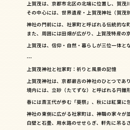
上賀茂は、京都市北区の北端に位置し、賀茂
その中心には、世界遺産・上賀茂神社（賀茂
神社の門前には、社家町と呼ばれる伝統的な
また、周囲には田畑が広がり、上賀茂特産の
上賀茂は、信仰・自然・暮らしが三位一体と
---
上賀茂神社と社家町：祈りと風景の記憶
上賀茂神社は、京都最古の神社のひとつであ
境内には、立砂（たてずな）と呼ばれる円錐
春には斎王代が歩む「葵祭」、秋には紅葉に
神社の東側に広がる社家町は、神職の家々が
白壁と石畳、用水路のせせらぎ、軒先に吊る