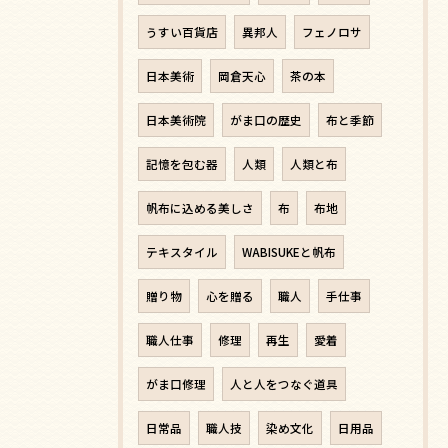
うすい百貨店
異邦人
フェノロサ
日本美術
岡倉天心
茶の本
日本美術院
がま口の歴史
布と季節
記憶を包む器
人類
人類と布
帆布に込める美しさ
布
布地
テキスタイル
WABISUKEと帆布
贈り物
心を贈る
職人
手仕事
職人仕事
修理
再生
愛着
がま口修理
人と人をつなぐ道具
日常品
職人技
染め文化
日用品