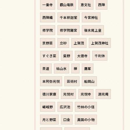
一乗寺
叡山電鉄
恵文社
西陣
西陣織
千本釈迦堂
今宮神社
修学院
修学院離宮
後水尾上皇
京野菜
立砂
上賀茂
上賀茂神社
すぐき菜
紫野
大徳寺
千利休
茶道
枯山水
禅
鷹峯
本阿弥光悦
芸術村
船岡山
徳川家康
光悦村
光悦寺
源光庵
嵯峨野
広沢池
竹林の小径
月と野菜
口金
異国の小物