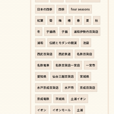
日本の四季
四季
four seasons
紅葉
菊
梅
椿
春
夏
秋
冬
子猫柄
子猫
浦和伊勢丹百貨店
浦和
伝統とモダンの競演
池袋
西武百貨店
西武鉄道
名鉄百貨店
名鉄電車
名鉄百貨店一宮店
一宮市
愛知県
仙台三越百貨店
宮城県
水戸京成百貨店
水戸市
京成百貨店
京成電鉄
茨城県
土浦イオン
イオン
イオンモール
土浦