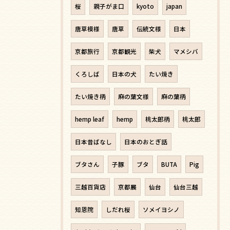
桜
親子がま口
kyoto
japan
唐草模様
唐草
伝統文様
日本
京都旅行
京都観光
柴犬
マメシバ
くろしば
日本の犬
たい焼き
たい焼き柄
麻の葉文様
麻の葉柄
hemp leaf
hemp
桃太郎柄
桃太郎
日本昔ばなし
日本のおとぎ話
ブタさん
子豚
ブタ
BUTA
Pig
三越百貨店
京都展
仙台
仙台三越
知恩院
しだれ桜
ソメイヨシノ