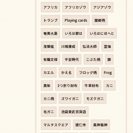
アフリカ
アフリカゾウ
アジアゾウ
トランプ
Playing cards
龍郷柄
奄美大島
いろは歌は
いろはにほへと
涅槃経
川端康成
弘法大師
空海
有職文様
平安時代
こぶた柄
豚
カエル
かえる
フロッグ柄
Frog
黒柴
3つ折り財布
牛革財布
カニ
カニ柄
ズワイガニ
モズクガニ
毛ガニ
池袋東武百貨店
マルチスクエア
建仁寺
風神雷神