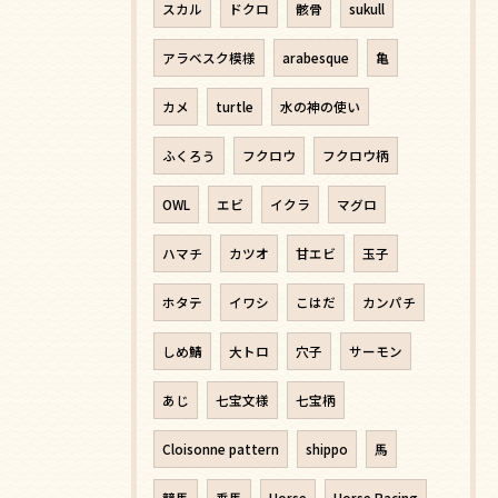
スカル
ドクロ
骸骨
sukull
アラベスク模様
arabesque
亀
カメ
turtle
水の神の使い
ふくろう
フクロウ
フクロウ柄
OWL
エビ
イクラ
マグロ
ハマチ
カツオ
甘エビ
玉子
ホタテ
イワシ
こはだ
カンパチ
しめ鯖
大トロ
穴子
サーモン
あじ
七宝文様
七宝柄
Cloisonne pattern
shippo
馬