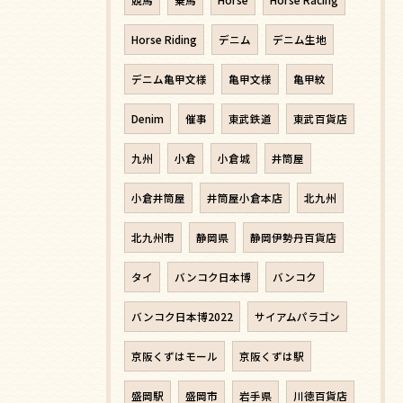
競馬
乗馬
Horse
Horse Racing
Horse Riding
デニム
デニム生地
デニム亀甲文様
亀甲文様
亀甲紋
Denim
催事
東武鉄道
東武百貨店
九州
小倉
小倉城
井筒屋
小倉井筒屋
井筒屋小倉本店
北九州
北九州市
静岡県
静岡伊勢丹百貨店
タイ
バンコク日本博
バンコク
バンコク日本博2022
サイアムパラゴン
京阪くずはモール
京阪くずは駅
盛岡駅
盛岡市
岩手県
川徳百貨店