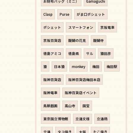
お財布バッグ（ミニ）
Gamaguchi
Clasp
Purse
がま口ポシェット
ポシェット
スマートフォン
京阪電車
京阪百貨店
醍醐の花見
醍醐寺
徳島アミコ
徳島県
サル
猿田彦
猿
日本猿
monkey
梅田
梅田駅
阪神百貨店
阪神百貨店梅田本店
阪神電車
阪神百貨店イベント
鳥獣戯画
高山寺
国宝
東京国立博物館
立涌文様
立涌柄
立涌
タコ焼き
大阪
たこ焼き