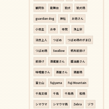
観阿弥
能舞台
狛犬
狛犬柄
guardian dog
神社
お坊さん
小坊主
お寺
寺院
浄土宗
法然上人
つばめ
つばめ柄のがま口
つばめ柄
Swallow
帆布前掛け
前掛け
酒蔵屋さん
醬油屋さん
味噌屋さん
酒屋さん
酒屋柄
富士山
fujiyama
Fuji Mountain
千鳥文様
千鳥
千鳥柄
和柄
シマウマ
シマウマ柄
Zebra
ゾウ