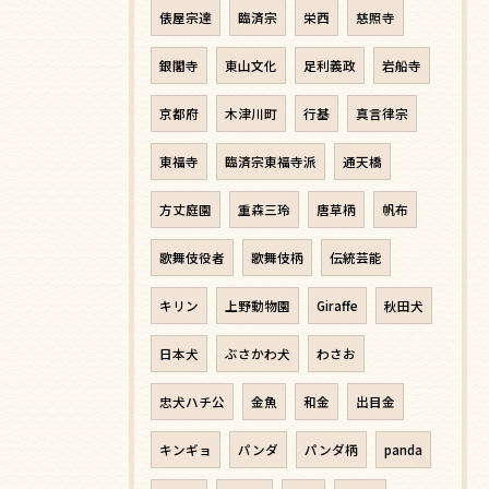
俵屋宗達
臨済宗
栄西
慈照寺
銀閣寺
東山文化
足利義政
岩船寺
京都府
木津川町
行基
真言律宗
東福寺
臨済宗東福寺派
通天橋
方丈庭園
重森三玲
唐草柄
帆布
歌舞伎役者
歌舞伎柄
伝統芸能
キリン
上野動物園
Giraffe
秋田犬
日本犬
ぶさかわ犬
わさお
忠犬ハチ公
金魚
和金
出目金
キンギョ
パンダ
パンダ柄
panda