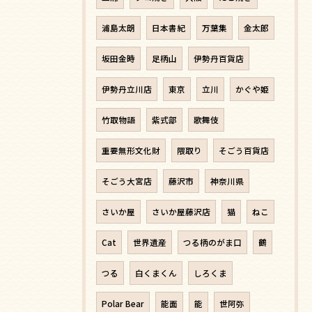
浦島太朗
日本書紀
万葉集
金太郎
坂田金時
足柄山
伊勢丹百貨店
伊勢丹立川店
東京
立川
かぐや姫
竹取物語
紫式部
歌舞伎
重要無形文化財
隈取り
そごう百貨店
そごう大宮店
藤沢市
神奈川県
さいか屋
さいか屋藤沢店
猫
ねこ
Cat
世界遺産
つる柄のがま口
鶴
つる
白くまくん
しろくま
Polar Bear
能面
能
世阿弥