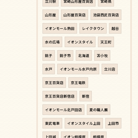
立川駅
宮崎山形屋百貨店
宮崎県
山形屋
山形屋百貨店
池袋西武百貨店
イオンモール熱田
レイクタウン
越谷
水の広場
イオンスタイル
天王町
銚子
銚子市
北海道
苫小牧
水戸
イオンモール水戸内原
立川店
京王百貨店
京王電鉄
京王百貨店新宿店
新宿
イオンモール北戸田店
夏の職人展
東武電車
イオンスタイル上田
上田市
上田城
イオン相模原
相模原