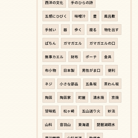
西洋の文化
手のひらの詩
五感にひびく
味噌汁
畳
風呂敷
手拭い
器
歩く
座る
物を出す
ぱちん
ガマガエル
ガマガエルの口
無事カエル
財布
ポーチ
金具
布小物
日本製
男性がま口
便利
ネジ
小さな部品
五条坂
茶わん坂
陶芸
陶芸家
町屋
清水焼
京焼
甘味処
松ヶ崎
五山送り火
妙法
山科
音羽山
東海道
琵琶湖疏水