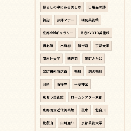
暮らしの中にある美しさ
日用品の詩
初詣
参拝マナー
細見美術館
京都dddギャラリー
えきKYOTO美術館
何必館
出町柳
鯖街道
京都大学
同志社大学
鯖寿司
出町ふたば
出町枡形商店街
鴨川
朝の鴨川
岡崎
南禅寺
平安神宮
京セラ美術館
ロームシアター京都
京都国立近代美術館
疏水
北白川
比叡山
白川通り
京都芸術大学