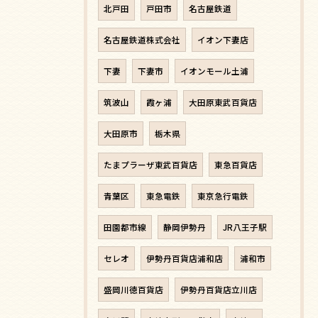
北戸田
戸田市
名古屋鉄道
名古屋鉄道株式会社
イオン下妻店
下妻
下妻市
イオンモール土浦
筑波山
霞ヶ浦
大田原東武百貨店
大田原市
栃木県
たまプラーザ東武百貨店
東急百貨店
青葉区
東急電鉄
東京急行電鉄
田園都市線
静岡伊勢丹
JR八王子駅
セレオ
伊勢丹百貨店浦和店
浦和市
盛岡川徳百貨店
伊勢丹百貨店立川店