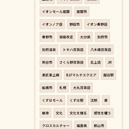
イオンモール座間
座間市
イオンノア店
野田市
イオン秦野店
秦野市
価格改定
大分県
別府市
別府温泉
トキハ百貨店
八木橋百貨店
熊谷市
さくら野百貨店
北上店
JR
東武東上線
B1Fマルチスクエア
越谷駅
船橋市
札幌
大丸百貨店
くずはモール
くずは駅
沈黙
美
継承
文化
文化を贈る
感性を纏う
クロスカルチャー
福島県
郡山市