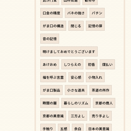
毘沙門堂
山科街道
勧修寺
口金の精度
バネの強さ
パチン
がま口の構造
閉じる
記憶の扉
音の記憶
明けましておめでとうございます
あけおめ
しつらえの
初香
煤払い
福を呼ぶ言霊
安心感
小物入れ
がま口製品
小さな道具
茶道の所作
時間の層
暮らしのリズム
京都の商人
京都の美意識
三方よし
売り手よし
手触り
五感
余白
日本の美意識