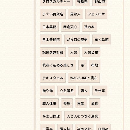
クロスカルチャー
福島県
郡山市
うすい百貨店
異邦人
フェノロサ
日本美術
岡倉天心
茶の本
日本美術院
がま口の歴史
布と季節
記憶を包む器
人類
人類と布
帆布に込める美しさ
布
布地
テキスタイル
WABISUKEと帆布
贈り物
心を贈る
職人
手仕事
職人仕事
修理
再生
愛着
がま口修理
人と人をつなぐ道具
日常品
職人技
染め文化
日用品