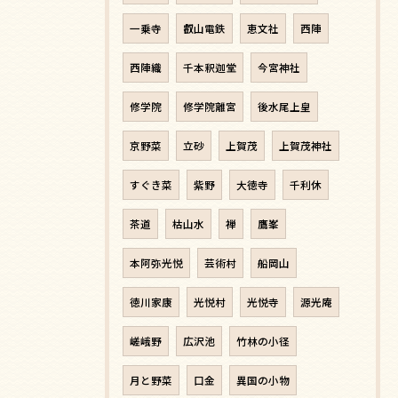
一乗寺
叡山電鉄
恵文社
西陣
西陣織
千本釈迦堂
今宮神社
修学院
修学院離宮
後水尾上皇
京野菜
立砂
上賀茂
上賀茂神社
すぐき菜
紫野
大徳寺
千利休
茶道
枯山水
禅
鷹峯
本阿弥光悦
芸術村
船岡山
徳川家康
光悦村
光悦寺
源光庵
嵯峨野
広沢池
竹林の小径
月と野菜
口金
異国の小物