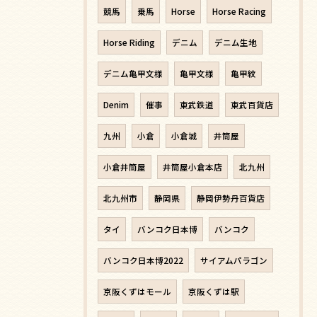
競馬
乗馬
Horse
Horse Racing
Horse Riding
デニム
デニム生地
デニム亀甲文様
亀甲文様
亀甲紋
Denim
催事
東武鉄道
東武百貨店
九州
小倉
小倉城
井筒屋
小倉井筒屋
井筒屋小倉本店
北九州
北九州市
静岡県
静岡伊勢丹百貨店
タイ
バンコク日本博
バンコク
バンコク日本博2022
サイアムパラゴン
京阪くずはモール
京阪くずは駅