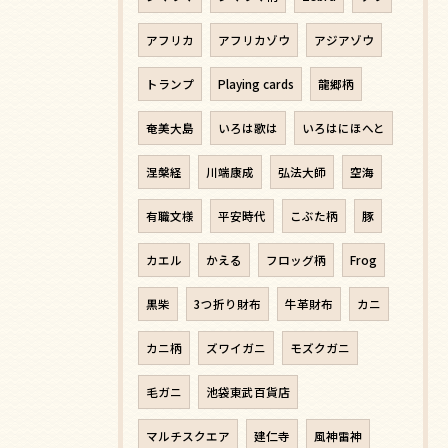
アフリカ
アフリカゾウ
アジアゾウ
トランプ
Playing cards
龍郷柄
奄美大島
いろは歌は
いろはにほへと
涅槃経
川端康成
弘法大師
空海
有職文様
平安時代
こぶた柄
豚
カエル
かえる
フロッグ柄
Frog
黒柴
3つ折り財布
牛革財布
カニ
カニ柄
ズワイガニ
モズクガニ
毛ガニ
池袋東武百貨店
マルチスクエア
建仁寺
風神雷神