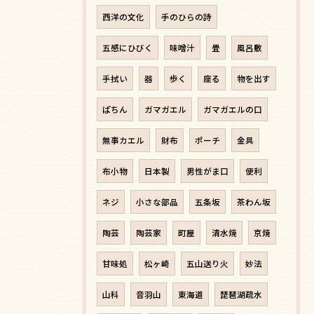
西洋の文化
手のひらの詩
五感にひびく
味噌汁
畳
風呂敷
手拭い
器
歩く
座る
物を出す
ぱちん
ガマガエル
ガマガエルの口
無事カエル
財布
ポーチ
金具
布小物
日本製
男性がま口
便利
ネジ
小さな部品
五条坂
茶わん坂
陶芸
陶芸家
町屋
清水焼
京焼
甘味処
松ヶ崎
五山送り火
妙法
山科
音羽山
東海道
琵琶湖疏水