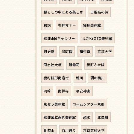
暮らしの中にある美しさ
日用品の詩
初詣
参拝マナー
細見美術館
京都dddギャラリー
えきKYOTO美術館
何必館
出町柳
鯖街道
京都大学
同志社大学
鯖寿司
出町ふたば
出町枡形商店街
鴨川
朝の鴨川
岡崎
南禅寺
平安神宮
京セラ美術館
ロームシアター京都
京都国立近代美術館
疏水
北白川
比叡山
白川通り
京都芸術大学