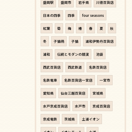
盛岡駅
盛岡市
岩手県
川徳百貨店
日本の四季
四季
four seasons
紅葉
菊
梅
椿
春
夏
秋
冬
子猫柄
子猫
浦和伊勢丹百貨店
浦和
伝統とモダンの競演
池袋
西武百貨店
西武鉄道
名鉄百貨店
名鉄電車
名鉄百貨店一宮店
一宮市
愛知県
仙台三越百貨店
宮城県
水戸京成百貨店
水戸市
京成百貨店
京成電鉄
茨城県
土浦イオン
イオン
イオンモール
土浦