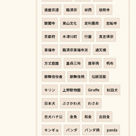
俵屋宗達
臨済宗
栄西
慈照寺
銀閣寺
東山文化
足利義政
岩船寺
京都府
木津川町
行基
真言律宗
東福寺
臨済宗東福寺派
通天橋
方丈庭園
重森三玲
唐草柄
帆布
歌舞伎役者
歌舞伎柄
伝統芸能
キリン
上野動物園
Giraffe
秋田犬
日本犬
ぶさかわ犬
わさお
忠犬ハチ公
金魚
和金
出目金
キンギョ
パンダ
パンダ柄
panda