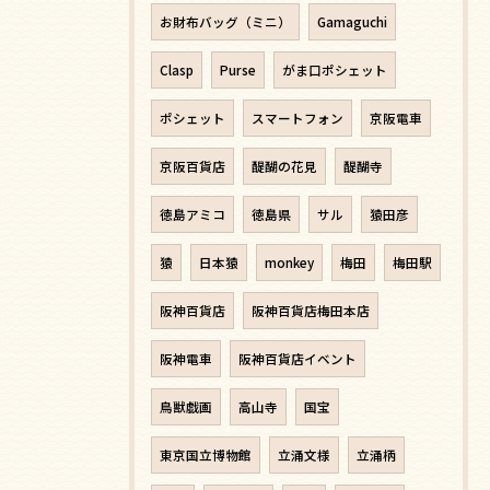
お財布バッグ（ミニ）
Gamaguchi
Clasp
Purse
がま口ポシェット
ポシェット
スマートフォン
京阪電車
京阪百貨店
醍醐の花見
醍醐寺
徳島アミコ
徳島県
サル
猿田彦
猿
日本猿
monkey
梅田
梅田駅
阪神百貨店
阪神百貨店梅田本店
阪神電車
阪神百貨店イベント
鳥獣戯画
高山寺
国宝
東京国立博物館
立涌文様
立涌柄