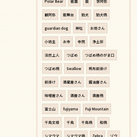
Polar Bear
能面
能
世阿弥
観阿弥
能舞台
狛犬
狛犬柄
guardian dog
神社
お坊さん
小坊主
お寺
寺院
浄土宗
法然上人
つばめ
つばめ柄のがま口
つばめ柄
Swallow
帆布前掛け
前掛け
酒蔵屋さん
醬油屋さん
味噌屋さん
酒屋さん
酒屋柄
富士山
fujiyama
Fuji Mountain
千鳥文様
千鳥
千鳥柄
和柄
シマウマ
シマウマ柄
Zebra
ゾウ