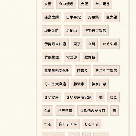
立涌
タコ焼き
大阪
たこ焼き
浦島太朗
日本書紀
万葉集
金太郎
坂田金時
足柄山
伊勢丹百貨店
伊勢丹立川店
東京
立川
かぐや姫
竹取物語
紫式部
歌舞伎
重要無形文化財
隈取り
そごう百貨店
そごう大宮店
藤沢市
神奈川県
さいか屋
さいか屋藤沢店
猫
ねこ
Cat
世界遺産
つる柄のがま口
鶴
つる
白くまくん
しろくま