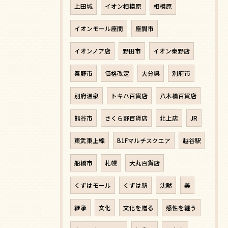
上田城
イオン相模原
相模原
イオンモール座間
座間市
イオンノア店
野田市
イオン秦野店
秦野市
価格改定
大分県
別府市
別府温泉
トキハ百貨店
八木橋百貨店
熊谷市
さくら野百貨店
北上店
JR
東武東上線
B1Fマルチスクエア
越谷駅
船橋市
札幌
大丸百貨店
くずはモール
くずは駅
沈黙
美
継承
文化
文化を贈る
感性を纏う