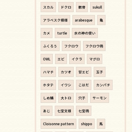
スカル
ドクロ
骸骨
sukull
アラベスク模様
arabesque
亀
カメ
turtle
水の神の使い
ふくろう
フクロウ
フクロウ柄
OWL
エビ
イクラ
マグロ
ハマチ
カツオ
甘エビ
玉子
ホタテ
イワシ
こはだ
カンパチ
しめ鯖
大トロ
穴子
サーモン
あじ
七宝文様
七宝柄
Cloisonne pattern
shippo
馬