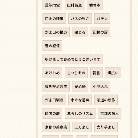
毘沙門堂
山科街道
勧修寺
口金の精度
バネの強さ
パチン
がま口の構造
閉じる
記憶の扉
音の記憶
明けましておめでとうございます
あけおめ
しつらえの
初香
煤払い
福を呼ぶ言霊
安心感
小物入れ
がま口製品
小さな道具
茶道の所作
時間の層
暮らしのリズム
京都の商人
京都の美意識
三方よし
売り手よし