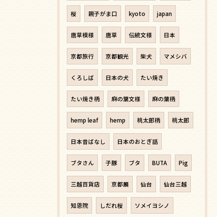
桜
親子がま口
kyoto
japan
唐草模様
唐草
伝統文様
日本
京都旅行
京都観光
柴犬
マメシバ
くろしば
日本の犬
たい焼き
たい焼き柄
麻の葉文様
麻の葉柄
hemp leaf
hemp
桃太郎柄
桃太郎
日本昔ばなし
日本のおとぎ話
ブタさん
子豚
ブタ
BUTA
Pig
三越百貨店
京都展
仙台
仙台三越
知恩院
しだれ桜
ソメイヨシノ