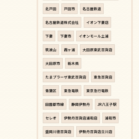
北戸田
戸田市
名古屋鉄道
名古屋鉄道株式会社
イオン下妻店
下妻
下妻市
イオンモール土浦
筑波山
霞ヶ浦
大田原東武百貨店
大田原市
栃木県
たまプラーザ東武百貨店
東急百貨店
青葉区
東急電鉄
東京急行電鉄
田園都市線
静岡伊勢丹
JR八王子駅
セレオ
伊勢丹百貨店浦和店
浦和市
盛岡川徳百貨店
伊勢丹百貨店立川店