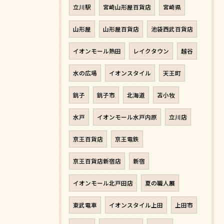
立川駅
宮崎山形屋百貨店
宮崎県
山形屋
山形屋百貨店
池袋西武百貨店
イオンモール熱田
レイクタウン
越谷
水の広場
イオンスタイル
天王町
銚子
銚子市
北海道
苫小牧
水戸
イオンモール水戸内原
立川店
京王百貨店
京王電鉄
京王百貨店新宿店
新宿
イオンモール北戸田店
夏の職人展
東武電車
イオンスタイル上田
上田市