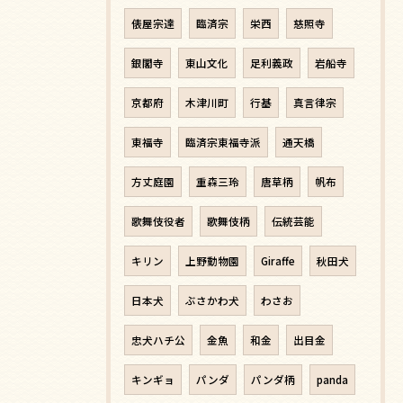
俵屋宗達
臨済宗
栄西
慈照寺
銀閣寺
東山文化
足利義政
岩船寺
京都府
木津川町
行基
真言律宗
東福寺
臨済宗東福寺派
通天橋
方丈庭園
重森三玲
唐草柄
帆布
歌舞伎役者
歌舞伎柄
伝統芸能
キリン
上野動物園
Giraffe
秋田犬
日本犬
ぶさかわ犬
わさお
忠犬ハチ公
金魚
和金
出目金
キンギョ
パンダ
パンダ柄
panda