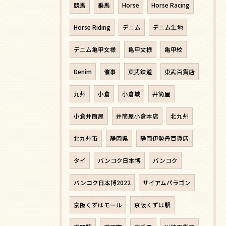
競馬
乗馬
Horse
Horse Racing
Horse Riding
デニム
デニム生地
デニム亀甲文様
亀甲文様
亀甲紋
Denim
催事
東武鉄道
東武百貨店
九州
小倉
小倉城
井筒屋
小倉井筒屋
井筒屋小倉本店
北九州
北九州市
静岡県
静岡伊勢丹百貨店
タイ
バンコク日本博
バンコク
バンコク日本博2022
サイアムパラゴン
京阪くずはモール
京阪くずは駅