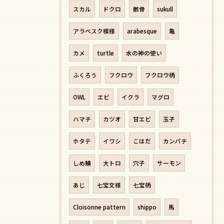
スカル
ドクロ
骸骨
sukull
アラベスク模様
arabesque
亀
カメ
turtle
水の神の使い
ふくろう
フクロウ
フクロウ柄
OWL
エビ
イクラ
マグロ
ハマチ
カツオ
甘エビ
玉子
ホタテ
イワシ
こはだ
カンパチ
しめ鯖
大トロ
穴子
サーモン
あじ
七宝文様
七宝柄
Cloisonne pattern
shippo
馬