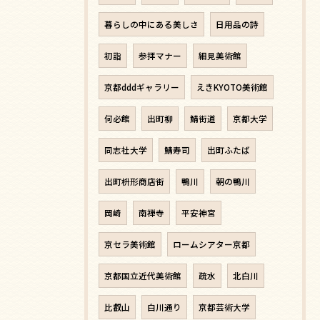
暮らしの中にある美しさ
日用品の詩
初詣
参拝マナー
細見美術館
京都dddギャラリー
えきKYOTO美術館
何必館
出町柳
鯖街道
京都大学
同志社大学
鯖寿司
出町ふたば
出町枡形商店街
鴨川
朝の鴨川
岡崎
南禅寺
平安神宮
京セラ美術館
ロームシアター京都
京都国立近代美術館
疏水
北白川
比叡山
白川通り
京都芸術大学