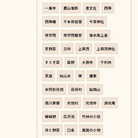
一乗寺
叡山電鉄
恵文社
西陣
西陣織
千本釈迦堂
今宮神社
修学院
修学院離宮
後水尾上皇
京野菜
立砂
上賀茂
上賀茂神社
すぐき菜
紫野
大徳寺
千利休
茶道
枯山水
禅
鷹峯
本阿弥光悦
芸術村
船岡山
徳川家康
光悦村
光悦寺
源光庵
嵯峨野
広沢池
竹林の小径
月と野菜
口金
異国の小物