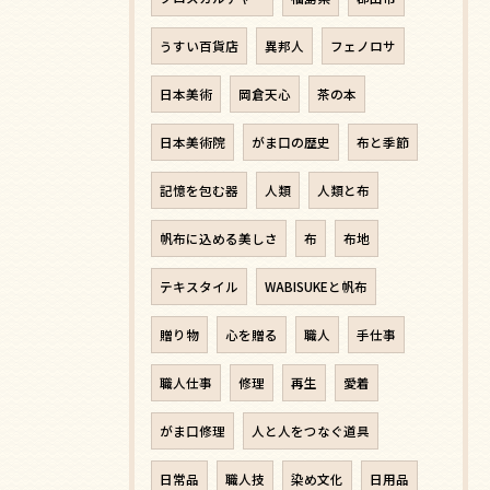
うすい百貨店
異邦人
フェノロサ
日本美術
岡倉天心
茶の本
日本美術院
がま口の歴史
布と季節
記憶を包む器
人類
人類と布
帆布に込める美しさ
布
布地
テキスタイル
WABISUKEと帆布
贈り物
心を贈る
職人
手仕事
職人仕事
修理
再生
愛着
がま口修理
人と人をつなぐ道具
日常品
職人技
染め文化
日用品