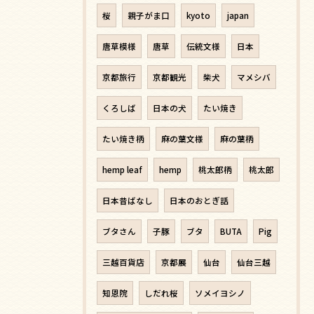
桜
親子がま口
kyoto
japan
唐草模様
唐草
伝統文様
日本
京都旅行
京都観光
柴犬
マメシバ
くろしば
日本の犬
たい焼き
たい焼き柄
麻の葉文様
麻の葉柄
hemp leaf
hemp
桃太郎柄
桃太郎
日本昔ばなし
日本のおとぎ話
ブタさん
子豚
ブタ
BUTA
Pig
三越百貨店
京都展
仙台
仙台三越
知恩院
しだれ桜
ソメイヨシノ