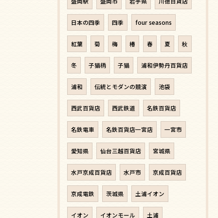
盛岡駅
盛岡市
岩手県
川徳百貨店
日本の四季
四季
four seasons
紅葉
菊
梅
椿
春
夏
秋
冬
子猫柄
子猫
浦和伊勢丹百貨店
浦和
伝統とモダンの競演
池袋
西武百貨店
西武鉄道
名鉄百貨店
名鉄電車
名鉄百貨店一宮店
一宮市
愛知県
仙台三越百貨店
宮城県
水戸京成百貨店
水戸市
京成百貨店
京成電鉄
茨城県
土浦イオン
イオン
イオンモール
土浦