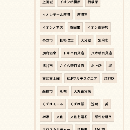
上田城
イオン相模原
相模原
イオンモール座間
座間市
イオンノア店
野田市
イオン秦野店
秦野市
価格改定
大分県
別府市
別府温泉
トキハ百貨店
八木橋百貨店
熊谷市
さくら野百貨店
北上店
JR
東武東上線
B1Fマルチスクエア
越谷駅
船橋市
札幌
大丸百貨店
くずはモール
くずは駅
沈黙
美
継承
文化
文化を贈る
感性を纏う
クロスカルチャー
福島県
郡山市