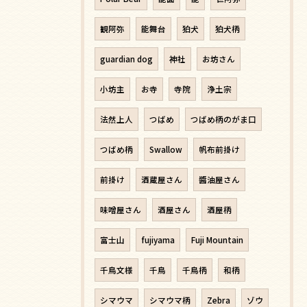
観阿弥
能舞台
狛犬
狛犬柄
guardian dog
神社
お坊さん
小坊主
お寺
寺院
浄土宗
法然上人
つばめ
つばめ柄のがま口
つばめ柄
Swallow
帆布前掛け
前掛け
酒蔵屋さん
醬油屋さん
味噌屋さん
酒屋さん
酒屋柄
富士山
fujiyama
Fuji Mountain
千鳥文様
千鳥
千鳥柄
和柄
シマウマ
シマウマ柄
Zebra
ゾウ