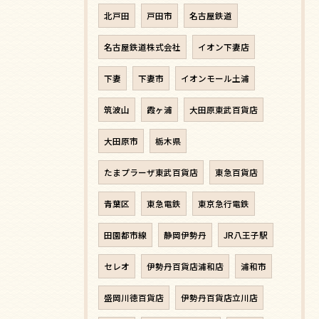
北戸田
戸田市
名古屋鉄道
名古屋鉄道株式会社
イオン下妻店
下妻
下妻市
イオンモール土浦
筑波山
霞ヶ浦
大田原東武百貨店
大田原市
栃木県
たまプラーザ東武百貨店
東急百貨店
青葉区
東急電鉄
東京急行電鉄
田園都市線
静岡伊勢丹
JR八王子駅
セレオ
伊勢丹百貨店浦和店
浦和市
盛岡川徳百貨店
伊勢丹百貨店立川店