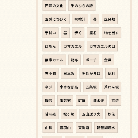
西洋の文化
手のひらの詩
五感にひびく
味噌汁
畳
風呂敷
手拭い
器
歩く
座る
物を出す
ぱちん
ガマガエル
ガマガエルの口
無事カエル
財布
ポーチ
金具
布小物
日本製
男性がま口
便利
ネジ
小さな部品
五条坂
茶わん坂
陶芸
陶芸家
町屋
清水焼
京焼
甘味処
松ヶ崎
五山送り火
妙法
山科
音羽山
東海道
琵琶湖疏水