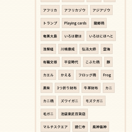
アフリカ
アフリカゾウ
アジアゾウ
トランプ
Playing cards
龍郷柄
奄美大島
いろは歌は
いろはにほへと
涅槃経
川端康成
弘法大師
空海
有職文様
平安時代
こぶた柄
豚
カエル
かえる
フロッグ柄
Frog
黒柴
3つ折り財布
牛革財布
カニ
カニ柄
ズワイガニ
モズクガニ
毛ガニ
池袋東武百貨店
マルチスクエア
建仁寺
風神雷神