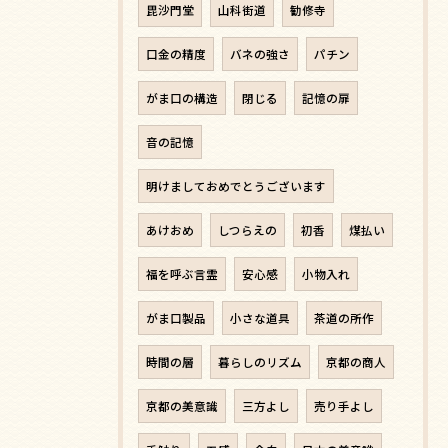
毘沙門堂
山科街道
勧修寺
口金の精度
バネの強さ
パチン
がま口の構造
閉じる
記憶の扉
音の記憶
明けましておめでとうございます
あけおめ
しつらえの
初香
煤払い
福を呼ぶ言霊
安心感
小物入れ
がま口製品
小さな道具
茶道の所作
時間の層
暮らしのリズム
京都の商人
京都の美意識
三方よし
売り手よし