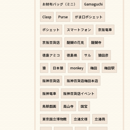
お財布バッグ（ミニ）
Gamaguchi
Clasp
Purse
がま口ポシェット
ポシェット
スマートフォン
京阪電車
京阪百貨店
醍醐の花見
醍醐寺
徳島アミコ
徳島県
サル
猿田彦
猿
日本猿
monkey
梅田
梅田駅
阪神百貨店
阪神百貨店梅田本店
阪神電車
阪神百貨店イベント
鳥獣戯画
高山寺
国宝
東京国立博物館
立涌文様
立涌柄