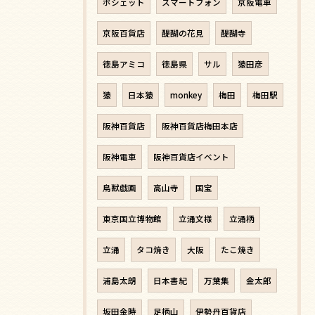
ポシェット
スマートフォン
京阪電車
京阪百貨店
醍醐の花見
醍醐寺
徳島アミコ
徳島県
サル
猿田彦
猿
日本猿
monkey
梅田
梅田駅
阪神百貨店
阪神百貨店梅田本店
阪神電車
阪神百貨店イベント
鳥獣戯画
高山寺
国宝
東京国立博物館
立涌文様
立涌柄
立涌
タコ焼き
大阪
たこ焼き
浦島太朗
日本書紀
万葉集
金太郎
坂田金時
足柄山
伊勢丹百貨店