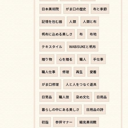
日本美術院
がま口の歴史
布と季節
記憶を包む器
人類
人類と布
帆布に込める美しさ
布
布地
テキスタイル
WABISUKEと帆布
贈り物
心を贈る
職人
手仕事
職人仕事
修理
再生
愛着
がま口修理
人と人をつなぐ道具
日常品
職人技
染め文化
日用品
暮らしの中にある美しさ
日用品の詩
初詣
参拝マナー
細見美術館