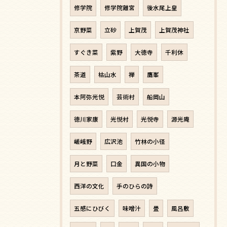
修学院
修学院離宮
後水尾上皇
京野菜
立砂
上賀茂
上賀茂神社
すぐき菜
紫野
大徳寺
千利休
茶道
枯山水
禅
鷹峯
本阿弥光悦
芸術村
船岡山
徳川家康
光悦村
光悦寺
源光庵
嵯峨野
広沢池
竹林の小径
月と野菜
口金
異国の小物
西洋の文化
手のひらの詩
五感にひびく
味噌汁
畳
風呂敷