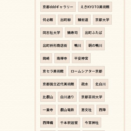
京都dddギャラリー
えきKYOTO美術館
何必館
出町柳
鯖街道
京都大学
同志社大学
鯖寿司
出町ふたば
出町枡形商店街
鴨川
朝の鴨川
岡崎
南禅寺
平安神宮
京セラ美術館
ロームシアター京都
京都国立近代美術館
疏水
北白川
比叡山
白川通り
京都芸術大学
一乗寺
叡山電鉄
恵文社
西陣
西陣織
千本釈迦堂
今宮神社