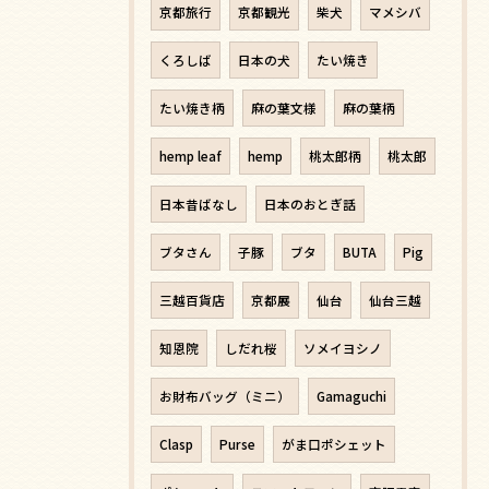
京都旅行
京都観光
柴犬
マメシバ
くろしば
日本の犬
たい焼き
たい焼き柄
麻の葉文様
麻の葉柄
hemp leaf
hemp
桃太郎柄
桃太郎
日本昔ばなし
日本のおとぎ話
ブタさん
子豚
ブタ
BUTA
Pig
三越百貨店
京都展
仙台
仙台三越
知恩院
しだれ桜
ソメイヨシノ
お財布バッグ（ミニ）
Gamaguchi
Clasp
Purse
がま口ポシェット