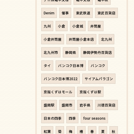
Denim
催事
東武鉄道
東武百貨店
九州
小倉
小倉城
井筒屋
小倉井筒屋
井筒屋小倉本店
北九州
北九州市
静岡県
静岡伊勢丹百貨店
タイ
バンコク日本博
バンコク
バンコク日本博2022
サイアムパラゴン
京阪くずはモール
京阪くずは駅
盛岡駅
盛岡市
岩手県
川徳百貨店
日本の四季
四季
four seasons
紅葉
菊
梅
椿
春
夏
秋