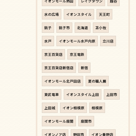
イオンモール熱田
レイクタウン
越谷
水の広場
イオンスタイル
天王町
銚子
銚子市
北海道
苫小牧
水戸
イオンモール水戸内原
立川店
京王百貨店
京王電鉄
京王百貨店新宿店
新宿
イオンモール北戸田店
夏の職人展
東武電車
イオンスタイル上田
上田市
上田城
イオン相模原
相模原
イオンモール座間
座間市
イオンノア店
野田市
イオン秦野店