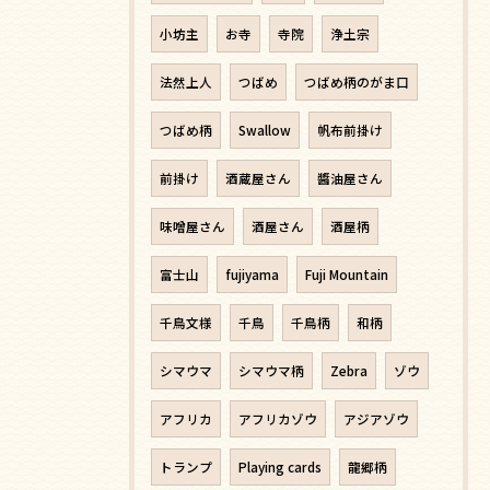
小坊主
お寺
寺院
浄土宗
法然上人
つばめ
つばめ柄のがま口
つばめ柄
Swallow
帆布前掛け
前掛け
酒蔵屋さん
醬油屋さん
味噌屋さん
酒屋さん
酒屋柄
富士山
fujiyama
Fuji Mountain
千鳥文様
千鳥
千鳥柄
和柄
シマウマ
シマウマ柄
Zebra
ゾウ
アフリカ
アフリカゾウ
アジアゾウ
トランプ
Playing cards
龍郷柄