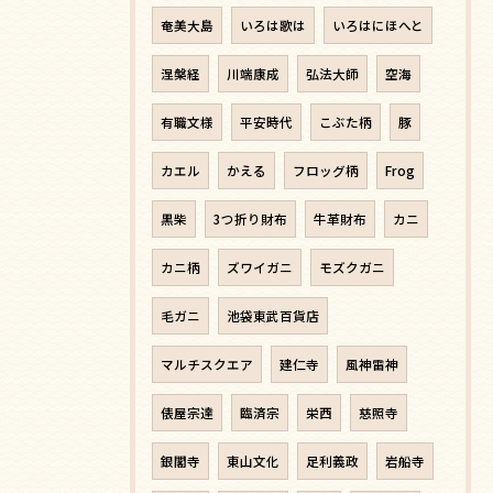
奄美大島
いろは歌は
いろはにほへと
涅槃経
川端康成
弘法大師
空海
有職文様
平安時代
こぶた柄
豚
カエル
かえる
フロッグ柄
Frog
黒柴
3つ折り財布
牛革財布
カニ
カニ柄
ズワイガニ
モズクガニ
毛ガニ
池袋東武百貨店
マルチスクエア
建仁寺
風神雷神
俵屋宗達
臨済宗
栄西
慈照寺
銀閣寺
東山文化
足利義政
岩船寺