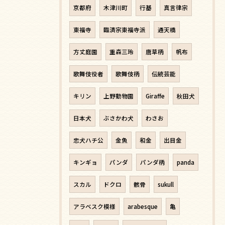
京都府
木津川町
行基
真言律宗
東福寺
臨済宗東福寺派
通天橋
方丈庭園
重森三玲
唐草柄
帆布
歌舞伎役者
歌舞伎柄
伝統芸能
キリン
上野動物園
Giraffe
秋田犬
日本犬
ぶさかわ犬
わさお
忠犬ハチ公
金魚
和金
出目金
キンギョ
パンダ
パンダ柄
panda
スカル
ドクロ
骸骨
sukull
アラベスク模様
arabesque
亀