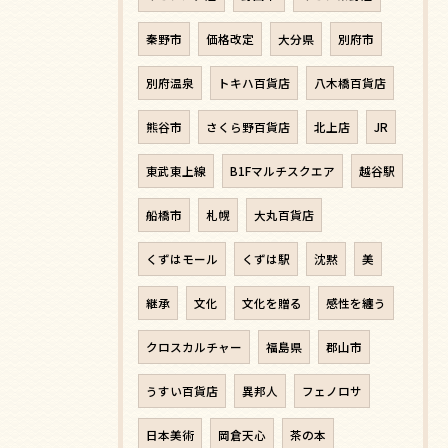
秦野市
価格改定
大分県
別府市
別府温泉
トキハ百貨店
八木橋百貨店
熊谷市
さくら野百貨店
北上店
JR
東武東上線
B1Fマルチスクエア
越谷駅
船橋市
札幌
大丸百貨店
くずはモール
くずは駅
沈黙
美
継承
文化
文化を贈る
感性を纏う
クロスカルチャー
福島県
郡山市
うすい百貨店
異邦人
フェノロサ
日本美術
岡倉天心
茶の本