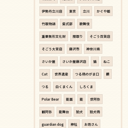
伊勢丹立川店
東京
立川
かぐや姫
竹取物語
紫式部
歌舞伎
重要無形文化財
隈取り
そごう百貨店
そごう大宮店
藤沢市
神奈川県
さいか屋
さいか屋藤沢店
猫
ねこ
Cat
世界遺産
つる柄のがま口
鶴
つる
白くまくん
しろくま
Polar Bear
能面
能
世阿弥
観阿弥
能舞台
狛犬
狛犬柄
guardian dog
神社
お坊さん