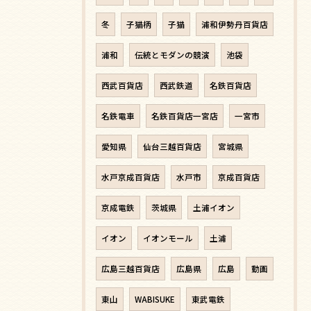
冬
子猫柄
子猫
浦和伊勢丹百貨店
浦和
伝統とモダンの競演
池袋
西武百貨店
西武鉄道
名鉄百貨店
名鉄電車
名鉄百貨店一宮店
一宮市
愛知県
仙台三越百貨店
宮城県
水戸京成百貨店
水戸市
京成百貨店
京成電鉄
茨城県
土浦イオン
イオン
イオンモール
土浦
広島三越百貨店
広島県
広島
動画
東山
WABISUKE
東武電鉄