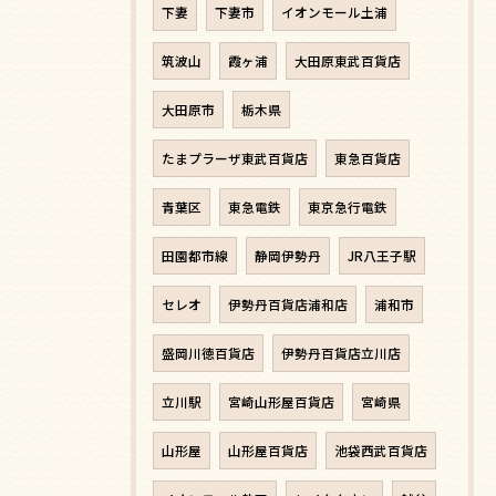
下妻
下妻市
イオンモール土浦
筑波山
霞ヶ浦
大田原東武百貨店
大田原市
栃木県
たまプラーザ東武百貨店
東急百貨店
青葉区
東急電鉄
東京急行電鉄
田園都市線
静岡伊勢丹
JR八王子駅
セレオ
伊勢丹百貨店浦和店
浦和市
盛岡川徳百貨店
伊勢丹百貨店立川店
立川駅
宮崎山形屋百貨店
宮崎県
山形屋
山形屋百貨店
池袋西武百貨店