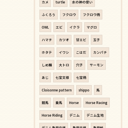
カメ
turtle
水の神の使い
ふくろう
フクロウ
フクロウ柄
OWL
エビ
イクラ
マグロ
ハマチ
カツオ
甘エビ
玉子
ホタテ
イワシ
こはだ
カンパチ
しめ鯖
大トロ
穴子
サーモン
あじ
七宝文様
七宝柄
Cloisonne pattern
shippo
馬
競馬
乗馬
Horse
Horse Racing
Horse Riding
デニム
デニム生地
デニム亀甲文様
亀甲文様
亀甲紋