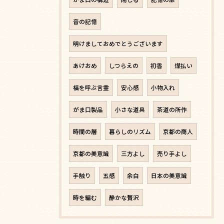
音の記憶
明けましておめでとうございます
あけおめ
しつらえの
初香
煤払い
福を呼ぶ言霊
安心感
小物入れ
がま口製品
小さな道具
茶道の所作
時間の層
暮らしのリズム
京都の商人
京都の美意識
三方よし
売り手よし
手触り
五感
余白
日本の美意識
時を編む
静かな贅沢