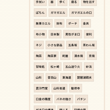
手拭い
器
歩く
座る
物を出す
ぱちん
ガマガエル
ガマガエルの口
無事カエル
財布
ポーチ
金具
布小物
日本製
男性がま口
便利
ネジ
小さな部品
五条坂
茶わん坂
陶芸
陶芸家
町屋
清水焼
京焼
甘味処
松ヶ崎
五山送り火
妙法
山科
音羽山
東海道
琵琶湖疏水
毘沙門堂
山科街道
勧修寺
口金の精度
バネの強さ
パチン
がま口の構造
閉じる
記憶の扉