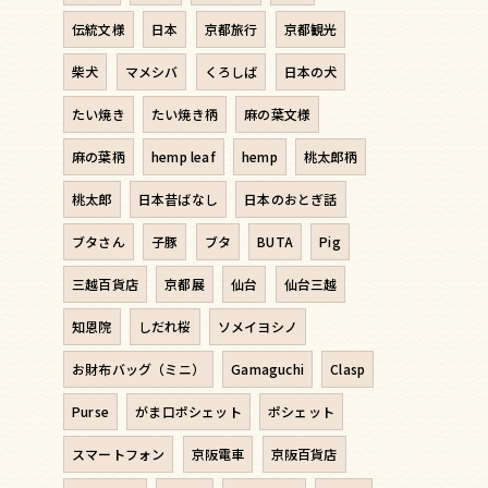
伝統文様
日本
京都旅行
京都観光
柴犬
マメシバ
くろしば
日本の犬
たい焼き
たい焼き柄
麻の葉文様
麻の葉柄
hemp leaf
hemp
桃太郎柄
桃太郎
日本昔ばなし
日本のおとぎ話
ブタさん
子豚
ブタ
BUTA
Pig
三越百貨店
京都展
仙台
仙台三越
知恩院
しだれ桜
ソメイヨシノ
お財布バッグ（ミニ）
Gamaguchi
Clasp
Purse
がま口ポシェット
ポシェット
スマートフォン
京阪電車
京阪百貨店