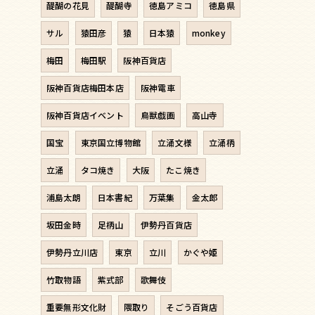
醍醐の花見
醍醐寺
徳島アミコ
徳島県
サル
猿田彦
猿
日本猿
monkey
梅田
梅田駅
阪神百貨店
阪神百貨店梅田本店
阪神電車
阪神百貨店イベント
鳥獣戯画
高山寺
国宝
東京国立博物館
立涌文様
立涌柄
立涌
タコ焼き
大阪
たこ焼き
浦島太朗
日本書紀
万葉集
金太郎
坂田金時
足柄山
伊勢丹百貨店
伊勢丹立川店
東京
立川
かぐや姫
竹取物語
紫式部
歌舞伎
重要無形文化財
隈取り
そごう百貨店