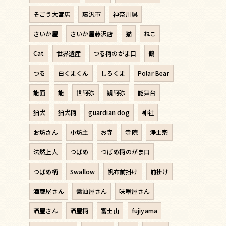
そごう大宮店
藤沢市
神奈川県
さいか屋
さいか屋藤沢店
猫
ねこ
Cat
世界遺産
つる柄のがま口
鶴
つる
白くまくん
しろくま
Polar Bear
能面
能
世阿弥
観阿弥
能舞台
狛犬
狛犬柄
guardian dog
神社
お坊さん
小坊主
お寺
寺院
浄土宗
法然上人
つばめ
つばめ柄のがま口
つばめ柄
Swallow
帆布前掛け
前掛け
酒蔵屋さん
醬油屋さん
味噌屋さん
酒屋さん
酒屋柄
富士山
fujiyama