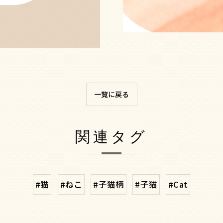
一覧に戻る
関連タグ
#猫
#ねこ
#子猫柄
#子猫
#Cat