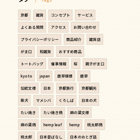
京都
雑貨
コンセプト
サービス
よくある質問
アクセス
お問い合わせ
プライバシーポリシー
商品紹介
雑貨店
がま口
和雑貨
おすすめ商品
トートバッグ
催事情報
桜
親子がま口
kyoto
japan
唐草模様
唐草
伝統文様
日本
京都旅行
京都観光
柴犬
マメシバ
くろしば
日本の犬
たい焼き
たい焼き柄
麻の葉文様
麻の葉柄
hemp leaf
hemp
桃太郎柄
桃太郎
日本昔ばなし
日本のおとぎ話