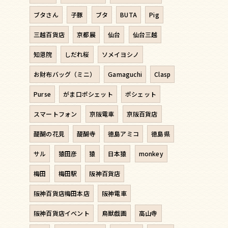
ブタさん
子豚
ブタ
BUTA
Pig
三越百貨店
京都展
仙台
仙台三越
知恩院
しだれ桜
ソメイヨシノ
お財布バッグ（ミニ）
Gamaguchi
Clasp
Purse
がま口ポシェット
ポシェット
スマートフォン
京阪電車
京阪百貨店
醍醐の花見
醍醐寺
徳島アミコ
徳島県
サル
猿田彦
猿
日本猿
monkey
梅田
梅田駅
阪神百貨店
阪神百貨店梅田本店
阪神電車
阪神百貨店イベント
鳥獣戯画
高山寺