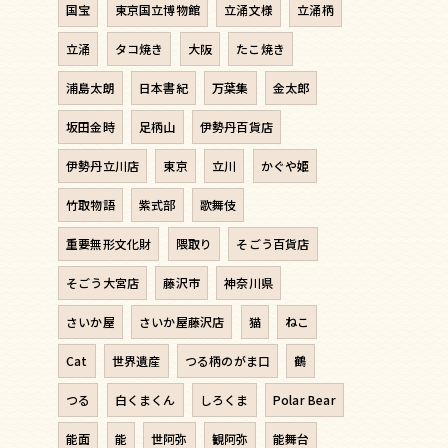
国宝
東京国立博物館
立涌文様
立涌柄
立涌
タコ焼き
大阪
たこ焼き
浦島太朗
日本書紀
万葉集
金太郎
坂田金時
足柄山
伊勢丹百貨店
伊勢丹立川店
東京
立川
かぐや姫
竹取物語
紫式部
歌舞伎
重要無形文化財
隈取り
そごう百貨店
そごう大宮店
藤沢市
神奈川県
さいか屋
さいか屋藤沢店
猫
ねこ
Cat
世界遺産
つる柄のがま口
鶴
つる
白くまくん
しろくま
Polar Bear
能面
能
世阿弥
観阿弥
能舞台