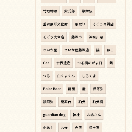
竹取物語
紫式部
歌舞伎
重要無形文化財
隈取り
そごう百貨店
そごう大宮店
藤沢市
神奈川県
さいか屋
さいか屋藤沢店
猫
ねこ
Cat
世界遺産
つる柄のがま口
鶴
つる
白くまくん
しろくま
Polar Bear
能面
能
世阿弥
観阿弥
能舞台
狛犬
狛犬柄
guardian dog
神社
お坊さん
小坊主
お寺
寺院
浄土宗