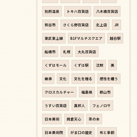
別府温泉
トキハ百貨店
八木橋百貨店
熊谷市
さくら野百貨店
北上店
JR
東武東上線
B1Fマルチスクエア
越谷駅
船橋市
札幌
大丸百貨店
くずはモール
くずは駅
沈黙
美
継承
文化
文化を贈る
感性を纏う
クロスカルチャー
福島県
郡山市
うすい百貨店
異邦人
フェノロサ
日本美術
岡倉天心
茶の本
日本美術院
がま口の歴史
布と季節