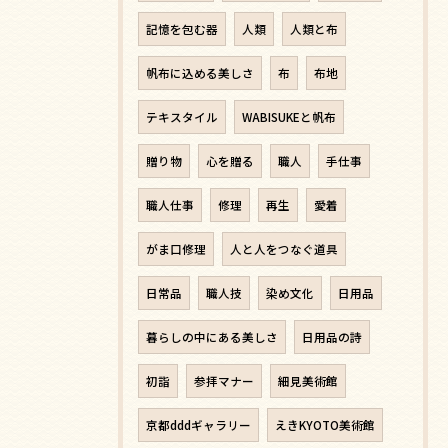
記憶を包む器
人類
人類と布
帆布に込める美しさ
布
布地
テキスタイル
WABISUKEと帆布
贈り物
心を贈る
職人
手仕事
職人仕事
修理
再生
愛着
がま口修理
人と人をつなぐ道具
日常品
職人技
染め文化
日用品
暮らしの中にある美しさ
日用品の詩
初詣
参拝マナー
細見美術館
京都dddギャラリー
えきKYOTO美術館