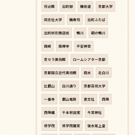
何必館
出町柳
鯖街道
京都大学
同志社大学
鯖寿司
出町ふたば
出町枡形商店街
鴨川
朝の鴨川
岡崎
南禅寺
平安神宮
京セラ美術館
ロームシアター京都
京都国立近代美術館
疏水
北白川
比叡山
白川通り
京都芸術大学
一乗寺
叡山電鉄
恵文社
西陣
西陣織
千本釈迦堂
今宮神社
修学院
修学院離宮
後水尾上皇