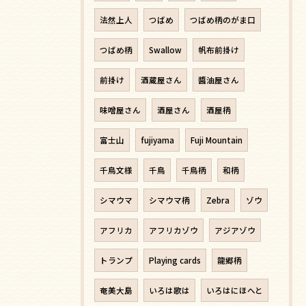
法然上人
つばめ
つばめ柄のがま口
つばめ柄
Swallow
帆布前掛け
前掛け
酒蔵屋さん
醬油屋さん
味噌屋さん
酒屋さん
酒屋柄
富士山
fujiyama
Fuji Mountain
千鳥文様
千鳥
千鳥柄
和柄
シマウマ
シマウマ柄
Zebra
ゾウ
アフリカ
アフリカゾウ
アジアゾウ
トランプ
Playing cards
龍郷柄
奄美大島
いろは歌は
いろはにほへと