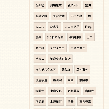
涅槃経
川端康成
弘法大師
空海
有職文様
平安時代
こぶた柄
豚
カエル
かえる
フロッグ柄
Frog
黒柴
3つ折り財布
牛革財布
カニ
カニ柄
ズワイガニ
モズクガニ
毛ガニ
池袋東武百貨店
マルチスクエア
建仁寺
風神雷神
俵屋宗達
臨済宗
栄西
慈照寺
銀閣寺
東山文化
足利義政
岩船寺
京都府
木津川町
行基
真言律宗