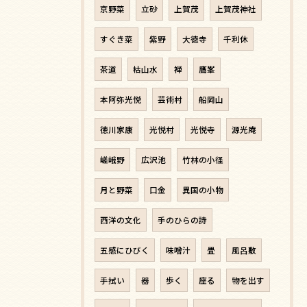
京野菜
立砂
上賀茂
上賀茂神社
すぐき菜
紫野
大徳寺
千利休
茶道
枯山水
禅
鷹峯
本阿弥光悦
芸術村
船岡山
徳川家康
光悦村
光悦寺
源光庵
嵯峨野
広沢池
竹林の小径
月と野菜
口金
異国の小物
西洋の文化
手のひらの詩
五感にひびく
味噌汁
畳
風呂敷
手拭い
器
歩く
座る
物を出す