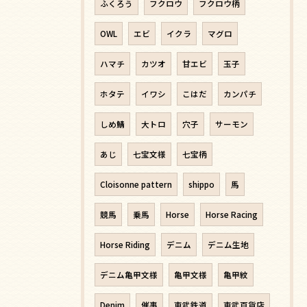
ふくろう
フクロウ
フクロウ柄
OWL
エビ
イクラ
マグロ
ハマチ
カツオ
甘エビ
玉子
ホタテ
イワシ
こはだ
カンパチ
しめ鯖
大トロ
穴子
サーモン
あじ
七宝文様
七宝柄
Cloisonne pattern
shippo
馬
競馬
乗馬
Horse
Horse Racing
Horse Riding
デニム
デニム生地
デニム亀甲文様
亀甲文様
亀甲紋
Denim
催事
東武鉄道
東武百貨店