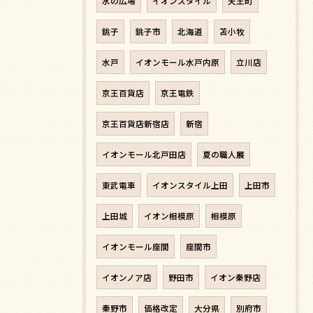
水の広場
イオンスタイル
天王町
銚子
銚子市
北海道
苫小牧
水戸
イオンモール水戸内原
立川店
京王百貨店
京王電鉄
京王百貨店新宿店
新宿
イオンモール北戸田店
夏の職人展
東武電車
イオンスタイル上田
上田市
上田城
イオン相模原
相模原
イオンモール座間
座間市
イオンノア店
野田市
イオン秦野店
秦野市
価格改定
大分県
別府市