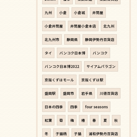
九州
小倉
小倉城
井筒屋
小倉井筒屋
井筒屋小倉本店
北九州
北九州市
静岡県
静岡伊勢丹百貨店
タイ
バンコク日本博
バンコク
バンコク日本博2022
サイアムパラゴン
京阪くずはモール
京阪くずは駅
盛岡駅
盛岡市
岩手県
川徳百貨店
日本の四季
四季
four seasons
紅葉
菊
梅
椿
春
夏
秋
冬
子猫柄
子猫
浦和伊勢丹百貨店