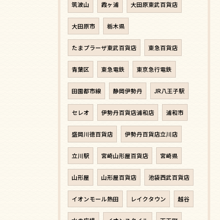
筑波山
霞ヶ浦
大田原東武百貨店
大田原市
栃木県
たまプラーザ東武百貨店
東急百貨店
青葉区
東急電鉄
東京急行電鉄
田園都市線
静岡伊勢丹
JR八王子駅
セレオ
伊勢丹百貨店浦和店
浦和市
盛岡川徳百貨店
伊勢丹百貨店立川店
立川駅
宮崎山形屋百貨店
宮崎県
山形屋
山形屋百貨店
池袋西武百貨店
イオンモール熱田
レイクタウン
越谷