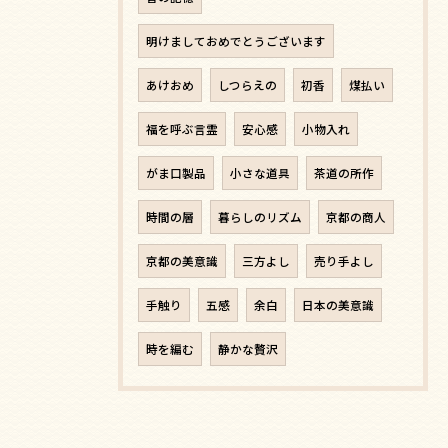
明けましておめでとうございます
あけおめ
しつらえの
初香
煤払い
福を呼ぶ言霊
安心感
小物入れ
がま口製品
小さな道具
茶道の所作
時間の層
暮らしのリズム
京都の商人
京都の美意識
三方よし
売り手よし
手触り
五感
余白
日本の美意識
時を編む
静かな贅沢