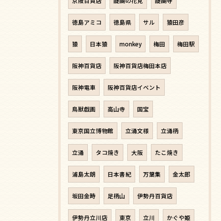
京阪百貨店
醍醐の花見
醍醐寺
徳島アミコ
徳島県
サル
猿田彦
猿
日本猿
monkey
梅田
梅田駅
阪神百貨店
阪神百貨店梅田本店
阪神電車
阪神百貨店イベント
鳥獣戯画
高山寺
国宝
東京国立博物館
立涌文様
立涌柄
立涌
タコ焼き
大阪
たこ焼き
浦島太朗
日本書紀
万葉集
金太郎
坂田金時
足柄山
伊勢丹百貨店
伊勢丹立川店
東京
立川
かぐや姫