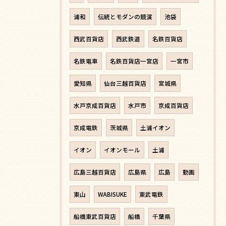
浦和
伝統とモダンの競演
池袋
西武百貨店
西武鉄道
名鉄百貨店
名鉄電車
名鉄百貨店一宮店
一宮市
愛知県
仙台三越百貨店
宮城県
水戸京成百貨店
水戸市
京成百貨店
京成電鉄
茨城県
土浦イオン
イオン
イオンモール
土浦
広島三越百貨店
広島県
広島
動画
東山
WABISUKE
東武電鉄
船橋東武百貨店
船橋
千葉県