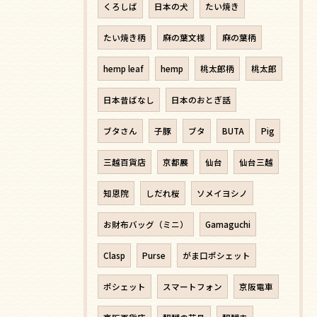
くろしば
日本の犬
たい焼き
たい焼き柄
麻の葉文様
麻の葉柄
hemp leaf
hemp
桃太郎柄
桃太郎
日本昔ばなし
日本のおとぎ話
ブタさん
子豚
ブタ
BUTA
Pig
三越百貨店
京都展
仙台
仙台三越
知恩院
しだれ桜
ソメイヨシノ
お財布バッグ（ミニ）
Gamaguchi
Clasp
Purse
がま口ポシェット
ポシェット
スマートフォン
京阪電車