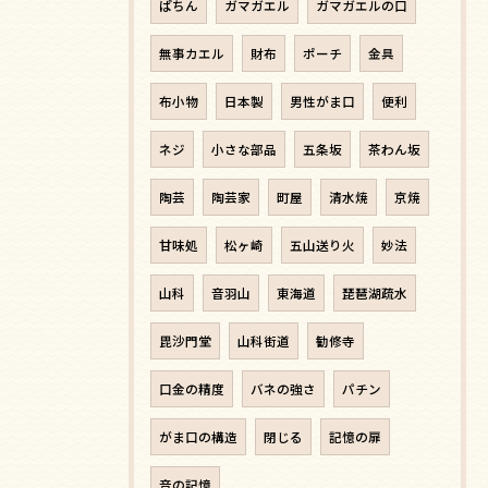
ぱちん
ガマガエル
ガマガエルの口
無事カエル
財布
ポーチ
金具
布小物
日本製
男性がま口
便利
ネジ
小さな部品
五条坂
茶わん坂
陶芸
陶芸家
町屋
清水焼
京焼
甘味処
松ヶ崎
五山送り火
妙法
山科
音羽山
東海道
琵琶湖疏水
毘沙門堂
山科街道
勧修寺
口金の精度
バネの強さ
パチン
がま口の構造
閉じる
記憶の扉
音の記憶