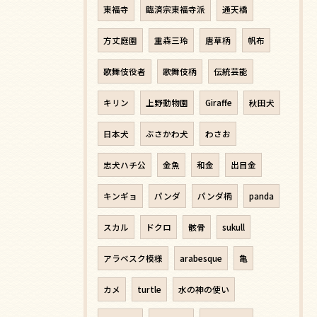
東福寺
臨済宗東福寺派
通天橋
方丈庭園
重森三玲
唐草柄
帆布
歌舞伎役者
歌舞伎柄
伝統芸能
キリン
上野動物園
Giraffe
秋田犬
日本犬
ぶさかわ犬
わさお
忠犬ハチ公
金魚
和金
出目金
キンギョ
パンダ
パンダ柄
panda
スカル
ドクロ
骸骨
sukull
アラベスク模様
arabesque
亀
カメ
turtle
水の神の使い