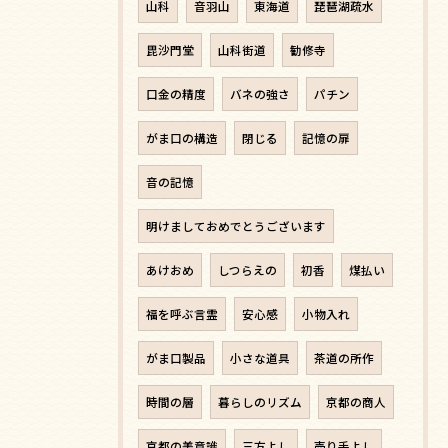
山科
音羽山
東海道
琵琶湖疏水
毘沙門堂
山科街道
勧修寺
口金の精度
バネの強さ
パチン
がま口の構造
閉じる
記憶の扉
音の記憶
明けましておめでとうございます
あけおめ
しつらえの
初香
煤払い
福を呼ぶ言霊
安心感
小物入れ
がま口製品
小さな道具
茶道の所作
時間の層
暮らしのリズム
京都の商人
京都の美意識
三方よし
売り手よし