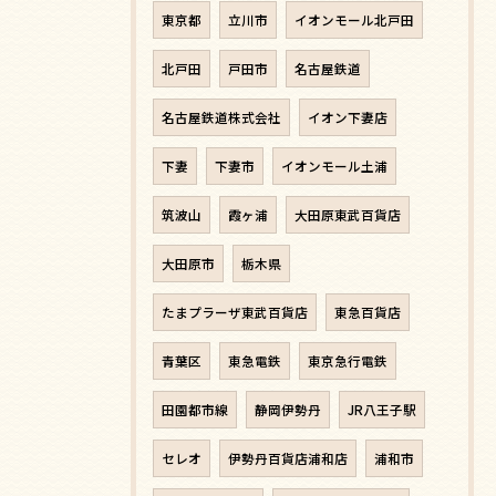
東京都
立川市
イオンモール北戸田
北戸田
戸田市
名古屋鉄道
名古屋鉄道株式会社
イオン下妻店
下妻
下妻市
イオンモール土浦
筑波山
霞ヶ浦
大田原東武百貨店
大田原市
栃木県
たまプラーザ東武百貨店
東急百貨店
青葉区
東急電鉄
東京急行電鉄
田園都市線
静岡伊勢丹
JR八王子駅
セレオ
伊勢丹百貨店浦和店
浦和市