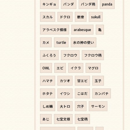
キンギョ
パンダ
パンダ柄
panda
スカル
ドクロ
骸骨
sukull
アラベスク模様
arabesque
亀
カメ
turtle
水の神の使い
ふくろう
フクロウ
フクロウ柄
OWL
エビ
イクラ
マグロ
ハマチ
カツオ
甘エビ
玉子
ホタテ
イワシ
こはだ
カンパチ
しめ鯖
大トロ
穴子
サーモン
あじ
七宝文様
七宝柄