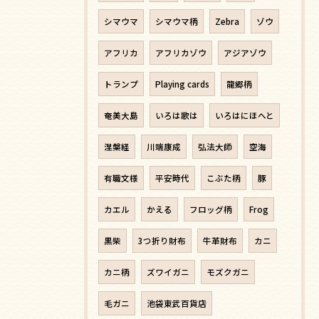
シマウマ
シマウマ柄
Zebra
ゾウ
アフリカ
アフリカゾウ
アジアゾウ
トランプ
Playing cards
龍郷柄
奄美大島
いろは歌は
いろはにほへと
涅槃経
川端康成
弘法大師
空海
有職文様
平安時代
こぶた柄
豚
カエル
かえる
フロッグ柄
Frog
黒柴
3つ折り財布
牛革財布
カニ
カニ柄
ズワイガニ
モズクガニ
毛ガニ
池袋東武百貨店