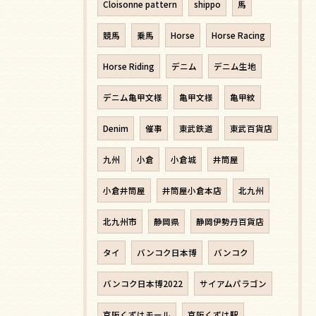
Cloisonne pattern
shippo
馬
競馬
乗馬
Horse
Horse Racing
Horse Riding
デニム
デニム生地
デニム亀甲文様
亀甲文様
亀甲紋
Denim
催事
東武鉄道
東武百貨店
九州
小倉
小倉城
井筒屋
小倉井筒屋
井筒屋小倉本店
北九州
北九州市
静岡県
静岡伊勢丹百貨店
タイ
バンコク日本博
バンコク
バンコク日本博2022
サイアムパラゴン
京阪くずはモール
京阪くずは駅