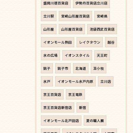
盛岡川徳百貨店
伊勢丹百貨店立川店
立川駅
宮崎山形屋百貨店
宮崎県
山形屋
山形屋百貨店
池袋西武百貨店
イオンモール熱田
レイクタウン
越谷
水の広場
イオンスタイル
天王町
銚子
銚子市
北海道
苫小牧
水戸
イオンモール水戸内原
立川店
京王百貨店
京王電鉄
京王百貨店新宿店
新宿
イオンモール北戸田店
夏の職人展