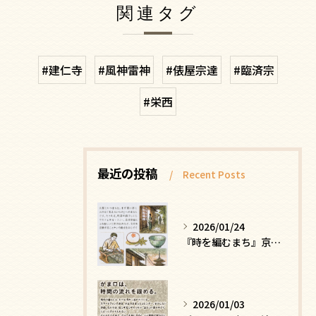
関連タグ
#建仁寺
#風神雷神
#俵屋宗達
#臨済宗
#栄西
最近の投稿
Recent Posts
2026/01/24
『時を編むまち』京都ー日常にひそむ、静かな贅沢
2026/01/03