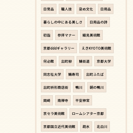
日常品
職人技
染め文化
日用品
暮らしの中にある美しさ
日用品の詩
初詣
参拝マナー
細見美術館
京都dddギャラリー
えきKYOTO美術館
何必館
出町柳
鯖街道
京都大学
同志社大学
鯖寿司
出町ふたば
出町枡形商店街
鴨川
朝の鴨川
岡崎
南禅寺
平安神宮
京セラ美術館
ロームシアター京都
京都国立近代美術館
疏水
北白川