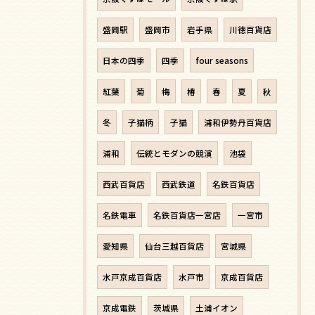
盛岡駅
盛岡市
岩手県
川徳百貨店
日本の四季
四季
four seasons
紅葉
菊
梅
椿
春
夏
秋
冬
子猫柄
子猫
浦和伊勢丹百貨店
浦和
伝統とモダンの競演
池袋
西武百貨店
西武鉄道
名鉄百貨店
名鉄電車
名鉄百貨店一宮店
一宮市
愛知県
仙台三越百貨店
宮城県
水戸京成百貨店
水戸市
京成百貨店
京成電鉄
茨城県
土浦イオン