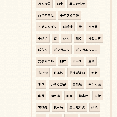
月と野菜
口金
異国の小物
西洋の文化
手のひらの詩
五感にひびく
味噌汁
畳
風呂敷
手拭い
器
歩く
座る
物を出す
ぱちん
ガマガエル
ガマガエルの口
無事カエル
財布
ポーチ
金具
布小物
日本製
男性がま口
便利
ネジ
小さな部品
五条坂
茶わん坂
陶芸
陶芸家
町屋
清水焼
京焼
甘味処
松ヶ崎
五山送り火
妙法