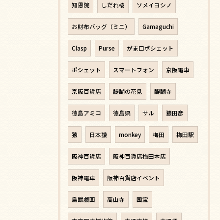
知恩院
しだれ桜
ソメイヨシノ
お財布バッグ（ミニ）
Gamaguchi
Clasp
Purse
がま口ポシェット
ポシェット
スマートフォン
京阪電車
京阪百貨店
醍醐の花見
醍醐寺
徳島アミコ
徳島県
サル
猿田彦
猿
日本猿
monkey
梅田
梅田駅
阪神百貨店
阪神百貨店梅田本店
阪神電車
阪神百貨店イベント
鳥獣戯画
高山寺
国宝