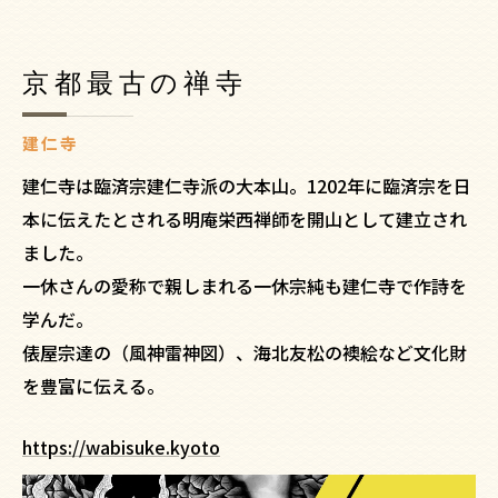
京都最古の禅寺
建仁寺
建仁寺は臨済宗建仁寺派の大本山。1202年に臨済宗を日
本に伝えたとされる明庵栄西禅師を開山として建立され
ました。
一休さんの愛称で親しまれる一休宗純も建仁寺で作詩を
学んだ。
俵屋宗達の（風神雷神図）、海北友松の襖絵など文化財
を豊富に伝える。
https://wabisuke.kyoto