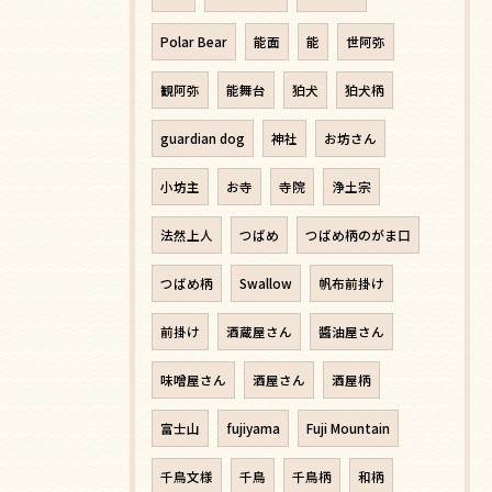
Polar Bear
能面
能
世阿弥
観阿弥
能舞台
狛犬
狛犬柄
guardian dog
神社
お坊さん
小坊主
お寺
寺院
浄土宗
法然上人
つばめ
つばめ柄のがま口
つばめ柄
Swallow
帆布前掛け
前掛け
酒蔵屋さん
醬油屋さん
味噌屋さん
酒屋さん
酒屋柄
富士山
fujiyama
Fuji Mountain
千鳥文様
千鳥
千鳥柄
和柄