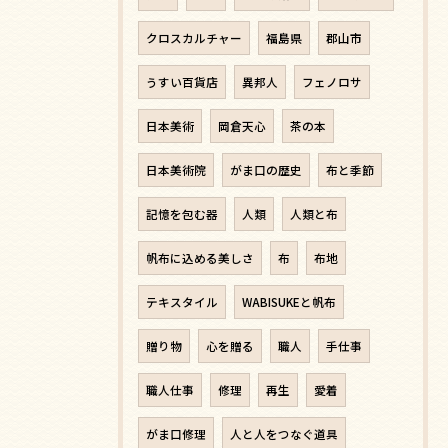
クロスカルチャー
福島県
郡山市
うすい百貨店
異邦人
フェノロサ
日本美術
岡倉天心
茶の本
日本美術院
がま口の歴史
布と季節
記憶を包む器
人類
人類と布
帆布に込める美しさ
布
布地
テキスタイル
WABISUKEと帆布
贈り物
心を贈る
職人
手仕事
職人仕事
修理
再生
愛着
がま口修理
人と人をつなぐ道具