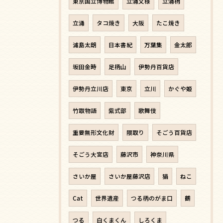
東京国立博物館
立涌文様
立涌柄
立涌
タコ焼き
大阪
たこ焼き
浦島太朗
日本書紀
万葉集
金太郎
坂田金時
足柄山
伊勢丹百貨店
伊勢丹立川店
東京
立川
かぐや姫
竹取物語
紫式部
歌舞伎
重要無形文化財
隈取り
そごう百貨店
そごう大宮店
藤沢市
神奈川県
さいか屋
さいか屋藤沢店
猫
ねこ
Cat
世界遺産
つる柄のがま口
鶴
つる
白くまくん
しろくま