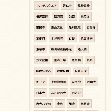
マルチスクエア
建仁寺
風神雷神
俵屋宗達
臨済宗
栄西
慈照寺
銀閣寺
東山文化
足利義政
岩船寺
京都府
木津川町
行基
真言律宗
東福寺
臨済宗東福寺派
通天橋
方丈庭園
重森三玲
唐草柄
帆布
歌舞伎役者
歌舞伎柄
伝統芸能
キリン
上野動物園
Giraffe
秋田犬
日本犬
ぶさかわ犬
わさお
忠犬ハチ公
金魚
和金
出目金