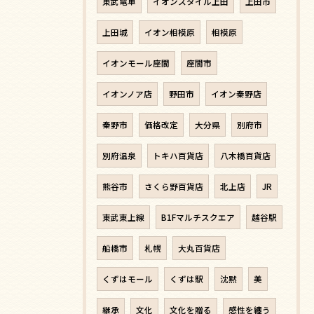
東武電車
イオンスタイル上田
上田市
上田城
イオン相模原
相模原
イオンモール座間
座間市
イオンノア店
野田市
イオン秦野店
秦野市
価格改定
大分県
別府市
別府温泉
トキハ百貨店
八木橋百貨店
熊谷市
さくら野百貨店
北上店
JR
東武東上線
B1Fマルチスクエア
越谷駅
船橋市
札幌
大丸百貨店
くずはモール
くずは駅
沈黙
美
継承
文化
文化を贈る
感性を纏う