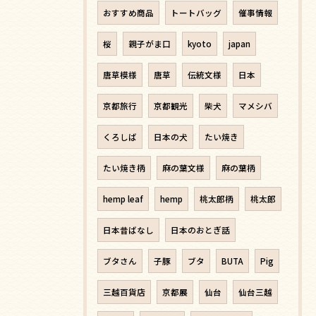
おすすめ商品
トートバッグ
催事情報
桜
親子がま口
kyoto
japan
唐草模様
唐草
伝統文様
日本
京都旅行
京都観光
柴犬
マメシバ
くろしば
日本の犬
たい焼き
たい焼き柄
麻の葉文様
麻の葉柄
hemp leaf
hemp
桃太郎柄
桃太郎
日本昔ばなし
日本のおとぎ話
ブタさん
子豚
ブタ
BUTA
Pig
三越百貨店
京都展
仙台
仙台三越