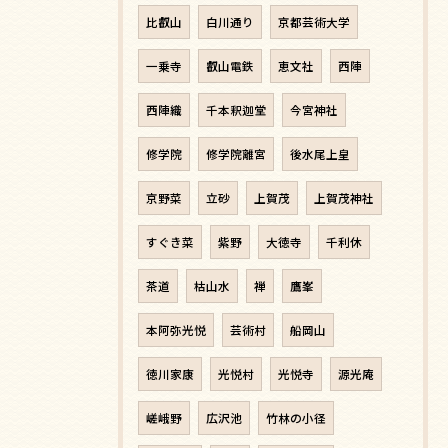
比叡山
白川通り
京都芸術大学
一乗寺
叡山電鉄
恵文社
西陣
西陣織
千本釈迦堂
今宮神社
修学院
修学院離宮
後水尾上皇
京野菜
立砂
上賀茂
上賀茂神社
すぐき菜
紫野
大徳寺
千利休
茶道
枯山水
禅
鷹峯
本阿弥光悦
芸術村
船岡山
徳川家康
光悦村
光悦寺
源光庵
嵯峨野
広沢池
竹林の小径