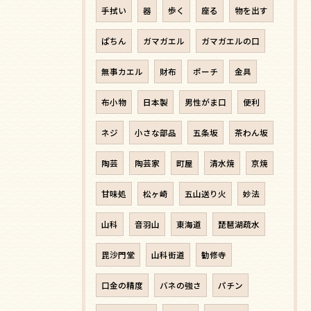
手拭い
器
歩く
座る
物を出す
ぱちん
ガマガエル
ガマガエルの口
無事カエル
財布
ポーチ
金具
布小物
日本製
男性がま口
便利
ネジ
小さな部品
五条坂
茶わん坂
陶芸
陶芸家
町屋
清水焼
京焼
甘味処
松ヶ崎
五山送り火
妙法
山科
音羽山
東海道
琵琶湖疏水
毘沙門堂
山科街道
勧修寺
口金の精度
バネの強さ
パチン