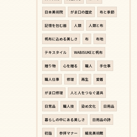
日本美術院
がま口の歴史
布と季節
記憶を包む器
人類
人類と布
帆布に込める美しさ
布
布地
テキスタイル
WABISUKEと帆布
贈り物
心を贈る
職人
手仕事
職人仕事
修理
再生
愛着
がま口修理
人と人をつなぐ道具
日常品
職人技
染め文化
日用品
暮らしの中にある美しさ
日用品の詩
初詣
参拝マナー
細見美術館