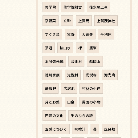
修学院
修学院離宮
後水尾上皇
京野菜
立砂
上賀茂
上賀茂神社
すぐき菜
紫野
大徳寺
千利休
茶道
枯山水
禅
鷹峯
本阿弥光悦
芸術村
船岡山
徳川家康
光悦村
光悦寺
源光庵
嵯峨野
広沢池
竹林の小径
月と野菜
口金
異国の小物
西洋の文化
手のひらの詩
五感にひびく
味噌汁
畳
風呂敷