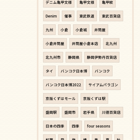
デニム亀甲文様
亀甲文様
亀甲紋
Denim
催事
東武鉄道
東武百貨店
九州
小倉
小倉城
井筒屋
小倉井筒屋
井筒屋小倉本店
北九州
北九州市
静岡県
静岡伊勢丹百貨店
タイ
バンコク日本博
バンコク
バンコク日本博2022
サイアムパラゴン
京阪くずはモール
京阪くずは駅
盛岡駅
盛岡市
岩手県
川徳百貨店
日本の四季
四季
four seasons
紅葉
菊
梅
椿
春
夏
秋