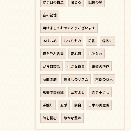
がま口の構造
閉じる
記憶の扉
音の記憶
明けましておめでとうございます
あけおめ
しつらえの
初香
煤払い
福を呼ぶ言霊
安心感
小物入れ
がま口製品
小さな道具
茶道の所作
時間の層
暮らしのリズム
京都の商人
京都の美意識
三方よし
売り手よし
手触り
五感
余白
日本の美意識
時を編む
静かな贅沢