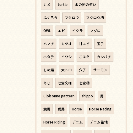
カメ
turtle
水の神の使い
ふくろう
フクロウ
フクロウ柄
OWL
エビ
イクラ
マグロ
ハマチ
カツオ
甘エビ
玉子
ホタテ
イワシ
こはだ
カンパチ
しめ鯖
大トロ
穴子
サーモン
あじ
七宝文様
七宝柄
Cloisonne pattern
shippo
馬
競馬
乗馬
Horse
Horse Racing
Horse Riding
デニム
デニム生地