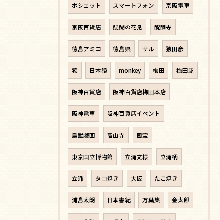
ポシェット
スマートフォン
京阪電車
京阪百貨店
醍醐の花見
醍醐寺
徳島アミコ
徳島県
サル
猿田彦
猿
日本猿
monkey
梅田
梅田駅
阪神百貨店
阪神百貨店梅田本店
阪神電車
阪神百貨店イベント
鳥獣戯画
高山寺
国宝
東京国立博物館
立涌文様
立涌柄
立涌
タコ焼き
大阪
たこ焼き
浦島太朗
日本書紀
万葉集
金太郎