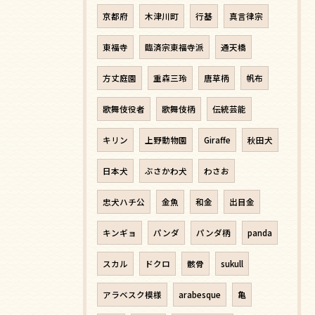
京都府
木津川町
行基
真言律宗
東福寺
臨済宗東福寺派
通天橋
方丈庭園
重森三玲
唐草柄
帆布
歌舞伎役者
歌舞伎柄
伝統芸能
キリン
上野動物園
Giraffe
秋田犬
日本犬
ぶさかわ犬
わさお
忠犬ハチ公
金魚
和金
出目金
キンギョ
パンダ
パンダ柄
panda
スカル
ドクロ
骸骨
sukull
アラベスク模様
arabesque
亀