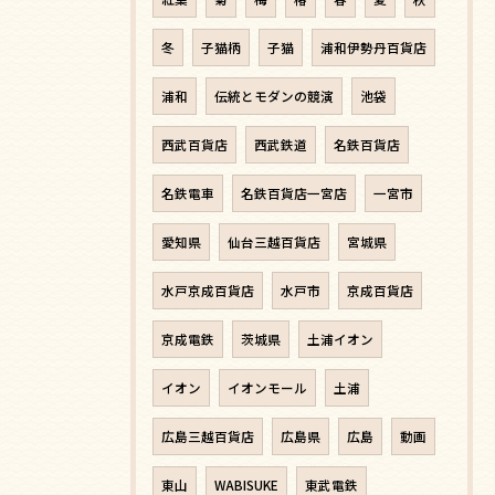
冬
子猫柄
子猫
浦和伊勢丹百貨店
浦和
伝統とモダンの競演
池袋
西武百貨店
西武鉄道
名鉄百貨店
名鉄電車
名鉄百貨店一宮店
一宮市
愛知県
仙台三越百貨店
宮城県
水戸京成百貨店
水戸市
京成百貨店
京成電鉄
茨城県
土浦イオン
イオン
イオンモール
土浦
広島三越百貨店
広島県
広島
動画
東山
WABISUKE
東武電鉄