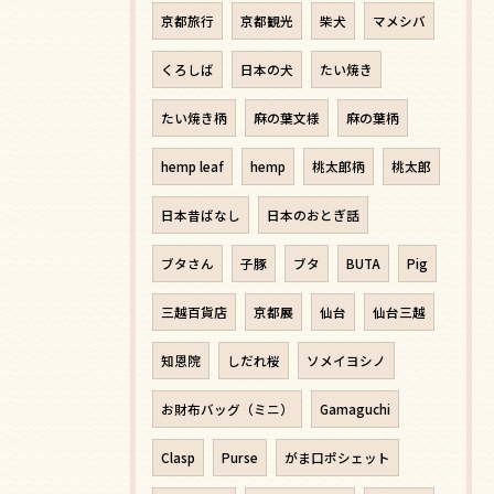
京都旅行
京都観光
柴犬
マメシバ
くろしば
日本の犬
たい焼き
たい焼き柄
麻の葉文様
麻の葉柄
hemp leaf
hemp
桃太郎柄
桃太郎
日本昔ばなし
日本のおとぎ話
ブタさん
子豚
ブタ
BUTA
Pig
三越百貨店
京都展
仙台
仙台三越
知恩院
しだれ桜
ソメイヨシノ
お財布バッグ（ミニ）
Gamaguchi
Clasp
Purse
がま口ポシェット