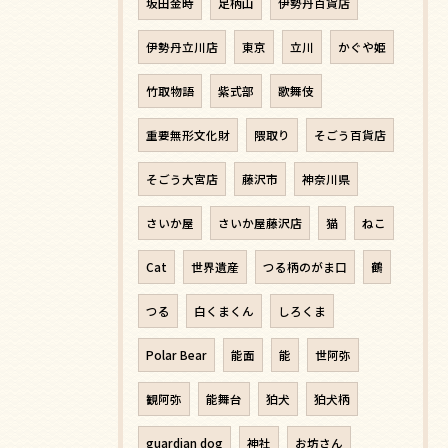
坂田金時
足柄山
伊勢丹百貨店
伊勢丹立川店
東京
立川
かぐや姫
竹取物語
紫式部
歌舞伎
重要無形文化財
隈取り
そごう百貨店
そごう大宮店
藤沢市
神奈川県
さいか屋
さいか屋藤沢店
猫
ねこ
Cat
世界遺産
つる柄のがま口
鶴
つる
白くまくん
しろくま
Polar Bear
能面
能
世阿弥
観阿弥
能舞台
狛犬
狛犬柄
guardian dog
神社
お坊さん