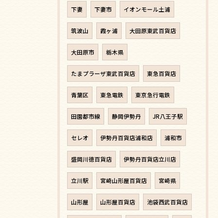
下妻
下妻市
イオンモール土浦
筑波山
霞ヶ浦
大田原東武百貨店
大田原市
栃木県
たまプラーザ東武百貨店
東急百貨店
青葉区
東急電鉄
東京急行電鉄
田園都市線
静岡伊勢丹
JR八王子駅
セレオ
伊勢丹百貨店浦和店
浦和市
盛岡川徳百貨店
伊勢丹百貨店立川店
立川駅
宮崎山形屋百貨店
宮崎県
山形屋
山形屋百貨店
池袋西武百貨店