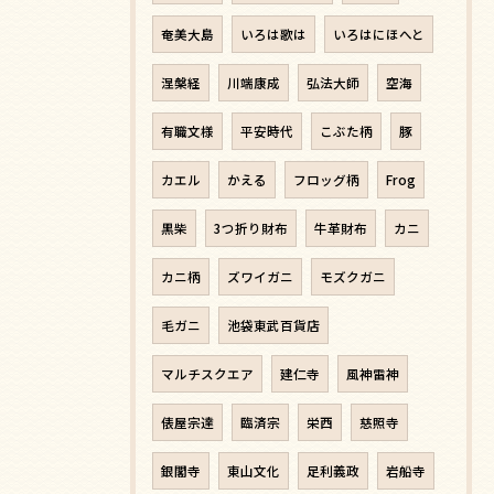
奄美大島
いろは歌は
いろはにほへと
涅槃経
川端康成
弘法大師
空海
有職文様
平安時代
こぶた柄
豚
カエル
かえる
フロッグ柄
Frog
黒柴
3つ折り財布
牛革財布
カニ
カニ柄
ズワイガニ
モズクガニ
毛ガニ
池袋東武百貨店
マルチスクエア
建仁寺
風神雷神
俵屋宗達
臨済宗
栄西
慈照寺
銀閣寺
東山文化
足利義政
岩船寺