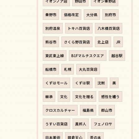
イオンノア店
野田市
イオン秦野店
秦野市
価格改定
大分県
別府市
別府温泉
トキハ百貨店
八木橋百貨店
熊谷市
さくら野百貨店
北上店
JR
東武東上線
B1Fマルチスクエア
越谷駅
船橋市
札幌
大丸百貨店
くずはモール
くずは駅
沈黙
美
継承
文化
文化を贈る
感性を纏う
クロスカルチャー
福島県
郡山市
うすい百貨店
異邦人
フェノロサ
日本美術
岡倉天心
茶の本