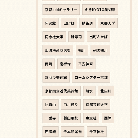
京都dddギャラリー
えきKYOTO美術館
何必館
出町柳
鯖街道
京都大学
同志社大学
鯖寿司
出町ふたば
出町枡形商店街
鴨川
朝の鴨川
岡崎
南禅寺
平安神宮
京セラ美術館
ロームシアター京都
京都国立近代美術館
疏水
北白川
比叡山
白川通り
京都芸術大学
一乗寺
叡山電鉄
恵文社
西陣
西陣織
千本釈迦堂
今宮神社