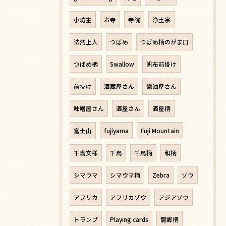
小坊主
お寺
寺院
浄土宗
法然上人
つばめ
つばめ柄のがま口
つばめ柄
Swallow
帆布前掛け
前掛け
酒蔵屋さん
醬油屋さん
味噌屋さん
酒屋さん
酒屋柄
富士山
fujiyama
Fuji Mountain
千鳥文様
千鳥
千鳥柄
和柄
シマウマ
シマウマ柄
Zebra
ゾウ
アフリカ
アフリカゾウ
アジアゾウ
トランプ
Playing cards
龍郷柄