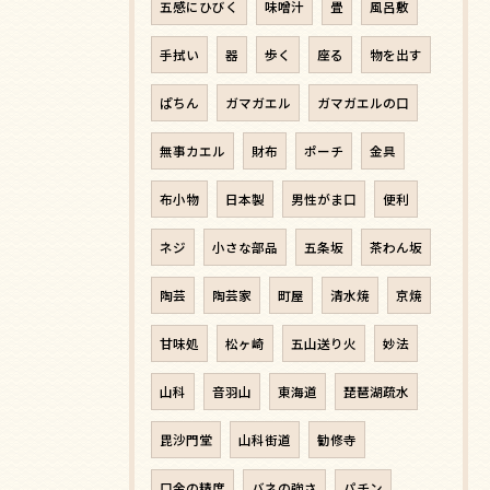
五感にひびく
味噌汁
畳
風呂敷
手拭い
器
歩く
座る
物を出す
ぱちん
ガマガエル
ガマガエルの口
無事カエル
財布
ポーチ
金具
布小物
日本製
男性がま口
便利
ネジ
小さな部品
五条坂
茶わん坂
陶芸
陶芸家
町屋
清水焼
京焼
甘味処
松ヶ崎
五山送り火
妙法
山科
音羽山
東海道
琵琶湖疏水
毘沙門堂
山科街道
勧修寺
口金の精度
バネの強さ
パチン