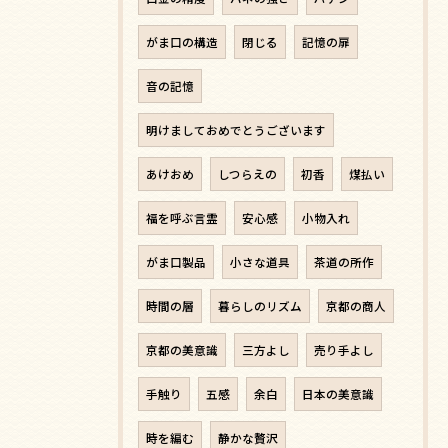
がま口の構造
閉じる
記憶の扉
音の記憶
明けましておめでとうございます
あけおめ
しつらえの
初香
煤払い
福を呼ぶ言霊
安心感
小物入れ
がま口製品
小さな道具
茶道の所作
時間の層
暮らしのリズム
京都の商人
京都の美意識
三方よし
売り手よし
手触り
五感
余白
日本の美意識
時を編む
静かな贅沢