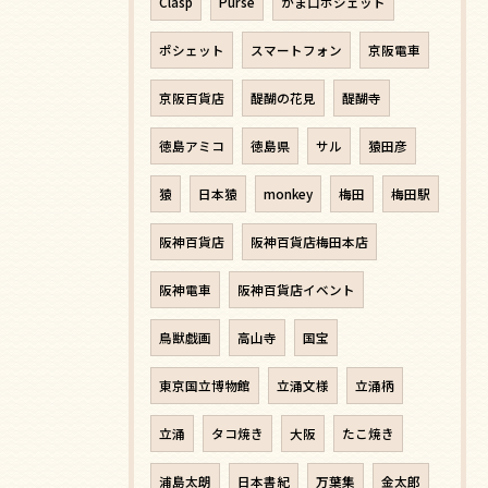
Clasp
Purse
がま口ポシェット
ポシェット
スマートフォン
京阪電車
京阪百貨店
醍醐の花見
醍醐寺
徳島アミコ
徳島県
サル
猿田彦
猿
日本猿
monkey
梅田
梅田駅
阪神百貨店
阪神百貨店梅田本店
阪神電車
阪神百貨店イベント
鳥獣戯画
高山寺
国宝
東京国立博物館
立涌文様
立涌柄
立涌
タコ焼き
大阪
たこ焼き
浦島太朗
日本書紀
万葉集
金太郎