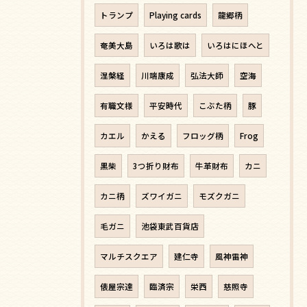
トランプ
Playing cards
龍郷柄
奄美大島
いろは歌は
いろはにほへと
涅槃経
川端康成
弘法大師
空海
有職文様
平安時代
こぶた柄
豚
カエル
かえる
フロッグ柄
Frog
黒柴
3つ折り財布
牛革財布
カニ
カニ柄
ズワイガニ
モズクガニ
毛ガニ
池袋東武百貨店
マルチスクエア
建仁寺
風神雷神
俵屋宗達
臨済宗
栄西
慈照寺