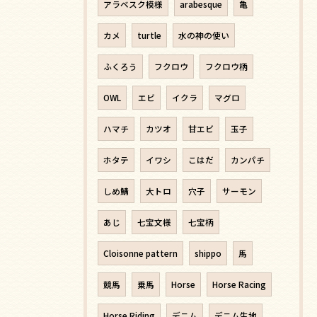
アラベスク模様
arabesque
亀
カメ
turtle
水の神の使い
ふくろう
フクロウ
フクロウ柄
OWL
エビ
イクラ
マグロ
ハマチ
カツオ
甘エビ
玉子
ホタテ
イワシ
こはだ
カンパチ
しめ鯖
大トロ
穴子
サーモン
あじ
七宝文様
七宝柄
Cloisonne pattern
shippo
馬
競馬
乗馬
Horse
Horse Racing
Horse Riding
デニム
デニム生地