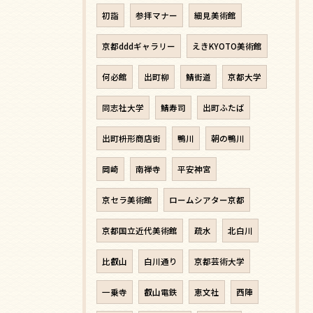
初詣
参拝マナー
細見美術館
京都dddギャラリー
えきKYOTO美術館
何必館
出町柳
鯖街道
京都大学
同志社大学
鯖寿司
出町ふたば
出町枡形商店街
鴨川
朝の鴨川
岡崎
南禅寺
平安神宮
京セラ美術館
ロームシアター京都
京都国立近代美術館
疏水
北白川
比叡山
白川通り
京都芸術大学
一乗寺
叡山電鉄
恵文社
西陣