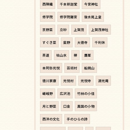
西陣織
千本釈迦堂
今宮神社
修学院
修学院離宮
後水尾上皇
京野菜
立砂
上賀茂
上賀茂神社
すぐき菜
紫野
大徳寺
千利休
茶道
枯山水
禅
鷹峯
本阿弥光悦
芸術村
船岡山
徳川家康
光悦村
光悦寺
源光庵
嵯峨野
広沢池
竹林の小径
月と野菜
口金
異国の小物
西洋の文化
手のひらの詩