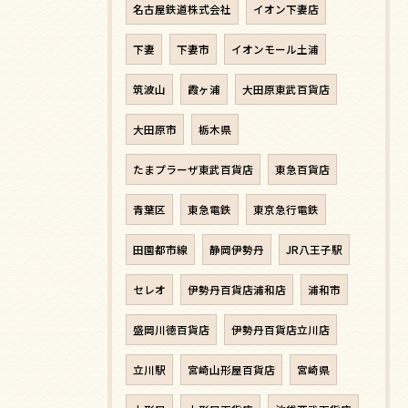
名古屋鉄道株式会社
イオン下妻店
下妻
下妻市
イオンモール土浦
筑波山
霞ヶ浦
大田原東武百貨店
大田原市
栃木県
たまプラーザ東武百貨店
東急百貨店
青葉区
東急電鉄
東京急行電鉄
田園都市線
静岡伊勢丹
JR八王子駅
セレオ
伊勢丹百貨店浦和店
浦和市
盛岡川徳百貨店
伊勢丹百貨店立川店
立川駅
宮崎山形屋百貨店
宮崎県