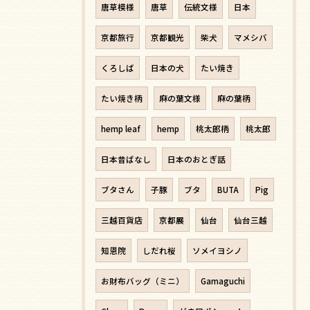
唐草模様
唐草
伝統文様
日本
京都旅行
京都観光
柴犬
マメシバ
くろしば
日本の犬
たい焼き
たい焼き柄
麻の葉文様
麻の葉柄
hemp leaf
hemp
桃太郎柄
桃太郎
日本昔ばなし
日本のおとぎ話
ブタさん
子豚
ブタ
BUTA
Pig
三越百貨店
京都展
仙台
仙台三越
知恩院
しだれ桜
ソメイヨシノ
お財布バッグ（ミニ）
Gamaguchi