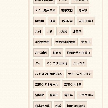
デニム亀甲文様
亀甲文様
亀甲紋
Denim
催事
東武鉄道
東武百貨店
九州
小倉
小倉城
井筒屋
小倉井筒屋
井筒屋小倉本店
北九州
北九州市
静岡県
静岡伊勢丹百貨店
タイ
バンコク日本博
バンコク
バンコク日本博2022
サイアムパラゴン
京阪くずはモール
京阪くずは駅
盛岡駅
盛岡市
岩手県
川徳百貨店
日本の四季
四季
four seasons