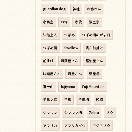
guardian dog
神社
お坊さん
小坊主
お寺
寺院
浄土宗
法然上人
つばめ
つばめ柄のがま口
つばめ柄
Swallow
帆布前掛け
前掛け
酒蔵屋さん
醬油屋さん
味噌屋さん
酒屋さん
酒屋柄
富士山
fujiyama
Fuji Mountain
千鳥文様
千鳥
千鳥柄
和柄
シマウマ
シマウマ柄
Zebra
ゾウ
アフリカ
アフリカゾウ
アジアゾウ