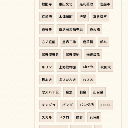
銀閣寺
東山文化
足利義政
岩船寺
京都府
木津川町
行基
真言律宗
東福寺
臨済宗東福寺派
通天橋
方丈庭園
重森三玲
唐草柄
帆布
歌舞伎役者
歌舞伎柄
伝統芸能
キリン
上野動物園
Giraffe
秋田犬
日本犬
ぶさかわ犬
わさお
忠犬ハチ公
金魚
和金
出目金
キンギョ
パンダ
パンダ柄
panda
スカル
ドクロ
骸骨
sukull