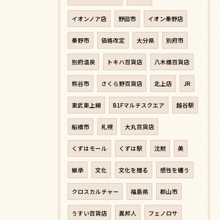
イオンノア店
野田市
イオン秦野店
秦野市
価格改定
大分県
別府市
別府温泉
トキハ百貨店
八木橋百貨店
熊谷市
さくら野百貨店
北上店
JR
東武東上線
B1Fマルチスクエア
越谷駅
船橋市
札幌
大丸百貨店
くずはモール
くずは駅
沈黙
美
継承
文化
文化を贈る
感性を纏う
クロスカルチャー
福島県
郡山市
うすい百貨店
異邦人
フェノロサ