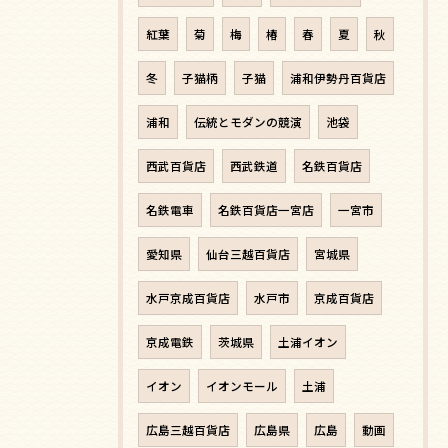
紅葉
菊
梅
椿
春
夏
秋
冬
子猫柄
子猫
浦和伊勢丹百貨店
浦和
伝統とモダンの競演
池袋
西武百貨店
西武鉄道
名鉄百貨店
名鉄電車
名鉄百貨店一宮店
一宮市
愛知県
仙台三越百貨店
宮城県
水戸京成百貨店
水戸市
京成百貨店
京成電鉄
茨城県
土浦イオン
イオン
イオンモール
土浦
広島三越百貨店
広島県
広島
動画