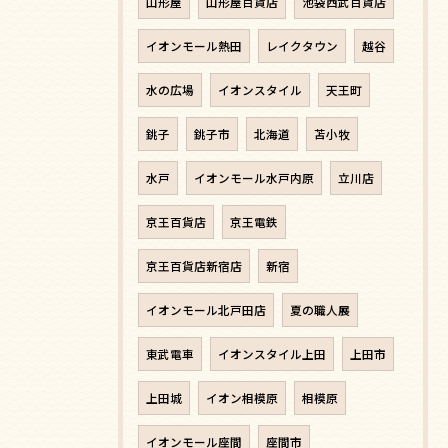
山形屋
山形屋百貨店
池袋西武百貨店
イオンモール熱田
レイクタウン
越谷
水の広場
イオンスタイル
天王町
銚子
銚子市
北海道
苫小牧
水戸
イオンモール水戸内原
立川店
京王百貨店
京王電鉄
京王百貨店新宿店
新宿
イオンモール北戸田店
夏の職人展
東武電車
イオンスタイル上田
上田市
上田城
イオン相模原
相模原
イオンモール座間
座間市