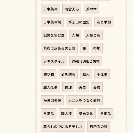
日本美術
岡倉天心
茶の本
日本美術院
がま口の歴史
布と季節
記憶を包む器
人類
人類と布
帆布に込める美しさ
布
布地
テキスタイル
WABISUKEと帆布
贈り物
心を贈る
職人
手仕事
職人仕事
修理
再生
愛着
がま口修理
人と人をつなぐ道具
日常品
職人技
染め文化
日用品
暮らしの中にある美しさ
日用品の詩