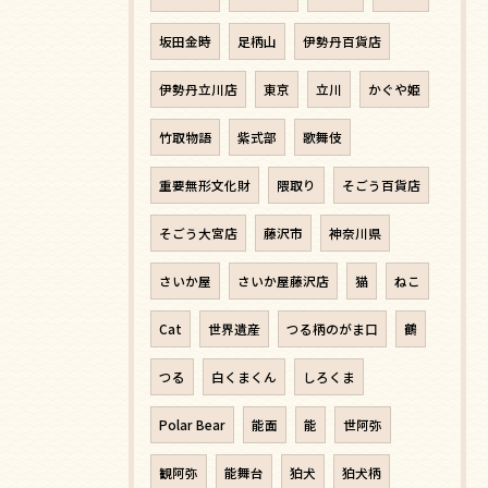
坂田金時
足柄山
伊勢丹百貨店
伊勢丹立川店
東京
立川
かぐや姫
竹取物語
紫式部
歌舞伎
重要無形文化財
隈取り
そごう百貨店
そごう大宮店
藤沢市
神奈川県
さいか屋
さいか屋藤沢店
猫
ねこ
Cat
世界遺産
つる柄のがま口
鶴
つる
白くまくん
しろくま
Polar Bear
能面
能
世阿弥
観阿弥
能舞台
狛犬
狛犬柄