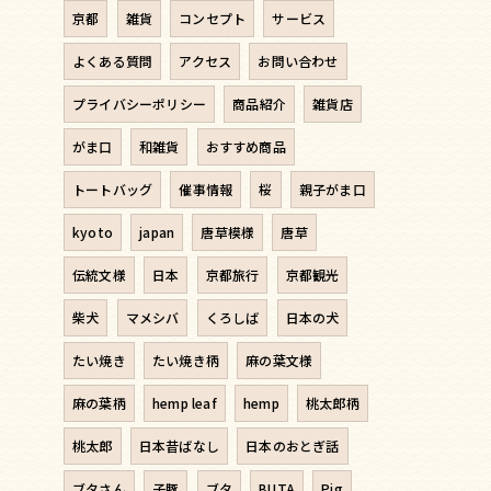
京都
雑貨
コンセプト
サービス
よくある質問
アクセス
お問い合わせ
プライバシーポリシー
商品紹介
雑貨店
がま口
和雑貨
おすすめ商品
トートバッグ
催事情報
桜
親子がま口
kyoto
japan
唐草模様
唐草
伝統文様
日本
京都旅行
京都観光
柴犬
マメシバ
くろしば
日本の犬
たい焼き
たい焼き柄
麻の葉文様
麻の葉柄
hemp leaf
hemp
桃太郎柄
桃太郎
日本昔ばなし
日本のおとぎ話
ブタさん
子豚
ブタ
BUTA
Pig