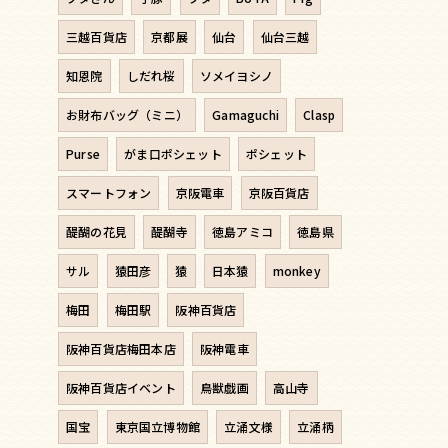
三越百貨店
京都展
仙台
仙台三越
知恩院
しだれ桜
ソメイヨシノ
お財布バッグ（ミニ）
Gamaguchi
Clasp
Purse
がま口ポシェット
ポシェット
スマートフォン
京阪電車
京阪百貨店
醍醐の花見
醍醐寺
徳島アミコ
徳島県
サル
猿田彦
猿
日本猿
monkey
梅田
梅田駅
阪神百貨店
阪神百貨店梅田本店
阪神電車
阪神百貨店イベント
鳥獣戯画
高山寺
国宝
東京国立博物館
立涌文様
立涌柄