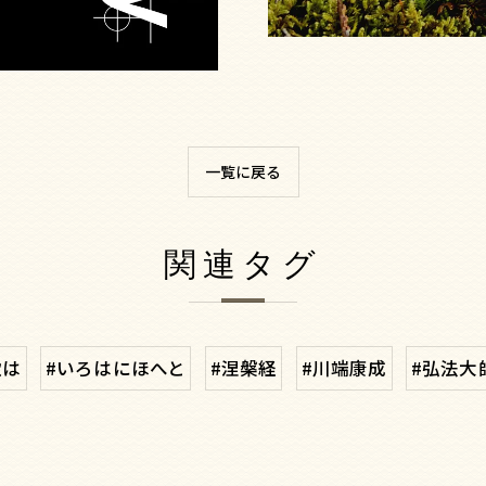
一覧に戻る
関連タグ
歌は
#いろはにほへと
#涅槃経
#川端康成
#弘法大