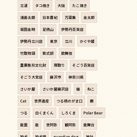
立涌
タコ焼き
大阪
たこ焼き
浦島太朗
日本書紀
万葉集
金太郎
坂田金時
足柄山
伊勢丹百貨店
伊勢丹立川店
東京
立川
かぐや姫
竹取物語
紫式部
歌舞伎
重要無形文化財
隈取り
そごう百貨店
そごう大宮店
藤沢市
神奈川県
さいか屋
さいか屋藤沢店
猫
ねこ
Cat
世界遺産
つる柄のがま口
鶴
つる
白くまくん
しろくま
Polar Bear
能面
能
世阿弥
観阿弥
能舞台
狛犬
狛犬柄
guardian dog
神社