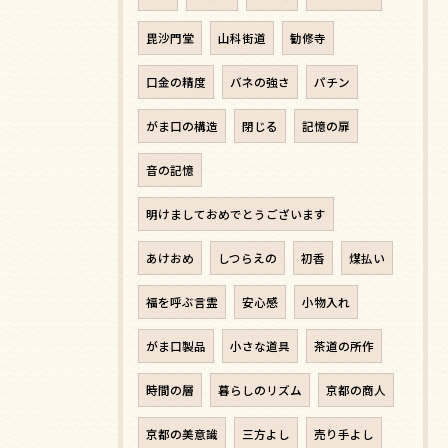
毘沙門堂
山科街道
勧修寺
口金の精度
バネの強さ
パチン
がま口の構造
閉じる
記憶の扉
音の記憶
明けましておめでとうございます
あけおめ
しつらえの
初香
煤払い
福を呼ぶ言霊
安心感
小物入れ
がま口製品
小さな道具
茶道の所作
時間の層
暮らしのリズム
京都の商人
京都の美意識
三方よし
売り手よし