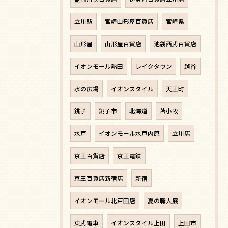
立川駅
宮崎山形屋百貨店
宮崎県
山形屋
山形屋百貨店
池袋西武百貨店
イオンモール熱田
レイクタウン
越谷
水の広場
イオンスタイル
天王町
銚子
銚子市
北海道
苫小牧
水戸
イオンモール水戸内原
立川店
京王百貨店
京王電鉄
京王百貨店新宿店
新宿
イオンモール北戸田店
夏の職人展
東武電車
イオンスタイル上田
上田市