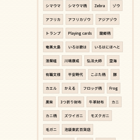
シマウマ
シマウマ柄
Zebra
ゾウ
アフリカ
アフリカゾウ
アジアゾウ
トランプ
Playing cards
龍郷柄
奄美大島
いろは歌は
いろはにほへと
涅槃経
川端康成
弘法大師
空海
有職文様
平安時代
こぶた柄
豚
カエル
かえる
フロッグ柄
Frog
黒柴
3つ折り財布
牛革財布
カニ
カニ柄
ズワイガニ
モズクガニ
毛ガニ
池袋東武百貨店