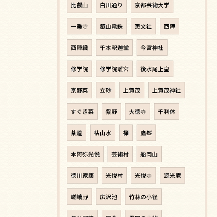
比叡山
白川通り
京都芸術大学
一乗寺
叡山電鉄
恵文社
西陣
西陣織
千本釈迦堂
今宮神社
修学院
修学院離宮
後水尾上皇
京野菜
立砂
上賀茂
上賀茂神社
すぐき菜
紫野
大徳寺
千利休
茶道
枯山水
禅
鷹峯
本阿弥光悦
芸術村
船岡山
徳川家康
光悦村
光悦寺
源光庵
嵯峨野
広沢池
竹林の小径