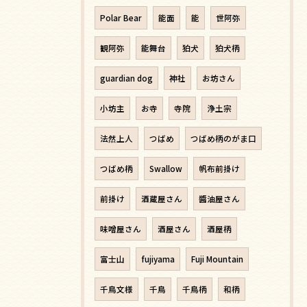
Polar Bear
能面
能
世阿弥
観阿弥
能舞台
狛犬
狛犬柄
guardian dog
神社
お坊さん
小坊主
お寺
寺院
浄土宗
法然上人
つばめ
つばめ柄のがま口
つばめ柄
Swallow
帆布前掛け
前掛け
酒蔵屋さん
醬油屋さん
味噌屋さん
酒屋さん
酒屋柄
富士山
fujiyama
Fuji Mountain
千鳥文様
千鳥
千鳥柄
和柄