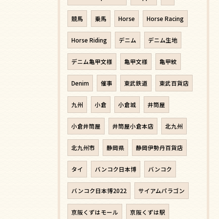
競馬
乗馬
Horse
Horse Racing
Horse Riding
デニム
デニム生地
デニム亀甲文様
亀甲文様
亀甲紋
Denim
催事
東武鉄道
東武百貨店
九州
小倉
小倉城
井筒屋
小倉井筒屋
井筒屋小倉本店
北九州
北九州市
静岡県
静岡伊勢丹百貨店
タイ
バンコク日本博
バンコク
バンコク日本博2022
サイアムパラゴン
京阪くずはモール
京阪くずは駅