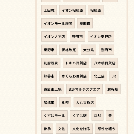
上田城
イオン相模原
相模原
イオンモール座間
座間市
イオンノア店
野田市
イオン秦野店
秦野市
価格改定
大分県
別府市
別府温泉
トキハ百貨店
八木橋百貨店
熊谷市
さくら野百貨店
北上店
JR
東武東上線
B1Fマルチスクエア
越谷駅
船橋市
札幌
大丸百貨店
くずはモール
くずは駅
沈黙
美
継承
文化
文化を贈る
感性を纏う