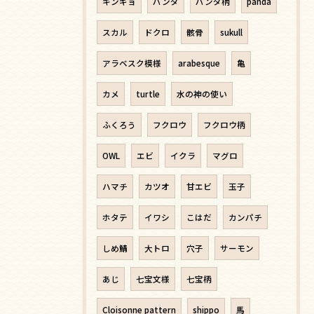
キンギョ
パンダ
パンダ柄
panda
スカル
ドクロ
骸骨
sukull
アラベスク模様
arabesque
亀
カメ
turtle
水の神の使い
ふくろう
フクロウ
フクロウ柄
OWL
エビ
イクラ
マグロ
ハマチ
カツオ
甘エビ
玉子
ホタテ
イワシ
こはだ
カンパチ
しめ鯖
大トロ
穴子
サーモン
あじ
七宝文様
七宝柄
Cloisonne pattern
shippo
馬