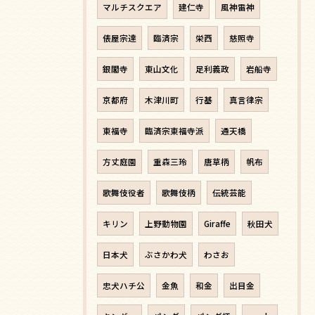
マルチスクエア
建仁寺
風神雷神
俵屋宗達
臨済宗
栄西
慈照寺
銀閣寺
東山文化
足利義政
岩船寺
京都府
木津川町
行基
真言律宗
東福寺
臨済宗東福寺派
通天橋
方丈庭園
重森三玲
唐草柄
帆布
歌舞伎役者
歌舞伎柄
伝統芸能
キリン
上野動物園
Giraffe
秋田犬
日本犬
ぶさかわ犬
わさお
忠犬ハチ公
金魚
和金
出目金