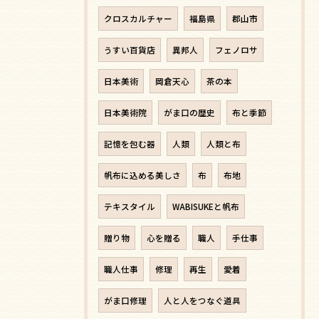
クロスカルチャー
福島県
郡山市
うすい百貨店
異邦人
フェノロサ
日本美術
岡倉天心
茶の本
日本美術院
がま口の歴史
布と季節
記憶を包む器
人類
人類と布
帆布に込める美しさ
布
布地
テキスタイル
WABISUKEと帆布
贈り物
心を贈る
職人
手仕事
職人仕事
修理
再生
愛着
がま口修理
人と人をつなぐ道具