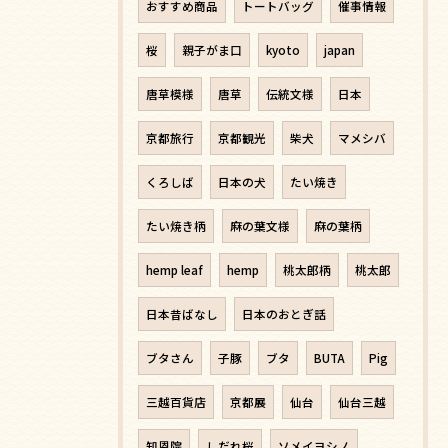
おすすめ商品
トートバッグ
催事情報
桜
親子がま口
kyoto
japan
唐草模様
唐草
伝統文様
日本
京都旅行
京都観光
柴犬
マメシバ
くろしば
日本の犬
たい焼き
たい焼き柄
麻の葉文様
麻の葉柄
hemp leaf
hemp
桃太郎柄
桃太郎
日本昔ばなし
日本のおとぎ話
ブタさん
子豚
ブタ
BUTA
Pig
三越百貨店
京都展
仙台
仙台三越
知恩院
しだれ桜
ソメイヨシノ