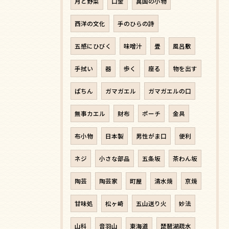
月と野菜
口金
異国の小物
西洋の文化
手のひらの詩
五感にひびく
味噌汁
畳
風呂敷
手拭い
器
歩く
座る
物を出す
ぱちん
ガマガエル
ガマガエルの口
無事カエル
財布
ポーチ
金具
布小物
日本製
男性がま口
便利
ネジ
小さな部品
五条坂
茶わん坂
陶芸
陶芸家
町屋
清水焼
京焼
甘味処
松ヶ崎
五山送り火
妙法
山科
音羽山
東海道
琵琶湖疏水