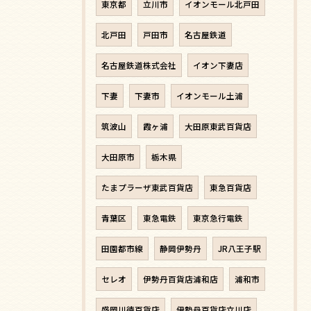
東京都
立川市
イオンモール北戸田
北戸田
戸田市
名古屋鉄道
名古屋鉄道株式会社
イオン下妻店
下妻
下妻市
イオンモール土浦
筑波山
霞ヶ浦
大田原東武百貨店
大田原市
栃木県
たまプラーザ東武百貨店
東急百貨店
青葉区
東急電鉄
東京急行電鉄
田園都市線
静岡伊勢丹
JR八王子駅
セレオ
伊勢丹百貨店浦和店
浦和市
盛岡川徳百貨店
伊勢丹百貨店立川店