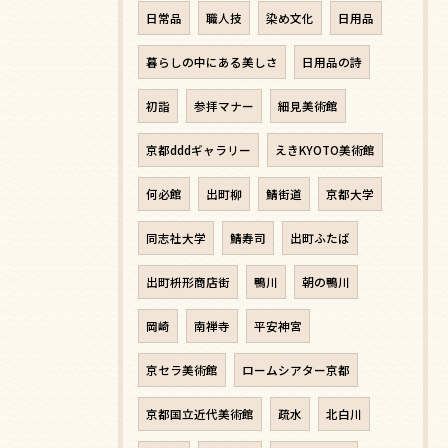
日常品
職人技
染め文化
日用品
暮らしの中にある美しさ
日用品の詩
初詣
参拝マナー
細見美術館
京都dddギャラリー
えきKYOTO美術館
何必館
出町柳
鯖街道
京都大学
同志社大学
鯖寿司
出町ふたば
出町枡形商店街
鴨川
朝の鴨川
岡崎
南禅寺
平安神宮
京セラ美術館
ロームシアター京都
京都国立近代美術館
疏水
北白川