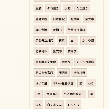
立涌
タコ焼き
大阪
たこ焼き
浦島太朗
日本書紀
万葉集
金太郎
坂田金時
足柄山
伊勢丹百貨店
伊勢丹立川店
東京
立川
かぐや姫
竹取物語
紫式部
歌舞伎
重要無形文化財
隈取り
そごう百貨店
そごう大宮店
藤沢市
神奈川県
さいか屋
さいか屋藤沢店
猫
ねこ
Cat
世界遺産
つる柄のがま口
鶴
つる
白くまくん
しろくま