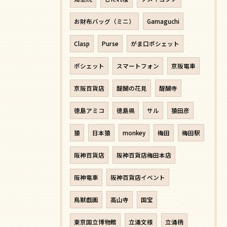
お財布バッグ（ミニ）
Gamaguchi
Clasp
Purse
がま口ポシェット
ポシェット
スマートフォン
京阪電車
京阪百貨店
醍醐の花見
醍醐寺
徳島アミコ
徳島県
サル
猿田彦
猿
日本猿
monkey
梅田
梅田駅
阪神百貨店
阪神百貨店梅田本店
阪神電車
阪神百貨店イベント
鳥獣戯画
高山寺
国宝
東京国立博物館
立涌文様
立涌柄