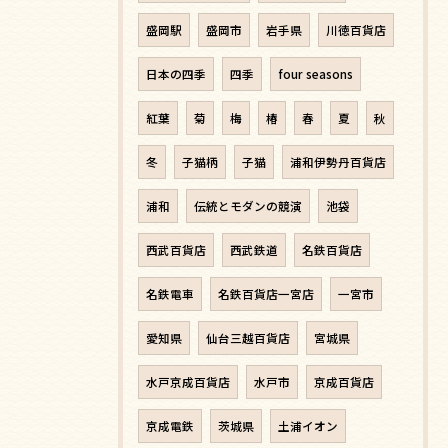
盛岡駅
盛岡市
岩手県
川徳百貨店
日本の四季
四季
four seasons
紅葉
菊
梅
椿
春
夏
秋
冬
子猫柄
子猫
浦和伊勢丹百貨店
浦和
伝統とモダンの競演
池袋
西武百貨店
西武鉄道
名鉄百貨店
名鉄電車
名鉄百貨店一宮店
一宮市
愛知県
仙台三越百貨店
宮城県
水戸京成百貨店
水戸市
京成百貨店
京成電鉄
茨城県
土浦イオン