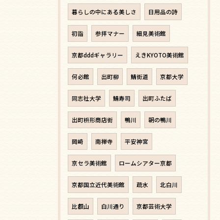
暮らしの中にある美しさ
日用品の詩
初詣
参拝マナー
細見美術館
京都dddギャラリー
えきKYOTO美術館
何必館
出町柳
鯖街道
京都大学
同志社大学
鯖寿司
出町ふたば
出町枡形商店街
鴨川
朝の鴨川
岡崎
南禅寺
平安神宮
京セラ美術館
ロームシアター京都
京都国立近代美術館
疏水
北白川
比叡山
白川通り
京都芸術大学