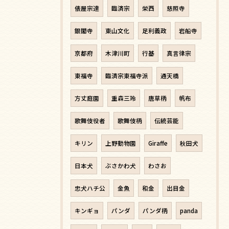
俵屋宗達
臨済宗
栄西
慈照寺
銀閣寺
東山文化
足利義政
岩船寺
京都府
木津川町
行基
真言律宗
東福寺
臨済宗東福寺派
通天橋
方丈庭園
重森三玲
唐草柄
帆布
歌舞伎役者
歌舞伎柄
伝統芸能
キリン
上野動物園
Giraffe
秋田犬
日本犬
ぶさかわ犬
わさお
忠犬ハチ公
金魚
和金
出目金
キンギョ
パンダ
パンダ柄
panda