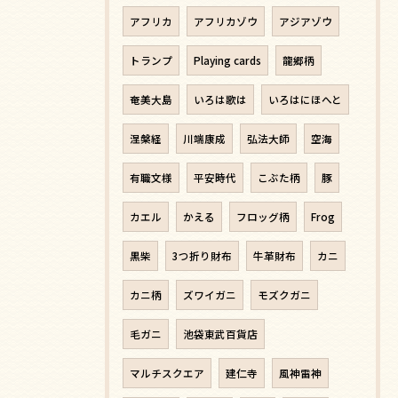
アフリカ
アフリカゾウ
アジアゾウ
トランプ
Playing cards
龍郷柄
奄美大島
いろは歌は
いろはにほへと
涅槃経
川端康成
弘法大師
空海
有職文様
平安時代
こぶた柄
豚
カエル
かえる
フロッグ柄
Frog
黒柴
3つ折り財布
牛革財布
カニ
カニ柄
ズワイガニ
モズクガニ
毛ガニ
池袋東武百貨店
マルチスクエア
建仁寺
風神雷神