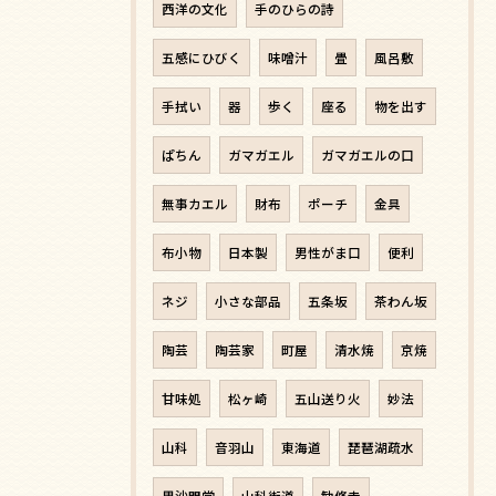
西洋の文化
手のひらの詩
五感にひびく
味噌汁
畳
風呂敷
手拭い
器
歩く
座る
物を出す
ぱちん
ガマガエル
ガマガエルの口
無事カエル
財布
ポーチ
金具
布小物
日本製
男性がま口
便利
ネジ
小さな部品
五条坂
茶わん坂
陶芸
陶芸家
町屋
清水焼
京焼
甘味処
松ヶ崎
五山送り火
妙法
山科
音羽山
東海道
琵琶湖疏水
毘沙門堂
山科街道
勧修寺