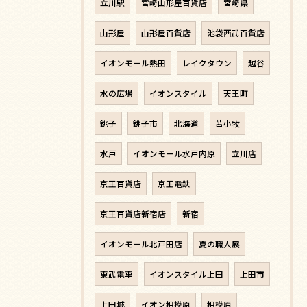
立川駅
宮崎山形屋百貨店
宮崎県
山形屋
山形屋百貨店
池袋西武百貨店
イオンモール熱田
レイクタウン
越谷
水の広場
イオンスタイル
天王町
銚子
銚子市
北海道
苫小牧
水戸
イオンモール水戸内原
立川店
京王百貨店
京王電鉄
京王百貨店新宿店
新宿
イオンモール北戸田店
夏の職人展
東武電車
イオンスタイル上田
上田市
上田城
イオン相模原
相模原