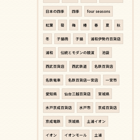
日本の四季
四季
four seasons
紅葉
菊
梅
椿
春
夏
秋
冬
子猫柄
子猫
浦和伊勢丹百貨店
浦和
伝統とモダンの競演
池袋
西武百貨店
西武鉄道
名鉄百貨店
名鉄電車
名鉄百貨店一宮店
一宮市
愛知県
仙台三越百貨店
宮城県
水戸京成百貨店
水戸市
京成百貨店
京成電鉄
茨城県
土浦イオン
イオン
イオンモール
土浦