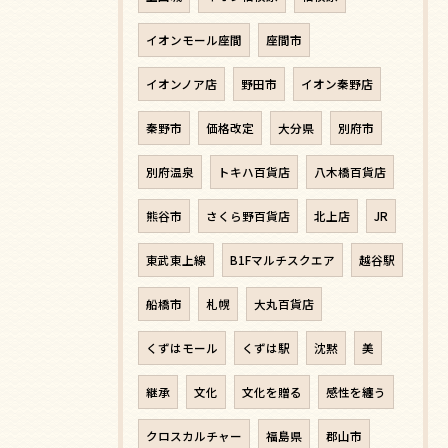
イオンモール座間
座間市
イオンノア店
野田市
イオン秦野店
秦野市
価格改定
大分県
別府市
別府温泉
トキハ百貨店
八木橋百貨店
熊谷市
さくら野百貨店
北上店
JR
東武東上線
B1Fマルチスクエア
越谷駅
船橋市
札幌
大丸百貨店
くずはモール
くずは駅
沈黙
美
継承
文化
文化を贈る
感性を纏う
クロスカルチャー
福島県
郡山市