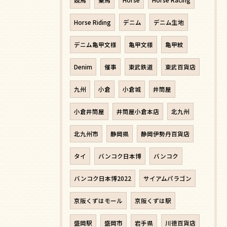
Horse Riding
デニム
デニム生地
デニム亀甲文様
亀甲文様
亀甲紋
Denim
催事
東武鉄道
東武百貨店
九州
小倉
小倉城
井筒屋
小倉井筒屋
井筒屋小倉本店
北九州
北九州市
静岡県
静岡伊勢丹百貨店
タイ
バンコク日本博
バンコク
バンコク日本博2022
サイアムパラゴン
京阪くずはモール
京阪くずは駅
盛岡駅
盛岡市
岩手県
川徳百貨店