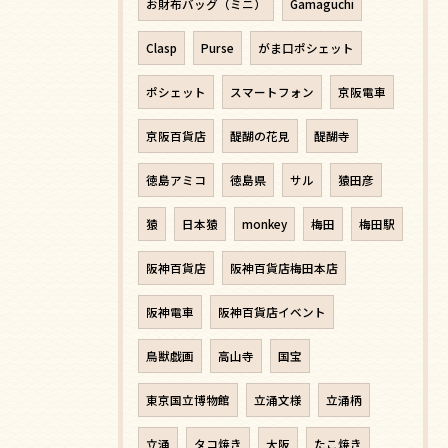
お財布バッグ（ミニ）
Gamaguchi
Clasp
Purse
がま口ポシェット
ポシェット
スマートフォン
京阪電車
京阪百貨店
醍醐の花見
醍醐寺
徳島アミコ
徳島県
サル
猿田彦
猿
日本猿
monkey
梅田
梅田駅
阪神百貨店
阪神百貨店梅田本店
阪神電車
阪神百貨店イベント
鳥獣戯画
高山寺
国宝
東京国立博物館
立涌文様
立涌柄
立涌
タコ焼き
大阪
たこ焼き