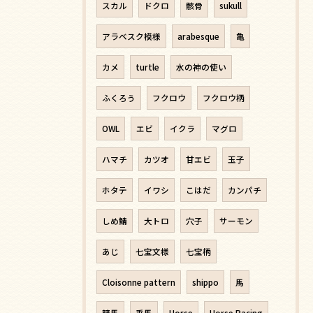
スカル
ドクロ
骸骨
sukull
アラベスク模様
arabesque
亀
カメ
turtle
水の神の使い
ふくろう
フクロウ
フクロウ柄
OWL
エビ
イクラ
マグロ
ハマチ
カツオ
甘エビ
玉子
ホタテ
イワシ
こはだ
カンパチ
しめ鯖
大トロ
穴子
サーモン
あじ
七宝文様
七宝柄
Cloisonne pattern
shippo
馬
競馬
乗馬
Horse
Horse Racing