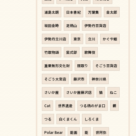
浦島太朗
日本書紀
万葉集
金太郎
坂田金時
足柄山
伊勢丹百貨店
伊勢丹立川店
東京
立川
かぐや姫
竹取物語
紫式部
歌舞伎
重要無形文化財
隈取り
そごう百貨店
そごう大宮店
藤沢市
神奈川県
さいか屋
さいか屋藤沢店
猫
ねこ
Cat
世界遺産
つる柄のがま口
鶴
つる
白くまくん
しろくま
Polar Bear
能面
能
世阿弥