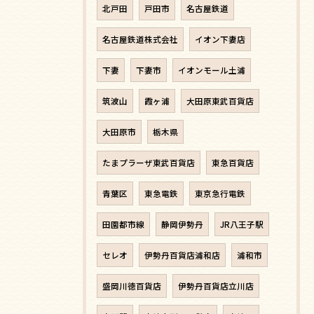
北戸田
戸田市
名古屋鉄道
名古屋鉄道株式会社
イオン下妻店
下妻
下妻市
イオンモール土浦
筑波山
霞ヶ浦
大田原東武百貨店
大田原市
栃木県
たまプラーザ東武百貨店
東急百貨店
青葉区
東急電鉄
東京急行電鉄
田園都市線
静岡伊勢丹
JR八王子駅
セレオ
伊勢丹百貨店浦和店
浦和市
盛岡川徳百貨店
伊勢丹百貨店立川店