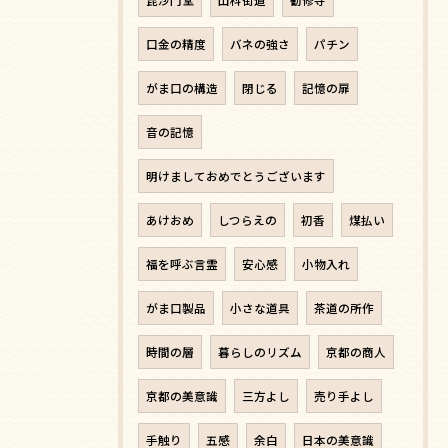
口金の精度
バネの強さ
パチン
がま口の構造
閉じる
記憶の扉
音の記憶
明けましておめでとうございます
あけおめ
しつらえの
初香
煤払い
福を呼ぶ言霊
安心感
小物入れ
がま口製品
小さな道具
茶道の所作
時間の層
暮らしのリズム
京都の商人
京都の美意識
三方よし
売り手よし
手触り
五感
余白
日本の美意識