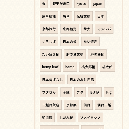
桜
親子がま口
kyoto
japan
唐草模様
唐草
伝統文様
日本
京都旅行
京都観光
柴犬
マメシバ
くろしば
日本の犬
たい焼き
たい焼き柄
麻の葉文様
麻の葉柄
hemp leaf
hemp
桃太郎柄
桃太郎
日本昔ばなし
日本のおとぎ話
ブタさん
子豚
ブタ
BUTA
Pig
三越百貨店
京都展
仙台
仙台三越
知恩院
しだれ桜
ソメイヨシノ