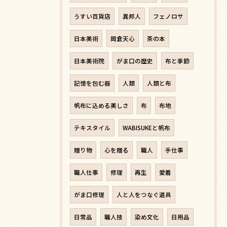
うすい百貨店
異邦人
フェノロサ
日本美術
岡倉天心
茶の本
日本美術院
がま口の歴史
布と季節
記憶を包む器
人類
人類と布
帆布に込める美しさ
布
布地
テキスタイル
WABISUKEと帆布
贈り物
心を贈る
職人
手仕事
職人仕事
修理
再生
愛着
がま口修理
人と人をつなぐ道具
日常品
職人技
染め文化
日用品