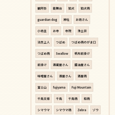
観阿弥
能舞台
狛犬
狛犬柄
guardian dog
神社
お坊さん
小坊主
お寺
寺院
浄土宗
法然上人
つばめ
つばめ柄のがま口
つばめ柄
Swallow
帆布前掛け
前掛け
酒蔵屋さん
醬油屋さん
味噌屋さん
酒屋さん
酒屋柄
富士山
fujiyama
Fuji Mountain
千鳥文様
千鳥
千鳥柄
和柄
シマウマ
シマウマ柄
Zebra
ゾウ