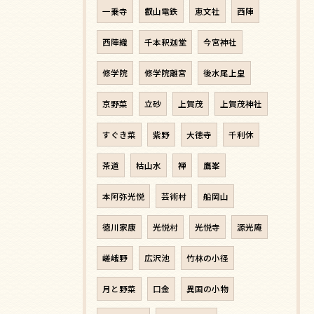
一乗寺
叡山電鉄
恵文社
西陣
西陣織
千本釈迦堂
今宮神社
修学院
修学院離宮
後水尾上皇
京野菜
立砂
上賀茂
上賀茂神社
すぐき菜
紫野
大徳寺
千利休
茶道
枯山水
禅
鷹峯
本阿弥光悦
芸術村
船岡山
徳川家康
光悦村
光悦寺
源光庵
嵯峨野
広沢池
竹林の小径
月と野菜
口金
異国の小物