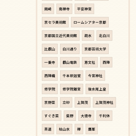
岡崎
南禅寺
平安神宮
京セラ美術館
ロームシアター京都
京都国立近代美術館
疏水
北白川
比叡山
白川通り
京都芸術大学
一乗寺
叡山電鉄
恵文社
西陣
西陣織
千本釈迦堂
今宮神社
修学院
修学院離宮
後水尾上皇
京野菜
立砂
上賀茂
上賀茂神社
すぐき菜
紫野
大徳寺
千利休
茶道
枯山水
禅
鷹峯