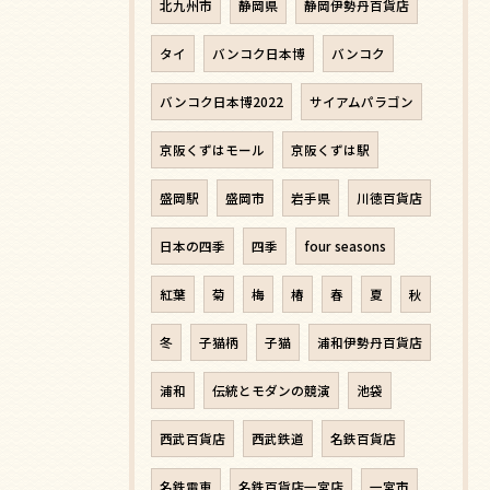
北九州市
静岡県
静岡伊勢丹百貨店
タイ
バンコク日本博
バンコク
バンコク日本博2022
サイアムパラゴン
京阪くずはモール
京阪くずは駅
盛岡駅
盛岡市
岩手県
川徳百貨店
日本の四季
四季
four seasons
紅葉
菊
梅
椿
春
夏
秋
冬
子猫柄
子猫
浦和伊勢丹百貨店
浦和
伝統とモダンの競演
池袋
西武百貨店
西武鉄道
名鉄百貨店
名鉄電車
名鉄百貨店一宮店
一宮市