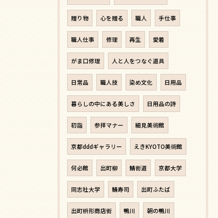
贈り物
心を贈る
職人
手仕事
職人仕事
修理
再生
愛着
がま口修理
人と人をつなぐ道具
日常品
職人技
染め文化
日用品
暮らしの中にある美しさ
日用品の詩
初詣
参拝マナー
細見美術館
京都dddギャラリー
えきKYOTO美術館
何必館
出町柳
鯖街道
京都大学
同志社大学
鯖寿司
出町ふたば
出町枡形商店街
鴨川
朝の鴨川