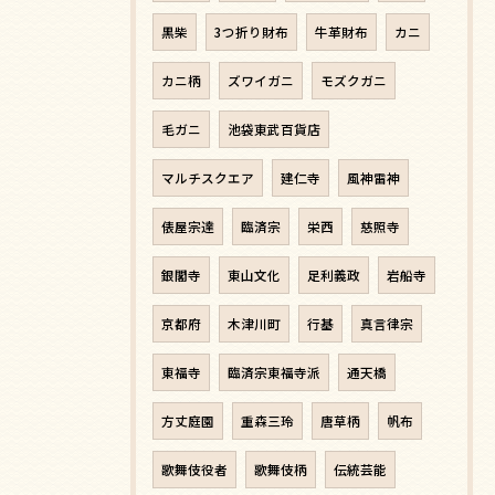
黒柴
3つ折り財布
牛革財布
カニ
カニ柄
ズワイガニ
モズクガニ
毛ガニ
池袋東武百貨店
マルチスクエア
建仁寺
風神雷神
俵屋宗達
臨済宗
栄西
慈照寺
銀閣寺
東山文化
足利義政
岩船寺
京都府
木津川町
行基
真言律宗
東福寺
臨済宗東福寺派
通天橋
方丈庭園
重森三玲
唐草柄
帆布
歌舞伎役者
歌舞伎柄
伝統芸能