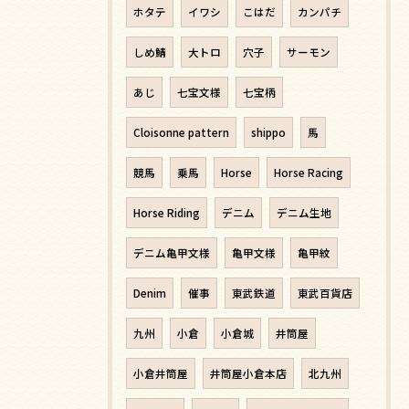
ホタテ
イワシ
こはだ
カンパチ
しめ鯖
大トロ
穴子
サーモン
あじ
七宝文様
七宝柄
Cloisonne pattern
shippo
馬
競馬
乗馬
Horse
Horse Racing
Horse Riding
デニム
デニム生地
デニム亀甲文様
亀甲文様
亀甲紋
Denim
催事
東武鉄道
東武百貨店
九州
小倉
小倉城
井筒屋
小倉井筒屋
井筒屋小倉本店
北九州