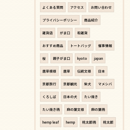
よくある質問
アクセス
お問い合わせ
プライバシーポリシー
商品紹介
雑貨店
がま口
和雑貨
おすすめ商品
トートバッグ
催事情報
桜
親子がま口
kyoto
japan
唐草模様
唐草
伝統文様
日本
京都旅行
京都観光
柴犬
マメシバ
くろしば
日本の犬
たい焼き
たい焼き柄
麻の葉文様
麻の葉柄
hemp leaf
hemp
桃太郎柄
桃太郎