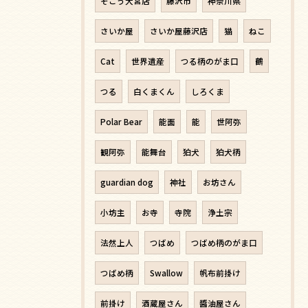
そごう大宮店
藤沢市
神奈川県
さいか屋
さいか屋藤沢店
猫
ねこ
Cat
世界遺産
つる柄のがま口
鶴
つる
白くまくん
しろくま
Polar Bear
能面
能
世阿弥
観阿弥
能舞台
狛犬
狛犬柄
guardian dog
神社
お坊さん
小坊主
お寺
寺院
浄土宗
法然上人
つばめ
つばめ柄のがま口
つばめ柄
Swallow
帆布前掛け
前掛け
酒蔵屋さん
醬油屋さん