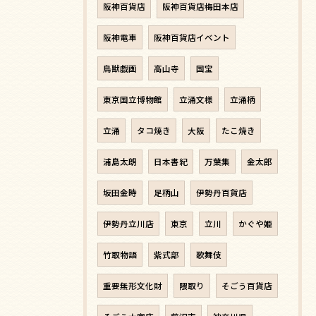
阪神百貨店
阪神百貨店梅田本店
阪神電車
阪神百貨店イベント
鳥獣戯画
高山寺
国宝
東京国立博物館
立涌文様
立涌柄
立涌
タコ焼き
大阪
たこ焼き
浦島太朗
日本書紀
万葉集
金太郎
坂田金時
足柄山
伊勢丹百貨店
伊勢丹立川店
東京
立川
かぐや姫
竹取物語
紫式部
歌舞伎
重要無形文化財
隈取り
そごう百貨店