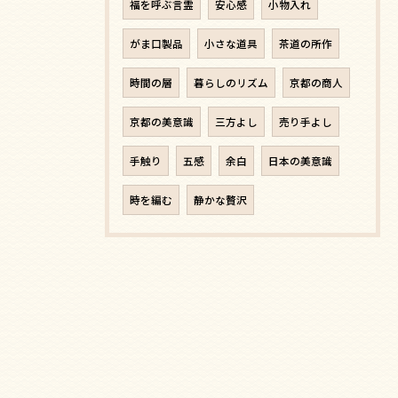
福を呼ぶ言霊
安心感
小物入れ
がま口製品
小さな道具
茶道の所作
時間の層
暮らしのリズム
京都の商人
京都の美意識
三方よし
売り手よし
手触り
五感
余白
日本の美意識
時を編む
静かな贅沢