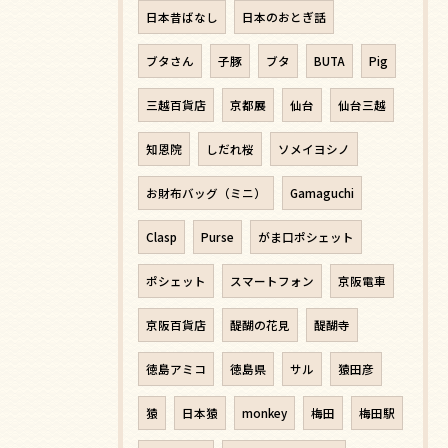
日本昔ばなし
日本のおとぎ話
ブタさん
子豚
ブタ
BUTA
Pig
三越百貨店
京都展
仙台
仙台三越
知恩院
しだれ桜
ソメイヨシノ
お財布バッグ（ミニ）
Gamaguchi
Clasp
Purse
がま口ポシェット
ポシェット
スマートフォン
京阪電車
京阪百貨店
醍醐の花見
醍醐寺
徳島アミコ
徳島県
サル
猿田彦
猿
日本猿
monkey
梅田
梅田駅