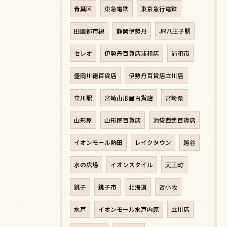
青葉区
東急電鉄
東京急行電鉄
田園都市線
静岡伊勢丹
JR八王子駅
セレオ
伊勢丹百貨店浦和店
浦和市
盛岡川徳百貨店
伊勢丹百貨店立川店
立川駅
宮崎山形屋百貨店
宮崎県
山形屋
山形屋百貨店
池袋西武百貨店
イオンモール熱田
レイクタウン
越谷
水の広場
イオンスタイル
天王町
銚子
銚子市
北海道
苫小牧
水戸
イオンモール水戸内原
立川店