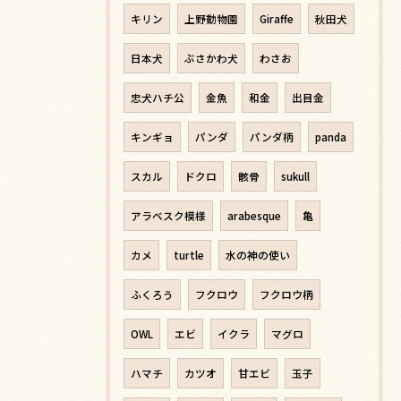
キリン
上野動物園
Giraffe
秋田犬
日本犬
ぶさかわ犬
わさお
忠犬ハチ公
金魚
和金
出目金
キンギョ
パンダ
パンダ柄
panda
スカル
ドクロ
骸骨
sukull
アラベスク模様
arabesque
亀
カメ
turtle
水の神の使い
ふくろう
フクロウ
フクロウ柄
OWL
エビ
イクラ
マグロ
ハマチ
カツオ
甘エビ
玉子