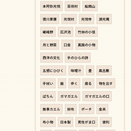
本阿弥光悦
芸術村
船岡山
徳川家康
光悦村
光悦寺
源光庵
嵯峨野
広沢池
竹林の小径
月と野菜
口金
異国の小物
西洋の文化
手のひらの詩
五感にひびく
味噌汁
畳
風呂敷
手拭い
器
歩く
座る
物を出す
ぱちん
ガマガエル
ガマガエルの口
無事カエル
財布
ポーチ
金具
布小物
日本製
男性がま口
便利