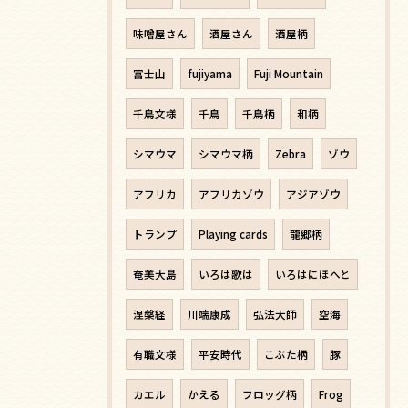
味噌屋さん
酒屋さん
酒屋柄
富士山
fujiyama
Fuji Mountain
千鳥文様
千鳥
千鳥柄
和柄
シマウマ
シマウマ柄
Zebra
ゾウ
アフリカ
アフリカゾウ
アジアゾウ
トランプ
Playing cards
龍郷柄
奄美大島
いろは歌は
いろはにほへと
涅槃経
川端康成
弘法大師
空海
有職文様
平安時代
こぶた柄
豚
カエル
かえる
フロッグ柄
Frog