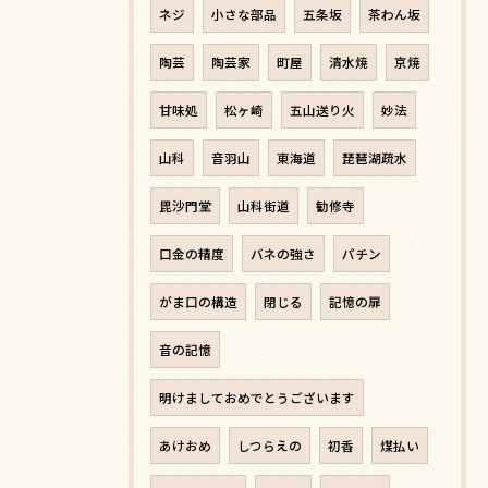
ネジ
小さな部品
五条坂
茶わん坂
陶芸
陶芸家
町屋
清水焼
京焼
甘味処
松ヶ崎
五山送り火
妙法
山科
音羽山
東海道
琵琶湖疏水
毘沙門堂
山科街道
勧修寺
口金の精度
バネの強さ
パチン
がま口の構造
閉じる
記憶の扉
音の記憶
明けましておめでとうございます
あけおめ
しつらえの
初香
煤払い