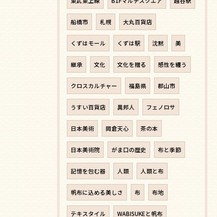
東武東上線
B1Fマルチスクエア
越谷駅
船橋市
札幌
大丸百貨店
くずはモール
くずは駅
沈黙
美
継承
文化
文化を贈る
感性を纏う
クロスカルチャー
福島県
郡山市
うすい百貨店
異邦人
フェノロサ
日本美術
岡倉天心
茶の本
日本美術院
がま口の歴史
布と季節
記憶を包む器
人類
人類と布
帆布に込める美しさ
布
布地
テキスタイル
WABISUKEと帆布