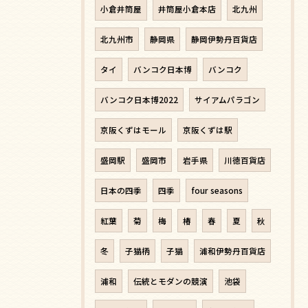
小倉井筒屋
井筒屋小倉本店
北九州
北九州市
静岡県
静岡伊勢丹百貨店
タイ
バンコク日本博
バンコク
バンコク日本博2022
サイアムパラゴン
京阪くずはモール
京阪くずは駅
盛岡駅
盛岡市
岩手県
川徳百貨店
日本の四季
四季
four seasons
紅葉
菊
梅
椿
春
夏
秋
冬
子猫柄
子猫
浦和伊勢丹百貨店
浦和
伝統とモダンの競演
池袋