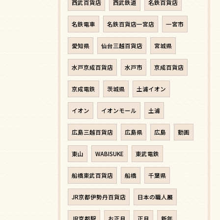
西武百貨店
西武鉄道
名鉄百貨店
名鉄電車
名鉄百貨店一宮店
一宮市
愛知県
仙台三越百貨店
宮城県
水戸京成百貨店
水戸市
京成百貨店
京成電鉄
茨城県
土浦イオン
イオン
イオンモール
土浦
広島三越百貨店
広島県
広島
動画
東山
WABISUKE
東武電鉄
船橋東武百貨店
船橋
千葉県
JR京都伊勢丹百貨店
日本の職人展
JR京都駅
お正月
正月
新年