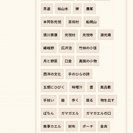
茶道
枯山水
禅
鷹峯
本阿弥光悦
芸術村
船岡山
徳川家康
光悦村
光悦寺
源光庵
嵯峨野
広沢池
竹林の小径
月と野菜
口金
異国の小物
西洋の文化
手のひらの詩
五感にひびく
味噌汁
畳
風呂敷
手拭い
器
歩く
座る
物を出す
ぱちん
ガマガエル
ガマガエルの口
無事カエル
財布
ポーチ
金具