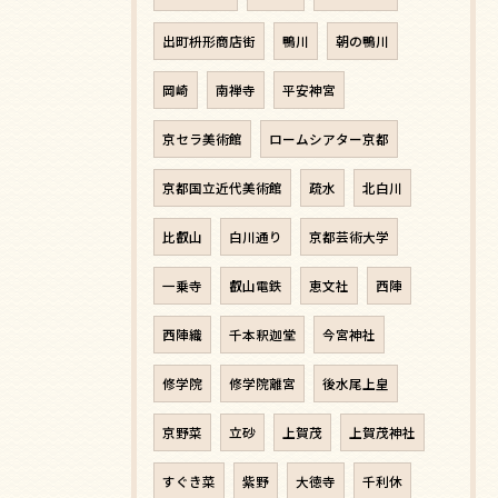
出町枡形商店街
鴨川
朝の鴨川
岡崎
南禅寺
平安神宮
京セラ美術館
ロームシアター京都
京都国立近代美術館
疏水
北白川
比叡山
白川通り
京都芸術大学
一乗寺
叡山電鉄
恵文社
西陣
西陣織
千本釈迦堂
今宮神社
修学院
修学院離宮
後水尾上皇
京野菜
立砂
上賀茂
上賀茂神社
すぐき菜
紫野
大徳寺
千利休