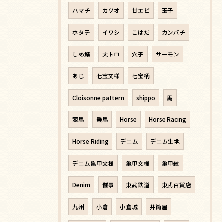
ハマチ
カツオ
甘エビ
玉子
ホタテ
イワシ
こはだ
カンパチ
しめ鯖
大トロ
穴子
サーモン
あじ
七宝文様
七宝柄
Cloisonne pattern
shippo
馬
競馬
乗馬
Horse
Horse Racing
Horse Riding
デニム
デニム生地
デニム亀甲文様
亀甲文様
亀甲紋
Denim
催事
東武鉄道
東武百貨店
九州
小倉
小倉城
井筒屋