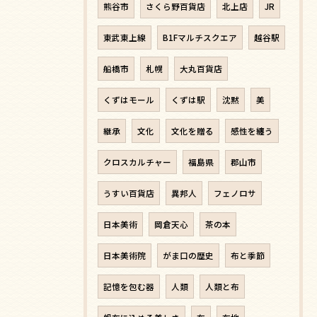
熊谷市
さくら野百貨店
北上店
JR
東武東上線
B1Fマルチスクエア
越谷駅
船橋市
札幌
大丸百貨店
くずはモール
くずは駅
沈黙
美
継承
文化
文化を贈る
感性を纏う
クロスカルチャー
福島県
郡山市
うすい百貨店
異邦人
フェノロサ
日本美術
岡倉天心
茶の本
日本美術院
がま口の歴史
布と季節
記憶を包む器
人類
人類と布