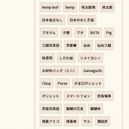
hemp leaf
hemp
桃太郎柄
桃太郎
日本昔ばなし
日本のおとぎ話
ブタさん
子豚
ブタ
BUTA
Pig
三越百貨店
京都展
仙台
仙台三越
知恩院
しだれ桜
ソメイヨシノ
お財布バッグ（ミニ）
Gamaguchi
Clasp
Purse
がま口ポシェット
ポシェット
スマートフォン
京阪電車
京阪百貨店
醍醐の花見
醍醐寺
徳島アミコ
徳島県
サル
猿田彦