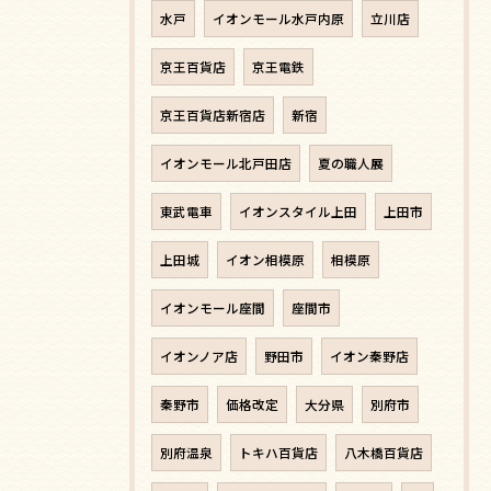
水戸
イオンモール水戸内原
立川店
京王百貨店
京王電鉄
京王百貨店新宿店
新宿
イオンモール北戸田店
夏の職人展
東武電車
イオンスタイル上田
上田市
上田城
イオン相模原
相模原
イオンモール座間
座間市
イオンノア店
野田市
イオン秦野店
秦野市
価格改定
大分県
別府市
別府温泉
トキハ百貨店
八木橋百貨店