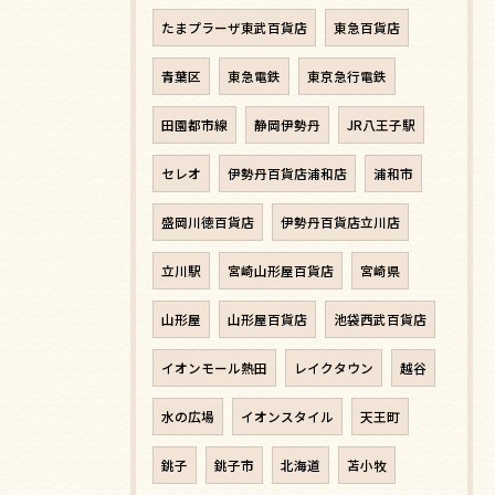
たまプラーザ東武百貨店
東急百貨店
青葉区
東急電鉄
東京急行電鉄
田園都市線
静岡伊勢丹
JR八王子駅
セレオ
伊勢丹百貨店浦和店
浦和市
盛岡川徳百貨店
伊勢丹百貨店立川店
立川駅
宮崎山形屋百貨店
宮崎県
山形屋
山形屋百貨店
池袋西武百貨店
イオンモール熱田
レイクタウン
越谷
水の広場
イオンスタイル
天王町
銚子
銚子市
北海道
苫小牧