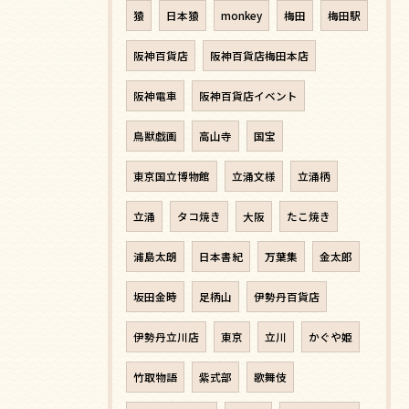
猿
日本猿
monkey
梅田
梅田駅
阪神百貨店
阪神百貨店梅田本店
阪神電車
阪神百貨店イベント
鳥獣戯画
高山寺
国宝
東京国立博物館
立涌文様
立涌柄
立涌
タコ焼き
大阪
たこ焼き
浦島太朗
日本書紀
万葉集
金太郎
坂田金時
足柄山
伊勢丹百貨店
伊勢丹立川店
東京
立川
かぐや姫
竹取物語
紫式部
歌舞伎