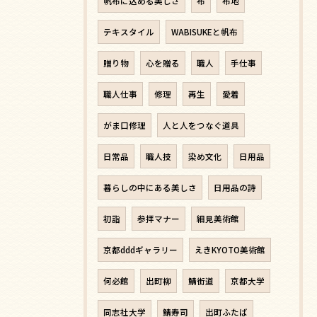
帆布に込める美しさ
布
布地
テキスタイル
WABISUKEと帆布
贈り物
心を贈る
職人
手仕事
職人仕事
修理
再生
愛着
がま口修理
人と人をつなぐ道具
日常品
職人技
染め文化
日用品
暮らしの中にある美しさ
日用品の詩
初詣
参拝マナー
細見美術館
京都dddギャラリー
えきKYOTO美術館
何必館
出町柳
鯖街道
京都大学
同志社大学
鯖寿司
出町ふたば