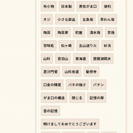
布小物
日本製
男性がま口
便利
ネジ
小さな部品
五条坂
茶わん坂
陶芸
陶芸家
町屋
清水焼
京焼
甘味処
松ヶ崎
五山送り火
妙法
山科
音羽山
東海道
琵琶湖疏水
毘沙門堂
山科街道
勧修寺
口金の精度
バネの強さ
パチン
がま口の構造
閉じる
記憶の扉
音の記憶
明けましておめでとうございます