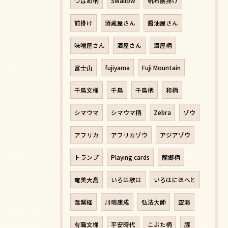
つばめ柄
Swallow
帆布前掛け
前掛け
酒蔵屋さん
醬油屋さん
味噌屋さん
酒屋さん
酒屋柄
富士山
fujiyama
Fuji Mountain
千鳥文様
千鳥
千鳥柄
和柄
シマウマ
シマウマ柄
Zebra
ゾウ
アフリカ
アフリカゾウ
アジアゾウ
トランプ
Playing cards
龍郷柄
奄美大島
いろは歌は
いろはにほへと
涅槃経
川端康成
弘法大師
空海
有職文様
平安時代
こぶた柄
豚