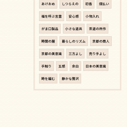
あけおめ
しつらえの
初香
煤払い
福を呼ぶ言霊
安心感
小物入れ
がま口製品
小さな道具
茶道の所作
時間の層
暮らしのリズム
京都の商人
京都の美意識
三方よし
売り手よし
手触り
五感
余白
日本の美意識
時を編む
静かな贅沢