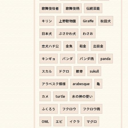
歌舞伎役者
歌舞伎柄
伝統芸能
キリン
上野動物園
Giraffe
秋田犬
日本犬
ぶさかわ犬
わさお
忠犬ハチ公
金魚
和金
出目金
キンギョ
パンダ
パンダ柄
panda
スカル
ドクロ
骸骨
sukull
アラベスク模様
arabesque
亀
カメ
turtle
水の神の使い
ふくろう
フクロウ
フクロウ柄
OWL
エビ
イクラ
マグロ