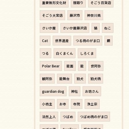
重要無形文化財
隈取り
そごう百貨店
そごう大宮店
藤沢市
神奈川県
さいか屋
さいか屋藤沢店
猫
ねこ
Cat
世界遺産
つる柄のがま口
鶴
つる
白くまくん
しろくま
Polar Bear
能面
能
世阿弥
観阿弥
能舞台
狛犬
狛犬柄
guardian dog
神社
お坊さん
小坊主
お寺
寺院
浄土宗
法然上人
つばめ
つばめ柄のがま口