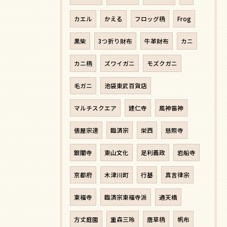
カエル
かえる
フロッグ柄
Frog
黒柴
3つ折り財布
牛革財布
カニ
カニ柄
ズワイガニ
モズクガニ
毛ガニ
池袋東武百貨店
マルチスクエア
建仁寺
風神雷神
俵屋宗達
臨済宗
栄西
慈照寺
銀閣寺
東山文化
足利義政
岩船寺
京都府
木津川町
行基
真言律宗
東福寺
臨済宗東福寺派
通天橋
方丈庭園
重森三玲
唐草柄
帆布