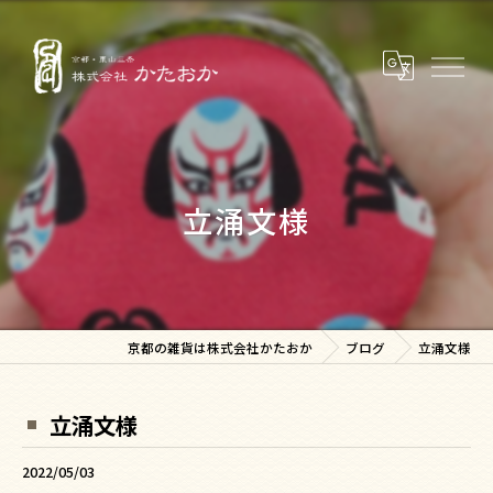
立涌文様
京都の雑貨は株式会社かたおか
ブログ
立涌文様
立涌文様
2022/05/03