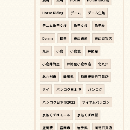
Horse Riding
デニム
デニム生地
デニム亀甲文様
亀甲文様
亀甲紋
Denim
催事
東武鉄道
東武百貨店
九州
小倉
小倉城
井筒屋
小倉井筒屋
井筒屋小倉本店
北九州
北九州市
静岡県
静岡伊勢丹百貨店
タイ
バンコク日本博
バンコク
バンコク日本博2022
サイアムパラゴン
京阪くずはモール
京阪くずは駅
盛岡駅
盛岡市
岩手県
川徳百貨店