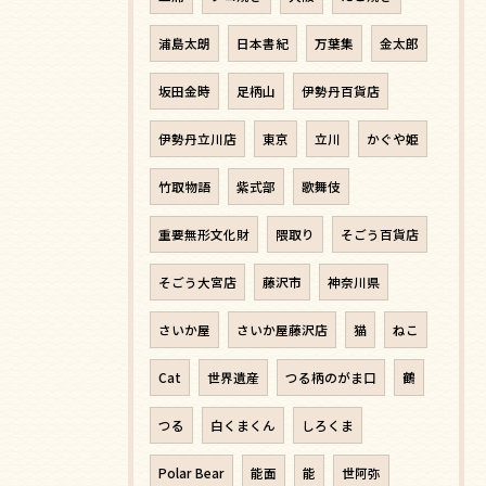
浦島太朗
日本書紀
万葉集
金太郎
坂田金時
足柄山
伊勢丹百貨店
伊勢丹立川店
東京
立川
かぐや姫
竹取物語
紫式部
歌舞伎
重要無形文化財
隈取り
そごう百貨店
そごう大宮店
藤沢市
神奈川県
さいか屋
さいか屋藤沢店
猫
ねこ
Cat
世界遺産
つる柄のがま口
鶴
つる
白くまくん
しろくま
Polar Bear
能面
能
世阿弥