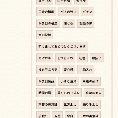
口金の精度
バネの強さ
パチン
がま口の構造
閉じる
記憶の扉
音の記憶
明けましておめでとうございます
あけおめ
しつらえの
初香
煤払い
福を呼ぶ言霊
安心感
小物入れ
がま口製品
小さな道具
茶道の所作
時間の層
暮らしのリズム
京都の商人
京都の美意識
三方よし
売り手よし
手触り
五感
余白
日本の美意識