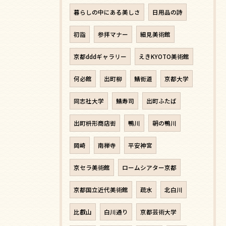
暮らしの中にある美しさ
日用品の詩
初詣
参拝マナー
細見美術館
京都dddギャラリー
えきKYOTO美術館
何必館
出町柳
鯖街道
京都大学
同志社大学
鯖寿司
出町ふたば
出町枡形商店街
鴨川
朝の鴨川
岡崎
南禅寺
平安神宮
京セラ美術館
ロームシアター京都
京都国立近代美術館
疏水
北白川
比叡山
白川通り
京都芸術大学