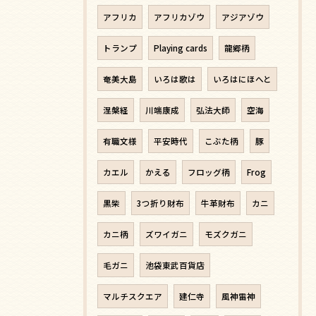
アフリカ
アフリカゾウ
アジアゾウ
トランプ
Playing cards
龍郷柄
奄美大島
いろは歌は
いろはにほへと
涅槃経
川端康成
弘法大師
空海
有職文様
平安時代
こぶた柄
豚
カエル
かえる
フロッグ柄
Frog
黒柴
3つ折り財布
牛革財布
カニ
カニ柄
ズワイガニ
モズクガニ
毛ガニ
池袋東武百貨店
マルチスクエア
建仁寺
風神雷神