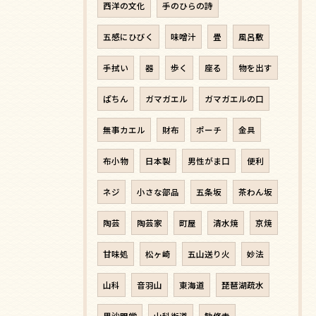
西洋の文化
手のひらの詩
五感にひびく
味噌汁
畳
風呂敷
手拭い
器
歩く
座る
物を出す
ぱちん
ガマガエル
ガマガエルの口
無事カエル
財布
ポーチ
金具
布小物
日本製
男性がま口
便利
ネジ
小さな部品
五条坂
茶わん坂
陶芸
陶芸家
町屋
清水焼
京焼
甘味処
松ヶ崎
五山送り火
妙法
山科
音羽山
東海道
琵琶湖疏水
毘沙門堂
山科街道
勧修寺