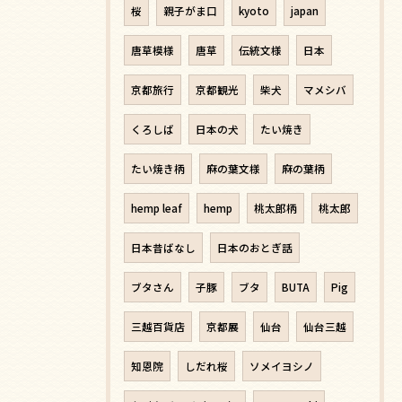
桜
親子がま口
kyoto
japan
唐草模様
唐草
伝統文様
日本
京都旅行
京都観光
柴犬
マメシバ
くろしば
日本の犬
たい焼き
たい焼き柄
麻の葉文様
麻の葉柄
hemp leaf
hemp
桃太郎柄
桃太郎
日本昔ばなし
日本のおとぎ話
ブタさん
子豚
ブタ
BUTA
Pig
三越百貨店
京都展
仙台
仙台三越
知恩院
しだれ桜
ソメイヨシノ