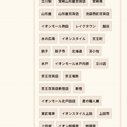
立川駅
宮崎山形屋百貨店
宮崎県
山形屋
山形屋百貨店
池袋西武百貨店
イオンモール熱田
レイクタウン
越谷
水の広場
イオンスタイル
天王町
銚子
銚子市
北海道
苫小牧
水戸
イオンモール水戸内原
立川店
京王百貨店
京王電鉄
京王百貨店新宿店
新宿
イオンモール北戸田店
夏の職人展
東武電車
イオンスタイル上田
上田市
上田城
イオン相模原
相模原