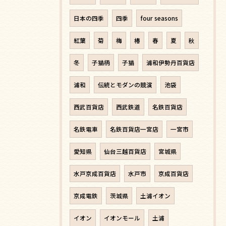
日本の四季
四季
four seasons
紅葉
菊
梅
椿
春
夏
秋
冬
子猫柄
子猫
浦和伊勢丹百貨店
浦和
伝統とモダンの競演
池袋
西武百貨店
西武鉄道
名鉄百貨店
名鉄電車
名鉄百貨店一宮店
一宮市
愛知県
仙台三越百貨店
宮城県
水戸京成百貨店
水戸市
京成百貨店
京成電鉄
茨城県
土浦イオン
イオン
イオンモール
土浦