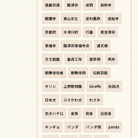
俵屋宗達
臨済宗
栄西
慈照寺
銀閣寺
東山文化
足利義政
岩船寺
京都府
木津川町
行基
真言律宗
東福寺
臨済宗東福寺派
通天橋
方丈庭園
重森三玲
唐草柄
帆布
歌舞伎役者
歌舞伎柄
伝統芸能
キリン
上野動物園
Giraffe
秋田犬
日本犬
ぶさかわ犬
わさお
忠犬ハチ公
金魚
和金
出目金
キンギョ
パンダ
パンダ柄
panda