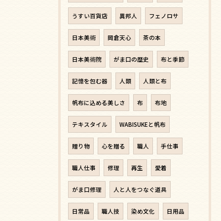
うすい百貨店
異邦人
フェノロサ
日本美術
岡倉天心
茶の本
日本美術院
がま口の歴史
布と季節
記憶を包む器
人類
人類と布
帆布に込める美しさ
布
布地
テキスタイル
WABISUKEと帆布
贈り物
心を贈る
職人
手仕事
職人仕事
修理
再生
愛着
がま口修理
人と人をつなぐ道具
日常品
職人技
染め文化
日用品