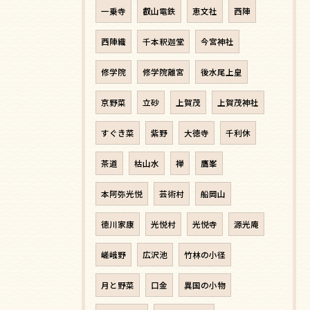
一乗寺
叡山電鉄
恵文社
西陣
西陣織
千本釈迦堂
今宮神社
修学院
修学院離宮
後水尾上皇
京野菜
立砂
上賀茂
上賀茂神社
すぐき菜
紫野
大徳寺
千利休
茶道
枯山水
禅
鷹峯
本阿弥光悦
芸術村
船岡山
徳川家康
光悦村
光悦寺
源光庵
嵯峨野
広沢池
竹林の小径
月と野菜
口金
異国の小物