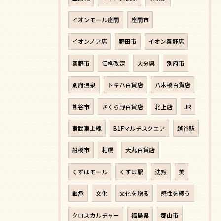
イオンモール座間
座間市
イオンノア店
野田市
イオン秦野店
秦野市
価格改定
大分県
別府市
別府温泉
トキハ百貨店
八木橋百貨店
熊谷市
さくら野百貨店
北上店
JR
東武東上線
B1Fマルチスクエア
越谷駅
船橋市
札幌
大丸百貨店
くずはモール
くずは駅
沈黙
美
継承
文化
文化を贈る
感性を纏う
クロスカルチャー
福島県
郡山市