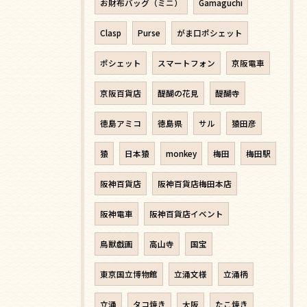
お財布バッグ（ミニ）
Gamaguchi
Clasp
Purse
がま口ポシェット
ポシェット
スマートフォン
京阪電車
京阪百貨店
醍醐の花見
醍醐寺
徳島アミコ
徳島県
サル
猿田彦
猿
日本猿
monkey
梅田
梅田駅
阪神百貨店
阪神百貨店梅田本店
阪神電車
阪神百貨店イベント
鳥獣戯画
高山寺
国宝
東京国立博物館
立涌文様
立涌柄
立涌
タコ焼き
大阪
たこ焼き