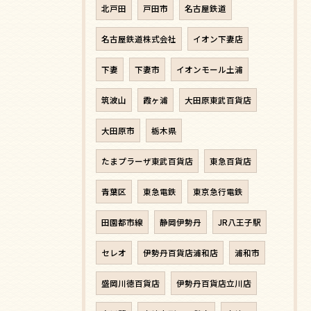
北戸田
戸田市
名古屋鉄道
名古屋鉄道株式会社
イオン下妻店
下妻
下妻市
イオンモール土浦
筑波山
霞ヶ浦
大田原東武百貨店
大田原市
栃木県
たまプラーザ東武百貨店
東急百貨店
青葉区
東急電鉄
東京急行電鉄
田園都市線
静岡伊勢丹
JR八王子駅
セレオ
伊勢丹百貨店浦和店
浦和市
盛岡川徳百貨店
伊勢丹百貨店立川店