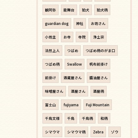
観阿弥
能舞台
狛犬
狛犬柄
guardian dog
神社
お坊さん
小坊主
お寺
寺院
浄土宗
法然上人
つばめ
つばめ柄のがま口
つばめ柄
Swallow
帆布前掛け
前掛け
酒蔵屋さん
醬油屋さん
味噌屋さん
酒屋さん
酒屋柄
富士山
fujiyama
Fuji Mountain
千鳥文様
千鳥
千鳥柄
和柄
シマウマ
シマウマ柄
Zebra
ゾウ