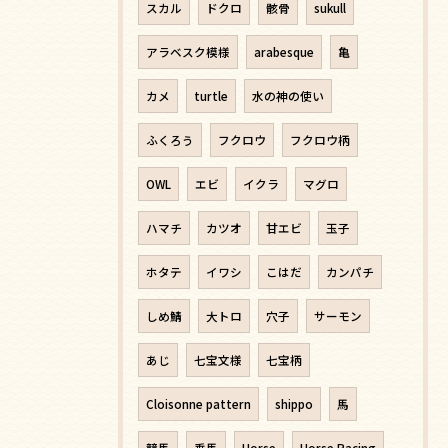
スカル
ドクロ
骸骨
sukull
アラベスク模様
arabesque
亀
カメ
turtle
水の神の使い
ふくろう
フクロウ
フクロウ柄
OWL
エビ
イクラ
マグロ
ハマチ
カツオ
甘エビ
玉子
ホタテ
イワシ
こはだ
カンパチ
しめ鯖
大トロ
穴子
サーモン
あじ
七宝文様
七宝柄
Cloisonne pattern
shippo
馬
競馬
乗馬
Horse
Horse Racing