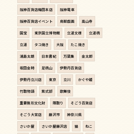
阪神百貨店梅田本店
阪神電車
阪神百貨店イベント
鳥獣戯画
高山寺
国宝
東京国立博物館
立涌文様
立涌柄
立涌
タコ焼き
大阪
たこ焼き
浦島太朗
日本書紀
万葉集
金太郎
坂田金時
足柄山
伊勢丹百貨店
伊勢丹立川店
東京
立川
かぐや姫
竹取物語
紫式部
歌舞伎
重要無形文化財
隈取り
そごう百貨店
そごう大宮店
藤沢市
神奈川県
さいか屋
さいか屋藤沢店
猫
ねこ