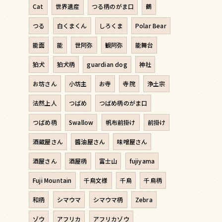
Cat
世界遺産
つる柄のがま口
鶴
つる
白くまくん
しろくま
Polar Bear
能面
能
世阿弥
観阿弥
能舞台
狛犬
狛犬柄
guardian dog
神社
お坊さん
小坊主
お寺
寺院
浄土宗
法然上人
つばめ
つばめ柄のがま口
つばめ柄
Swallow
帆布前掛け
前掛け
酒蔵屋さん
醬油屋さん
味噌屋さん
酒屋さん
酒屋柄
富士山
fujiyama
Fuji Mountain
千鳥文様
千鳥
千鳥柄
和柄
シマウマ
シマウマ柄
Zebra
ゾウ
アフリカ
アフリカゾウ