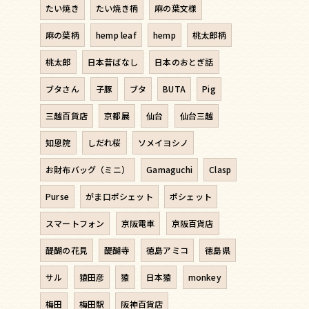
たい焼き
たい焼き柄
麻の葉文様
麻の葉柄
hemp leaf
hemp
桃太郎柄
桃太郎
日本昔ばなし
日本のおとぎ話
ブタさん
子豚
ブタ
BUTA
Pig
三越百貨店
京都展
仙台
仙台三越
知恩院
しだれ桜
ソメイヨシノ
お財布バッグ（ミニ）
Gamaguchi
Clasp
Purse
がま口ポシェット
ポシェット
スマートフォン
京阪電車
京阪百貨店
醍醐の花見
醍醐寺
徳島アミコ
徳島県
サル
猿田彦
猿
日本猿
monkey
梅田
梅田駅
阪神百貨店