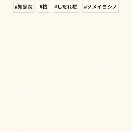
#知恩院
#桜
#しだれ桜
#ソメイヨシノ