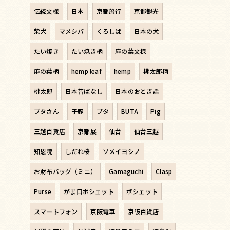
伝統文様
日本
京都旅行
京都観光
柴犬
マメシバ
くろしば
日本の犬
たい焼き
たい焼き柄
麻の葉文様
麻の葉柄
hemp leaf
hemp
桃太郎柄
桃太郎
日本昔ばなし
日本のおとぎ話
ブタさん
子豚
ブタ
BUTA
Pig
三越百貨店
京都展
仙台
仙台三越
知恩院
しだれ桜
ソメイヨシノ
お財布バッグ（ミニ）
Gamaguchi
Clasp
Purse
がま口ポシェット
ポシェット
スマートフォン
京阪電車
京阪百貨店