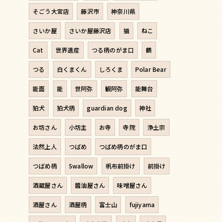
そごう大宮店
藤沢市
神奈川県
さいか屋
さいか屋藤沢店
猫
ねこ
Cat
世界遺産
つる柄のがま口
鶴
つる
白くまくん
しろくま
Polar Bear
能面
能
世阿弥
観阿弥
能舞台
狛犬
狛犬柄
guardian dog
神社
お坊さん
小坊主
お寺
寺院
浄土宗
法然上人
つばめ
つばめ柄のがま口
つばめ柄
Swallow
帆布前掛け
前掛け
酒蔵屋さん
醬油屋さん
味噌屋さん
酒屋さん
酒屋柄
富士山
fujiyama