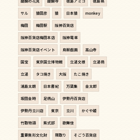
醍醐の花見
醍醐寺
徳島アミコ
徳島県
サル
猿田彦
猿
日本猿
monkey
梅田
梅田駅
阪神百貨店
阪神百貨店梅田本店
阪神電車
阪神百貨店イベント
鳥獣戯画
高山寺
国宝
東京国立博物館
立涌文様
立涌柄
立涌
タコ焼き
大阪
たこ焼き
浦島太朗
日本書紀
万葉集
金太郎
坂田金時
足柄山
伊勢丹百貨店
伊勢丹立川店
東京
立川
かぐや姫
竹取物語
紫式部
歌舞伎
重要無形文化財
隈取り
そごう百貨店