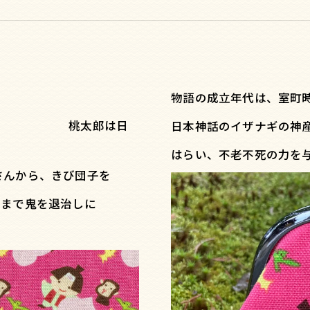
物語の成立年代は、室町
郎は日
日本神話のイザナギの神
はらい、不老不死の力を
さんから、きび団子を
島まで鬼を退治しに