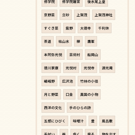
修学院
修学院離宮
後水尾上皇
京野菜
立砂
上賀茂
上賀茂神社
すぐき菜
紫野
大徳寺
千利休
茶道
枯山水
禅
鷹峯
本阿弥光悦
芸術村
船岡山
徳川家康
光悦村
光悦寺
源光庵
嵯峨野
広沢池
竹林の小径
月と野菜
口金
異国の小物
西洋の文化
手のひらの詩
五感にひびく
味噌汁
畳
風呂敷
手拭い
器
歩く
座る
物を出す