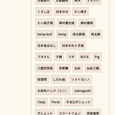
京都旅行
京都観光
柴犬
マメシバ
くろしば
日本の犬
たい焼き
たい焼き柄
麻の葉文様
麻の葉柄
hemp leaf
hemp
桃太郎柄
桃太郎
日本昔ばなし
日本のおとぎ話
ブタさん
子豚
ブタ
BUTA
Pig
三越百貨店
京都展
仙台
仙台三越
知恩院
しだれ桜
ソメイヨシノ
お財布バッグ（ミニ）
Gamaguchi
Clasp
Purse
がま口ポシェット
ポシェット
スマートフォン
京阪電車