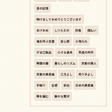
音の記憶
明けましておめでとうございます
あけおめ
しつらえの
初香
煤払い
福を呼ぶ言霊
安心感
小物入れ
がま口製品
小さな道具
茶道の所作
時間の層
暮らしのリズム
京都の商人
京都の美意識
三方よし
売り手よし
手触り
五感
余白
日本の美意識
時を編む
静かな贅沢