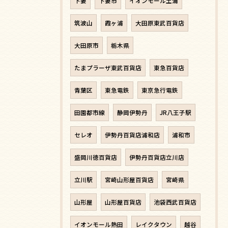
下妻
下妻市
イオンモール土浦
筑波山
霞ヶ浦
大田原東武百貨店
大田原市
栃木県
たまプラーザ東武百貨店
東急百貨店
青葉区
東急電鉄
東京急行電鉄
田園都市線
静岡伊勢丹
JR八王子駅
セレオ
伊勢丹百貨店浦和店
浦和市
盛岡川徳百貨店
伊勢丹百貨店立川店
立川駅
宮崎山形屋百貨店
宮崎県
山形屋
山形屋百貨店
池袋西武百貨店
イオンモール熱田
レイクタウン
越谷