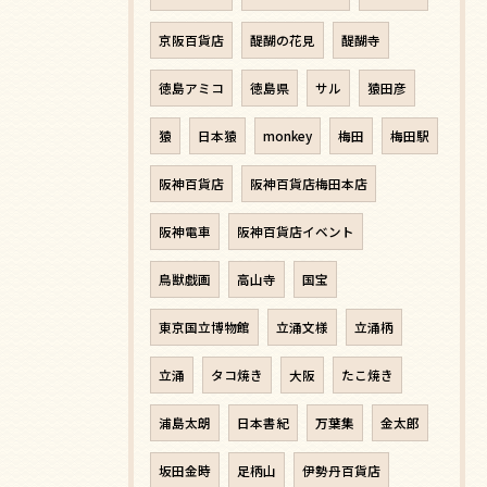
京阪百貨店
醍醐の花見
醍醐寺
徳島アミコ
徳島県
サル
猿田彦
猿
日本猿
monkey
梅田
梅田駅
阪神百貨店
阪神百貨店梅田本店
阪神電車
阪神百貨店イベント
鳥獣戯画
高山寺
国宝
東京国立博物館
立涌文様
立涌柄
立涌
タコ焼き
大阪
たこ焼き
浦島太朗
日本書紀
万葉集
金太郎
坂田金時
足柄山
伊勢丹百貨店