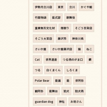
伊勢丹立川店
東京
立川
かぐや姫
竹取物語
紫式部
歌舞伎
重要無形文化財
隈取り
そごう百貨店
そごう大宮店
藤沢市
神奈川県
さいか屋
さいか屋藤沢店
猫
ねこ
Cat
世界遺産
つる柄のがま口
鶴
つる
白くまくん
しろくま
Polar Bear
能面
能
世阿弥
観阿弥
能舞台
狛犬
狛犬柄
guardian dog
神社
お坊さん