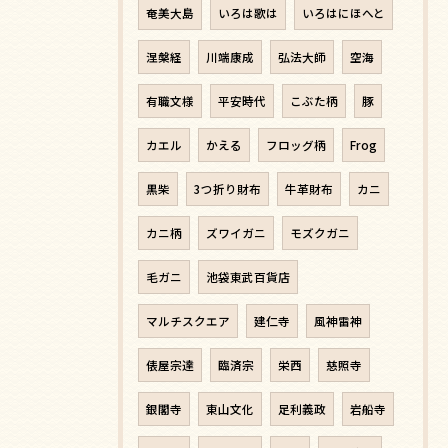
奄美大島
いろは歌は
いろはにほへと
涅槃経
川端康成
弘法大師
空海
有職文様
平安時代
こぶた柄
豚
カエル
かえる
フロッグ柄
Frog
黒柴
3つ折り財布
牛革財布
カニ
カニ柄
ズワイガニ
モズクガニ
毛ガニ
池袋東武百貨店
マルチスクエア
建仁寺
風神雷神
俵屋宗達
臨済宗
栄西
慈照寺
銀閣寺
東山文化
足利義政
岩船寺