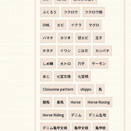
ふくろう
フクロウ
フクロウ柄
OWL
エビ
イクラ
マグロ
ハマチ
カツオ
甘エビ
玉子
ホタテ
イワシ
こはだ
カンパチ
しめ鯖
大トロ
穴子
サーモン
あじ
七宝文様
七宝柄
Cloisonne pattern
shippo
馬
競馬
乗馬
Horse
Horse Racing
Horse Riding
デニム
デニム生地
デニム亀甲文様
亀甲文様
亀甲紋