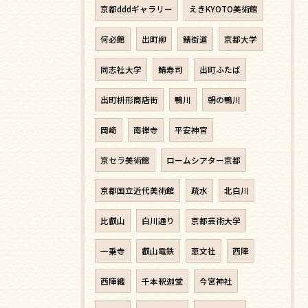
京都dddギャラリー
えきKYOTO美術館
何必館
出町柳
鯖街道
京都大学
同志社大学
鯖寿司
出町ふたば
出町枡形商店街
鴨川
朝の鴨川
岡崎
南禅寺
平安神宮
京セラ美術館
ロームシアター京都
京都国立近代美術館
疏水
北白川
比叡山
白川通り
京都芸術大学
一乗寺
叡山電鉄
恵文社
西陣
西陣織
千本釈迦堂
今宮神社