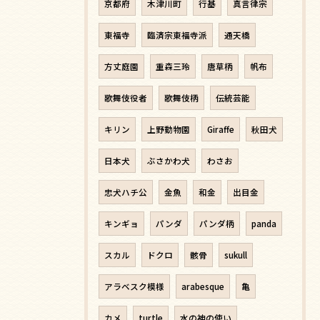
京都府
木津川町
行基
真言律宗
東福寺
臨済宗東福寺派
通天橋
方丈庭園
重森三玲
唐草柄
帆布
歌舞伎役者
歌舞伎柄
伝統芸能
キリン
上野動物園
Giraffe
秋田犬
日本犬
ぶさかわ犬
わさお
忠犬ハチ公
金魚
和金
出目金
キンギョ
パンダ
パンダ柄
panda
スカル
ドクロ
骸骨
sukull
アラベスク模様
arabesque
亀
カメ
turtle
水の神の使い