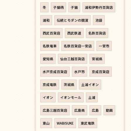
冬
子猫柄
子猫
浦和伊勢丹百貨店
浦和
伝統とモダンの競演
池袋
西武百貨店
西武鉄道
名鉄百貨店
名鉄電車
名鉄百貨店一宮店
一宮市
愛知県
仙台三越百貨店
宮城県
水戸京成百貨店
水戸市
京成百貨店
京成電鉄
茨城県
土浦イオン
イオン
イオンモール
土浦
広島三越百貨店
広島県
広島
動画
東山
WABISUKE
東武電鉄