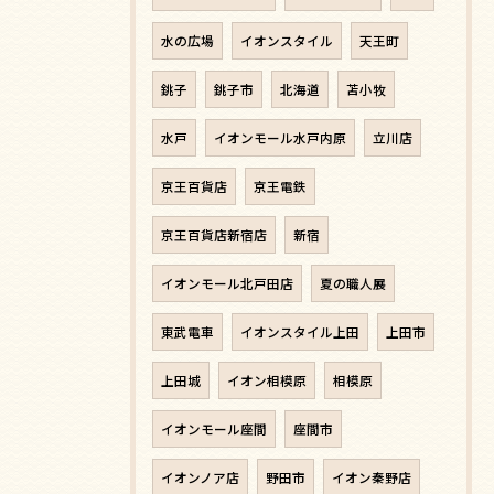
水の広場
イオンスタイル
天王町
銚子
銚子市
北海道
苫小牧
水戸
イオンモール水戸内原
立川店
京王百貨店
京王電鉄
京王百貨店新宿店
新宿
イオンモール北戸田店
夏の職人展
東武電車
イオンスタイル上田
上田市
上田城
イオン相模原
相模原
イオンモール座間
座間市
イオンノア店
野田市
イオン秦野店