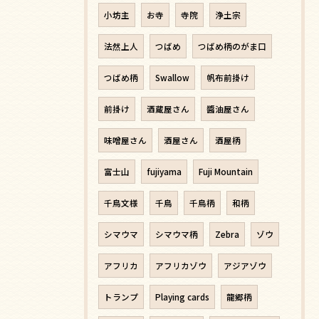
小坊主
お寺
寺院
浄土宗
法然上人
つばめ
つばめ柄のがま口
つばめ柄
Swallow
帆布前掛け
前掛け
酒蔵屋さん
醬油屋さん
味噌屋さん
酒屋さん
酒屋柄
富士山
fujiyama
Fuji Mountain
千鳥文様
千鳥
千鳥柄
和柄
シマウマ
シマウマ柄
Zebra
ゾウ
アフリカ
アフリカゾウ
アジアゾウ
トランプ
Playing cards
龍郷柄