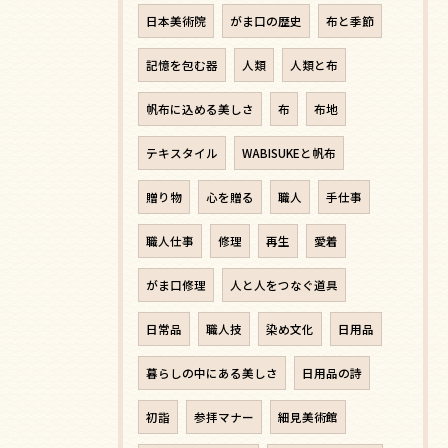
日本美術院
がま口の歴史
布と季節
記憶を包む器
人類
人類と布
帆布に込める美しさ
布
布地
テキスタイル
WABISUKEと帆布
贈り物
心を贈る
職人
手仕事
職人仕事
修理
再生
愛着
がま口修理
人と人をつなぐ道具
日常品
職人技
染め文化
日用品
暮らしの中にある美しさ
日用品の詩
初詣
参拝マナー
細見美術館