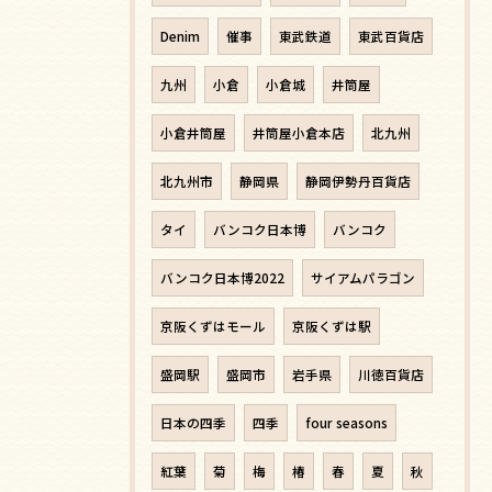
Denim
催事
東武鉄道
東武百貨店
九州
小倉
小倉城
井筒屋
小倉井筒屋
井筒屋小倉本店
北九州
北九州市
静岡県
静岡伊勢丹百貨店
タイ
バンコク日本博
バンコク
バンコク日本博2022
サイアムパラゴン
京阪くずはモール
京阪くずは駅
盛岡駅
盛岡市
岩手県
川徳百貨店
日本の四季
四季
four seasons
紅葉
菊
梅
椿
春
夏
秋