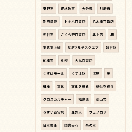
秦野市
価格改定
大分県
別府市
別府温泉
トキハ百貨店
八木橋百貨店
熊谷市
さくら野百貨店
北上店
JR
東武東上線
B1Fマルチスクエア
越谷駅
船橋市
札幌
大丸百貨店
くずはモール
くずは駅
沈黙
美
継承
文化
文化を贈る
感性を纏う
クロスカルチャー
福島県
郡山市
うすい百貨店
異邦人
フェノロサ
日本美術
岡倉天心
茶の本