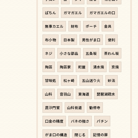
ぱちん
ガマガエル
ガマガエルの口
無事カエル
財布
ポーチ
金具
布小物
日本製
男性がま口
便利
ネジ
小さな部品
五条坂
茶わん坂
陶芸
陶芸家
町屋
清水焼
京焼
甘味処
松ヶ崎
五山送り火
妙法
山科
音羽山
東海道
琵琶湖疏水
毘沙門堂
山科街道
勧修寺
口金の精度
バネの強さ
パチン
がま口の構造
閉じる
記憶の扉