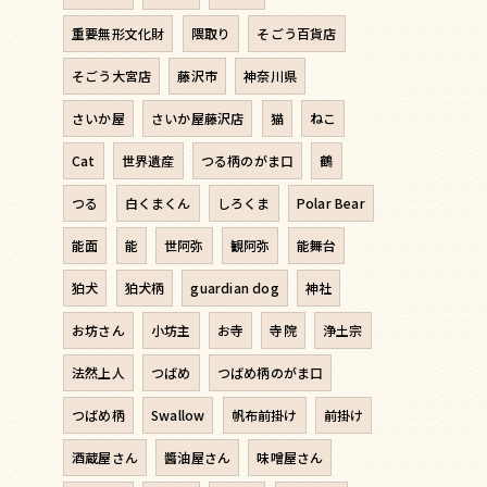
重要無形文化財
隈取り
そごう百貨店
そごう大宮店
藤沢市
神奈川県
さいか屋
さいか屋藤沢店
猫
ねこ
Cat
世界遺産
つる柄のがま口
鶴
つる
白くまくん
しろくま
Polar Bear
能面
能
世阿弥
観阿弥
能舞台
狛犬
狛犬柄
guardian dog
神社
お坊さん
小坊主
お寺
寺院
浄土宗
法然上人
つばめ
つばめ柄のがま口
つばめ柄
Swallow
帆布前掛け
前掛け
酒蔵屋さん
醬油屋さん
味噌屋さん