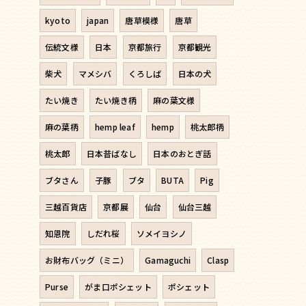
kyoto
japan
唐草模様
唐草
伝統文様
日本
京都旅行
京都観光
柴犬
マメシバ
くろしば
日本の犬
たい焼き
たい焼き柄
麻の葉文様
麻の葉柄
hemp leaf
hemp
桃太郎柄
桃太郎
日本昔ばなし
日本のおとぎ話
ブタさん
子豚
ブタ
BUTA
Pig
三越百貨店
京都展
仙台
仙台三越
知恩院
しだれ桜
ソメイヨシノ
お財布バッグ（ミニ）
Gamaguchi
Clasp
Purse
がま口ポシェット
ポシェット