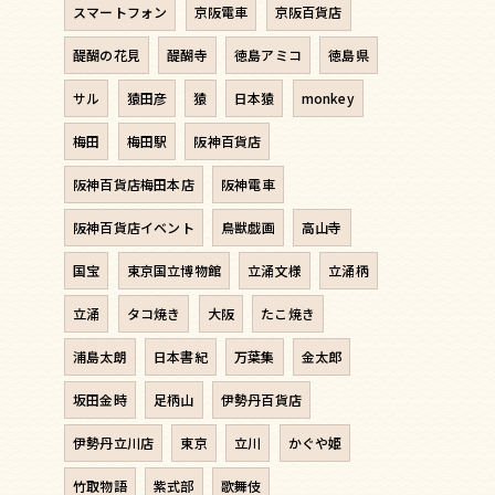
スマートフォン
京阪電車
京阪百貨店
醍醐の花見
醍醐寺
徳島アミコ
徳島県
サル
猿田彦
猿
日本猿
monkey
梅田
梅田駅
阪神百貨店
阪神百貨店梅田本店
阪神電車
阪神百貨店イベント
鳥獣戯画
高山寺
国宝
東京国立博物館
立涌文様
立涌柄
立涌
タコ焼き
大阪
たこ焼き
浦島太朗
日本書紀
万葉集
金太郎
坂田金時
足柄山
伊勢丹百貨店
伊勢丹立川店
東京
立川
かぐや姫
竹取物語
紫式部
歌舞伎