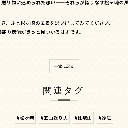
て贈り物に込められた想い——それらが織りなす松ヶ崎の
とき、ふと松ヶ崎の風景を思い出してみてください。
京都の表情がきっと見つかるはずです。
一覧に戻る
関連タグ
#松ヶ崎
#五山送り火
#比叡山
#妙法