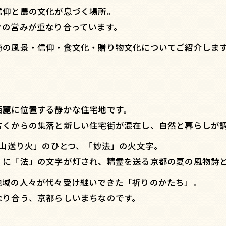
信仰と農の文化が息づく場所。
々の営みが重なり合っています。
崎の風景・信仰・食文化・贈り物文化についてご紹介しま
西麓に位置する静かな住宅地です。
古くからの集落と新しい住宅街が混在し、自然と暮らしが
五山送り火」のひとつ、「妙法」の火文字。
）に「法」の文字が灯され、精霊を送る京都の夏の風物詩
地域の人々が代々受け継いできた「祈りのかたち」。
なり合う、京都らしいまちなのです。