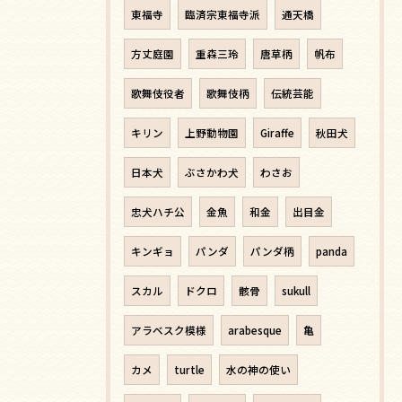
東福寺
臨済宗東福寺派
通天橋
方丈庭園
重森三玲
唐草柄
帆布
歌舞伎役者
歌舞伎柄
伝統芸能
キリン
上野動物園
Giraffe
秋田犬
日本犬
ぶさかわ犬
わさお
忠犬ハチ公
金魚
和金
出目金
キンギョ
パンダ
パンダ柄
panda
スカル
ドクロ
骸骨
sukull
アラベスク模様
arabesque
亀
カメ
turtle
水の神の使い