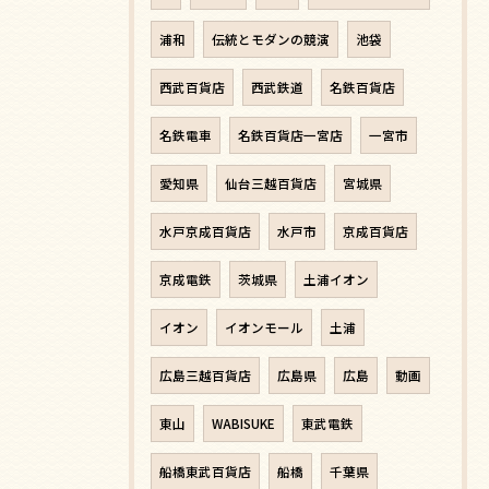
浦和
伝統とモダンの競演
池袋
西武百貨店
西武鉄道
名鉄百貨店
名鉄電車
名鉄百貨店一宮店
一宮市
愛知県
仙台三越百貨店
宮城県
水戸京成百貨店
水戸市
京成百貨店
京成電鉄
茨城県
土浦イオン
イオン
イオンモール
土浦
広島三越百貨店
広島県
広島
動画
東山
WABISUKE
東武電鉄
船橋東武百貨店
船橋
千葉県