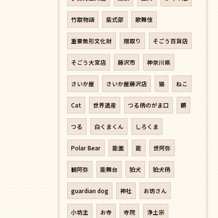
竹取物語
紫式部
歌舞伎
重要無形文化財
隈取り
そごう百貨店
そごう大宮店
藤沢市
神奈川県
さいか屋
さいか屋藤沢店
猫
ねこ
Cat
世界遺産
つる柄のがま口
鶴
つる
白くまくん
しろくま
Polar Bear
能面
能
世阿弥
観阿弥
能舞台
狛犬
狛犬柄
guardian dog
神社
お坊さん
小坊主
お寺
寺院
浄土宗