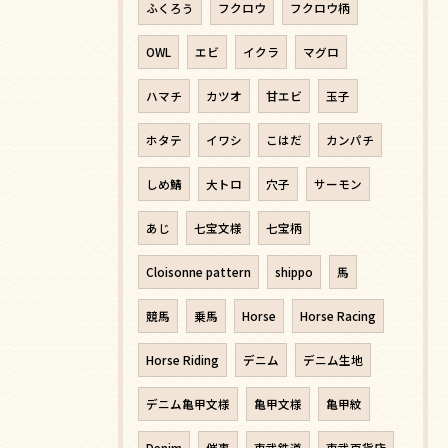
ふくろう
フクロウ
フクロウ柄
OWL
エビ
イクラ
マグロ
ハマチ
カツオ
甘エビ
玉子
ホタテ
イワシ
こはだ
カンパチ
しめ鯖
大トロ
穴子
サーモン
あじ
七宝文様
七宝柄
Cloisonne pattern
shippo
馬
競馬
乗馬
Horse
Horse Racing
Horse Riding
デニム
デニム生地
デニム亀甲文様
亀甲文様
亀甲紋