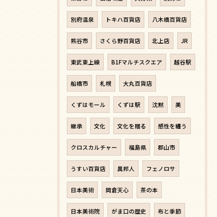
別府温泉
トキハ百貨店
八木橋百貨店
熊谷市
さくら野百貨店
北上店
JR
東武東上線
B1Fマルチスクエア
越谷駅
船橋市
札幌
大丸百貨店
くずはモール
くずは駅
沈黙
美
継承
文化
文化を贈る
感性を纏う
クロスカルチャー
福島県
郡山市
うすい百貨店
異邦人
フェノロサ
日本美術
岡倉天心
茶の本
日本美術院
がま口の歴史
布と季節