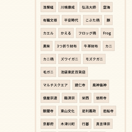
涅槃経
川端康成
弘法大師
空海
有職文様
平安時代
こぶた柄
豚
カエル
かえる
フロッグ柄
Frog
黒柴
3つ折り財布
牛革財布
カニ
カニ柄
ズワイガニ
モズクガニ
毛ガニ
池袋東武百貨店
マルチスクエア
建仁寺
風神雷神
俵屋宗達
臨済宗
栄西
慈照寺
銀閣寺
東山文化
足利義政
岩船寺
京都府
木津川町
行基
真言律宗