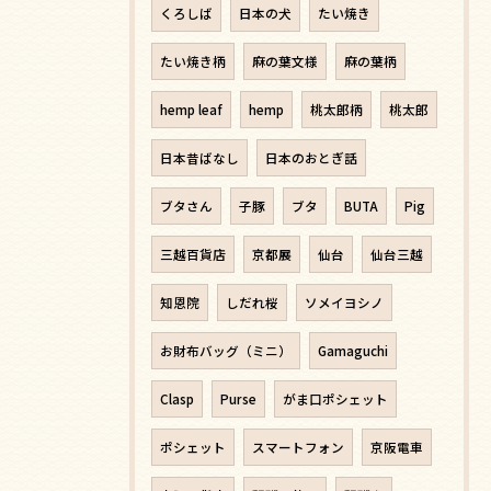
くろしば
日本の犬
たい焼き
たい焼き柄
麻の葉文様
麻の葉柄
hemp leaf
hemp
桃太郎柄
桃太郎
日本昔ばなし
日本のおとぎ話
ブタさん
子豚
ブタ
BUTA
Pig
三越百貨店
京都展
仙台
仙台三越
知恩院
しだれ桜
ソメイヨシノ
お財布バッグ（ミニ）
Gamaguchi
Clasp
Purse
がま口ポシェット
ポシェット
スマートフォン
京阪電車