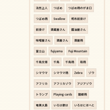
法然上人
つばめ
つばめ柄のがま口
つばめ柄
Swallow
帆布前掛け
前掛け
酒蔵屋さん
醬油屋さん
味噌屋さん
酒屋さん
酒屋柄
富士山
fujiyama
Fuji Mountain
千鳥文様
千鳥
千鳥柄
和柄
シマウマ
シマウマ柄
Zebra
ゾウ
アフリカ
アフリカゾウ
アジアゾウ
トランプ
Playing cards
龍郷柄
奄美大島
いろは歌は
いろはにほへと