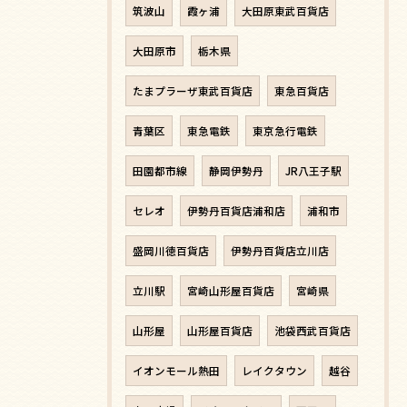
筑波山
霞ヶ浦
大田原東武百貨店
大田原市
栃木県
たまプラーザ東武百貨店
東急百貨店
青葉区
東急電鉄
東京急行電鉄
田園都市線
静岡伊勢丹
JR八王子駅
セレオ
伊勢丹百貨店浦和店
浦和市
盛岡川徳百貨店
伊勢丹百貨店立川店
立川駅
宮崎山形屋百貨店
宮崎県
山形屋
山形屋百貨店
池袋西武百貨店
イオンモール熱田
レイクタウン
越谷