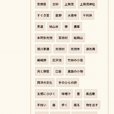
京野菜
立砂
上賀茂
上賀茂神社
すぐき菜
紫野
大徳寺
千利休
茶道
枯山水
禅
鷹峯
本阿弥光悦
芸術村
船岡山
徳川家康
光悦村
光悦寺
源光庵
嵯峨野
広沢池
竹林の小径
月と野菜
口金
異国の小物
西洋の文化
手のひらの詩
五感にひびく
味噌汁
畳
風呂敷
手拭い
器
歩く
座る
物を出す