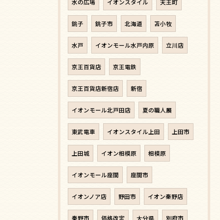
水の広場
イオンスタイル
天王町
銚子
銚子市
北海道
苫小牧
水戸
イオンモール水戸内原
立川店
京王百貨店
京王電鉄
京王百貨店新宿店
新宿
イオンモール北戸田店
夏の職人展
東武電車
イオンスタイル上田
上田市
上田城
イオン相模原
相模原
イオンモール座間
座間市
イオンノア店
野田市
イオン秦野店
秦野市
価格改定
大分県
別府市