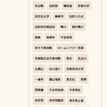
何必館
出町柳
鯖街道
京都大学
同志社大学
鯖寿司
出町ふたば
出町枡形商店街
鴨川
朝の鴨川
岡崎
南禅寺
平安神宮
京セラ美術館
ロームシアター京都
京都国立近代美術館
疏水
北白川
比叡山
白川通り
京都芸術大学
一乗寺
叡山電鉄
恵文社
西陣
西陣織
千本釈迦堂
今宮神社
修学院
修学院離宮
後水尾上皇