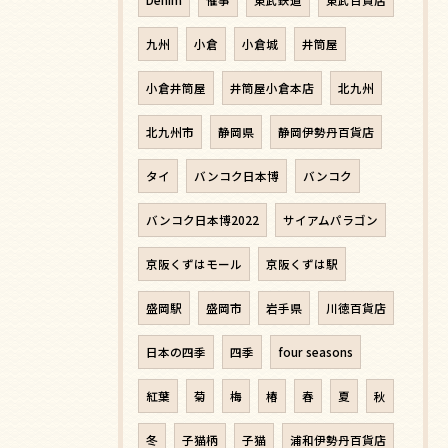
Denim
催事
東武鉄道
東武百貨店
九州
小倉
小倉城
井筒屋
小倉井筒屋
井筒屋小倉本店
北九州
北九州市
静岡県
静岡伊勢丹百貨店
タイ
バンコク日本博
バンコク
バンコク日本博2022
サイアムパラゴン
京阪くずはモール
京阪くずは駅
盛岡駅
盛岡市
岩手県
川徳百貨店
日本の四季
四季
four seasons
紅葉
菊
梅
椿
春
夏
秋
冬
子猫柄
子猫
浦和伊勢丹百貨店