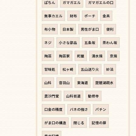
ぱちん
ガマガエル
ガマガエルの口
無事カエル
財布
ポーチ
金具
布小物
日本製
男性がま口
便利
ネジ
小さな部品
五条坂
茶わん坂
陶芸
陶芸家
町屋
清水焼
京焼
甘味処
松ヶ崎
五山送り火
妙法
山科
音羽山
東海道
琵琶湖疏水
毘沙門堂
山科街道
勧修寺
口金の精度
バネの強さ
パチン
がま口の構造
閉じる
記憶の扉