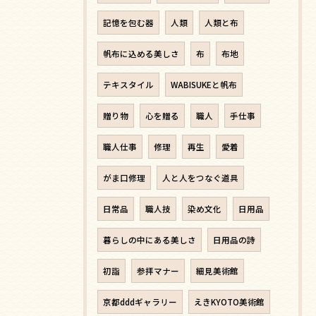
記憶を包む器
人類
人類と布
帆布に込める美しさ
布
布地
テキスタイル
WABISUKEと帆布
贈り物
心を贈る
職人
手仕事
職人仕事
修理
再生
愛着
がま口修理
人と人をつなぐ道具
日常品
職人技
染め文化
日用品
暮らしの中にある美しさ
日用品の詩
初詣
参拝マナー
細見美術館
京都dddギャラリー
えきKYOTO美術館