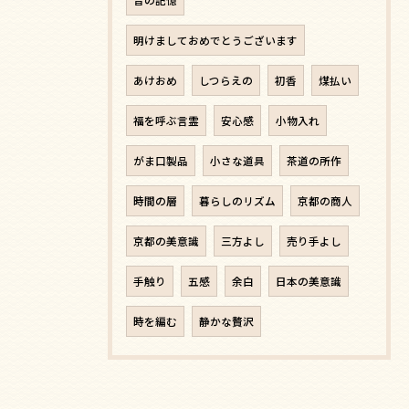
音の記憶
明けましておめでとうございます
あけおめ
しつらえの
初香
煤払い
福を呼ぶ言霊
安心感
小物入れ
がま口製品
小さな道具
茶道の所作
時間の層
暮らしのリズム
京都の商人
京都の美意識
三方よし
売り手よし
手触り
五感
余白
日本の美意識
時を編む
静かな贅沢