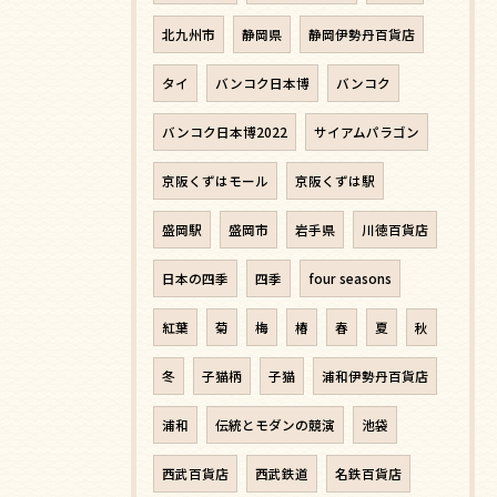
北九州市
静岡県
静岡伊勢丹百貨店
タイ
バンコク日本博
バンコク
バンコク日本博2022
サイアムパラゴン
京阪くずはモール
京阪くずは駅
盛岡駅
盛岡市
岩手県
川徳百貨店
日本の四季
四季
four seasons
紅葉
菊
梅
椿
春
夏
秋
冬
子猫柄
子猫
浦和伊勢丹百貨店
浦和
伝統とモダンの競演
池袋
西武百貨店
西武鉄道
名鉄百貨店