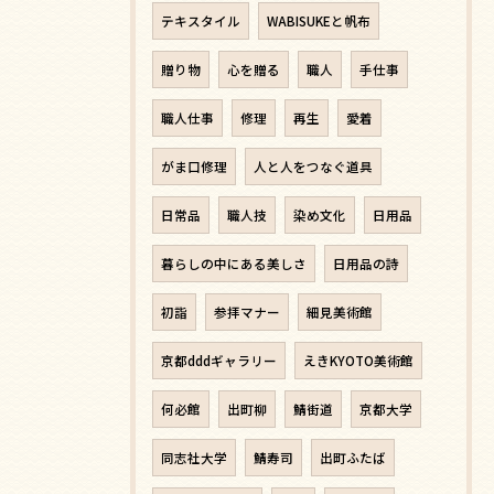
テキスタイル
WABISUKEと帆布
贈り物
心を贈る
職人
手仕事
職人仕事
修理
再生
愛着
がま口修理
人と人をつなぐ道具
日常品
職人技
染め文化
日用品
暮らしの中にある美しさ
日用品の詩
初詣
参拝マナー
細見美術館
京都dddギャラリー
えきKYOTO美術館
何必館
出町柳
鯖街道
京都大学
同志社大学
鯖寿司
出町ふたば