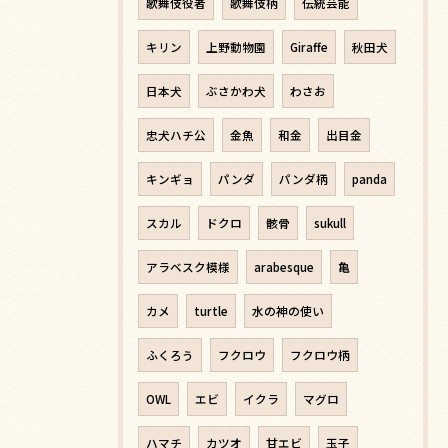
歌舞伎役者
歌舞伎柄
伝統芸能
キリン
上野動物園
Giraffe
秋田犬
日本犬
ぶさかわ犬
わさお
忠犬ハチ公
金魚
和金
出目金
キンギョ
パンダ
パンダ柄
panda
スカル
ドクロ
骸骨
sukull
アラベスク模様
arabesque
亀
カメ
turtle
水の神の使い
ふくろう
フクロウ
フクロウ柄
OWL
エビ
イクラ
マグロ
ハマチ
カツオ
甘エビ
玉子