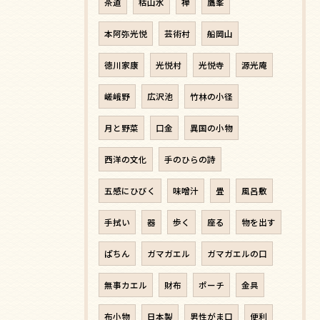
茶道
枯山水
禅
鷹峯
本阿弥光悦
芸術村
船岡山
徳川家康
光悦村
光悦寺
源光庵
嵯峨野
広沢池
竹林の小径
月と野菜
口金
異国の小物
西洋の文化
手のひらの詩
五感にひびく
味噌汁
畳
風呂敷
手拭い
器
歩く
座る
物を出す
ぱちん
ガマガエル
ガマガエルの口
無事カエル
財布
ポーチ
金具
布小物
日本製
男性がま口
便利