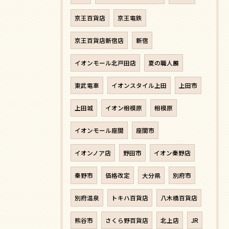
京王百貨店
京王電鉄
京王百貨店新宿店
新宿
イオンモール北戸田店
夏の職人展
東武電車
イオンスタイル上田
上田市
上田城
イオン相模原
相模原
イオンモール座間
座間市
イオンノア店
野田市
イオン秦野店
秦野市
価格改定
大分県
別府市
別府温泉
トキハ百貨店
八木橋百貨店
熊谷市
さくら野百貨店
北上店
JR