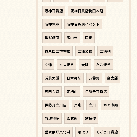
阪神百貨店
阪神百貨店梅田本店
阪神電車
阪神百貨店イベント
鳥獣戯画
高山寺
国宝
東京国立博物館
立涌文様
立涌柄
立涌
タコ焼き
大阪
たこ焼き
浦島太朗
日本書紀
万葉集
金太郎
坂田金時
足柄山
伊勢丹百貨店
伊勢丹立川店
東京
立川
かぐや姫
竹取物語
紫式部
歌舞伎
重要無形文化財
隈取り
そごう百貨店