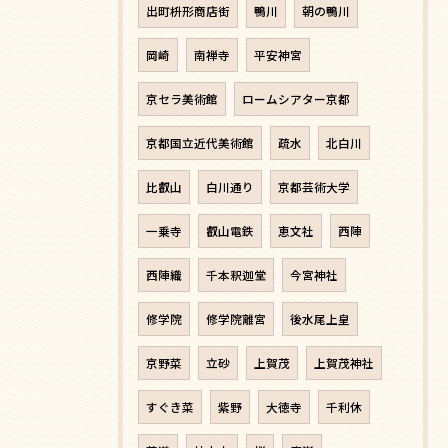
出町枡形商店街
鴨川
朝の鴨川
岡崎
南禅寺
平安神宮
京セラ美術館
ロームシアター京都
京都国立近代美術館
疏水
北白川
比叡山
白川通り
京都芸術大学
一乗寺
叡山電鉄
恵文社
西陣
西陣織
千本釈迦堂
今宮神社
修学院
修学院離宮
後水尾上皇
京野菜
立砂
上賀茂
上賀茂神社
すぐき菜
紫野
大徳寺
千利休