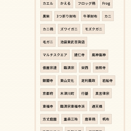
カエル
かえる
フロッグ柄
Frog
黒柴
3つ折り財布
牛革財布
カニ
カニ柄
ズワイガニ
モズクガニ
毛ガニ
池袋東武百貨店
マルチスクエア
建仁寺
風神雷神
俵屋宗達
臨済宗
栄西
慈照寺
銀閣寺
東山文化
足利義政
岩船寺
京都府
木津川町
行基
真言律宗
東福寺
臨済宗東福寺派
通天橋
方丈庭園
重森三玲
唐草柄
帆布