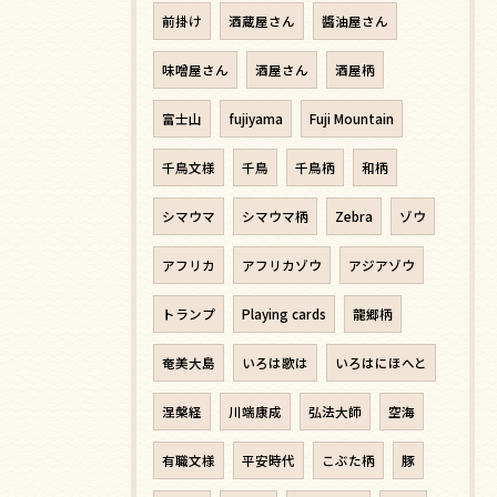
前掛け
酒蔵屋さん
醬油屋さん
味噌屋さん
酒屋さん
酒屋柄
富士山
fujiyama
Fuji Mountain
千鳥文様
千鳥
千鳥柄
和柄
シマウマ
シマウマ柄
Zebra
ゾウ
アフリカ
アフリカゾウ
アジアゾウ
トランプ
Playing cards
龍郷柄
奄美大島
いろは歌は
いろはにほへと
涅槃経
川端康成
弘法大師
空海
有職文様
平安時代
こぶた柄
豚