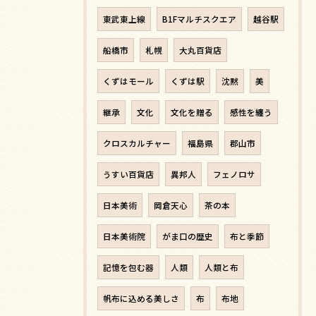
東武東上線
B1Fマルチスクエア
越谷駅
船橋市
札幌
大丸百貨店
くずはモール
くずは駅
沈黙
美
継承
文化
文化を贈る
感性を纏う
クロスカルチャー
福島県
郡山市
うすい百貨店
異邦人
フェノロサ
日本美術
岡倉天心
茶の本
日本美術院
がま口の歴史
布と季節
記憶を包む器
人類
人類と布
帆布に込める美しさ
布
布地