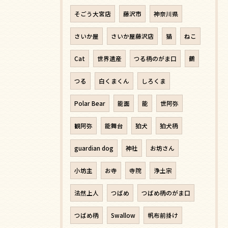
そごう大宮店
藤沢市
神奈川県
さいか屋
さいか屋藤沢店
猫
ねこ
Cat
世界遺産
つる柄のがま口
鶴
つる
白くまくん
しろくま
Polar Bear
能面
能
世阿弥
観阿弥
能舞台
狛犬
狛犬柄
guardian dog
神社
お坊さん
小坊主
お寺
寺院
浄土宗
法然上人
つばめ
つばめ柄のがま口
つばめ柄
Swallow
帆布前掛け