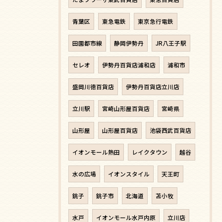
青葉区
東急電鉄
東京急行電鉄
田園都市線
静岡伊勢丹
JR八王子駅
セレオ
伊勢丹百貨店浦和店
浦和市
盛岡川徳百貨店
伊勢丹百貨店立川店
立川駅
宮崎山形屋百貨店
宮崎県
山形屋
山形屋百貨店
池袋西武百貨店
イオンモール熱田
レイクタウン
越谷
水の広場
イオンスタイル
天王町
銚子
銚子市
北海道
苫小牧
水戸
イオンモール水戸内原
立川店