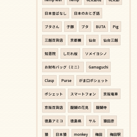
日本昔ばなし
日本のおとぎ話
ブタさん
子豚
ブタ
BUTA
Pig
三越百貨店
京都展
仙台
仙台三越
知恩院
しだれ桜
ソメイヨシノ
お財布バッグ（ミニ）
Gamaguchi
Clasp
Purse
がま口ポシェット
ポシェット
スマートフォン
京阪電車
京阪百貨店
醍醐の花見
醍醐寺
徳島アミコ
徳島県
サル
猿田彦
猿
日本猿
monkey
梅田
梅田駅