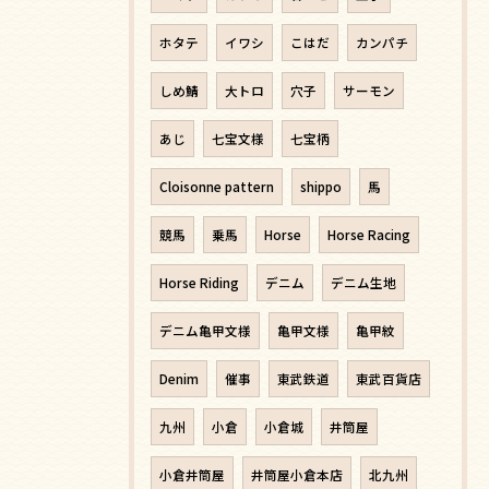
ホタテ
イワシ
こはだ
カンパチ
しめ鯖
大トロ
穴子
サーモン
あじ
七宝文様
七宝柄
Cloisonne pattern
shippo
馬
競馬
乗馬
Horse
Horse Racing
Horse Riding
デニム
デニム生地
デニム亀甲文様
亀甲文様
亀甲紋
Denim
催事
東武鉄道
東武百貨店
九州
小倉
小倉城
井筒屋
小倉井筒屋
井筒屋小倉本店
北九州