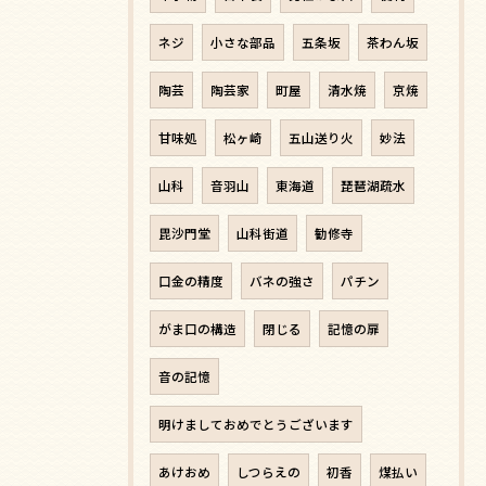
ネジ
小さな部品
五条坂
茶わん坂
陶芸
陶芸家
町屋
清水焼
京焼
甘味処
松ヶ崎
五山送り火
妙法
山科
音羽山
東海道
琵琶湖疏水
毘沙門堂
山科街道
勧修寺
口金の精度
バネの強さ
パチン
がま口の構造
閉じる
記憶の扉
音の記憶
明けましておめでとうございます
あけおめ
しつらえの
初香
煤払い