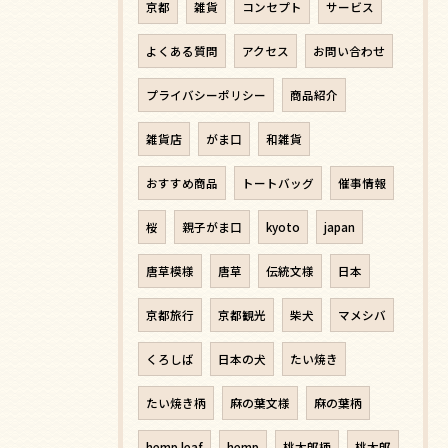
京都
雑貨
コンセプト
サービス
よくある質問
アクセス
お問い合わせ
プライバシーポリシー
商品紹介
雑貨店
がま口
和雑貨
おすすめ商品
トートバッグ
催事情報
桜
親子がま口
kyoto
japan
唐草模様
唐草
伝統文様
日本
京都旅行
京都観光
柴犬
マメシバ
くろしば
日本の犬
たい焼き
たい焼き柄
麻の葉文様
麻の葉柄
hemp leaf
hemp
桃太郎柄
桃太郎