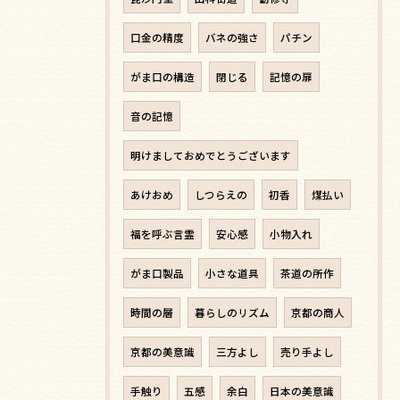
口金の精度
バネの強さ
パチン
がま口の構造
閉じる
記憶の扉
音の記憶
明けましておめでとうございます
あけおめ
しつらえの
初香
煤払い
福を呼ぶ言霊
安心感
小物入れ
がま口製品
小さな道具
茶道の所作
時間の層
暮らしのリズム
京都の商人
京都の美意識
三方よし
売り手よし
手触り
五感
余白
日本の美意識