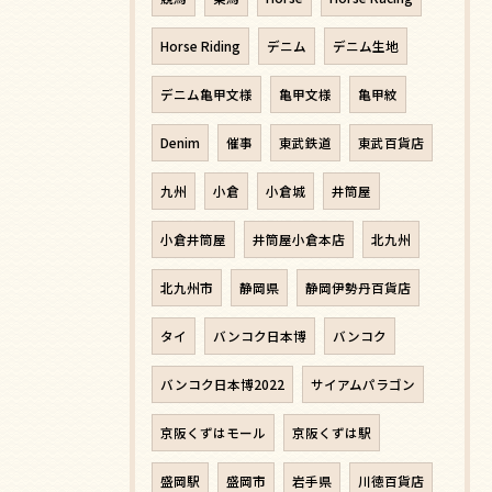
Horse Riding
デニム
デニム生地
デニム亀甲文様
亀甲文様
亀甲紋
Denim
催事
東武鉄道
東武百貨店
九州
小倉
小倉城
井筒屋
小倉井筒屋
井筒屋小倉本店
北九州
北九州市
静岡県
静岡伊勢丹百貨店
タイ
バンコク日本博
バンコク
バンコク日本博2022
サイアムパラゴン
京阪くずはモール
京阪くずは駅
盛岡駅
盛岡市
岩手県
川徳百貨店