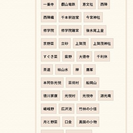
一乗寺
叡山電鉄
恵文社
西陣
西陣織
千本釈迦堂
今宮神社
修学院
修学院離宮
後水尾上皇
京野菜
立砂
上賀茂
上賀茂神社
すぐき菜
紫野
大徳寺
千利休
茶道
枯山水
禅
鷹峯
本阿弥光悦
芸術村
船岡山
徳川家康
光悦村
光悦寺
源光庵
嵯峨野
広沢池
竹林の小径
月と野菜
口金
異国の小物