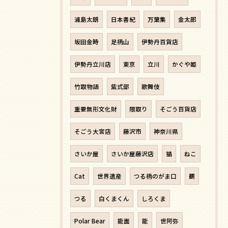
浦島太朗
日本書紀
万葉集
金太郎
坂田金時
足柄山
伊勢丹百貨店
伊勢丹立川店
東京
立川
かぐや姫
竹取物語
紫式部
歌舞伎
重要無形文化財
隈取り
そごう百貨店
そごう大宮店
藤沢市
神奈川県
さいか屋
さいか屋藤沢店
猫
ねこ
Cat
世界遺産
つる柄のがま口
鶴
つる
白くまくん
しろくま
Polar Bear
能面
能
世阿弥