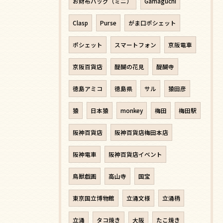
お財布バッグ（ミニ）
Gamaguchi
Clasp
Purse
がま口ポシェット
ポシェット
スマートフォン
京阪電車
京阪百貨店
醍醐の花見
醍醐寺
徳島アミコ
徳島県
サル
猿田彦
猿
日本猿
monkey
梅田
梅田駅
阪神百貨店
阪神百貨店梅田本店
阪神電車
阪神百貨店イベント
鳥獣戯画
高山寺
国宝
東京国立博物館
立涌文様
立涌柄
立涌
タコ焼き
大阪
たこ焼き