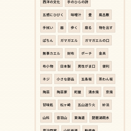
西洋の文化
手のひらの詩
五感にひびく
味噌汁
畳
風呂敷
手拭い
器
歩く
座る
物を出す
ぱちん
ガマガエル
ガマガエルの口
無事カエル
財布
ポーチ
金具
布小物
日本製
男性がま口
便利
ネジ
小さな部品
五条坂
茶わん坂
陶芸
陶芸家
町屋
清水焼
京焼
甘味処
松ヶ崎
五山送り火
妙法
山科
音羽山
東海道
琵琶湖疏水
毘沙門堂
山科街道
勧修寺