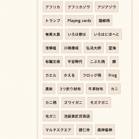
アフリカ
アフリカゾウ
アジアゾウ
トランプ
Playing cards
龍郷柄
奄美大島
いろは歌は
いろはにほへと
涅槃経
川端康成
弘法大師
空海
有職文様
平安時代
こぶた柄
豚
カエル
かえる
フロッグ柄
Frog
黒柴
3つ折り財布
牛革財布
カニ
カニ柄
ズワイガニ
モズクガニ
毛ガニ
池袋東武百貨店
マルチスクエア
建仁寺
風神雷神