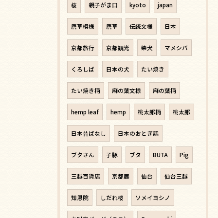
桜
親子がま口
kyoto
japan
唐草模様
唐草
伝統文様
日本
京都旅行
京都観光
柴犬
マメシバ
くろしば
日本の犬
たい焼き
たい焼き柄
麻の葉文様
麻の葉柄
hemp leaf
hemp
桃太郎柄
桃太郎
日本昔ばなし
日本のおとぎ話
ブタさん
子豚
ブタ
BUTA
Pig
三越百貨店
京都展
仙台
仙台三越
知恩院
しだれ桜
ソメイヨシノ