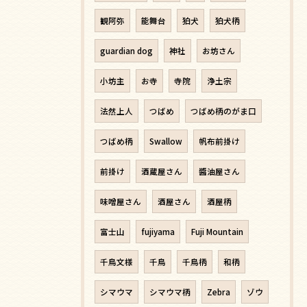
観阿弥
能舞台
狛犬
狛犬柄
guardian dog
神社
お坊さん
小坊主
お寺
寺院
浄土宗
法然上人
つばめ
つばめ柄のがま口
つばめ柄
Swallow
帆布前掛け
前掛け
酒蔵屋さん
醬油屋さん
味噌屋さん
酒屋さん
酒屋柄
富士山
fujiyama
Fuji Mountain
千鳥文様
千鳥
千鳥柄
和柄
シマウマ
シマウマ柄
Zebra
ゾウ