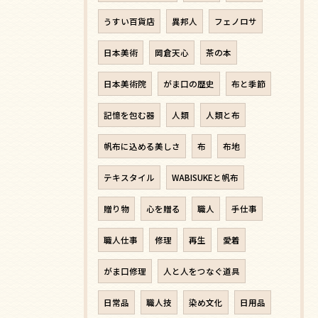
うすい百貨店
異邦人
フェノロサ
日本美術
岡倉天心
茶の本
日本美術院
がま口の歴史
布と季節
記憶を包む器
人類
人類と布
帆布に込める美しさ
布
布地
テキスタイル
WABISUKEと帆布
贈り物
心を贈る
職人
手仕事
職人仕事
修理
再生
愛着
がま口修理
人と人をつなぐ道具
日常品
職人技
染め文化
日用品