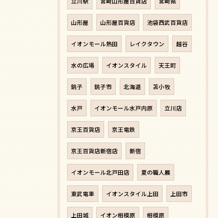
立川駅
宮崎山形屋百貨店
宮崎県
山形屋
山形屋百貨店
池袋西武百貨店
イオンモール熱田
レイクタウン
越谷
水の広場
イオンスタイル
天王町
銚子
銚子市
北海道
苫小牧
水戸
イオンモール水戸内原
立川店
京王百貨店
京王電鉄
京王百貨店新宿店
新宿
イオンモール北戸田店
夏の職人展
東武電車
イオンスタイル上田
上田市
上田城
イオン相模原
相模原