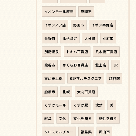
イオンモール座間
座間市
イオンノア店
野田市
イオン秦野店
秦野市
価格改定
大分県
別府市
別府温泉
トキハ百貨店
八木橋百貨店
熊谷市
さくら野百貨店
北上店
JR
東武東上線
B1Fマルチスクエア
越谷駅
船橋市
札幌
大丸百貨店
くずはモール
くずは駅
沈黙
美
継承
文化
文化を贈る
感性を纏う
クロスカルチャー
福島県
郡山市