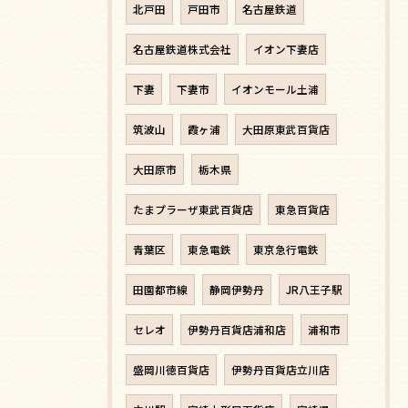
北戸田
戸田市
名古屋鉄道
名古屋鉄道株式会社
イオン下妻店
下妻
下妻市
イオンモール土浦
筑波山
霞ヶ浦
大田原東武百貨店
大田原市
栃木県
たまプラーザ東武百貨店
東急百貨店
青葉区
東急電鉄
東京急行電鉄
田園都市線
静岡伊勢丹
JR八王子駅
セレオ
伊勢丹百貨店浦和店
浦和市
盛岡川徳百貨店
伊勢丹百貨店立川店