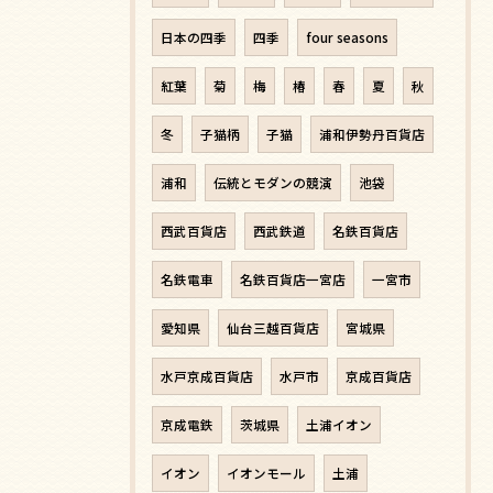
日本の四季
四季
four seasons
紅葉
菊
梅
椿
春
夏
秋
冬
子猫柄
子猫
浦和伊勢丹百貨店
浦和
伝統とモダンの競演
池袋
西武百貨店
西武鉄道
名鉄百貨店
名鉄電車
名鉄百貨店一宮店
一宮市
愛知県
仙台三越百貨店
宮城県
水戸京成百貨店
水戸市
京成百貨店
京成電鉄
茨城県
土浦イオン
イオン
イオンモール
土浦