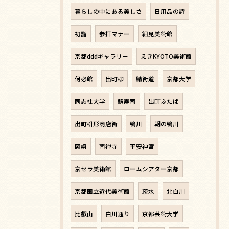
暮らしの中にある美しさ
日用品の詩
初詣
参拝マナー
細見美術館
京都dddギャラリー
えきKYOTO美術館
何必館
出町柳
鯖街道
京都大学
同志社大学
鯖寿司
出町ふたば
出町枡形商店街
鴨川
朝の鴨川
岡崎
南禅寺
平安神宮
京セラ美術館
ロームシアター京都
京都国立近代美術館
疏水
北白川
比叡山
白川通り
京都芸術大学