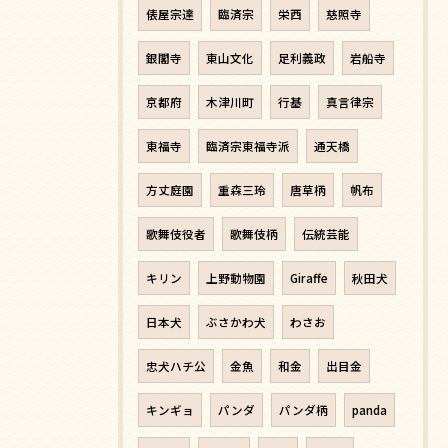
俵屋宗達
臨済宗
栄西
慈照寺
銀閣寺
東山文化
足利義政
岩船寺
京都府
木津川町
行基
真言律宗
東福寺
臨済宗東福寺派
通天橋
方丈庭園
重森三玲
唐草柄
帆布
歌舞伎役者
歌舞伎柄
伝統芸能
キリン
上野動物園
Giraffe
秋田犬
日本犬
ぶさかわ犬
わさお
忠犬ハチ公
金魚
和金
出目金
キンギョ
パンダ
パンダ柄
panda