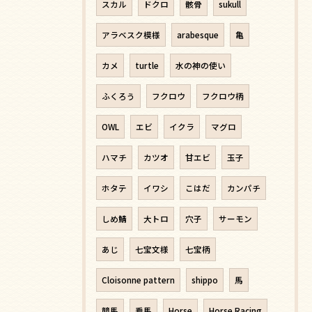
スカル
ドクロ
骸骨
sukull
アラベスク模様
arabesque
亀
カメ
turtle
水の神の使い
ふくろう
フクロウ
フクロウ柄
OWL
エビ
イクラ
マグロ
ハマチ
カツオ
甘エビ
玉子
ホタテ
イワシ
こはだ
カンパチ
しめ鯖
大トロ
穴子
サーモン
あじ
七宝文様
七宝柄
Cloisonne pattern
shippo
馬
競馬
乗馬
Horse
Horse Racing