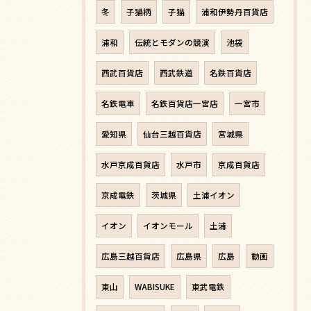
冬
子猫柄
子猫
浦和伊勢丹百貨店
浦和
伝統とモダンの競演
池袋
西武百貨店
西武鉄道
名鉄百貨店
名鉄電車
名鉄百貨店一宮店
一宮市
愛知県
仙台三越百貨店
宮城県
水戸京成百貨店
水戸市
京成百貨店
京成電鉄
茨城県
土浦イオン
イオン
イオンモール
土浦
広島三越百貨店
広島県
広島
動画
東山
WABISUKE
東武電鉄