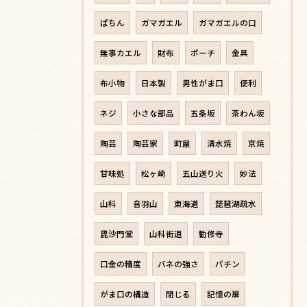
ぱちん
ガマガエル
ガマガエルの口
無事カエル
財布
ポーチ
金具
布小物
日本製
男性がま口
便利
ネジ
小さな部品
五条坂
茶わん坂
陶芸
陶芸家
町屋
清水焼
京焼
甘味処
松ヶ崎
五山送り火
妙法
山科
音羽山
東海道
琵琶湖疏水
毘沙門堂
山科街道
勧修寺
口金の精度
バネの強さ
パチン
がま口の構造
閉じる
記憶の扉