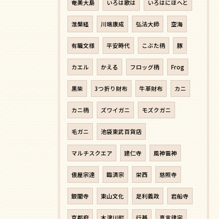
奄美大島
いろは歌は
いろはにほへと
涅槃経
川端康成
弘法大師
空海
有職文様
平安時代
こぶた柄
豚
カエル
かえる
フロッグ柄
Frog
黒柴
3つ折り財布
牛革財布
カニ
カニ柄
ズワイガニ
モズクガニ
毛ガニ
池袋東武百貨店
マルチスクエア
建仁寺
風神雷神
俵屋宗達
臨済宗
栄西
慈照寺
銀閣寺
東山文化
足利義政
岩船寺
京都府
木津川町
行基
真言律宗