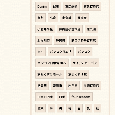
Denim
催事
東武鉄道
東武百貨店
九州
小倉
小倉城
井筒屋
小倉井筒屋
井筒屋小倉本店
北九州
北九州市
静岡県
静岡伊勢丹百貨店
タイ
バンコク日本博
バンコク
バンコク日本博2022
サイアムパラゴン
京阪くずはモール
京阪くずは駅
盛岡駅
盛岡市
岩手県
川徳百貨店
日本の四季
四季
four seasons
紅葉
菊
梅
椿
春
夏
秋