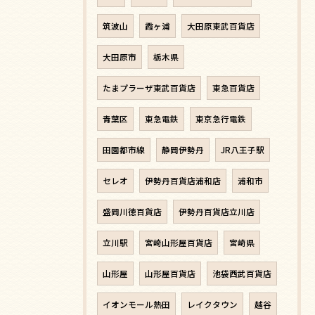
筑波山
霞ヶ浦
大田原東武百貨店
大田原市
栃木県
たまプラーザ東武百貨店
東急百貨店
青葉区
東急電鉄
東京急行電鉄
田園都市線
静岡伊勢丹
JR八王子駅
セレオ
伊勢丹百貨店浦和店
浦和市
盛岡川徳百貨店
伊勢丹百貨店立川店
立川駅
宮崎山形屋百貨店
宮崎県
山形屋
山形屋百貨店
池袋西武百貨店
イオンモール熱田
レイクタウン
越谷