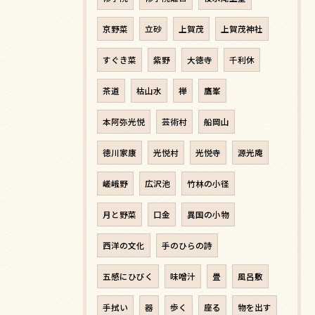
京野菜
立砂
上賀茂
上賀茂神社
すぐき菜
紫野
大徳寺
千利休
茶道
枯山水
禅
鷹峯
本阿弥光悦
芸術村
船岡山
徳川家康
光悦村
光悦寺
源光庵
嵯峨野
広沢池
竹林の小径
月と野菜
口金
異国の小物
西洋の文化
手のひらの詩
五感にひびく
味噌汁
畳
風呂敷
手拭い
器
歩く
座る
物を出す