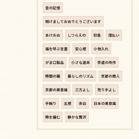
音の記憶
明けましておめでとうございます
あけおめ
しつらえの
初香
煤払い
福を呼ぶ言霊
安心感
小物入れ
がま口製品
小さな道具
茶道の所作
時間の層
暮らしのリズム
京都の商人
京都の美意識
三方よし
売り手よし
手触り
五感
余白
日本の美意識
時を編む
静かな贅沢