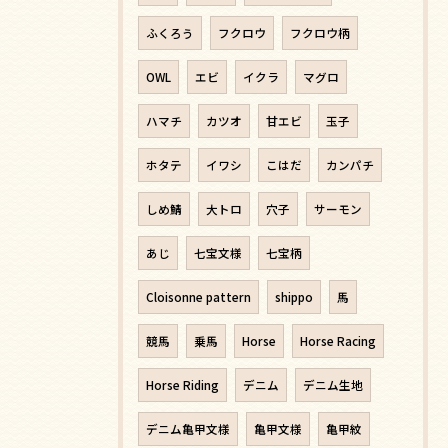
ふくろう
フクロウ
フクロウ柄
OWL
エビ
イクラ
マグロ
ハマチ
カツオ
甘エビ
玉子
ホタテ
イワシ
こはだ
カンパチ
しめ鯖
大トロ
穴子
サーモン
あじ
七宝文様
七宝柄
Cloisonne pattern
shippo
馬
競馬
乗馬
Horse
Horse Racing
Horse Riding
デニム
デニム生地
デニム亀甲文様
亀甲文様
亀甲紋