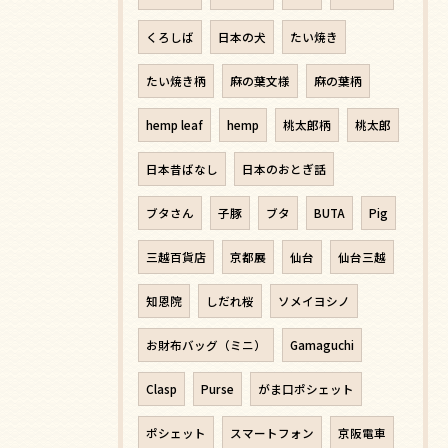
くろしば
日本の犬
たい焼き
たい焼き柄
麻の葉文様
麻の葉柄
hemp leaf
hemp
桃太郎柄
桃太郎
日本昔ばなし
日本のおとぎ話
ブタさん
子豚
ブタ
BUTA
Pig
三越百貨店
京都展
仙台
仙台三越
知恩院
しだれ桜
ソメイヨシノ
お財布バッグ（ミニ）
Gamaguchi
Clasp
Purse
がま口ポシェット
ポシェット
スマートフォン
京阪電車