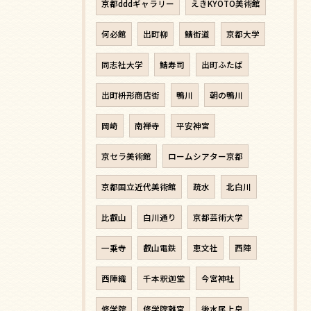
京都dddギャラリー
えきKYOTO美術館
何必館
出町柳
鯖街道
京都大学
同志社大学
鯖寿司
出町ふたば
出町枡形商店街
鴨川
朝の鴨川
岡崎
南禅寺
平安神宮
京セラ美術館
ロームシアター京都
京都国立近代美術館
疏水
北白川
比叡山
白川通り
京都芸術大学
一乗寺
叡山電鉄
恵文社
西陣
西陣織
千本釈迦堂
今宮神社
修学院
修学院離宮
後水尾上皇