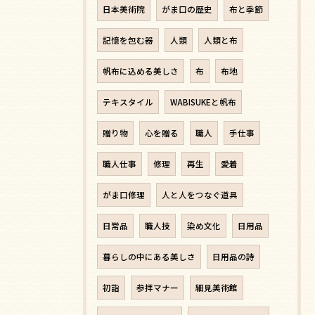
日本美術院
がま口の歴史
布と季節
記憶を包む器
人類
人類と布
帆布に込める美しさ
布
布地
テキスタイル
WABISUKEと帆布
贈り物
心を贈る
職人
手仕事
職人仕事
修理
再生
愛着
がま口修理
人と人をつなぐ道具
日常品
職人技
染め文化
日用品
暮らしの中にある美しさ
日用品の詩
初詣
参拝マナー
細見美術館