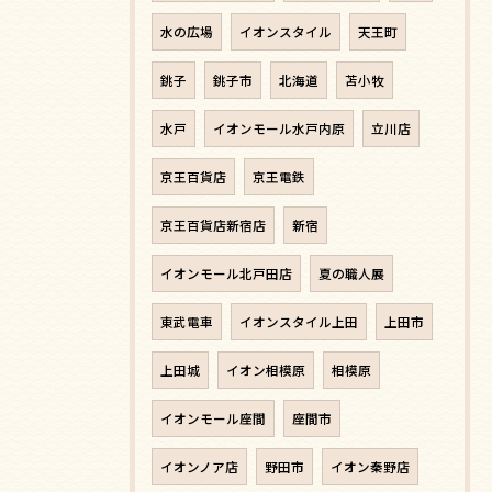
水の広場
イオンスタイル
天王町
銚子
銚子市
北海道
苫小牧
水戸
イオンモール水戸内原
立川店
京王百貨店
京王電鉄
京王百貨店新宿店
新宿
イオンモール北戸田店
夏の職人展
東武電車
イオンスタイル上田
上田市
上田城
イオン相模原
相模原
イオンモール座間
座間市
イオンノア店
野田市
イオン秦野店