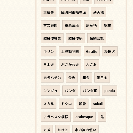
東福寺
臨済宗東福寺派
通天橋
方丈庭園
重森三玲
唐草柄
帆布
歌舞伎役者
歌舞伎柄
伝統芸能
キリン
上野動物園
Giraffe
秋田犬
日本犬
ぶさかわ犬
わさお
忠犬ハチ公
金魚
和金
出目金
キンギョ
パンダ
パンダ柄
panda
スカル
ドクロ
骸骨
sukull
アラベスク模様
arabesque
亀
カメ
turtle
水の神の使い