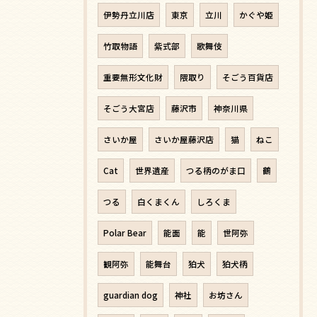
伊勢丹立川店
東京
立川
かぐや姫
竹取物語
紫式部
歌舞伎
重要無形文化財
隈取り
そごう百貨店
そごう大宮店
藤沢市
神奈川県
さいか屋
さいか屋藤沢店
猫
ねこ
Cat
世界遺産
つる柄のがま口
鶴
つる
白くまくん
しろくま
Polar Bear
能面
能
世阿弥
観阿弥
能舞台
狛犬
狛犬柄
guardian dog
神社
お坊さん