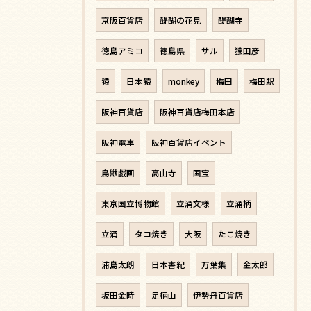
京阪百貨店
醍醐の花見
醍醐寺
徳島アミコ
徳島県
サル
猿田彦
猿
日本猿
monkey
梅田
梅田駅
阪神百貨店
阪神百貨店梅田本店
阪神電車
阪神百貨店イベント
鳥獣戯画
高山寺
国宝
東京国立博物館
立涌文様
立涌柄
立涌
タコ焼き
大阪
たこ焼き
浦島太朗
日本書紀
万葉集
金太郎
坂田金時
足柄山
伊勢丹百貨店