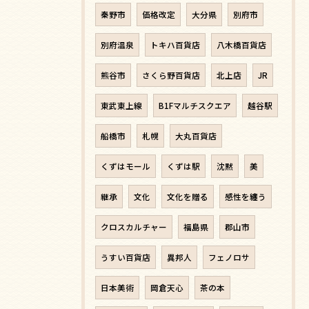
秦野市
価格改定
大分県
別府市
別府温泉
トキハ百貨店
八木橋百貨店
熊谷市
さくら野百貨店
北上店
JR
東武東上線
B1Fマルチスクエア
越谷駅
船橋市
札幌
大丸百貨店
くずはモール
くずは駅
沈黙
美
継承
文化
文化を贈る
感性を纏う
クロスカルチャー
福島県
郡山市
うすい百貨店
異邦人
フェノロサ
日本美術
岡倉天心
茶の本