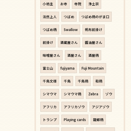
小坊主
お寺
寺院
浄土宗
法然上人
つばめ
つばめ柄のがま口
つばめ柄
Swallow
帆布前掛け
前掛け
酒蔵屋さん
醬油屋さん
味噌屋さん
酒屋さん
酒屋柄
富士山
fujiyama
Fuji Mountain
千鳥文様
千鳥
千鳥柄
和柄
シマウマ
シマウマ柄
Zebra
ゾウ
アフリカ
アフリカゾウ
アジアゾウ
トランプ
Playing cards
龍郷柄