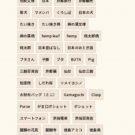
伝統文様
日本
京都旅行
京都観光
柴犬
マメシバ
くろしば
日本の犬
たい焼き
たい焼き柄
麻の葉文様
麻の葉柄
hemp leaf
hemp
桃太郎柄
桃太郎
日本昔ばなし
日本のおとぎ話
ブタさん
子豚
ブタ
BUTA
Pig
三越百貨店
京都展
仙台
仙台三越
知恩院
しだれ桜
ソメイヨシノ
お財布バッグ（ミニ）
Gamaguchi
Clasp
Purse
がま口ポシェット
ポシェット
スマートフォン
京阪電車
京阪百貨店
醍醐の花見
醍醐寺
徳島アミコ
徳島県