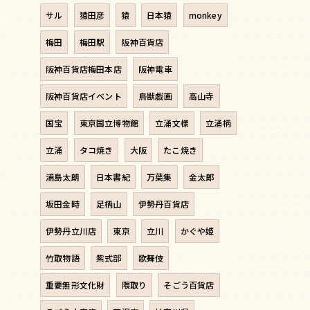
サル
猿田彦
猿
日本猿
monkey
梅田
梅田駅
阪神百貨店
阪神百貨店梅田本店
阪神電車
阪神百貨店イベント
鳥獣戯画
高山寺
国宝
東京国立博物館
立涌文様
立涌柄
立涌
タコ焼き
大阪
たこ焼き
浦島太朗
日本書紀
万葉集
金太郎
坂田金時
足柄山
伊勢丹百貨店
伊勢丹立川店
東京
立川
かぐや姫
竹取物語
紫式部
歌舞伎
重要無形文化財
隈取り
そごう百貨店