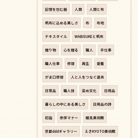
記憶を包む器
人類
人類と布
帆布に込める美しさ
布
布地
テキスタイル
WABISUKEと帆布
贈り物
心を贈る
職人
手仕事
職人仕事
修理
再生
愛着
がま口修理
人と人をつなぐ道具
日常品
職人技
染め文化
日用品
暮らしの中にある美しさ
日用品の詩
初詣
参拝マナー
細見美術館
京都dddギャラリー
えきKYOTO美術館