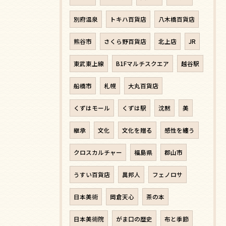
別府温泉
トキハ百貨店
八木橋百貨店
熊谷市
さくら野百貨店
北上店
JR
東武東上線
B1Fマルチスクエア
越谷駅
船橋市
札幌
大丸百貨店
くずはモール
くずは駅
沈黙
美
継承
文化
文化を贈る
感性を纏う
クロスカルチャー
福島県
郡山市
うすい百貨店
異邦人
フェノロサ
日本美術
岡倉天心
茶の本
日本美術院
がま口の歴史
布と季節