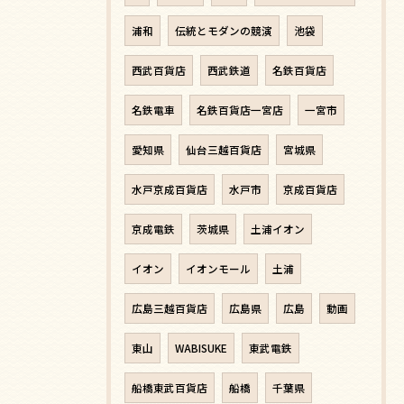
浦和
伝統とモダンの競演
池袋
西武百貨店
西武鉄道
名鉄百貨店
名鉄電車
名鉄百貨店一宮店
一宮市
愛知県
仙台三越百貨店
宮城県
水戸京成百貨店
水戸市
京成百貨店
京成電鉄
茨城県
土浦イオン
イオン
イオンモール
土浦
広島三越百貨店
広島県
広島
動画
東山
WABISUKE
東武電鉄
船橋東武百貨店
船橋
千葉県