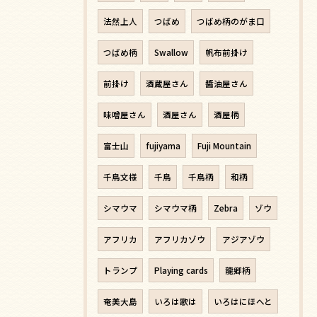
法然上人
つばめ
つばめ柄のがま口
つばめ柄
Swallow
帆布前掛け
前掛け
酒蔵屋さん
醬油屋さん
味噌屋さん
酒屋さん
酒屋柄
富士山
fujiyama
Fuji Mountain
千鳥文様
千鳥
千鳥柄
和柄
シマウマ
シマウマ柄
Zebra
ゾウ
アフリカ
アフリカゾウ
アジアゾウ
トランプ
Playing cards
龍郷柄
奄美大島
いろは歌は
いろはにほへと