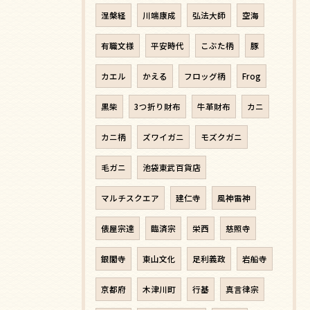
涅槃経
川端康成
弘法大師
空海
有職文様
平安時代
こぶた柄
豚
カエル
かえる
フロッグ柄
Frog
黒柴
3つ折り財布
牛革財布
カニ
カニ柄
ズワイガニ
モズクガニ
毛ガニ
池袋東武百貨店
マルチスクエア
建仁寺
風神雷神
俵屋宗達
臨済宗
栄西
慈照寺
銀閣寺
東山文化
足利義政
岩船寺
京都府
木津川町
行基
真言律宗