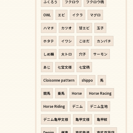
ふくろう
フクロウ
フクロウ柄
OWL
エビ
イクラ
マグロ
ハマチ
カツオ
甘エビ
玉子
ホタテ
イワシ
こはだ
カンパチ
しめ鯖
大トロ
穴子
サーモン
あじ
七宝文様
七宝柄
Cloisonne pattern
shippo
馬
競馬
乗馬
Horse
Horse Racing
Horse Riding
デニム
デニム生地
デニム亀甲文様
亀甲文様
亀甲紋
Denim
催事
東武鉄道
東武百貨店