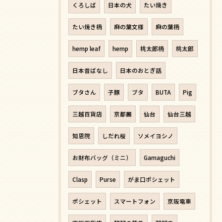
くろしば
日本の犬
たい焼き
たい焼き柄
麻の葉文様
麻の葉柄
hemp leaf
hemp
桃太郎柄
桃太郎
日本昔ばなし
日本のおとぎ話
ブタさん
子豚
ブタ
BUTA
Pig
三越百貨店
京都展
仙台
仙台三越
知恩院
しだれ桜
ソメイヨシノ
お財布バッグ（ミニ）
Gamaguchi
Clasp
Purse
がま口ポシェット
ポシェット
スマートフォン
京阪電車