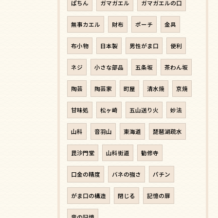
ぱちん
ガマガエル
ガマガエルの口
無事カエル
財布
ポーチ
金具
布小物
日本製
男性がま口
便利
ネジ
小さな部品
五条坂
茶わん坂
陶芸
陶芸家
町屋
清水焼
京焼
甘味処
松ヶ崎
五山送り火
妙法
山科
音羽山
東海道
琵琶湖疏水
毘沙門堂
山科街道
勧修寺
口金の精度
バネの強さ
パチン
がま口の構造
閉じる
記憶の扉
音の記憶