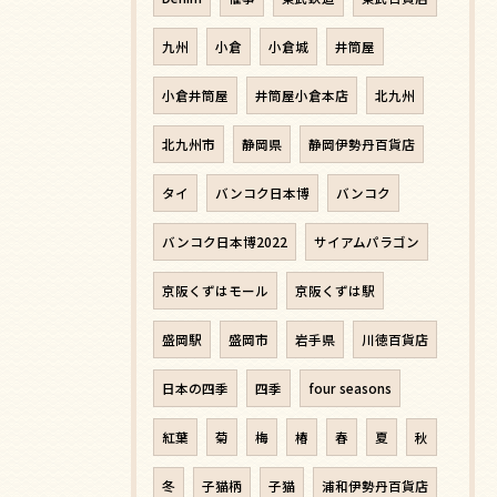
九州
小倉
小倉城
井筒屋
小倉井筒屋
井筒屋小倉本店
北九州
北九州市
静岡県
静岡伊勢丹百貨店
タイ
バンコク日本博
バンコク
バンコク日本博2022
サイアムパラゴン
京阪くずはモール
京阪くずは駅
盛岡駅
盛岡市
岩手県
川徳百貨店
日本の四季
四季
four seasons
紅葉
菊
梅
椿
春
夏
秋
冬
子猫柄
子猫
浦和伊勢丹百貨店