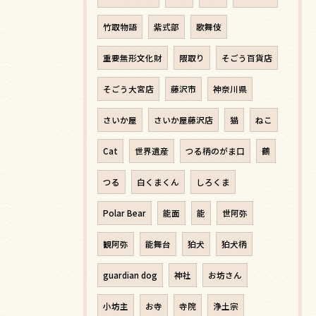
竹取物語
紫式部
歌舞伎
重要無形文化財
隈取り
そごう百貨店
そごう大宮店
藤沢市
神奈川県
さいか屋
さいか屋藤沢店
猫
ねこ
Cat
世界遺産
つる柄のがま口
鶴
つる
白くまくん
しろくま
Polar Bear
能面
能
世阿弥
観阿弥
能舞台
狛犬
狛犬柄
guardian dog
神社
お坊さん
小坊主
お寺
寺院
浄土宗