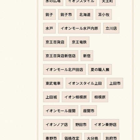
水の広場
イオンスタイル
天王町
銚子
銚子市
北海道
苫小牧
水戸
イオンモール水戸内原
立川店
京王百貨店
京王電鉄
京王百貨店新宿店
新宿
イオンモール北戸田店
夏の職人展
東武電車
イオンスタイル上田
上田市
上田城
イオン相模原
相模原
イオンモール座間
座間市
イオンノア店
野田市
イオン秦野店
秦野市
価格改定
大分県
別府市