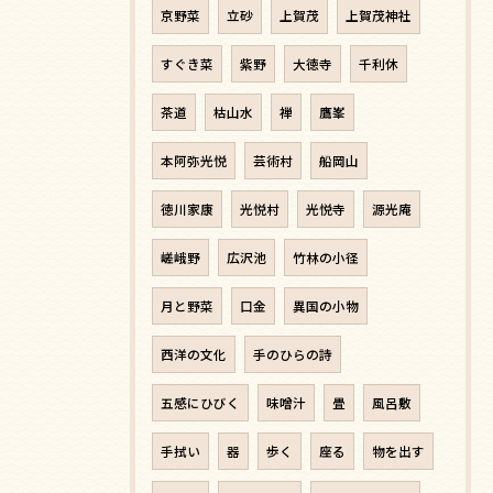
京野菜
立砂
上賀茂
上賀茂神社
すぐき菜
紫野
大徳寺
千利休
茶道
枯山水
禅
鷹峯
本阿弥光悦
芸術村
船岡山
徳川家康
光悦村
光悦寺
源光庵
嵯峨野
広沢池
竹林の小径
月と野菜
口金
異国の小物
西洋の文化
手のひらの詩
五感にひびく
味噌汁
畳
風呂敷
手拭い
器
歩く
座る
物を出す