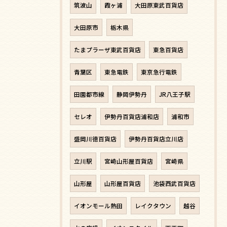
筑波山
霞ヶ浦
大田原東武百貨店
大田原市
栃木県
たまプラーザ東武百貨店
東急百貨店
青葉区
東急電鉄
東京急行電鉄
田園都市線
静岡伊勢丹
JR八王子駅
セレオ
伊勢丹百貨店浦和店
浦和市
盛岡川徳百貨店
伊勢丹百貨店立川店
立川駅
宮崎山形屋百貨店
宮崎県
山形屋
山形屋百貨店
池袋西武百貨店
イオンモール熱田
レイクタウン
越谷