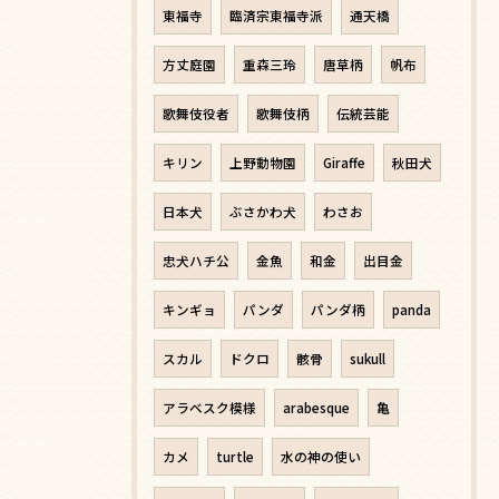
東福寺
臨済宗東福寺派
通天橋
方丈庭園
重森三玲
唐草柄
帆布
歌舞伎役者
歌舞伎柄
伝統芸能
キリン
上野動物園
Giraffe
秋田犬
日本犬
ぶさかわ犬
わさお
忠犬ハチ公
金魚
和金
出目金
キンギョ
パンダ
パンダ柄
panda
スカル
ドクロ
骸骨
sukull
アラベスク模様
arabesque
亀
カメ
turtle
水の神の使い