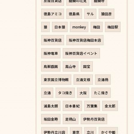
京阪百貨店
醍醐の花見
醍醐寺
徳島アミコ
徳島県
サル
猿田彦
猿
日本猿
monkey
梅田
梅田駅
阪神百貨店
阪神百貨店梅田本店
阪神電車
阪神百貨店イベント
鳥獣戯画
高山寺
国宝
東京国立博物館
立涌文様
立涌柄
立涌
タコ焼き
大阪
たこ焼き
浦島太朗
日本書紀
万葉集
金太郎
坂田金時
足柄山
伊勢丹百貨店
伊勢丹立川店
東京
立川
かぐや姫