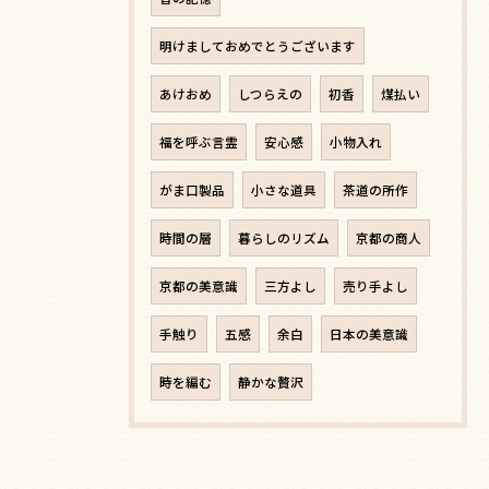
明けましておめでとうございます
あけおめ
しつらえの
初香
煤払い
福を呼ぶ言霊
安心感
小物入れ
がま口製品
小さな道具
茶道の所作
時間の層
暮らしのリズム
京都の商人
京都の美意識
三方よし
売り手よし
手触り
五感
余白
日本の美意識
時を編む
静かな贅沢