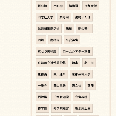
何必館
出町柳
鯖街道
京都大学
同志社大学
鯖寿司
出町ふたば
出町枡形商店街
鴨川
朝の鴨川
岡崎
南禅寺
平安神宮
京セラ美術館
ロームシアター京都
京都国立近代美術館
疏水
北白川
比叡山
白川通り
京都芸術大学
一乗寺
叡山電鉄
恵文社
西陣
西陣織
千本釈迦堂
今宮神社
修学院
修学院離宮
後水尾上皇