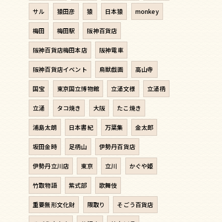
サル
猿田彦
猿
日本猿
monkey
梅田
梅田駅
阪神百貨店
阪神百貨店梅田本店
阪神電車
阪神百貨店イベント
鳥獣戯画
高山寺
国宝
東京国立博物館
立涌文様
立涌柄
立涌
タコ焼き
大阪
たこ焼き
浦島太朗
日本書紀
万葉集
金太郎
坂田金時
足柄山
伊勢丹百貨店
伊勢丹立川店
東京
立川
かぐや姫
竹取物語
紫式部
歌舞伎
重要無形文化財
隈取り
そごう百貨店