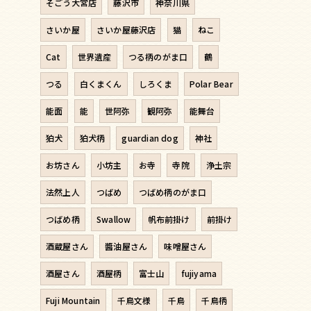
そごう大宮店
藤沢市
神奈川県
さいか屋
さいか屋藤沢店
猫
ねこ
Cat
世界遺産
つる柄のがま口
鶴
つる
白くまくん
しろくま
Polar Bear
能面
能
世阿弥
観阿弥
能舞台
狛犬
狛犬柄
guardian dog
神社
お坊さん
小坊主
お寺
寺院
浄土宗
法然上人
つばめ
つばめ柄のがま口
つばめ柄
Swallow
帆布前掛け
前掛け
酒蔵屋さん
醬油屋さん
味噌屋さん
酒屋さん
酒屋柄
富士山
fujiyama
Fuji Mountain
千鳥文様
千鳥
千鳥柄