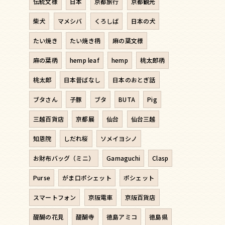
伝統文様
日本
京都旅行
京都観光
柴犬
マメシバ
くろしば
日本の犬
たい焼き
たい焼き柄
麻の葉文様
麻の葉柄
hemp leaf
hemp
桃太郎柄
桃太郎
日本昔ばなし
日本のおとぎ話
ブタさん
子豚
ブタ
BUTA
Pig
三越百貨店
京都展
仙台
仙台三越
知恩院
しだれ桜
ソメイヨシノ
お財布バッグ（ミニ）
Gamaguchi
Clasp
Purse
がま口ポシェット
ポシェット
スマートフォン
京阪電車
京阪百貨店
醍醐の花見
醍醐寺
徳島アミコ
徳島県