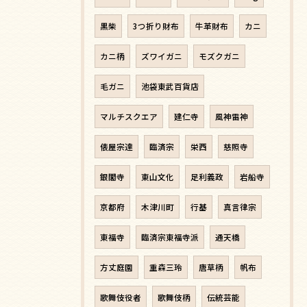
黒柴
3つ折り財布
牛革財布
カニ
カニ柄
ズワイガニ
モズクガニ
毛ガニ
池袋東武百貨店
マルチスクエア
建仁寺
風神雷神
俵屋宗達
臨済宗
栄西
慈照寺
銀閣寺
東山文化
足利義政
岩船寺
京都府
木津川町
行基
真言律宗
東福寺
臨済宗東福寺派
通天橋
方丈庭園
重森三玲
唐草柄
帆布
歌舞伎役者
歌舞伎柄
伝統芸能