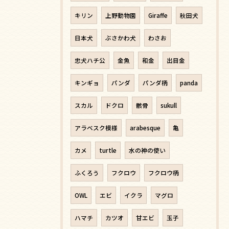
キリン
上野動物園
Giraffe
秋田犬
日本犬
ぶさかわ犬
わさお
忠犬ハチ公
金魚
和金
出目金
キンギョ
パンダ
パンダ柄
panda
スカル
ドクロ
骸骨
sukull
アラベスク模様
arabesque
亀
カメ
turtle
水の神の使い
ふくろう
フクロウ
フクロウ柄
OWL
エビ
イクラ
マグロ
ハマチ
カツオ
甘エビ
玉子