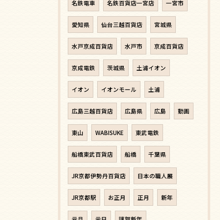
名鉄電車
名鉄百貨店一宮店
一宮市
愛知県
仙台三越百貨店
宮城県
水戸京成百貨店
水戸市
京成百貨店
京成電鉄
茨城県
土浦イオン
イオン
イオンモール
土浦
広島三越百貨店
広島県
広島
動画
東山
WABISUKE
東武電鉄
船橋東武百貨店
船橋
千葉県
JR京都伊勢丹百貨店
日本の職人展
JR京都駅
お正月
正月
新年
元旦
元日
謹賀新年