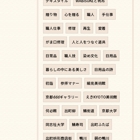
テキスタイル
WABISUKEと帆布
贈り物
心を贈る
職人
手仕事
職人仕事
修理
再生
愛着
がま口修理
人と人をつなぐ道具
日常品
職人技
染め文化
日用品
暮らしの中にある美しさ
日用品の詩
初詣
参拝マナー
細見美術館
京都dddギャラリー
えきKYOTO美術館
何必館
出町柳
鯖街道
京都大学
同志社大学
鯖寿司
出町ふたば
出町枡形商店街
鴨川
朝の鴨川