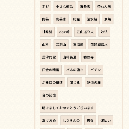
ネジ
小さな部品
五条坂
茶わん坂
陶芸
陶芸家
町屋
清水焼
京焼
甘味処
松ヶ崎
五山送り火
妙法
山科
音羽山
東海道
琵琶湖疏水
毘沙門堂
山科街道
勧修寺
口金の精度
バネの強さ
パチン
がま口の構造
閉じる
記憶の扉
音の記憶
明けましておめでとうございます
あけおめ
しつらえの
初香
煤払い