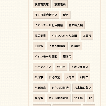
京王百貨店
京王電鉄
京王百貨店新宿店
新宿
イオンモール北戸田店
夏の職人展
東武電車
イオンスタイル上田
上田市
上田城
イオン相模原
相模原
イオンモール座間
座間市
イオンノア店
野田市
イオン秦野店
秦野市
価格改定
大分県
別府市
別府温泉
トキハ百貨店
八木橋百貨店
熊谷市
さくら野百貨店
北上店
JR