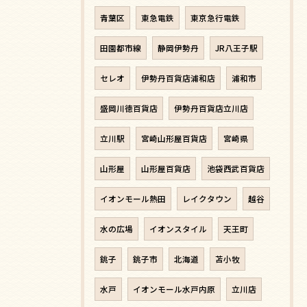
青葉区
東急電鉄
東京急行電鉄
田園都市線
静岡伊勢丹
JR八王子駅
セレオ
伊勢丹百貨店浦和店
浦和市
盛岡川徳百貨店
伊勢丹百貨店立川店
立川駅
宮崎山形屋百貨店
宮崎県
山形屋
山形屋百貨店
池袋西武百貨店
イオンモール熱田
レイクタウン
越谷
水の広場
イオンスタイル
天王町
銚子
銚子市
北海道
苫小牧
水戸
イオンモール水戸内原
立川店