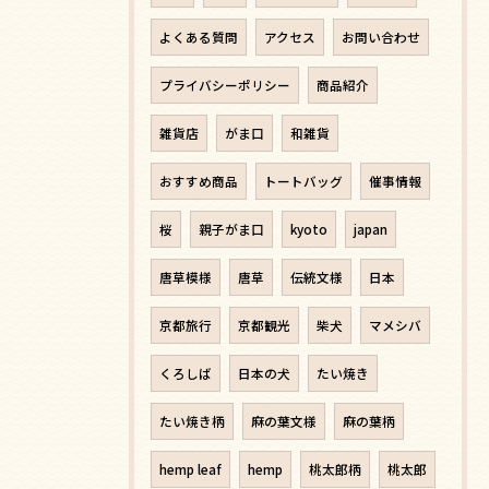
よくある質問
アクセス
お問い合わせ
プライバシーポリシー
商品紹介
雑貨店
がま口
和雑貨
おすすめ商品
トートバッグ
催事情報
桜
親子がま口
kyoto
japan
唐草模様
唐草
伝統文様
日本
京都旅行
京都観光
柴犬
マメシバ
くろしば
日本の犬
たい焼き
たい焼き柄
麻の葉文様
麻の葉柄
hemp leaf
hemp
桃太郎柄
桃太郎