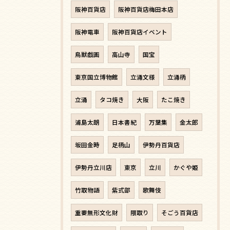
阪神百貨店
阪神百貨店梅田本店
阪神電車
阪神百貨店イベント
鳥獣戯画
高山寺
国宝
東京国立博物館
立涌文様
立涌柄
立涌
タコ焼き
大阪
たこ焼き
浦島太朗
日本書紀
万葉集
金太郎
坂田金時
足柄山
伊勢丹百貨店
伊勢丹立川店
東京
立川
かぐや姫
竹取物語
紫式部
歌舞伎
重要無形文化財
隈取り
そごう百貨店