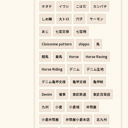
ホタテ
イワシ
こはだ
カンパチ
しめ鯖
大トロ
穴子
サーモン
あじ
七宝文様
七宝柄
Cloisonne pattern
shippo
馬
競馬
乗馬
Horse
Horse Racing
Horse Riding
デニム
デニム生地
デニム亀甲文様
亀甲文様
亀甲紋
Denim
催事
東武鉄道
東武百貨店
九州
小倉
小倉城
井筒屋
小倉井筒屋
井筒屋小倉本店
北九州