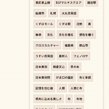
東武東上線
B1Fマルチスクエア
越谷駅
船橋市
札幌
大丸百貨店
くずはモール
くずは駅
沈黙
美
継承
文化
文化を贈る
感性を纏う
クロスカルチャー
福島県
郡山市
うすい百貨店
異邦人
フェノロサ
日本美術
岡倉天心
茶の本
日本美術院
がま口の歴史
布と季節
記憶を包む器
人類
人類と布
帆布に込める美しさ
布
布地