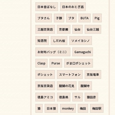
日本昔ばなし
日本のおとぎ話
ブタさん
子豚
ブタ
BUTA
Pig
三越百貨店
京都展
仙台
仙台三越
知恩院
しだれ桜
ソメイヨシノ
お財布バッグ（ミニ）
Gamaguchi
Clasp
Purse
がま口ポシェット
ポシェット
スマートフォン
京阪電車
京阪百貨店
醍醐の花見
醍醐寺
徳島アミコ
徳島県
サル
猿田彦
猿
日本猿
monkey
梅田
梅田駅