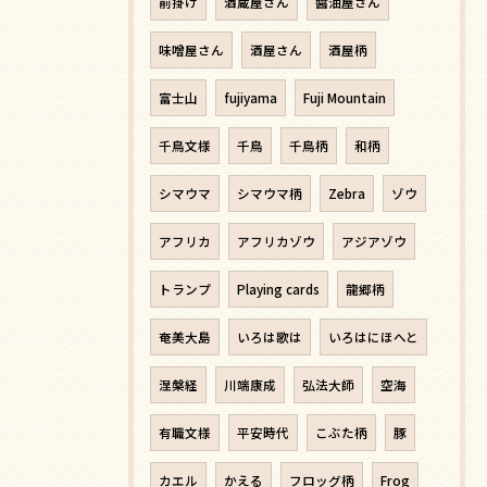
前掛け
酒蔵屋さん
醬油屋さん
味噌屋さん
酒屋さん
酒屋柄
富士山
fujiyama
Fuji Mountain
千鳥文様
千鳥
千鳥柄
和柄
シマウマ
シマウマ柄
Zebra
ゾウ
アフリカ
アフリカゾウ
アジアゾウ
トランプ
Playing cards
龍郷柄
奄美大島
いろは歌は
いろはにほへと
涅槃経
川端康成
弘法大師
空海
有職文様
平安時代
こぶた柄
豚
カエル
かえる
フロッグ柄
Frog