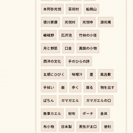
本阿弥光悦
芸術村
船岡山
徳川家康
光悦村
光悦寺
源光庵
嵯峨野
広沢池
竹林の小径
月と野菜
口金
異国の小物
西洋の文化
手のひらの詩
五感にひびく
味噌汁
畳
風呂敷
手拭い
器
歩く
座る
物を出す
ぱちん
ガマガエル
ガマガエルの口
無事カエル
財布
ポーチ
金具
布小物
日本製
男性がま口
便利