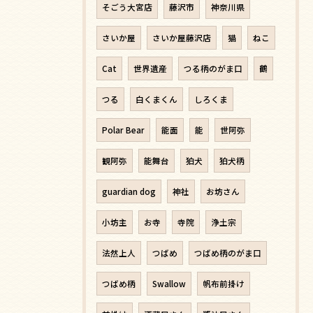
そごう大宮店
藤沢市
神奈川県
さいか屋
さいか屋藤沢店
猫
ねこ
Cat
世界遺産
つる柄のがま口
鶴
つる
白くまくん
しろくま
Polar Bear
能面
能
世阿弥
観阿弥
能舞台
狛犬
狛犬柄
guardian dog
神社
お坊さん
小坊主
お寺
寺院
浄土宗
法然上人
つばめ
つばめ柄のがま口
つばめ柄
Swallow
帆布前掛け