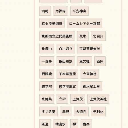
岡崎
南禅寺
平安神宮
京セラ美術館
ロームシアター京都
京都国立近代美術館
疏水
北白川
比叡山
白川通り
京都芸術大学
一乗寺
叡山電鉄
恵文社
西陣
西陣織
千本釈迦堂
今宮神社
修学院
修学院離宮
後水尾上皇
京野菜
立砂
上賀茂
上賀茂神社
すぐき菜
紫野
大徳寺
千利休
茶道
枯山水
禅
鷹峯