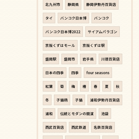
北九州市
静岡県
静岡伊勢丹百貨店
タイ
バンコク日本博
バンコク
バンコク日本博2022
サイアムパラゴン
京阪くずはモール
京阪くずは駅
盛岡駅
盛岡市
岩手県
川徳百貨店
日本の四季
四季
four seasons
紅葉
菊
梅
椿
春
夏
秋
冬
子猫柄
子猫
浦和伊勢丹百貨店
浦和
伝統とモダンの競演
池袋
西武百貨店
西武鉄道
名鉄百貨店