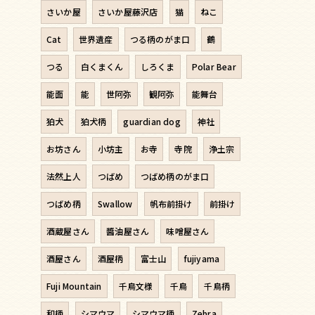
さいか屋
さいか屋藤沢店
猫
ねこ
Cat
世界遺産
つる柄のがま口
鶴
つる
白くまくん
しろくま
Polar Bear
能面
能
世阿弥
観阿弥
能舞台
狛犬
狛犬柄
guardian dog
神社
お坊さん
小坊主
お寺
寺院
浄土宗
法然上人
つばめ
つばめ柄のがま口
つばめ柄
Swallow
帆布前掛け
前掛け
酒蔵屋さん
醬油屋さん
味噌屋さん
酒屋さん
酒屋柄
富士山
fujiyama
Fuji Mountain
千鳥文様
千鳥
千鳥柄
和柄
シマウマ
シマウマ柄
Zebra