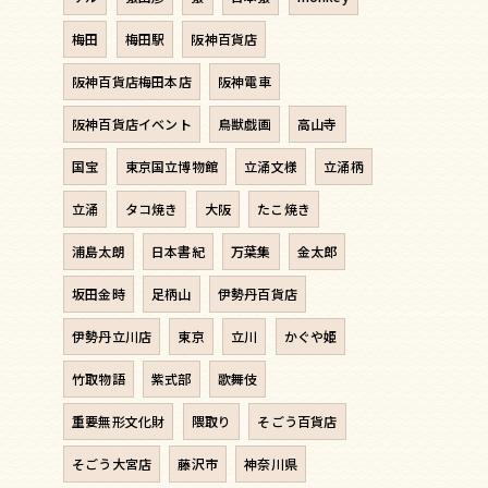
梅田
梅田駅
阪神百貨店
阪神百貨店梅田本店
阪神電車
阪神百貨店イベント
鳥獣戯画
高山寺
国宝
東京国立博物館
立涌文様
立涌柄
立涌
タコ焼き
大阪
たこ焼き
浦島太朗
日本書紀
万葉集
金太郎
坂田金時
足柄山
伊勢丹百貨店
伊勢丹立川店
東京
立川
かぐや姫
竹取物語
紫式部
歌舞伎
重要無形文化財
隈取り
そごう百貨店
そごう大宮店
藤沢市
神奈川県