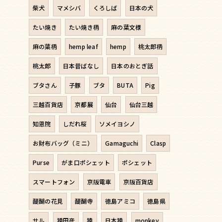
柴犬
マメシバ
くろしば
日本の犬
たい焼き
たい焼き柄
麻の葉文様
麻の葉柄
hemp leaf
hemp
桃太郎柄
桃太郎
日本昔ばなし
日本のおとぎ話
ブタさん
子豚
ブタ
BUTA
Pig
三越百貨店
京都展
仙台
仙台三越
知恩院
しだれ桜
ソメイヨシノ
お財布バッグ（ミニ）
Gamaguchi
Clasp
Purse
がま口ポシェット
ポシェット
スマートフォン
京阪電車
京阪百貨店
醍醐の花見
醍醐寺
徳島アミコ
徳島県
サル
猿田彦
猿
日本猿
monkey