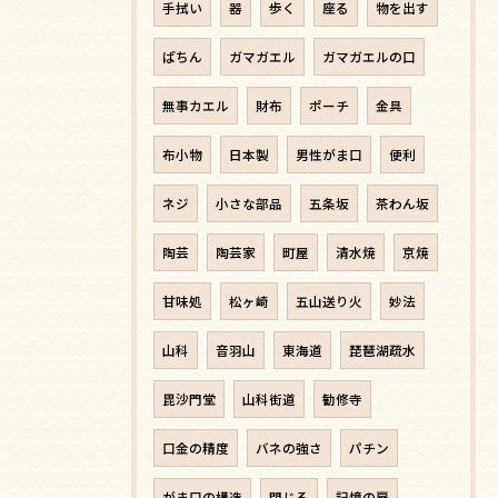
手拭い
器
歩く
座る
物を出す
ぱちん
ガマガエル
ガマガエルの口
無事カエル
財布
ポーチ
金具
布小物
日本製
男性がま口
便利
ネジ
小さな部品
五条坂
茶わん坂
陶芸
陶芸家
町屋
清水焼
京焼
甘味処
松ヶ崎
五山送り火
妙法
山科
音羽山
東海道
琵琶湖疏水
毘沙門堂
山科街道
勧修寺
口金の精度
バネの強さ
パチン
がま口の構造
閉じる
記憶の扉