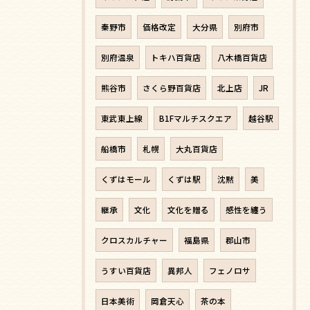
秦野市
価格改定
大分県
別府市
別府温泉
トキハ百貨店
八木橋百貨店
熊谷市
さくら野百貨店
北上店
JR
東武東上線
B1Fマルチスクエア
越谷駅
船橋市
札幌
大丸百貨店
くずはモール
くずは駅
沈黙
美
継承
文化
文化を贈る
感性を纏う
クロスカルチャー
福島県
郡山市
うすい百貨店
異邦人
フェノロサ
日本美術
岡倉天心
茶の本