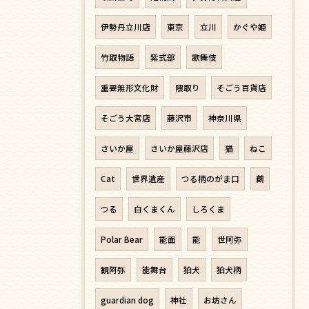
伊勢丹立川店
東京
立川
かぐや姫
竹取物語
紫式部
歌舞伎
重要無形文化財
隈取り
そごう百貨店
そごう大宮店
藤沢市
神奈川県
さいか屋
さいか屋藤沢店
猫
ねこ
Cat
世界遺産
つる柄のがま口
鶴
つる
白くまくん
しろくま
Polar Bear
能面
能
世阿弥
観阿弥
能舞台
狛犬
狛犬柄
guardian dog
神社
お坊さん