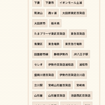
下妻
下妻市
イオンモール土浦
筑波山
霞ヶ浦
大田原東武百貨店
大田原市
栃木県
たまプラーザ東武百貨店
東急百貨店
青葉区
東急電鉄
東京急行電鉄
田園都市線
静岡伊勢丹
JR八王子駅
セレオ
伊勢丹百貨店浦和店
浦和市
盛岡川徳百貨店
伊勢丹百貨店立川店
立川駅
宮崎山形屋百貨店
宮崎県
山形屋
山形屋百貨店
池袋西武百貨店