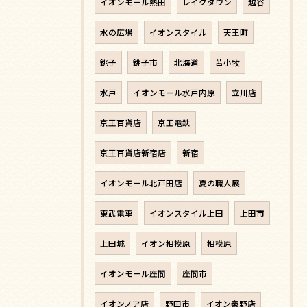
イオンモール熱田
レイクタウン
越谷
水の広場
イオンスタイル
天王町
銚子
銚子市
北海道
苫小牧
水戸
イオンモール水戸内原
立川店
京王百貨店
京王電鉄
京王百貨店新宿店
新宿
イオンモール北戸田店
夏の職人展
東武電車
イオンスタイル上田
上田市
上田城
イオン相模原
相模原
イオンモール座間
座間市
イオンノア店
野田市
イオン秦野店