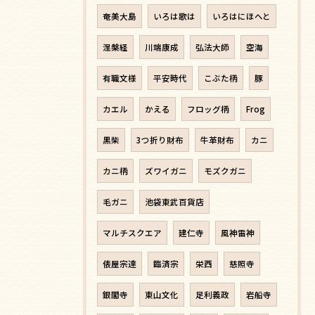
奄美大島
いろは歌は
いろはにほへと
涅槃経
川端康成
弘法大師
空海
有職文様
平安時代
こぶた柄
豚
カエル
かえる
フロッグ柄
Frog
黒柴
3つ折り財布
牛革財布
カニ
カニ柄
ズワイガニ
モズクガニ
毛ガニ
池袋東武百貨店
マルチスクエア
建仁寺
風神雷神
俵屋宗達
臨済宗
栄西
慈照寺
銀閣寺
東山文化
足利義政
岩船寺