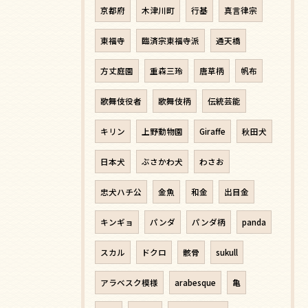
京都府
木津川町
行基
真言律宗
東福寺
臨済宗東福寺派
通天橋
方丈庭園
重森三玲
唐草柄
帆布
歌舞伎役者
歌舞伎柄
伝統芸能
キリン
上野動物園
Giraffe
秋田犬
日本犬
ぶさかわ犬
わさお
忠犬ハチ公
金魚
和金
出目金
キンギョ
パンダ
パンダ柄
panda
スカル
ドクロ
骸骨
sukull
アラベスク模様
arabesque
亀