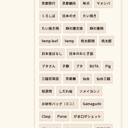
京都旅行
京都観光
柴犬
マメシバ
くろしば
日本の犬
たい焼き
たい焼き柄
麻の葉文様
麻の葉柄
hemp leaf
hemp
桃太郎柄
桃太郎
日本昔ばなし
日本のおとぎ話
ブタさん
子豚
ブタ
BUTA
Pig
三越百貨店
京都展
仙台
仙台三越
知恩院
しだれ桜
ソメイヨシノ
お財布バッグ（ミニ）
Gamaguchi
Clasp
Purse
がま口ポシェット