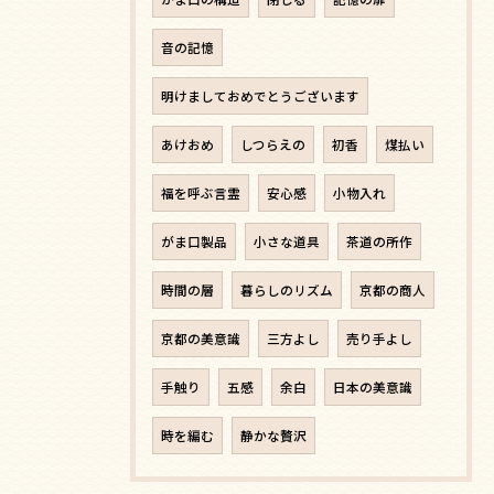
音の記憶
明けましておめでとうございます
あけおめ
しつらえの
初香
煤払い
福を呼ぶ言霊
安心感
小物入れ
がま口製品
小さな道具
茶道の所作
時間の層
暮らしのリズム
京都の商人
京都の美意識
三方よし
売り手よし
手触り
五感
余白
日本の美意識
時を編む
静かな贅沢