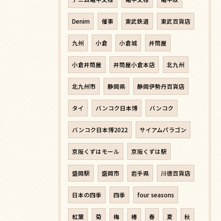
Denim
催事
東武鉄道
東武百貨店
九州
小倉
小倉城
井筒屋
小倉井筒屋
井筒屋小倉本店
北九州
北九州市
静岡県
静岡伊勢丹百貨店
タイ
バンコク日本博
バンコク
バンコク日本博2022
サイアムパラゴン
京阪くずはモール
京阪くずは駅
盛岡駅
盛岡市
岩手県
川徳百貨店
日本の四季
四季
four seasons
紅葉
菊
梅
椿
春
夏
秋