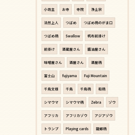
小坊主
お寺
寺院
浄土宗
法然上人
つばめ
つばめ柄のがま口
つばめ柄
Swallow
帆布前掛け
前掛け
酒蔵屋さん
醬油屋さん
味噌屋さん
酒屋さん
酒屋柄
富士山
fujiyama
Fuji Mountain
千鳥文様
千鳥
千鳥柄
和柄
シマウマ
シマウマ柄
Zebra
ゾウ
アフリカ
アフリカゾウ
アジアゾウ
トランプ
Playing cards
龍郷柄