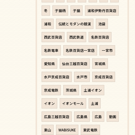
冬
子猫柄
子猫
浦和伊勢丹百貨店
浦和
伝統とモダンの競演
池袋
西武百貨店
西武鉄道
名鉄百貨店
名鉄電車
名鉄百貨店一宮店
一宮市
愛知県
仙台三越百貨店
宮城県
水戸京成百貨店
水戸市
京成百貨店
京成電鉄
茨城県
土浦イオン
イオン
イオンモール
土浦
広島三越百貨店
広島県
広島
動画
東山
WABISUKE
東武電鉄