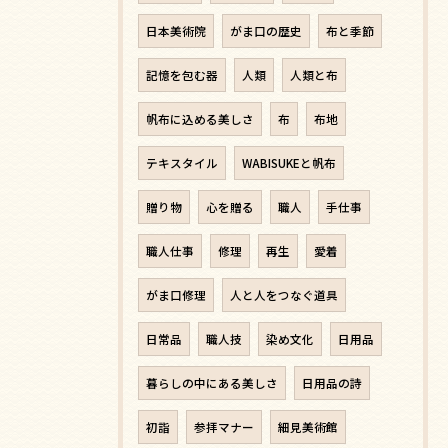
日本美術院
がま口の歴史
布と季節
記憶を包む器
人類
人類と布
帆布に込める美しさ
布
布地
テキスタイル
WABISUKEと帆布
贈り物
心を贈る
職人
手仕事
職人仕事
修理
再生
愛着
がま口修理
人と人をつなぐ道具
日常品
職人技
染め文化
日用品
暮らしの中にある美しさ
日用品の詩
初詣
参拝マナー
細見美術館