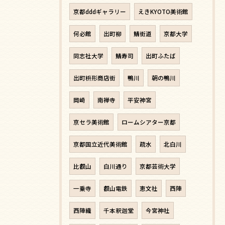
京都dddギャラリー
えきKYOTO美術館
何必館
出町柳
鯖街道
京都大学
同志社大学
鯖寿司
出町ふたば
出町枡形商店街
鴨川
朝の鴨川
岡崎
南禅寺
平安神宮
京セラ美術館
ロームシアター京都
京都国立近代美術館
疏水
北白川
比叡山
白川通り
京都芸術大学
一乗寺
叡山電鉄
恵文社
西陣
西陣織
千本釈迦堂
今宮神社