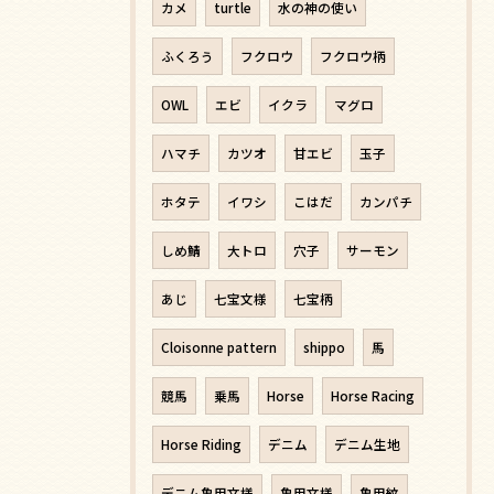
カメ
turtle
水の神の使い
ふくろう
フクロウ
フクロウ柄
OWL
エビ
イクラ
マグロ
ハマチ
カツオ
甘エビ
玉子
ホタテ
イワシ
こはだ
カンパチ
しめ鯖
大トロ
穴子
サーモン
あじ
七宝文様
七宝柄
Cloisonne pattern
shippo
馬
競馬
乗馬
Horse
Horse Racing
Horse Riding
デニム
デニム生地
デニム亀甲文様
亀甲文様
亀甲紋