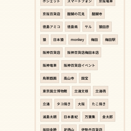
ポシェット
スマートフォン
京阪電車
京阪百貨店
醍醐の花見
醍醐寺
徳島アミコ
徳島県
サル
猿田彦
猿
日本猿
monkey
梅田
梅田駅
阪神百貨店
阪神百貨店梅田本店
阪神電車
阪神百貨店イベント
鳥獣戯画
高山寺
国宝
東京国立博物館
立涌文様
立涌柄
立涌
タコ焼き
大阪
たこ焼き
浦島太朗
日本書紀
万葉集
金太郎
坂田金時
足柄山
伊勢丹百貨店