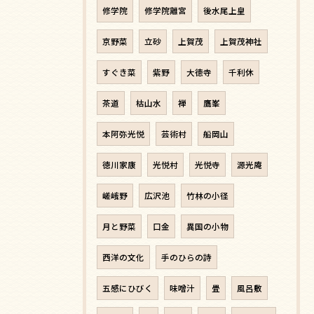
修学院
修学院離宮
後水尾上皇
京野菜
立砂
上賀茂
上賀茂神社
すぐき菜
紫野
大徳寺
千利休
茶道
枯山水
禅
鷹峯
本阿弥光悦
芸術村
船岡山
徳川家康
光悦村
光悦寺
源光庵
嵯峨野
広沢池
竹林の小径
月と野菜
口金
異国の小物
西洋の文化
手のひらの詩
五感にひびく
味噌汁
畳
風呂敷