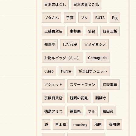
日本昔ばなし
日本のおとぎ話
ブタさん
子豚
ブタ
BUTA
Pig
三越百貨店
京都展
仙台
仙台三越
知恩院
しだれ桜
ソメイヨシノ
お財布バッグ（ミニ）
Gamaguchi
Clasp
Purse
がま口ポシェット
ポシェット
スマートフォン
京阪電車
京阪百貨店
醍醐の花見
醍醐寺
徳島アミコ
徳島県
サル
猿田彦
猿
日本猿
monkey
梅田
梅田駅