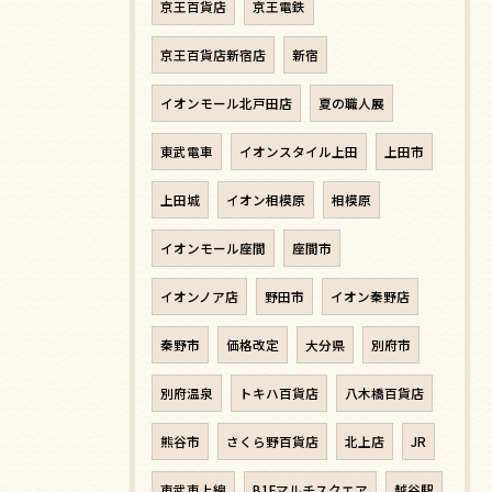
京王百貨店
京王電鉄
京王百貨店新宿店
新宿
イオンモール北戸田店
夏の職人展
東武電車
イオンスタイル上田
上田市
上田城
イオン相模原
相模原
イオンモール座間
座間市
イオンノア店
野田市
イオン秦野店
秦野市
価格改定
大分県
別府市
別府温泉
トキハ百貨店
八木橋百貨店
熊谷市
さくら野百貨店
北上店
JR
東武東上線
B1Fマルチスクエア
越谷駅