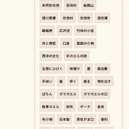
本阿弥光悦
芸術村
船岡山
徳川家康
光悦村
光悦寺
源光庵
嵯峨野
広沢池
竹林の小径
月と野菜
口金
異国の小物
西洋の文化
手のひらの詩
五感にひびく
味噌汁
畳
風呂敷
手拭い
器
歩く
座る
物を出す
ぱちん
ガマガエル
ガマガエルの口
無事カエル
財布
ポーチ
金具
布小物
日本製
男性がま口
便利