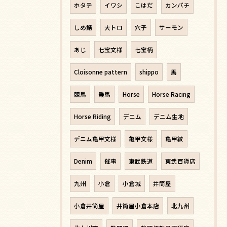
ホタテ
イワシ
こはだ
カンパチ
しめ鯖
大トロ
穴子
サーモン
あじ
七宝文様
七宝柄
Cloisonne pattern
shippo
馬
競馬
乗馬
Horse
Horse Racing
Horse Riding
デニム
デニム生地
デニム亀甲文様
亀甲文様
亀甲紋
Denim
催事
東武鉄道
東武百貨店
九州
小倉
小倉城
井筒屋
小倉井筒屋
井筒屋小倉本店
北九州