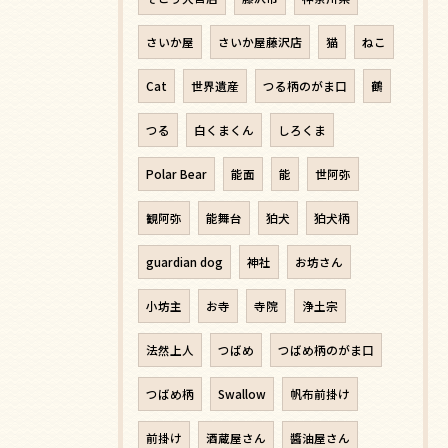
さいか屋
さいか屋藤沢店
猫
ねこ
Cat
世界遺産
つる柄のがま口
鶴
つる
白くまくん
しろくま
Polar Bear
能面
能
世阿弥
観阿弥
能舞台
狛犬
狛犬柄
guardian dog
神社
お坊さん
小坊主
お寺
寺院
浄土宗
法然上人
つばめ
つばめ柄のがま口
つばめ柄
Swallow
帆布前掛け
前掛け
酒蔵屋さん
醬油屋さん