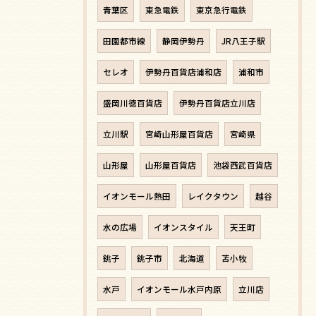
青葉区
東急電鉄
東京急行電鉄
田園都市線
静岡伊勢丹
JR八王子駅
セレオ
伊勢丹百貨店浦和店
浦和市
盛岡川徳百貨店
伊勢丹百貨店立川店
立川駅
宮崎山形屋百貨店
宮崎県
山形屋
山形屋百貨店
池袋西武百貨店
イオンモール熱田
レイクタウン
越谷
水の広場
イオンスタイル
天王町
銚子
銚子市
北海道
苫小牧
水戸
イオンモール水戸内原
立川店