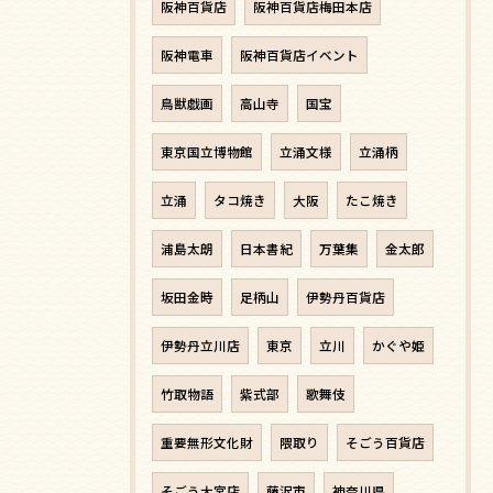
阪神百貨店
阪神百貨店梅田本店
阪神電車
阪神百貨店イベント
鳥獣戯画
高山寺
国宝
東京国立博物館
立涌文様
立涌柄
立涌
タコ焼き
大阪
たこ焼き
浦島太朗
日本書紀
万葉集
金太郎
坂田金時
足柄山
伊勢丹百貨店
伊勢丹立川店
東京
立川
かぐや姫
竹取物語
紫式部
歌舞伎
重要無形文化財
隈取り
そごう百貨店
そごう大宮店
藤沢市
神奈川県