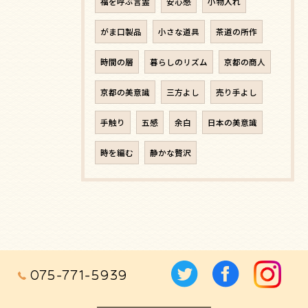
福を呼ぶ言霊
安心感
小物入れ
がま口製品
小さな道具
茶道の所作
時間の層
暮らしのリズム
京都の商人
京都の美意識
三方よし
売り手よし
手触り
五感
余白
日本の美意識
時を編む
静かな贅沢
075-771-5939