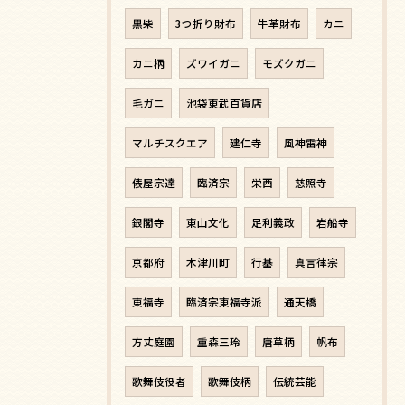
黒柴
3つ折り財布
牛革財布
カニ
カニ柄
ズワイガニ
モズクガニ
毛ガニ
池袋東武百貨店
マルチスクエア
建仁寺
風神雷神
俵屋宗達
臨済宗
栄西
慈照寺
銀閣寺
東山文化
足利義政
岩船寺
京都府
木津川町
行基
真言律宗
東福寺
臨済宗東福寺派
通天橋
方丈庭園
重森三玲
唐草柄
帆布
歌舞伎役者
歌舞伎柄
伝統芸能