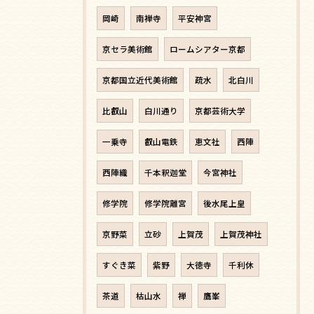
岡崎
南禅寺
平安神宮
京セラ美術館
ロームシアター京都
京都国立近代美術館
疏水
北白川
比叡山
白川通り
京都芸術大学
一乗寺
叡山電鉄
恵文社
西陣
西陣織
千本釈迦堂
今宮神社
修学院
修学院離宮
後水尾上皇
京野菜
立砂
上賀茂
上賀茂神社
すぐき菜
紫野
大徳寺
千利休
茶道
枯山水
禅
鷹峯