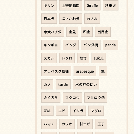
キリン
上野動物園
Giraffe
秋田犬
日本犬
ぶさかわ犬
わさお
忠犬ハチ公
金魚
和金
出目金
キンギョ
パンダ
パンダ柄
panda
スカル
ドクロ
骸骨
sukull
アラベスク模様
arabesque
亀
カメ
turtle
水の神の使い
ふくろう
フクロウ
フクロウ柄
OWL
エビ
イクラ
マグロ
ハマチ
カツオ
甘エビ
玉子