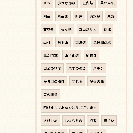
ネジ
小さな部品
五条坂
茶わん坂
陶芸
陶芸家
町屋
清水焼
京焼
甘味処
松ヶ崎
五山送り火
妙法
山科
音羽山
東海道
琵琶湖疏水
毘沙門堂
山科街道
勧修寺
口金の精度
バネの強さ
パチン
がま口の構造
閉じる
記憶の扉
音の記憶
明けましておめでとうございます
あけおめ
しつらえの
初香
煤払い