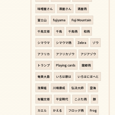
味噌屋さん
酒屋さん
酒屋柄
富士山
fujiyama
Fuji Mountain
千鳥文様
千鳥
千鳥柄
和柄
シマウマ
シマウマ柄
Zebra
ゾウ
アフリカ
アフリカゾウ
アジアゾウ
トランプ
Playing cards
龍郷柄
奄美大島
いろは歌は
いろはにほへと
涅槃経
川端康成
弘法大師
空海
有職文様
平安時代
こぶた柄
豚
カエル
かえる
フロッグ柄
Frog