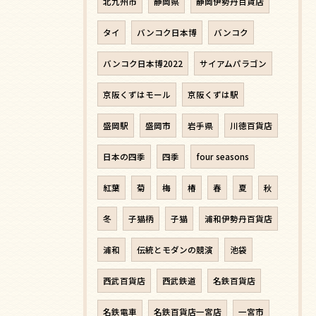
北九州市
静岡県
静岡伊勢丹百貨店
タイ
バンコク日本博
バンコク
バンコク日本博2022
サイアムパラゴン
京阪くずはモール
京阪くずは駅
盛岡駅
盛岡市
岩手県
川徳百貨店
日本の四季
四季
four seasons
紅葉
菊
梅
椿
春
夏
秋
冬
子猫柄
子猫
浦和伊勢丹百貨店
浦和
伝統とモダンの競演
池袋
西武百貨店
西武鉄道
名鉄百貨店
名鉄電車
名鉄百貨店一宮店
一宮市