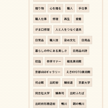
贈り物
心を贈る
職人
手仕事
職人仕事
修理
再生
愛着
がま口修理
人と人をつなぐ道具
日常品
職人技
染め文化
日用品
暮らしの中にある美しさ
日用品の詩
初詣
参拝マナー
細見美術館
京都dddギャラリー
えきKYOTO美術館
何必館
出町柳
鯖街道
京都大学
同志社大学
鯖寿司
出町ふたば
出町枡形商店街
鴨川
朝の鴨川