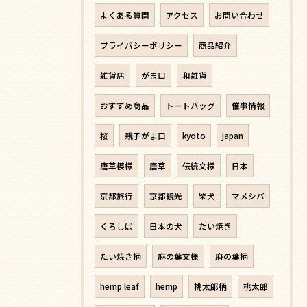
よくある質問
アクセス
お問い合わせ
プライバシーポリシー
商品紹介
雑貨店
がま口
和雑貨
おすすめ商品
トートバッグ
催事情報
桜
親子がま口
kyoto
japan
唐草模様
唐草
伝統文様
日本
京都旅行
京都観光
柴犬
マメシバ
くろしば
日本の犬
たい焼き
たい焼き柄
麻の葉文様
麻の葉柄
hemp leaf
hemp
桃太郎柄
桃太郎