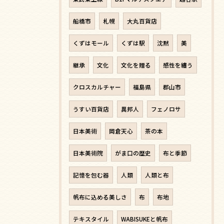
船橋市
札幌
大丸百貨店
くずはモール
くずは駅
沈黙
美
継承
文化
文化を贈る
感性を纏う
クロスカルチャー
福島県
郡山市
うすい百貨店
異邦人
フェノロサ
日本美術
岡倉天心
茶の本
日本美術院
がま口の歴史
布と季節
記憶を包む器
人類
人類と布
帆布に込める美しさ
布
布地
テキスタイル
WABISUKEと帆布