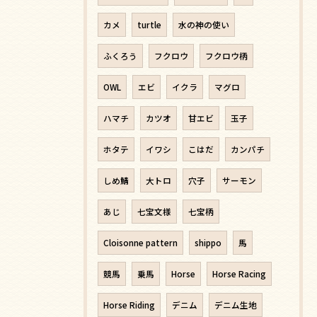
カメ
turtle
水の神の使い
ふくろう
フクロウ
フクロウ柄
OWL
エビ
イクラ
マグロ
ハマチ
カツオ
甘エビ
玉子
ホタテ
イワシ
こはだ
カンパチ
しめ鯖
大トロ
穴子
サーモン
あじ
七宝文様
七宝柄
Cloisonne pattern
shippo
馬
競馬
乗馬
Horse
Horse Racing
Horse Riding
デニム
デニム生地