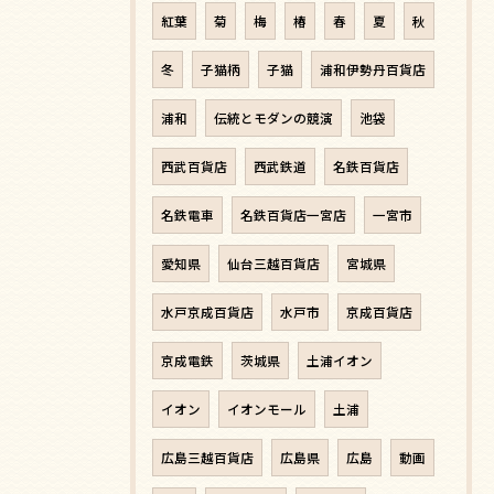
紅葉
菊
梅
椿
春
夏
秋
冬
子猫柄
子猫
浦和伊勢丹百貨店
浦和
伝統とモダンの競演
池袋
西武百貨店
西武鉄道
名鉄百貨店
名鉄電車
名鉄百貨店一宮店
一宮市
愛知県
仙台三越百貨店
宮城県
水戸京成百貨店
水戸市
京成百貨店
京成電鉄
茨城県
土浦イオン
イオン
イオンモール
土浦
広島三越百貨店
広島県
広島
動画