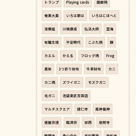
トランプ
Playing cards
龍郷柄
奄美大島
いろは歌は
いろはにほへと
涅槃経
川端康成
弘法大師
空海
有職文様
平安時代
こぶた柄
豚
カエル
かえる
フロッグ柄
Frog
黒柴
3つ折り財布
牛革財布
カニ
カニ柄
ズワイガニ
モズクガニ
毛ガニ
池袋東武百貨店
マルチスクエア
建仁寺
風神雷神
俵屋宗達
臨済宗
栄西
慈照寺
銀閣寺
東山文化
足利義政
岩船寺