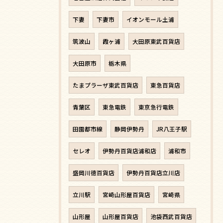
下妻
下妻市
イオンモール土浦
筑波山
霞ヶ浦
大田原東武百貨店
大田原市
栃木県
たまプラーザ東武百貨店
東急百貨店
青葉区
東急電鉄
東京急行電鉄
田園都市線
静岡伊勢丹
JR八王子駅
セレオ
伊勢丹百貨店浦和店
浦和市
盛岡川徳百貨店
伊勢丹百貨店立川店
立川駅
宮崎山形屋百貨店
宮崎県
山形屋
山形屋百貨店
池袋西武百貨店