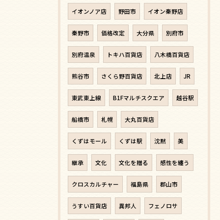
イオンノア店
野田市
イオン秦野店
秦野市
価格改定
大分県
別府市
別府温泉
トキハ百貨店
八木橋百貨店
熊谷市
さくら野百貨店
北上店
JR
東武東上線
B1Fマルチスクエア
越谷駅
船橋市
札幌
大丸百貨店
くずはモール
くずは駅
沈黙
美
継承
文化
文化を贈る
感性を纏う
クロスカルチャー
福島県
郡山市
うすい百貨店
異邦人
フェノロサ