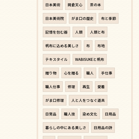
日本美術
岡倉天心
茶の本
日本美術院
がま口の歴史
布と季節
記憶を包む器
人類
人類と布
帆布に込める美しさ
布
布地
テキスタイル
WABISUKEと帆布
贈り物
心を贈る
職人
手仕事
職人仕事
修理
再生
愛着
がま口修理
人と人をつなぐ道具
日常品
職人技
染め文化
日用品
暮らしの中にある美しさ
日用品の詩