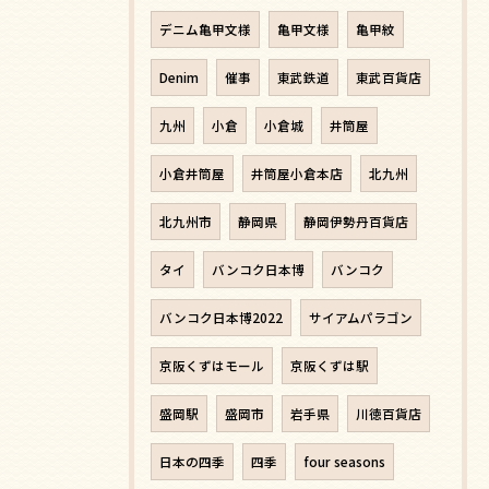
デニム亀甲文様
亀甲文様
亀甲紋
Denim
催事
東武鉄道
東武百貨店
九州
小倉
小倉城
井筒屋
小倉井筒屋
井筒屋小倉本店
北九州
北九州市
静岡県
静岡伊勢丹百貨店
タイ
バンコク日本博
バンコク
バンコク日本博2022
サイアムパラゴン
京阪くずはモール
京阪くずは駅
盛岡駅
盛岡市
岩手県
川徳百貨店
日本の四季
四季
four seasons