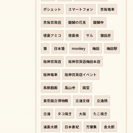
ポシェット
スマートフォン
京阪電車
京阪百貨店
醍醐の花見
醍醐寺
徳島アミコ
徳島県
サル
猿田彦
猿
日本猿
monkey
梅田
梅田駅
阪神百貨店
阪神百貨店梅田本店
阪神電車
阪神百貨店イベント
鳥獣戯画
高山寺
国宝
東京国立博物館
立涌文様
立涌柄
立涌
タコ焼き
大阪
たこ焼き
浦島太朗
日本書紀
万葉集
金太郎