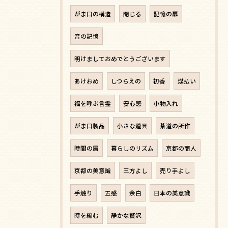
がま口の構造
閉じる
記憶の扉
音の記憶
明けましておめでとうございます
あけおめ
しつらえの
初香
煤払い
福を呼ぶ言霊
安心感
小物入れ
がま口製品
小さな道具
茶道の所作
時間の層
暮らしのリズム
京都の商人
京都の美意識
三方よし
売り手よし
手触り
五感
余白
日本の美意識
時を編む
静かな贅沢