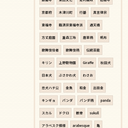
京都府
木津川町
行基
真言律宗
東福寺
臨済宗東福寺派
通天橋
方丈庭園
重森三玲
唐草柄
帆布
歌舞伎役者
歌舞伎柄
伝統芸能
キリン
上野動物園
Giraffe
秋田犬
日本犬
ぶさかわ犬
わさお
忠犬ハチ公
金魚
和金
出目金
キンギョ
パンダ
パンダ柄
panda
スカル
ドクロ
骸骨
sukull
アラベスク模様
arabesque
亀