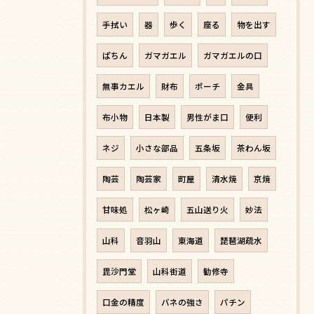
手拭い
器
歩く
座る
物を出す
ぱちん
ガマガエル
ガマガエルの口
無事カエル
財布
ポーチ
金具
布小物
日本製
男性がま口
便利
ネジ
小さな部品
五条坂
茶わん坂
陶芸
陶芸家
町屋
清水焼
京焼
甘味処
松ヶ崎
五山送り火
妙法
山科
音羽山
東海道
琵琶湖疏水
毘沙門堂
山科街道
勧修寺
口金の精度
バネの強さ
パチン