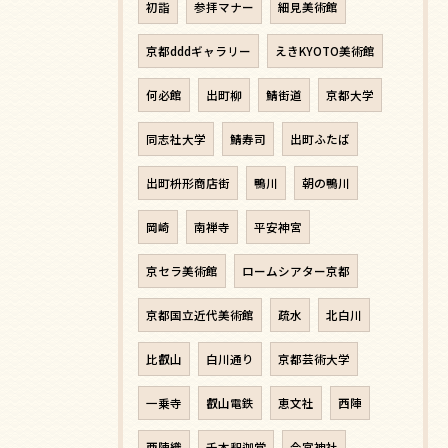
初詣
参拝マナー
細見美術館
京都dddギャラリー
えきKYOTO美術館
何必館
出町柳
鯖街道
京都大学
同志社大学
鯖寿司
出町ふたば
出町枡形商店街
鴨川
朝の鴨川
岡崎
南禅寺
平安神宮
京セラ美術館
ロームシアター京都
京都国立近代美術館
疏水
北白川
比叡山
白川通り
京都芸術大学
一乗寺
叡山電鉄
恵文社
西陣
西陣織
千本釈迦堂
今宮神社