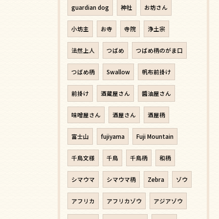
guardian dog
神社
お坊さん
小坊主
お寺
寺院
浄土宗
法然上人
つばめ
つばめ柄のがま口
つばめ柄
Swallow
帆布前掛け
前掛け
酒蔵屋さん
醬油屋さん
味噌屋さん
酒屋さん
酒屋柄
富士山
fujiyama
Fuji Mountain
千鳥文様
千鳥
千鳥柄
和柄
シマウマ
シマウマ柄
Zebra
ゾウ
アフリカ
アフリカゾウ
アジアゾウ