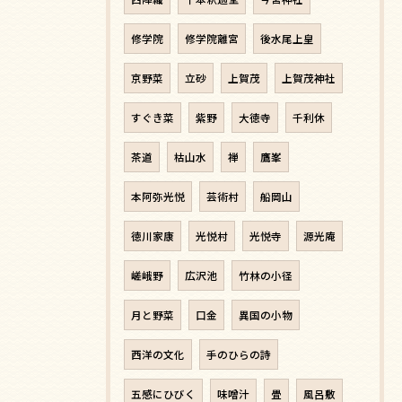
修学院
修学院離宮
後水尾上皇
京野菜
立砂
上賀茂
上賀茂神社
すぐき菜
紫野
大徳寺
千利休
茶道
枯山水
禅
鷹峯
本阿弥光悦
芸術村
船岡山
徳川家康
光悦村
光悦寺
源光庵
嵯峨野
広沢池
竹林の小径
月と野菜
口金
異国の小物
西洋の文化
手のひらの詩
五感にひびく
味噌汁
畳
風呂敷