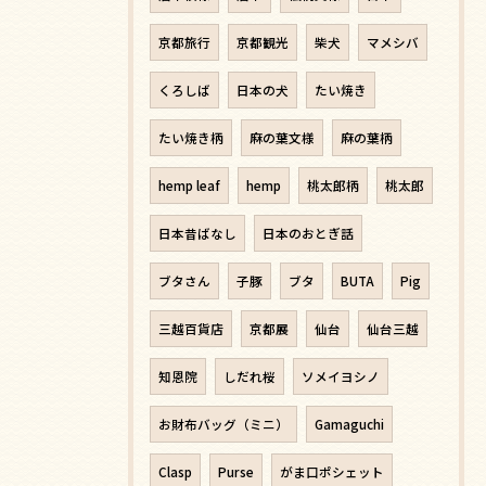
京都旅行
京都観光
柴犬
マメシバ
くろしば
日本の犬
たい焼き
たい焼き柄
麻の葉文様
麻の葉柄
hemp leaf
hemp
桃太郎柄
桃太郎
日本昔ばなし
日本のおとぎ話
ブタさん
子豚
ブタ
BUTA
Pig
三越百貨店
京都展
仙台
仙台三越
知恩院
しだれ桜
ソメイヨシノ
お財布バッグ（ミニ）
Gamaguchi
Clasp
Purse
がま口ポシェット