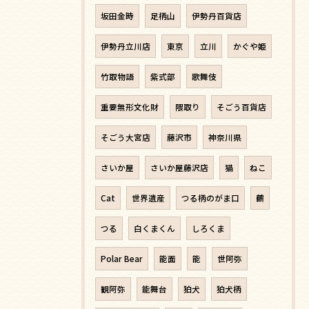
坂田金時
足柄山
伊勢丹百貨店
伊勢丹立川店
東京
立川
かぐや姫
竹取物語
紫式部
歌舞伎
重要無形文化財
隈取り
そごう百貨店
そごう大宮店
藤沢市
神奈川県
さいか屋
さいか屋藤沢店
猫
ねこ
Cat
世界遺産
つる柄のがま口
鶴
つる
白くまくん
しろくま
Polar Bear
能面
能
世阿弥
観阿弥
能舞台
狛犬
狛犬柄